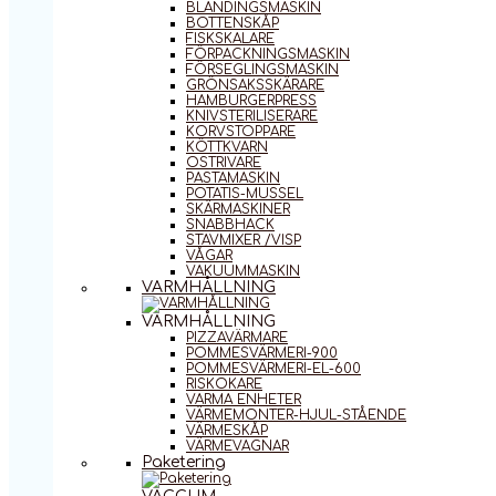
BLANDINGSMASKIN
BOTTENSKÅP
FISKSKALARE
FÖRPACKNINGSMASKIN
FÖRSEGLINGSMASKIN
GRÖNSAKSSKÄRARE
HAMBURGERPRESS
KNIVSTERILISERARE
KORVSTOPPARE
KÖTTKVARN
OSTRIVARE
PASTAMASKIN
POTATIS-MUSSEL
SKÄRMASKINER
SNABBHACK
STAVMIXER /VISP
VÅGAR
VAKUUMMASKIN
VARMHÅLLNING
VARMHÅLLNING
PIZZAVÄRMARE
POMMESVÄRMERI-900
POMMESVÄRMERI-EL-600
RISKOKARE
VARMA ENHETER
VÄRMEMONTER-HJUL-STÅENDE
VÄRMESKÅP
VÄRMEVAGNAR
Paketering