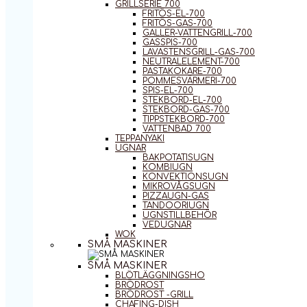
GRILLSERIE 700
FRITÖS-EL-700
FRITÖS-GAS-700
GALLER-VATTENGRILL-700
GASSPIS-700
LAVASTENSGRILL-GAS-700
NEUTRALELEMENT-700
PASTAKOKARE-700
POMMESVÄRMERI-700
SPIS-EL-700
STEKBORD-EL-700
STEKBORD-GAS-700
TIPPSTEKBORD-700
VATTENBAD 700
TEPPANYAKI
UGNAR
BAKPOTATISUGN
KOMBIUGN
KONVEKTIONSUGN
MIKROVÅGSUGN
PIZZAUGN-GAS
TANDOORIUGN
UGNSTILLBEHÖR
VEDUGNAR
WOK
SMÅ MASKINER
SMÅ MASKINER
BLÖTLÄGGNINGSHO
BRÖDROST
BRÖDROST -GRILL
CHAFING-DISH