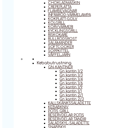
CHOKLADMASKIN
CREPEPLATTA
FLAMBEVAGNAR
INFRARÖD-VÄRMELAMPA
KOKPLATT-GOLV
KOLGRILL
KORVVÄRMERI
KYCKLINGSGRILL
RISKOKARE
RULLRÖDSROST
SALAMANDER
SOFTCOOKER
SOPPKITTEL
VÅFFELJÄRN
Kebabutrustning
GN-KANTINER
Gn kantin 1/2
Gn kantin 1/3
Gn kantin 1/4
Gn kantin 1/6
Gn kantin 1/9
Gn kantin 1/1
Gn kantin 2/1
Gn kantin 2/3
KALLSKÄNKSSALADETTE
KEBABKNIV
POTIS GRILL
RESERVDELAR POTIS
RESERVDELAR TANDIR
SALADSKYL-SALADETTE
SNABBKYL