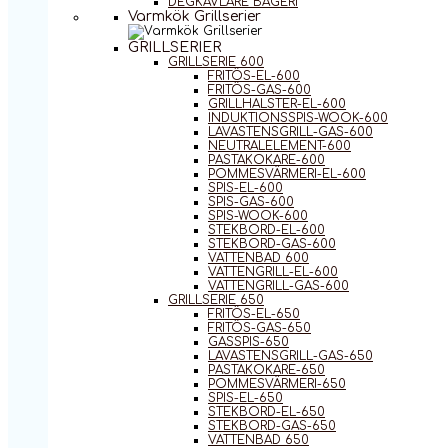
DEGKAVLARE BAGERI
Varmkök Grillserier
GRILLSERIER
GRILLSERIE 600
FRITÖS-EL-600
FRITÖS-GAS-600
GRILLHALSTER-EL-600
INDUKTIONSSPIS-WOOK-600
LAVASTENSGRILL-GAS-600
NEUTRALELEMENT-600
PASTAKOKARE-600
POMMESVÄRMERI-EL-600
SPIS-EL-600
SPIS-GAS-600
SPIS-WOOK-600
STEKBORD-EL-600
STEKBORD-GAS-600
VATTENBAD 600
VATTENGRILL-EL-600
VATTENGRILL-GAS-600
GRILLSERIE 650
FRITÖS-EL-650
FRITÖS-GAS-650
GASSPIS-650
LAVASTENSGRILL-GAS-650
PASTAKOKARE-650
POMMESVÄRMERI-650
SPIS-EL-650
STEKBORD-EL-650
STEKBORD-GAS-650
VATTENBAD 650