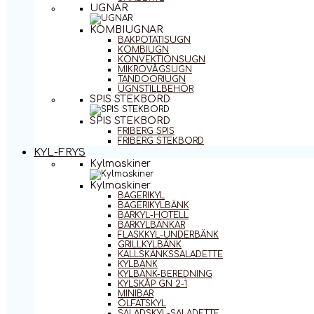
UGNAR
KOMBIUGNAR
BAKPOTATISUGN
KOMBIUGN
KONVEKTIONSUGN
MIKROVÅGSUGN
TANDOORIUGN
UGNSTILLBEHÖR
SPIS STEKBORD
SPIS STEKBORD
FRIBERG SPIS
FRIBERG STEKBORD
KYL-FRYS
Kylmaskiner
Kylmaskiner
BAGERIKYL
BAGERIKYLBÄNK
BARKYL-HOTELL
BARKYLBÄNKAR
FLASKKYL-UNDERBÄNK
GRILLKYLBÄNK
KALLSKÄNKSSALADETTE
KYLBÄNK
KYLBÄNK-BEREDNING
KYLSKÅP GN 2-1
MINIBAR
ÖLFATSKYL
SALADSKYL-SALADETTE