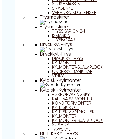
SLUSHMASKIN
SNABBKYL
VARMDRYCKDISPENSER
Frysmaskiner
Frysmaskiner
FRYSSKÅP GN 2-1
ISMASKIN
FRYSBOXAR
Dryck kyl -Frys
Dryckkyl -Frys
DRYCK-KYL-FRYS
KYLMONTER
KYLMONTER-SJÄLVPLOCK
UNDERKYLBÄNK-BAR
VINKYL
Kyldisk -Kylmonter
Kyldisk -Kylmonter
FISKFÖRVARINGSKYL
KALL-VARM-MONTER
KONDITORIMONTER
KYLDISK-KÖTT
KYLDISK-VISNING-FISK
KYLMONTER
KYLMONTER-SJÄLVPLOCK
SUSHIKYL
TAPASKYL
BUTIKSKYL-FRYS