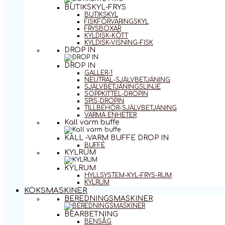
BUTIKSKYL-FRYS
BUTIKSKYL
FISKFÖRVARINGSKYL
FRYSBOXAR
KYLDISK-KÖTT
KYLDISK-VISNING-FISK
DROP IN
DROP IN
GALLER-1
NEUTRAL-SJÄLVBETJÄNING
SJÄLVBETJÄNINGSLINJE
SOPPKITTEL-DROPIN
SPIS-DROPIN
TILLBEHÖR-SJÄLVBETJÄNING
VARMA ENHETER
Kall varm buffe
KALL -VARM BUFFE DROP IN
BUFFÉ
KYLRUM
KYLRUM
HYLLSYSTEM-KYL-FRYS-RUM
KYLRUM
KÖKSMASKINER
BEREDNINGSMASKINER
BEARBETNING
BENSÅG