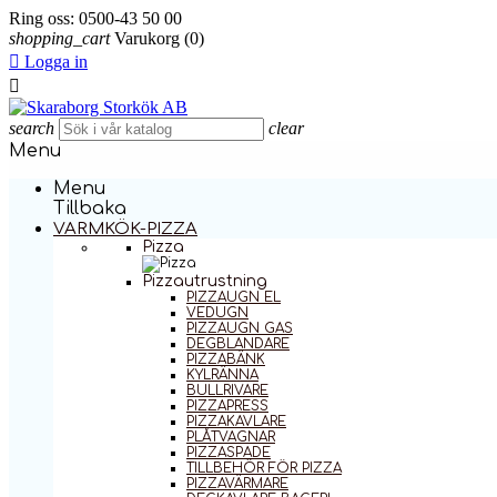
Ring oss:
0500-43 50 00
shopping_cart
Varukorg
(0)

Logga in

search
clear
Menu
Menu
Tillbaka
VARMKÖK-PIZZA
Pizza
Pizzautrustning
PIZZAUGN EL
VEDUGN
PIZZAUGN GAS
DEGBLANDARE
PIZZABÄNK
KYLRÄNNA
BULLRIVARE
PIZZAPRESS
PIZZAKAVLARE
PLÅTVAGNAR
PIZZASPADE
TILLBEHÖR FÖR PIZZA
PIZZAVÄRMARE