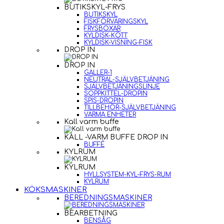
BUTIKSKYL-FRYS
BUTIKSKYL
FISKFÖRVARINGSKYL
FRYSBOXAR
KYLDISK-KÖTT
KYLDISK-VISNING-FISK
DROP IN
DROP IN
GALLER-1
NEUTRAL-SJÄLVBETJÄNING
SJÄLVBETJÄNINGSLINJE
SOPPKITTEL-DROPIN
SPIS-DROPIN
TILLBEHÖR-SJÄLVBETJÄNING
VARMA ENHETER
Kall varm buffe
KALL -VARM BUFFE DROP IN
BUFFÉ
KYLRUM
KYLRUM
HYLLSYSTEM-KYL-FRYS-RUM
KYLRUM
KÖKSMASKINER
BEREDNINGSMASKINER
BEARBETNING
BENSÅG