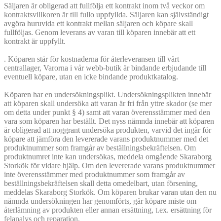
Säljaren är obligerad att fullfölja ett kontrakt inom två veckor om
kontraktsvillkoren är till fullo uppfyllda. Säljaren kan självständigt
avgöra huruvida ett kontrakt mellan säljaren och köpare skall
fullföljas. Genom leverans av varan till köparen innebär att ett
kontrakt är uppfyllt.
. Köparen står för kostnaderna för återleveransen till vårt
centrallager, Varorna i vår webb-butik är bindande erbjudande till
eventuell köpare, utan en icke bindande produktkatalog.
Köparen har en undersökningsplikt. Undersökningsplikten innebär
att köparen skall undersöka att varan är fri från yttre skador (se mer
om detta under punkt § 4) samt att varan överensstämmer med den
vara som köparen har beställt. Det nyss nämnda innebär att köparen
är obligerad att noggrant undersöka produkten, varvid det ingår för
köpare att jämföra den levererade varans produktnummer med det
produktnummer som framgår av beställningsbekräftelsen. Om
produktnumret inte kan undersökas, meddela omgående Skaraborg
Storkök för vidare hjälp. Om den levererade varans produktnummer
inte överensstämmer med produktnummer som framgår av
beställningsbekräftelsen skall detta omedelbart, utan försening,
meddelas Skaraborg Storkök. Om köparen brukar varan utan den nu
nämnda undersökningen har genomförts, går köpare miste om
återlämning av produkten eller annan ersättning, t.ex. ersättning för
felanalys och reparation.