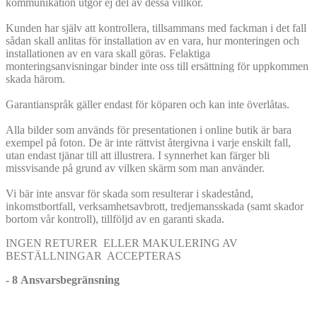
kommunikation utgör ej del av dessa villkor.
Kunden har själv att kontrollera, tillsammans med fackman i det fall
sådan skall anlitas för installation av en vara, hur monteringen och
installationen av en vara skall göras. Felaktiga
monteringsanvisningar binder inte oss till ersättning för uppkommen
skada härom.
Garantianspråk gäller endast för köparen och kan inte överlåtas.
Alla bilder som används för presentationen i online butik är bara
exempel på foton. De är inte rättvist återgivna i varje enskilt fall,
utan endast tjänar till att illustrera. I synnerhet kan färger bli
missvisande på grund av vilken skärm som man använder.
Vi bär inte ansvar för skada som resulterar i skadestånd,
inkomstbortfall, verksamhetsavbrott, tredjemansskada (samt skador
bortom vår kontroll), tillföljd av en garanti skada.
INGEN RETURER ELLER MAKULERING AV
BESTÄLLNINGAR ACCEPTERAS
- 8 Ansvarsbegränsning