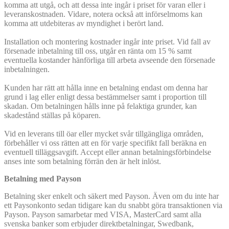
komma att utgå, och att dessa inte ingår i priset för varan eller i
leveranskostnaden. Vidare, notera också att införselmoms kan
komma att utdebiteras av myndighet i berört land.
Installation och montering kostnader ingår inte priset. Vid fall av
försenade inbetalning till oss, utgår en ränta om 15 % samt
eventuella kostander hänförliga till arbeta avseende den försenade
inbetalningen.
Kunden har rätt att hålla inne en betalning endast om denna har
grund i lag eller enligt dessa bestämmelser samt i proportion till
skadan. Om betalningen hålls inne på felaktiga grunder, kan
skadestånd ställas på köparen.
Vid en leverans till öar eller mycket svår tillgängliga områden,
förbehåller vi oss rätten att en för varje specifikt fall beräkna en
eventuell tilläggsavgift. Accept eller annan betalningsförbindelse
anses inte som betalning förrän den är helt inlöst.
Betalning med Payson
Betalning sker enkelt och säkert med Payson. Även om du inte har
ett Paysonkonto sedan tidigare kan du snabbt göra transaktionen via
Payson. Payson samarbetar med VISA, MasterCard samt alla
svenska banker som erbjuder direktbetalningar, Swedbank,