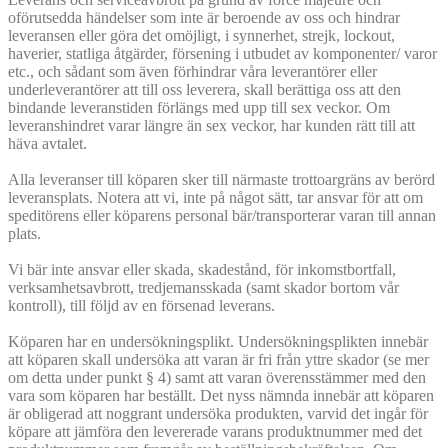
oförutsedda händelser som inte är beroende av oss och hindrar
leveransen eller göra det omöjligt, i synnerhet, strejk, lockout,
haverier, statliga åtgärder, försening i utbudet av komponenter/ varor
etc., och sådant som även förhindrar våra leverantörer eller
underleverantörer att till oss leverera, skall berättiga oss att den
bindande leveranstiden förlängs med upp till sex veckor. Om
leveranshindret varar längre än sex veckor, har kunden rätt till att
häva avtalet.
Alla leveranser till köparen sker till närmaste trottoargräns av berörd
leveransplats. Notera att vi, inte på något sätt, tar ansvar för att om
speditörens eller köparens personal bär/transporterar varan till annan
plats.
Vi bär inte ansvar eller skada, skadestånd, för inkomstbortfall,
verksamhetsavbrott, tredjemansskada (samt skador bortom vår
kontroll), till följd av en försenad leverans.
Köparen har en undersökningsplikt. Undersökningsplikten innebär
att köparen skall undersöka att varan är fri från yttre skador (se mer
om detta under punkt § 4) samt att varan överensstämmer med den
vara som köparen har beställt. Det nyss nämnda innebär att köparen
är obligerad att noggrant undersöka produkten, varvid det ingår för
köpare att jämföra den levererade varans produktnummer med det