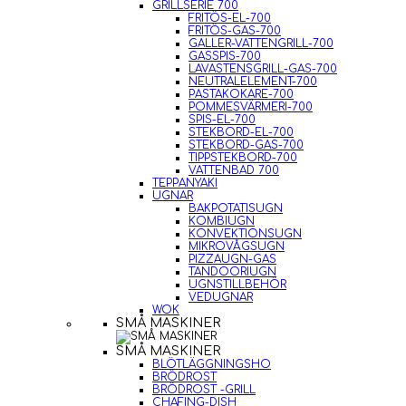
GRILLSERIE 700
FRITÖS-EL-700
FRITÖS-GAS-700
GALLER-VATTENGRILL-700
GASSPIS-700
LAVASTENSGRILL-GAS-700
NEUTRALELEMENT-700
PASTAKOKARE-700
POMMESVÄRMERI-700
SPIS-EL-700
STEKBORD-EL-700
STEKBORD-GAS-700
TIPPSTEKBORD-700
VATTENBAD 700
TEPPANYAKI
UGNAR
BAKPOTATISUGN
KOMBIUGN
KONVEKTIONSUGN
MIKROVÅGSUGN
PIZZAUGN-GAS
TANDOORIUGN
UGNSTILLBEHÖR
VEDUGNAR
WOK
SMÅ MASKINER
SMÅ MASKINER
BLÖTLÄGGNINGSHO
BRÖDROST
BRÖDROST -GRILL
CHAFING-DISH