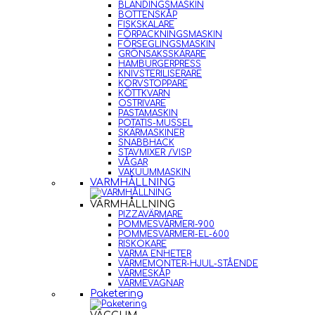
BLANDINGSMASKIN
BOTTENSKÅP
FISKSKALARE
FÖRPACKNINGSMASKIN
FÖRSEGLINGSMASKIN
GRÖNSAKSSKÄRARE
HAMBURGERPRESS
KNIVSTERILISERARE
KORVSTOPPARE
KÖTTKVARN
OSTRIVARE
PASTAMASKIN
POTATIS-MUSSEL
SKÄRMASKINER
SNABBHACK
STAVMIXER /VISP
VÅGAR
VAKUUMMASKIN
VARMHÅLLNING
VARMHÅLLNING
PIZZAVÄRMARE
POMMESVÄRMERI-900
POMMESVÄRMERI-EL-600
RISKOKARE
VARMA ENHETER
VÄRMEMONTER-HJUL-STÅENDE
VÄRMESKÅP
VÄRMEVAGNAR
Paketering