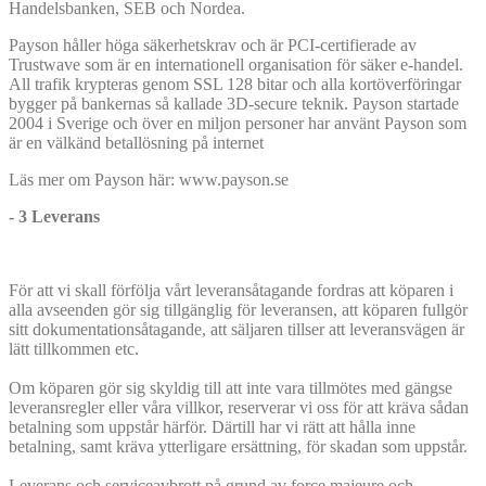
Handelsbanken, SEB och Nordea.
Payson håller höga säkerhetskrav och är PCI-certifierade av
Trustwave som är en internationell organisation för säker e-handel.
All trafik krypteras genom SSL 128 bitar och alla kortöverföringar
bygger på bankernas så kallade 3D-secure teknik. Payson startade
2004 i Sverige och över en miljon personer har använt Payson som
är en välkänd betallösning på internet
Läs mer om Payson här: www.payson.se
- 3 Leverans
För att vi skall förfölja vårt leveransåtagande fordras att köparen i
alla avseenden gör sig tillgänglig för leveransen, att köparen fullgör
sitt dokumentationsåtagande, att säljaren tillser att leveransvägen är
lätt tillkommen etc.
Om köparen gör sig skyldig till att inte vara tillmötes med gängse
leveransregler eller våra villkor, reserverar vi oss för att kräva sådan
betalning som uppstår härför. Därtill har vi rätt att hålla inne
betalning, samt kräva ytterligare ersättning, för skadan som uppstår.
Leverans och serviceavbrott på grund av force majeure och