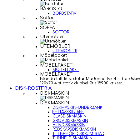
BAROSTOL
BORDSTATIV
Soffor
SOFFA
SOFFOR
Utemöbler
UTEMÖBLER
UTEMÖBLER
Möbelpaket
MÖBELPAKET
MÖBELPAKET
MÖBELPAKET
Blanda fritt 16 st stolar Madonna lyx 4 st bordskiv
120x70 4 st stativ dubbel Pris 18900 kr /set
DISK-ROSTFRIA
DISKMASKIN
DISKMASKIN
DISKMASKIN-UNDERBÄNK
FETTAVSKILJARE
GLASDISKMASKIN
GROVDISKMASKIN
HUVDISKMASKIN
REDSKAPSDISKMASKIN
TILLBEHÖR DISKRUM-STÄD
TUNNELDISKMASKIN