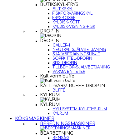
BUTIKSKYL-FRYS
BUTIKSKYL
FISKFÖRVARINGSKYL
FRYSBOXAR
KYLDISK-KÖTT
KYLDISK-VISNING-FISK
DROP IN
DROP IN
GALLER-1
NEUTRAL-SJÄLVBETJÄNING
SJÄLVBETJÄNINGSLINJE
SOPPKITTEL-DROPIN
SPIS-DROPIN
TILLBEHÖR-SJÄLVBETJÄNING
VARMA ENHETER
Kall varm buffe
KALL -VARM BUFFE DROP IN
BUFFÉ
KYLRUM
KYLRUM
HYLLSYSTEM-KYL-FRYS-RUM
KYLRUM
KÖKSMASKINER
BEREDNINGSMASKINER
BEARBETNING
BENSÅG