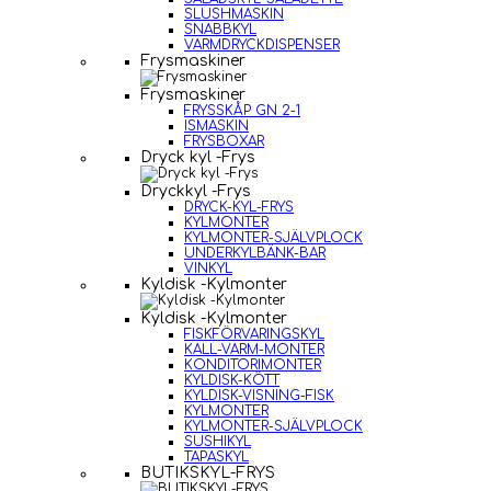
SLUSHMASKIN
SNABBKYL
VARMDRYCKDISPENSER
Frysmaskiner
Frysmaskiner
FRYSSKÅP GN 2-1
ISMASKIN
FRYSBOXAR
Dryck kyl -Frys
Dryckkyl -Frys
DRYCK-KYL-FRYS
KYLMONTER
KYLMONTER-SJÄLVPLOCK
UNDERKYLBÄNK-BAR
VINKYL
Kyldisk -Kylmonter
Kyldisk -Kylmonter
FISKFÖRVARINGSKYL
KALL-VARM-MONTER
KONDITORIMONTER
KYLDISK-KÖTT
KYLDISK-VISNING-FISK
KYLMONTER
KYLMONTER-SJÄLVPLOCK
SUSHIKYL
TAPASKYL
BUTIKSKYL-FRYS