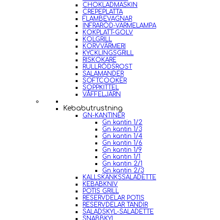
CHOKLADMASKIN
CREPEPLATTA
FLAMBEVAGNAR
INFRARÖD-VÄRMELAMPA
KOKPLATT-GOLV
KOLGRILL
KORVVÄRMERI
KYCKLINGSGRILL
RISKOKARE
RULLRÖDSROST
SALAMANDER
SOFTCOOKER
SOPPKITTEL
VÅFFELJÄRN
Kebabutrustning
GN-KANTINER
Gn kantin 1/2
Gn kantin 1/3
Gn kantin 1/4
Gn kantin 1/6
Gn kantin 1/9
Gn kantin 1/1
Gn kantin 2/1
Gn kantin 2/3
KALLSKÄNKSSALADETTE
KEBABKNIV
POTIS GRILL
RESERVDELAR POTIS
RESERVDELAR TANDIR
SALADSKYL-SALADETTE
SNABBKYL