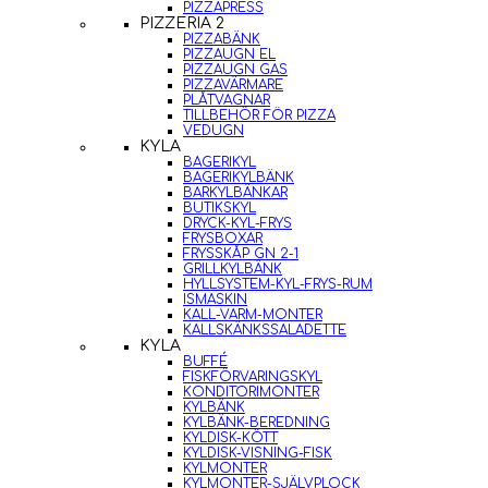
PIZZAPRESS
PIZZERIA 2
PIZZABÄNK
PIZZAUGN EL
PIZZAUGN GAS
PIZZAVÄRMARE
PLÅTVAGNAR
TILLBEHÖR FÖR PIZZA
VEDUGN
KYLA
BAGERIKYL
BAGERIKYLBÄNK
BARKYLBÄNKAR
BUTIKSKYL
DRYCK-KYL-FRYS
FRYSBOXAR
FRYSSKÅP GN 2-1
GRILLKYLBÄNK
HYLLSYSTEM-KYL-FRYS-RUM
ISMASKIN
KALL-VARM-MONTER
KALLSKÄNKSSALADETTE
KYLA
BUFFÉ
FISKFÖRVARINGSKYL
KONDITORIMONTER
KYLBÄNK
KYLBÄNK-BEREDNING
KYLDISK-KÖTT
KYLDISK-VISNING-FISK
KYLMONTER
KYLMONTER-SJÄLVPLOCK