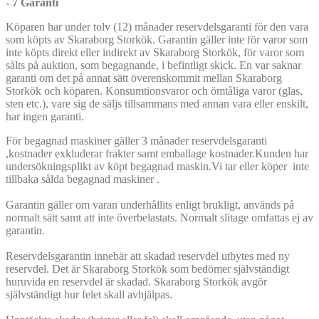
- 7 Garanti
Köparen har under tolv (12) månader reservdelsgaranti för den vara
som köpts av Skaraborg Storkök. Garantin gäller inte för varor som
inte köpts direkt eller indirekt av Skaraborg Storkök, för varor som
sålts på auktion, som begagnande, i befintligt skick. En var saknar
garanti om det på annat sätt överenskommit mellan Skaraborg
Storkök och köparen. Konsumtionsvaror och ömtåliga varor (glas,
sten etc.), vare sig de säljs tillsammans med annan vara eller enskilt,
har ingen garanti.
För begagnad maskiner gäller 3 månader reservdelsgaranti
,kostnader exkluderar frakter samt emballage kostnader.Kunden har
undersökningsplikt av köpt begagnad maskin.Vi tar eller köper inte
tillbaka sålda begagnad maskiner .
Garantin gäller om varan underhållits enligt brukligt, används på
normalt sätt samt att inte överbelastats. Normalt slitage omfattas ej av
garantin.
Reservdelsgarantin innebär att skadad reservdel utbytes med ny
reservdel. Det är Skaraborg Storkök som bedömer självständigt
huruvida en reservdel är skadad. Skaraborg Storkök avgör
självständigt hur felet skall avhjälpas.