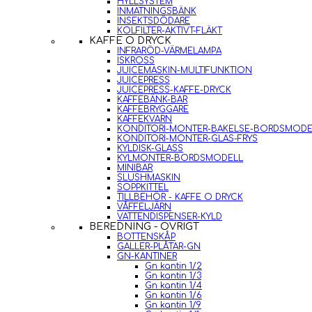
HYLLSYSTEM
INMATNINGSBÄNK
INSEKTSDÖDARE
KOLFILTER-AKTIVT-FLÄKT
KAFFE O DRYCK
INFRARÖD-VÄRMELAMPA
ISKROSS
JUICEMASKIN-MULTIFUNKTION
JUICEPRESS
JUICEPRESS-KAFFE-DRYCK
KAFFEBÄNK-BAR
KAFFEBRYGGARE
KAFFEKVARN
KONDITORI-MONTER-BAKELSE-BORDSMODE
KONDITORI-MONTER-GLAS-FRYS
KYLDISK-GLASS
KYLMONTER-BORDSMODELL
MINIBAR
SLUSHMASKIN
SOPPKITTEL
TILLBEHÖR - KAFFE O DRYCK
VÅFFELJÄRN
VATTENDISPENSER-KYLD
BEREDNING - ÖVRIGT
BOTTENSKÅP
GALLER-PLÅTAR-GN
GN-KANTINER
Gn kantin 1/2
Gn kantin 1/3
Gn kantin 1/4
Gn kantin 1/6
Gn kantin 1/9