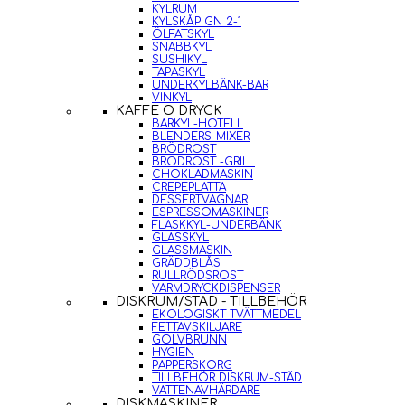
KYLRUM
KYLSKÅP GN 2-1
ÖLFATSKYL
SNABBKYL
SUSHIKYL
TAPASKYL
UNDERKYLBÄNK-BAR
VINKYL
KAFFE O DRYCK
BARKYL-HOTELL
BLENDERS-MIXER
BRÖDROST
BRÖDROST -GRILL
CHOKLADMASKIN
CREPEPLATTA
DESSERTVAGNAR
ESPRESSOMASKINER
FLASKKYL-UNDERBÄNK
GLASSKYL
GLASSMASKIN
GRÄDDBLÅS
RULLRÖDSROST
VARMDRYCKDISPENSER
DISKRUM/STÄD - TILLBEHÖR
EKOLOGISKT TVÄTTMEDEL
FETTAVSKILJARE
GOLVBRUNN
HYGIEN
PAPPERSKORG
TILLBEHÖR DISKRUM-STÄD
VATTENAVHÄRDARE
DISKMASKINER