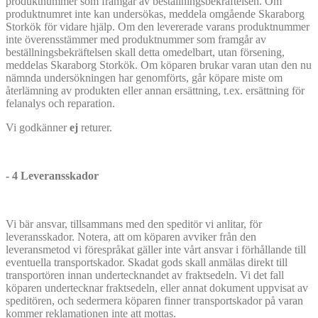
produktnummer som framgår av beställningsbekräftelsen. Om
produktnumret inte kan undersökas, meddela omgående Skaraborg
Storkök för vidare hjälp. Om den levererade varans produktnummer
inte överensstämmer med produktnummer som framgår av
beställningsbekräftelsen skall detta omedelbart, utan försening,
meddelas Skaraborg Storkök. Om köparen brukar varan utan den nu
nämnda undersökningen har genomförts, går köpare miste om
återlämning av produkten eller annan ersättning, t.ex. ersättning för
felanalys och reparation.
Vi godkänner
ej
returer.
- 4 Leveransskador
Vi bär ansvar, tillsammans med den speditör vi anlitar, för
leveransskador. Notera, att om köparen avviker från den
leveransmetod vi förespråkat gäller inte vårt ansvar i förhållande till
eventuella transportskador. Skadat gods skall anmälas direkt till
transportören innan undertecknandet av fraktsedeln. Vi det fall
köparen undertecknar fraktsedeln, eller annat dokument uppvisat av
speditören, och sedermera köparen finner transportskador på varan
kommer reklamationen inte att mottas.