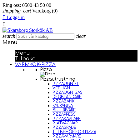
Ring oss:
0500-43 50 00
shopping_cart
Varukorg
(0)

Logga in

search
clear
Menu
Menu
Tillbaka
VARMKÖK-PIZZA
Pizza
Pizzautrustning
PIZZAUGN EL
VEDUGN
PIZZAUGN GAS
DEGBLANDARE
PIZZABÄNK
KYLRÄNNA
BULLRIVARE
PIZZAPRESS
PIZZAKAVLARE
PLÅTVAGNAR
PIZZASPADE
TILLBEHÖR FÖR PIZZA
PIZZAVÄRMARE