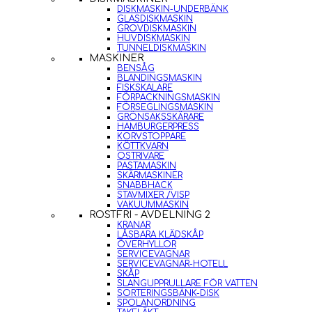
DISKMASKIN-UNDERBÄNK
GLASDISKMASKIN
GROVDISKMASKIN
HUVDISKMASKIN
TUNNELDISKMASKIN
MASKINER
BENSÅG
BLANDINGSMASKIN
FISKSKALARE
FÖRPACKNINGSMASKIN
FÖRSEGLINGSMASKIN
GRÖNSAKSSKÄRARE
HAMBURGERPRESS
KORVSTOPPARE
KÖTTKVARN
OSTRIVARE
PASTAMASKIN
SKÄRMASKINER
SNABBHACK
STAVMIXER /VISP
VAKUUMMASKIN
ROSTFRI - AVDELNING 2
KRANAR
LÅSBARA KLÄDSKÅP
ÖVERHYLLOR
SERVICEVAGNAR
SERVICEVAGNAR-HOTELL
SKÅP
SLANGUPPRULLARE FÖR VATTEN
SORTERINGSBÄNK-DISK
SPOLANORDNING