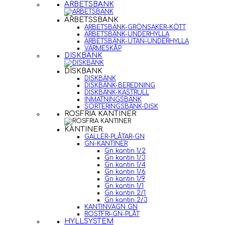
ARBETSBÄNK
ARBETSSBÄNK
ARBETSBÄNK-GRÖNSAKER-KÖTT
ARBETSBÄNK-UNDERHYLLA
ARBETSBÄNK-UTAN-UNDERHYLLA
VÄRMESKÅP
DISKBÄNK
DISKBÄNK
DISKBÄNK
DISKBÄNK-BEREDNING
DISKBÄNK-KASTRULL
INMATNINGSBÄNK
SORTERINGSBÄNK-DISK
ROSFRIA KANTINER
KANTINER
GALLER-PLÅTAR-GN
GN-KANTINER
Gn kantin 1/2
Gn kantin 1/3
Gn kantin 1/4
Gn kantin 1/6
Gn kantin 1/9
Gn kantin 1/1
Gn kantin 2/1
Gn kantin 2/3
KANTINVAGN GN
ROSTFRI-GN-PLÅT
HYLLSYSTEM