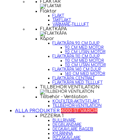
FLÄKTAR
Fläktar
FLÄKT
TAKFLÄKT
VÄRMARE-TILLLUFT
FLÄKTKÅPA
Kåpor
FLÄKTKÅPA 90 CM DJUP
90 CM MED MOTOR
90 CM UTAN MOTOR
FLÄKTKÅPA 110 CM DJUP
110 CM MED MOTOR
110 CM UTAN MOTOR
FLÄKTKÅPA 140 CM DJUP
140 CM MED MOTOR
FLÄKTKÅPA CENTRALT
FLÄKTKÅPA MED TILLLUFT
TILLBEHÖR VENTILATION
Tillbehör - Ventilation
KOLFILTER-AKTIVT-FLÄKT
TILLBEHÖR-VENTILATION
ALLA PRODUKTER
4000 ST VAROR
PIZZERIA 1
BULLRIVARE
DEGBLANDARE
DEGKAVLARE BAGERI
KYLRÄNNA
PIZZAKAVLARE