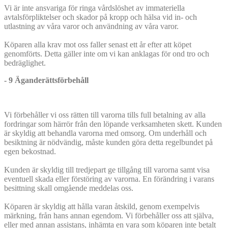
Vi är inte ansvariga för ringa vårdslöshet av immateriella
avtalsförpliktelser och skador på kropp och hälsa vid in- och
utlastning av våra varor och användning av våra varor.
Köparen alla krav mot oss faller senast ett år efter att köpet
genomförts. Detta gäller inte om vi kan anklagas för ond tro och
bedräglighet.
- 9 Äganderättsförbehåll
Vi förbehåller vi oss rätten till varorna tills full betalning av alla
fordringar som härrör från den löpande verksamheten skett. Kunden
är skyldig att behandla varorna med omsorg. Om underhåll och
besiktning är nödvändig, måste kunden göra detta regelbundet på
egen bekostnad.
Kunden är skyldig till tredjepart ge tillgång till varorna samt visa
eventuell skada eller förstöring av varorna. En förändring i varans
besittning skall omgående meddelas oss.
Köparen är skyldig att hålla varan åtskild, genom exempelvis
märkning, från hans annan egendom. Vi förbehåller oss att själva,
eller med annan assistans, inhämta en vara som köparen inte betalt