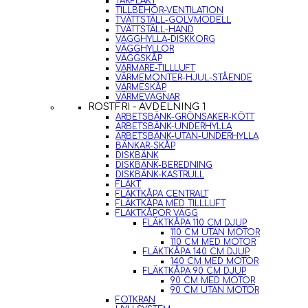
TAKFLÄKT
TILLBEHÖR-VENTILATION
TVÄTTSTÄLL-GOLVMODELL
TVÄTTSTÄLL-HAND
VÄGGHYLLA-DISKKORG
VÄGGHYLLOR
VÄGGSKÅP
VÄRMARE-TILLLUFT
VÄRMEMONTER-HJUL-STÅENDE
VÄRMESKÅP
VÄRMEVAGNAR
ROSTFRI - AVDELNING 1
ARBETSBÄNK-GRÖNSAKER-KÖTT
ARBETSBÄNK-UNDERHYLLA
ARBETSBÄNK-UTAN-UNDERHYLLA
BÄNKAR-SKÅP
DISKBÄNK
DISKBÄNK-BEREDNING
DISKBÄNK-KASTRULL
FLÄKT
FLÄKTKÅPA CENTRALT
FLÄKTKÅPA MED TILLLUFT
FLÄKTKÅPOR VÄGG
FLÄKTKÅPA 110 CM DJUP
110 CM UTAN MOTOR
110 CM MED MOTOR
FLÄKTKÅPA 140 CM DJUP
140 CM MED MOTOR
FLÄKTKÅPA 90 CM DJUP
90 CM MED MOTOR
90 CM UTAN MOTOR
FOTKRAN