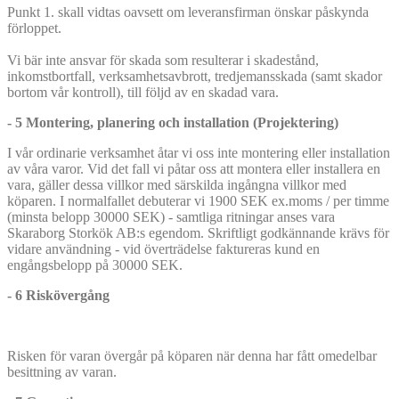
Punkt 1. skall vidtas oavsett om leveransfirman önskar påskynda
förloppet.
Vi bär inte ansvar för skada som resulterar i skadestånd,
inkomstbortfall, verksamhetsavbrott, tredjemansskada (samt skador
bortom vår kontroll), till följd av en skadad vara.
- 5 Montering, planering och installation (Projektering)
I vår ordinarie verksamhet åtar vi oss inte montering eller installation
av våra varor. Vid det fall vi påtar oss att montera eller installera en
vara, gäller dessa villkor med särskilda ingångna villkor med
köparen. I normalfallet debuterar vi 1900 SEK ex.moms / per timme
(minsta belopp 30000 SEK) - samtliga ritningar anses vara
Skaraborg Storkök AB:s egendom. Skriftligt godkännande krävs för
vidare användning - vid överträdelse faktureras kund en
engångsbelopp på 30000 SEK.
- 6 Riskövergång
Risken för varan övergår på köparen när denna har fått omedelbar
besittning av varan.