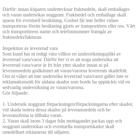
Därför: innan köparen undertecknar fraktsedeln, skall emballages
och varan undersökas noggrant. Fraktsedel och emballage skall
sparas för eventuell besiktning. Godset får inte heller vidare
transporteras förrän besiktning gjorts av transportören eller oss. Vårt
och transportörens namn och telefonnummer framgår av
fraktsedeln/fakturan.
Inspektion av levererad vara
Som kund har ni enligt våra villkor en undersökningsplikt av
levererad vara/varor. Därför ber vi er att noga undersöka att
levererad vara/varor är fri från ytter skador innan ni på
leveranssedeln godkänner att varan/varorna levererats skadefritt.
Om ni väljer att inte undersöka levererad vara/varor gäller inte er
reklamationsrätt för sådana skador som borde ha upptäckts vid en
sedvanlig undersökning av varan/varorna.
Gör följande:
1. Undersök noggrant förpackningen/förpackningarna efter skador,
vid skada notera dessa skador på leveranssedeln och be
leveransfirma ta tillbaka varan.
2. Varan skall inom 3 dagar från mottagandet packas upp och
noggrant undersökas och eventuella transportskador skall
omedelbart reklameras till säljaren.