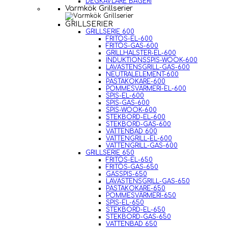
DEGKAVLARE BAGERI
Varmkök Grillserier
GRILLSERIER
GRILLSERIE 600
FRITÖS-EL-600
FRITÖS-GAS-600
GRILLHALSTER-EL-600
INDUKTIONSSPIS-WOOK-600
LAVASTENSGRILL-GAS-600
NEUTRALELEMENT-600
PASTAKOKARE-600
POMMESVÄRMERI-EL-600
SPIS-EL-600
SPIS-GAS-600
SPIS-WOOK-600
STEKBORD-EL-600
STEKBORD-GAS-600
VATTENBAD 600
VATTENGRILL-EL-600
VATTENGRILL-GAS-600
GRILLSERIE 650
FRITÖS-EL-650
FRITÖS-GAS-650
GASSPIS-650
LAVASTENSGRILL-GAS-650
PASTAKOKARE-650
POMMESVÄRMERI-650
SPIS-EL-650
STEKBORD-EL-650
STEKBORD-GAS-650
VATTENBAD 650