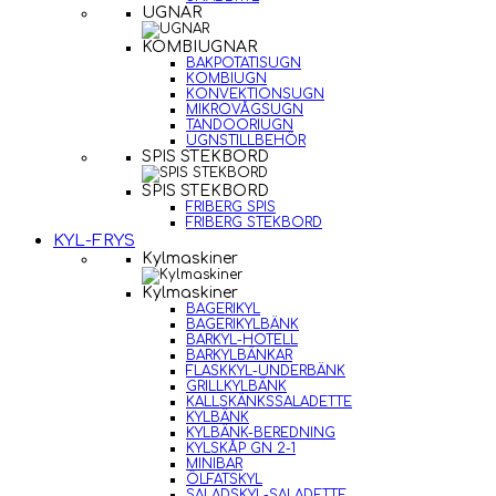
UGNAR
KOMBIUGNAR
BAKPOTATISUGN
KOMBIUGN
KONVEKTIONSUGN
MIKROVÅGSUGN
TANDOORIUGN
UGNSTILLBEHÖR
SPIS STEKBORD
SPIS STEKBORD
FRIBERG SPIS
FRIBERG STEKBORD
KYL-FRYS
Kylmaskiner
Kylmaskiner
BAGERIKYL
BAGERIKYLBÄNK
BARKYL-HOTELL
BARKYLBÄNKAR
FLASKKYL-UNDERBÄNK
GRILLKYLBÄNK
KALLSKÄNKSSALADETTE
KYLBÄNK
KYLBÄNK-BEREDNING
KYLSKÅP GN 2-1
MINIBAR
ÖLFATSKYL
SALADSKYL-SALADETTE