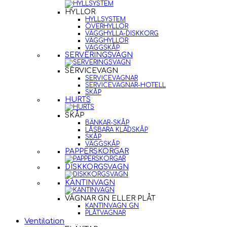
HYLLOR
HYLLSYSTEM
ÖVERHYLLOR
VÄGGHYLLA-DISKKORG
VÄGGHYLLOR
VÄGGSKÅP
SERVERINGSVAGN
SERVICEVAGN
SERVICEVAGNAR
SERVICEVAGNAR-HOTELL
SKÅP
HURTS
SKÅP
BÄNKAR-SKÅP
LÅSBARA KLÄDSKÅP
SKÅP
VÄGGSKÅP
PAPPERSKORGAR
DISKKORGSVAGN
KANTINVAGN
VAGNAR GN ELLER PLÅT
KANTINVAGN GN
PLÅTVAGNAR
Ventilation