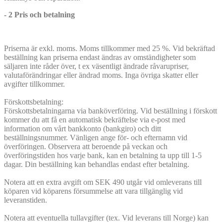
- 2 Pris och betalning
Priserna är exkl. moms. Moms tillkommer med 25 %. Vid bekräftad
beställning kan priserna endast ändras av omständigheter som
säljaren inte råder över, t ex väsentligt ändrade råvarupriser,
valutaförändringar eller ändrad moms. Inga övriga skatter eller
avgifter tillkommer.
Förskottsbetalning:
Förskottsbetalningarna via banköverföring. Vid beställning i förskott
kommer du att få en automatisk bekräftelse via e-post med
information om vårt bankkonto (bankgiro) och ditt
beställningsnummer. Vänligen ange för- och efternamn vid
överföringen. Observera att beroende på veckan och
överföringstiden hos varje bank, kan en betalning ta upp till 1-5
dagar. Din beställning kan behandlas endast efter betalning.
Notera att en extra avgift om SEK 490 utgår vid omleverans till
köparen vid köparens försummelse att vara tillgänglig vid
leveranstiden.
Notera att eventuella tullavgifter (tex. Vid leverans till Norge) kan