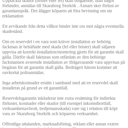
Upptäckta skador (brister eller fel) skall omgående, utan något
förhinder, anmälas till Skaraborg Storkök . Annars sker förlust av
garantianspråk. Det åligger köparen att föra bevisning om sin
reklamation
Ett avvikande från detta villkor binder inte oss mot några eventuella
skadestånd.
Om en reservdel i en vara som kräver installation av behörig
fackman är behäftade med skada (fel eller brister) skall säljaren
uppvisa att korrekt installation/montering gjorts för att garantin skall
gälla. Därför skall fakturan som utfärdats av den behörige
fackmannen avseende installation av ifrågavarande vara uppvisas på
begäran för att garantin skall gälla. Bedrägeri härom kommer att
oavkortat polisanmälas.
Inga arbetskostnader ersätts i samband med att en reservdel skall
installeras på grund av ett garantifall.
Reservdelsgarantin inkluderar inte extra ersättning för indirekta
förluster, kostnader eller skador (till exempel inkomstbortfall,
verksamhetsavbrott, tredjemansskada) vare sig i relation till köpt
vara av Skaraborg Storkök och köparens verksamhet.
Offentliga uttalanden, marknadsföring, reklam eller annan extern