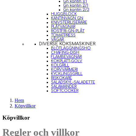
Gn kantin 1/1
Gn kantin 2/1
Gn kantin 2/3
HUGGBLOCK
KANTINVAGN GN
KNIVSTERILISERARE
PLÅTVAGNAR
ROSTFRI-GN-PLÅT
TOMATPRESS
VÅGAR
DIVERSE KÖKSMASKINER
BLÖTLÄGGNINGSHO
CHAFING-DISH
FLAMBEVAGNAR
KOKPLATT-GOLV
KOLGRILL
KORVVÄRMERI
KYCKLINGSGRILL
RISKOKARE
SALADSKYL-SALADETTE
SALAMANDER
SOFTCOOKER
Hem
Köpvillkor
Köpvillkor
Regler och villkor