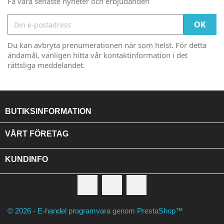
Få våra senaste nyheter och erbjudanden
Du kan avbryta prenumerationen när som helst. För detta
ändamål, vänligen hitta vår kontaktinformation i det
rättsliga meddelandet.
BUTIKSINFORMATION

VÅRT FÖRETAG

KUNDINFO
Facebook
RSS
Instagram
© 2026 - E-handel programvara genom PrestaShop™