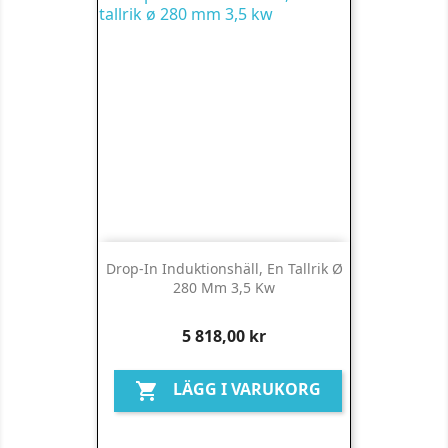
Drop-In Induktionshäll, En Tallrik Ø
280 Mm 3,5 Kw
Pris
5 818,00 kr
LÄGG I VARUKORG
