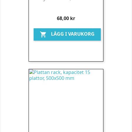
Pris
68,00 kr
LÄGG I VARUKORG
