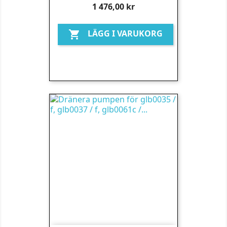
Pris
1 476,00 kr
LÄGG I VARUKORG
