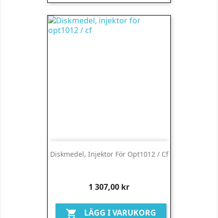
Diskmedel, Injektor För Opt1012 / Cf
Pris
1 307,00 kr
LÄGG I VARUKORG
