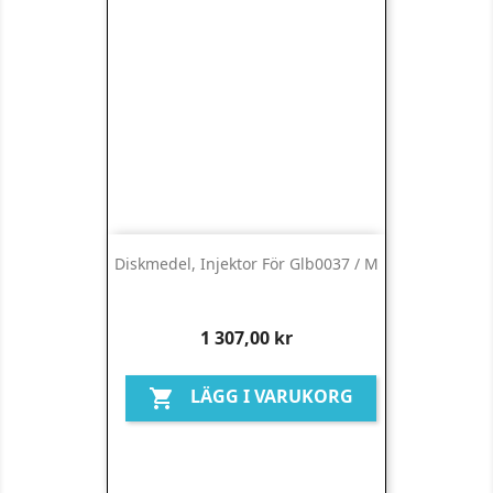
Diskmedel, Injektor För Glb0037 / M
Pris
1 307,00 kr
LÄGG I VARUKORG
