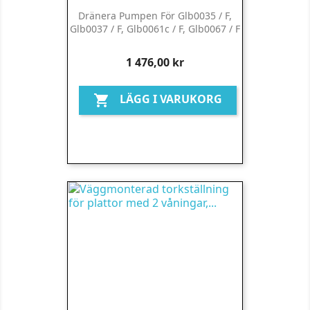
Dränera Pumpen För Glb0035 / F,
Glb0037 / F, Glb0061c / F, Glb0067 / F
Pris
1 476,00 kr
LÄGG I VARUKORG
