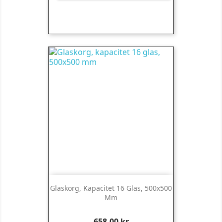
Glaskorg, Kapacitet 16 Glas, 500x500
Mm
Pris
658,00 kr