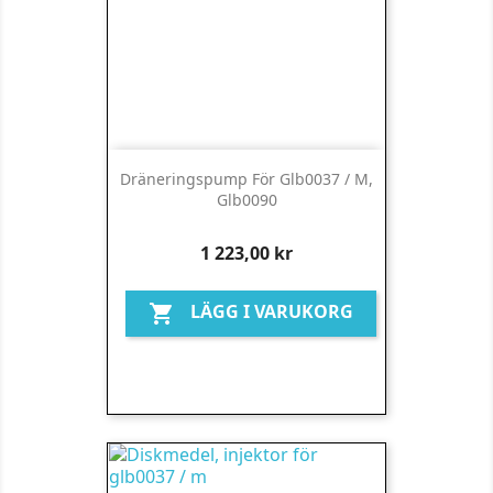
Dräneringspump För Glb0037 / M,
Glb0090
Pris
1 223,00 kr
LÄGG I VARUKORG
