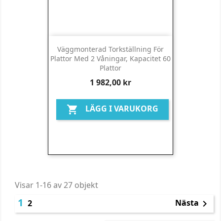
Väggmonterad Torkställning För
Plattor Med 2 Våningar, Kapacitet 60
Plattor
Pris
1 982,00 kr
LÄGG I VARUKORG

Visar 1-16 av 27 objekt
1
Nästa
2
