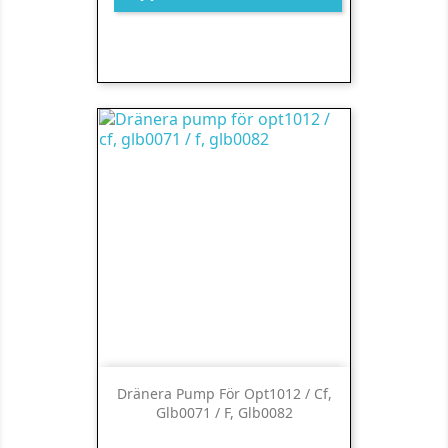
Dränera Pump För Opt1012 / Cf,
Glb0071 / F, Glb0082