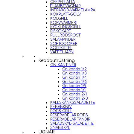
CREPEPLATTA
FLAMBEVAGNAR
INFRARÖD-VÄRMELAMPA
KOKPLATT-GOLV
KOLGRILL
KORVVÄRMERI
KYCKLINGSGRILL
RISKOKARE
RULLRÖDSROST
SALAMANDER
SOFTCOOKER
SOPPKITTEL
VÅFFELJÄRN
Kebabutrustning
GN-KANTINER
Gn kantin 1/2
Gn kantin 1/3
Gn kantin 1/4
Gn kantin 1/6
Gn kantin 1/9
Gn kantin 1/1
Gn kantin 2/1
Gn kantin 2/3
KALLSKÄNKSSALADETTE
KEBABKNIV
POTIS GRILL
RESERVDELAR POTIS
RESERVDELAR TANDIR
SALADSKYL-SALADETTE
SNABBKYL
UGNAR