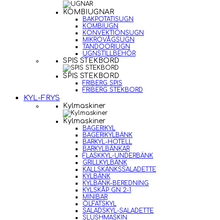
KOMBIUGNAR
BAKPOTATISUGN
KOMBIUGN
KONVEKTIONSUGN
MIKROVÅGSUGN
TANDOORIUGN
UGNSTILLBEHÖR
SPIS STEKBORD
SPIS STEKBORD
FRIBERG SPIS
FRIBERG STEKBORD
KYL-FRYS
Kylmaskiner
Kylmaskiner
BAGERIKYL
BAGERIKYLBÄNK
BARKYL-HOTELL
BARKYLBÄNKAR
FLASKKYL-UNDERBÄNK
GRILLKYLBÄNK
KALLSKÄNKSSALADETTE
KYLBÄNK
KYLBÄNK-BEREDNING
KYLSKÅP GN 2-1
MINIBAR
ÖLFATSKYL
SALADSKYL-SALADETTE
SLUSHMASKIN