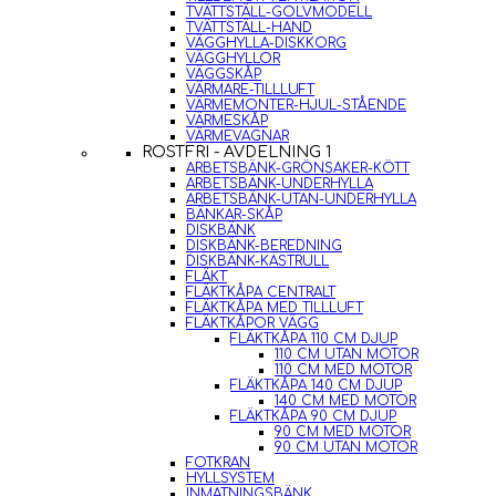
TVÄTTSTÄLL-GOLVMODELL
TVÄTTSTÄLL-HAND
VÄGGHYLLA-DISKKORG
VÄGGHYLLOR
VÄGGSKÅP
VÄRMARE-TILLLUFT
VÄRMEMONTER-HJUL-STÅENDE
VÄRMESKÅP
VÄRMEVAGNAR
ROSTFRI - AVDELNING 1
ARBETSBÄNK-GRÖNSAKER-KÖTT
ARBETSBÄNK-UNDERHYLLA
ARBETSBÄNK-UTAN-UNDERHYLLA
BÄNKAR-SKÅP
DISKBÄNK
DISKBÄNK-BEREDNING
DISKBÄNK-KASTRULL
FLÄKT
FLÄKTKÅPA CENTRALT
FLÄKTKÅPA MED TILLLUFT
FLÄKTKÅPOR VÄGG
FLÄKTKÅPA 110 CM DJUP
110 CM UTAN MOTOR
110 CM MED MOTOR
FLÄKTKÅPA 140 CM DJUP
140 CM MED MOTOR
FLÄKTKÅPA 90 CM DJUP
90 CM MED MOTOR
90 CM UTAN MOTOR
FOTKRAN
HYLLSYSTEM
INMATNINGSBÄNK