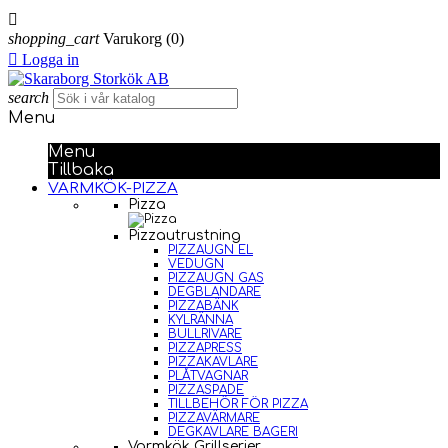

shopping_cart
Varukorg
(0)

Logga in
search
Menu
Menu
Tillbaka
VARMKÖK-PIZZA
Pizza
Pizzautrustning
PIZZAUGN EL
VEDUGN
PIZZAUGN GAS
DEGBLANDARE
PIZZABÄNK
KYLRÄNNA
BULLRIVARE
PIZZAPRESS
PIZZAKAVLARE
PLÅTVAGNAR
PIZZASPADE
TILLBEHÖR FÖR PIZZA
PIZZAVÄRMARE
DEGKAVLARE BAGERI
Varmkök Grillserier