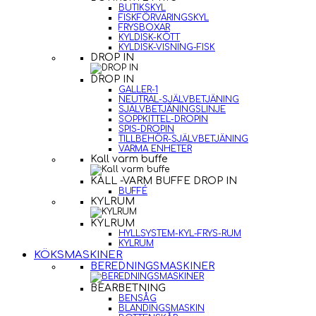
BUTIKSKYL
FISKFÖRVARINGSKYL
FRYSBOXAR
KYLDISK-KÖTT
KYLDISK-VISNING-FISK
DROP IN
DROP IN
GALLER-1
NEUTRAL-SJÄLVBETJÄNING
SJÄLVBETJÄNINGSLINJE
SOPPKITTEL-DROPIN
SPIS-DROPIN
TILLBEHÖR-SJÄLVBETJÄNING
VARMA ENHETER
Kall varm buffe
KALL -VARM BUFFE DROP IN
BUFFÉ
KYLRUM
KYLRUM
HYLLSYSTEM-KYL-FRYS-RUM
KYLRUM
KÖKSMASKINER
BEREDNINGSMASKINER
BEARBETNING
BENSÅG
BLANDINGSMASKIN