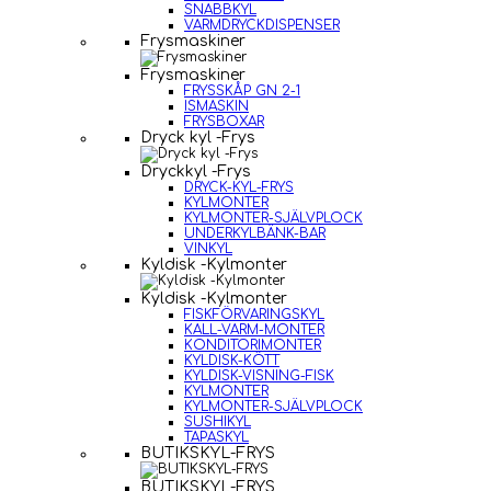
SNABBKYL
VARMDRYCKDISPENSER
Frysmaskiner
Frysmaskiner
FRYSSKÅP GN 2-1
ISMASKIN
FRYSBOXAR
Dryck kyl -Frys
Dryckkyl -Frys
DRYCK-KYL-FRYS
KYLMONTER
KYLMONTER-SJÄLVPLOCK
UNDERKYLBÄNK-BAR
VINKYL
Kyldisk -Kylmonter
Kyldisk -Kylmonter
FISKFÖRVARINGSKYL
KALL-VARM-MONTER
KONDITORIMONTER
KYLDISK-KÖTT
KYLDISK-VISNING-FISK
KYLMONTER
KYLMONTER-SJÄLVPLOCK
SUSHIKYL
TAPASKYL
BUTIKSKYL-FRYS
BUTIKSKYL-FRYS