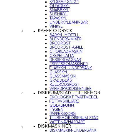
KYLSKÅP GN 2-1
ÖLFATSKYL
SNABBKYL
SUSHIKYL
TAPASKYL
UNDERKYLBÄNK-BAR
VINKYL
KAFFE O DRYCK
BARKYL-HOTELL
BLENDERS-MIXER
BRÖDROST
BRÖDROST -GRILL
CHOKLADMASKIN
CREPEPLATTA
DESSERTVAGNAR
ESPRESSOMASKINER
FLASKKYL-UNDERBÄNK
GLASSKYL
GLASSMASKIN
GRÄDDBLÅS
RULLRÖDSROST
VARMDRYCKDISPENSER
DISKRUM/STÄD - TILLBEHÖR
EKOLOGISKT TVÄTTMEDEL
FETTAVSKILJARE
GOLVBRUNN
HYGIEN
PAPPERSKORG
TILLBEHÖR DISKRUM-STÄD
VATTENAVHÄRDARE
DISKMASKINER
DISKMASKIN-UNDERBÄNK