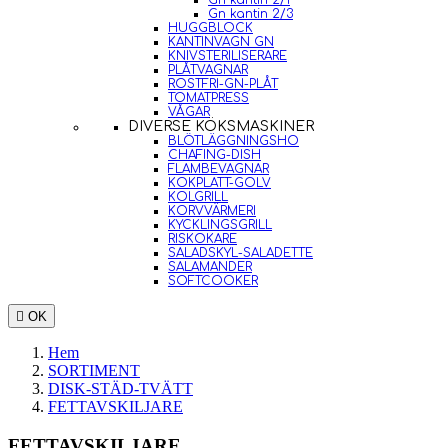
Gn kantin 2/1
Gn kantin 2/3
HUGGBLOCK
KANTINVAGN GN
KNIVSTERILISERARE
PLÅTVAGNAR
ROSTFRI-GN-PLÅT
TOMATPRESS
VÅGAR
DIVERSE KÖKSMASKINER
BLÖTLÄGGNINGSHO
CHAFING-DISH
FLAMBEVAGNAR
KOKPLATT-GOLV
KOLGRILL
KORVVÄRMERI
KYCKLINGSGRILL
RISKOKARE
SALADSKYL-SALADETTE
SALAMANDER
SOFTCOOKER

OK
Hem
SORTIMENT
DISK-STÄD-TVÄTT
FETTAVSKILJARE
FETTAVSKILJARE