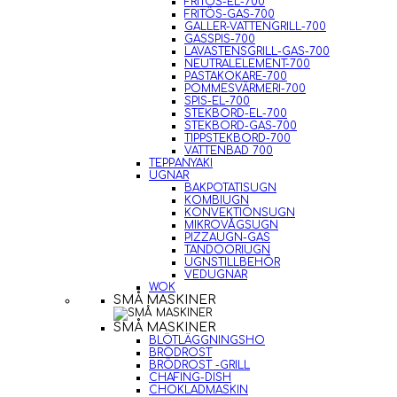
FRITÖS-EL-700
FRITÖS-GAS-700
GALLER-VATTENGRILL-700
GASSPIS-700
LAVASTENSGRILL-GAS-700
NEUTRALELEMENT-700
PASTAKOKARE-700
POMMESVÄRMERI-700
SPIS-EL-700
STEKBORD-EL-700
STEKBORD-GAS-700
TIPPSTEKBORD-700
VATTENBAD 700
TEPPANYAKI
UGNAR
BAKPOTATISUGN
KOMBIUGN
KONVEKTIONSUGN
MIKROVÅGSUGN
PIZZAUGN-GAS
TANDOORIUGN
UGNSTILLBEHÖR
VEDUGNAR
WOK
SMÅ MASKINER
SMÅ MASKINER
BLÖTLÄGGNINGSHO
BRÖDROST
BRÖDROST -GRILL
CHAFING-DISH
CHOKLADMASKIN