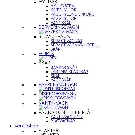
HYLLOR
HYLLSYSTEM
ÖVERHYLLOR
VÄGGHYLLA-DISKKORG
VÄGGHYLLOR
VÄGGSKÅP
SERVERINGSVAGN
SERVICEVAGN
SERVICEVAGNAR
SERVICEVAGNAR-HOTELL
SKÅP
HURTS
SKÅP
BÄNKAR-SKÅP
LÅSBARA KLÄDSKÅP
SKÅP
VÄGGSKÅP
PAPPERSKORGAR
DISKKORGSVAGN
KANTINVAGN
VAGNAR GN ELLER PLÅT
KANTINVAGN GN
PLÅTVAGNAR
Ventilation
FLÄKTAR