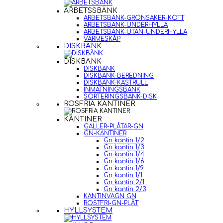
ARBETSSBÄNK
ARBETSBÄNK-GRÖNSAKER-KÖTT
ARBETSBÄNK-UNDERHYLLA
ARBETSBÄNK-UTAN-UNDERHYLLA
VÄRMESKÅP
DISKBÄNK
DISKBÄNK
DISKBÄNK
DISKBÄNK-BEREDNING
DISKBÄNK-KASTRULL
INMATNINGSBÄNK
SORTERINGSBÄNK-DISK
ROSFRIA KANTINER
KANTINER
GALLER-PLÅTAR-GN
GN-KANTINER
Gn kantin 1/2
Gn kantin 1/3
Gn kantin 1/4
Gn kantin 1/6
Gn kantin 1/9
Gn kantin 1/1
Gn kantin 2/1
Gn kantin 2/3
KANTINVAGN GN
ROSTFRI-GN-PLÅT
HYLLSYSTEM