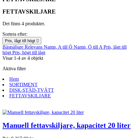
FETTAVSKILJARE
Det finns 4 produkter.
Sortera efter:
Pris, lågt till högt

Bästsäljare
Relevans
Namn, A till Ö
Namn, Ö till A
Pris, lågt till
högt
Pris, högt till lågt
Visar 1-4 av 4 objekt
Aktiva filter
Hem
SORTIMENT
DISK-STÄD-TVÄTT
FETTAVSKILJARE
Manuell fettavskiljare, kapacitet 20 liter