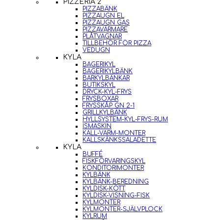
PIZZERIA 2
PIZZABÄNK
PIZZAUGN EL
PIZZAUGN GAS
PIZZAVÄRMARE
PLÅTVAGNAR
TILLBEHÖR FÖR PIZZA
VEDUGN
KYLA
BAGERIKYL
BAGERIKYLBÄNK
BARKYLBÄNKAR
BUTIKSKYL
DRYCK-KYL-FRYS
FRYSBOXAR
FRYSSKÅP GN 2-1
GRILLKYLBÄNK
HYLLSYSTEM-KYL-FRYS-RUM
ISMASKIN
KALL-VARM-MONTER
KALLSKÄNKSSALADETTE
KYLA
BUFFÉ
FISKFÖRVARINGSKYL
KONDITORIMONTER
KYLBÄNK
KYLBÄNK-BEREDNING
KYLDISK-KÖTT
KYLDISK-VISNING-FISK
KYLMONTER
KYLMONTER-SJÄLVPLOCK
KYLRUM