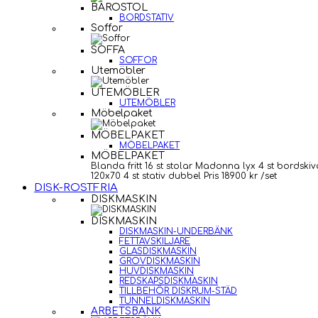
BAROSTOL
BORDSTATIV
Soffor
SOFFA
SOFFOR
Utemöbler
UTEMÖBLER
UTEMÖBLER
Möbelpaket
MÖBELPAKET
MÖBELPAKET
MÖBELPAKET
Blanda fritt 16 st stolar Madonna lyx 4 st bordskiv
120x70 4 st stativ dubbel Pris 18900 kr /set
DISK-ROSTFRIA
DISKMASKIN
DISKMASKIN
DISKMASKIN-UNDERBÄNK
FETTAVSKILJARE
GLASDISKMASKIN
GROVDISKMASKIN
HUVDISKMASKIN
REDSKAPSDISKMASKIN
TILLBEHÖR DISKRUM-STÄD
TUNNELDISKMASKIN
ARBETSBÄNK