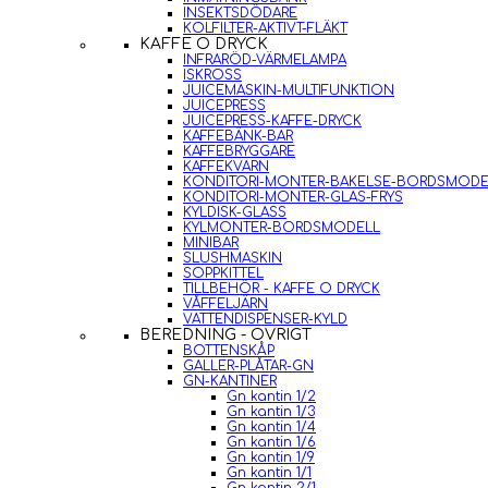
INSEKTSDÖDARE
KOLFILTER-AKTIVT-FLÄKT
KAFFE O DRYCK
INFRARÖD-VÄRMELAMPA
ISKROSS
JUICEMASKIN-MULTIFUNKTION
JUICEPRESS
JUICEPRESS-KAFFE-DRYCK
KAFFEBÄNK-BAR
KAFFEBRYGGARE
KAFFEKVARN
KONDITORI-MONTER-BAKELSE-BORDSMODE
KONDITORI-MONTER-GLAS-FRYS
KYLDISK-GLASS
KYLMONTER-BORDSMODELL
MINIBAR
SLUSHMASKIN
SOPPKITTEL
TILLBEHÖR - KAFFE O DRYCK
VÅFFELJÄRN
VATTENDISPENSER-KYLD
BEREDNING - ÖVRIGT
BOTTENSKÅP
GALLER-PLÅTAR-GN
GN-KANTINER
Gn kantin 1/2
Gn kantin 1/3
Gn kantin 1/4
Gn kantin 1/6
Gn kantin 1/9
Gn kantin 1/1