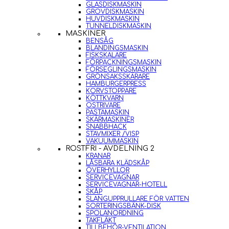
GLASDISKMASKIN
GROVDISKMASKIN
HUVDISKMASKIN
TUNNELDISKMASKIN
MASKINER
BENSÅG
BLANDINGSMASKIN
FISKSKALARE
FÖRPACKNINGSMASKIN
FÖRSEGLINGSMASKIN
GRÖNSAKSSKÄRARE
HAMBURGERPRESS
KORVSTOPPARE
KÖTTKVARN
OSTRIVARE
PASTAMASKIN
SKÄRMASKINER
SNABBHACK
STAVMIXER /VISP
VAKUUMMASKIN
ROSTFRI - AVDELNING 2
KRANAR
LÅSBARA KLÄDSKÅP
ÖVERHYLLOR
SERVICEVAGNAR
SERVICEVAGNAR-HOTELL
SKÅP
SLANGUPPRULLARE FÖR VATTEN
SORTERINGSBÄNK-DISK
SPOLANORDNING
TAKFLÄKT
TILLBEHÖR-VENTILATION