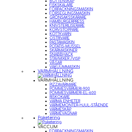
BOTTENSKÅP
FISKSKALARE
FÖRPACKNINGSMASKIN
FÖRSEGLINGSMASKIN
GRÖNSAKSSKÄRARE
HAMBURGERPRESS
KNIVSTERILISERARE
KORVSTOPPARE
KÖTTKVARN
OSTRIVARE
PASTAMASKIN
POTATIS-MUSSEL
SKÄRMASKINER
SNABBHACK
STAVMIXER /VISP
VÅGAR
VAKUUMMASKIN
VARMHÅLLNING
VARMHÅLLNING
PIZZAVÄRMARE
POMMESVÄRMERI-900
POMMESVÄRMERI-EL-600
RISKOKARE
VARMA ENHETER
VÄRMEMONTER-HJUL-STÅENDE
VÄRMESKÅP
VÄRMEVAGNAR
Paketering
VACCUM
FÖRPACKNINGSMASKIN