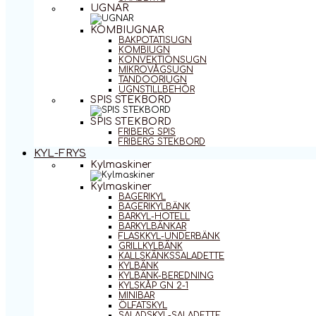
UGNAR
KOMBIUGNAR
BAKPOTATISUGN
KOMBIUGN
KONVEKTIONSUGN
MIKROVÅGSUGN
TANDOORIUGN
UGNSTILLBEHÖR
SPIS STEKBORD
SPIS STEKBORD
FRIBERG SPIS
FRIBERG STEKBORD
KYL-FRYS
Kylmaskiner
Kylmaskiner
BAGERIKYL
BAGERIKYLBÄNK
BARKYL-HOTELL
BARKYLBÄNKAR
FLASKKYL-UNDERBÄNK
GRILLKYLBÄNK
KALLSKÄNKSSALADETTE
KYLBÄNK
KYLBÄNK-BEREDNING
KYLSKÅP GN 2-1
MINIBAR
ÖLFATSKYL
SALADSKYL-SALADETTE