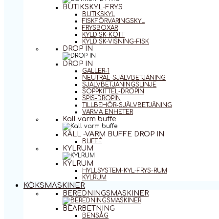
BUTIKSKYL-FRYS
BUTIKSKYL
FISKFÖRVARINGSKYL
FRYSBOXAR
KYLDISK-KÖTT
KYLDISK-VISNING-FISK
DROP IN
DROP IN
GALLER-1
NEUTRAL-SJÄLVBETJÄNING
SJÄLVBETJÄNINGSLINJE
SOPPKITTEL-DROPIN
SPIS-DROPIN
TILLBEHÖR-SJÄLVBETJÄNING
VARMA ENHETER
Kall varm buffe
KALL -VARM BUFFE DROP IN
BUFFÉ
KYLRUM
KYLRUM
HYLLSYSTEM-KYL-FRYS-RUM
KYLRUM
KÖKSMASKINER
BEREDNINGSMASKINER
BEARBETNING
BENSÅG