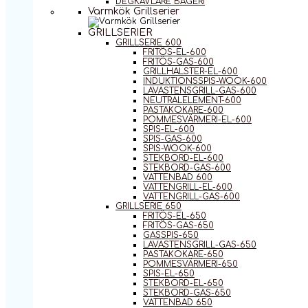
DEGKAVLARE BAGERI
Varmkök Grillserier
GRILLSERIER
GRILLSERIE 600
FRITÖS-EL-600
FRITÖS-GAS-600
GRILLHALSTER-EL-600
INDUKTIONSSPIS-WOOK-600
LAVASTENSGRILL-GAS-600
NEUTRALELEMENT-600
PASTAKOKARE-600
POMMESVÄRMERI-EL-600
SPIS-EL-600
SPIS-GAS-600
SPIS-WOOK-600
STEKBORD-EL-600
STEKBORD-GAS-600
VATTENBAD 600
VATTENGRILL-EL-600
VATTENGRILL-GAS-600
GRILLSERIE 650
FRITÖS-EL-650
FRITÖS-GAS-650
GASSPIS-650
LAVASTENSGRILL-GAS-650
PASTAKOKARE-650
POMMESVÄRMERI-650
SPIS-EL-650
STEKBORD-EL-650
STEKBORD-GAS-650
VATTENBAD 650