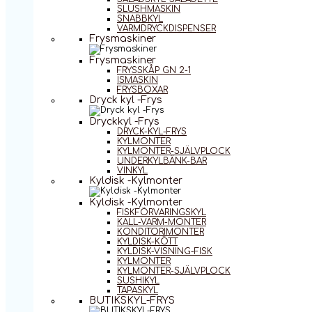
SLUSHMASKIN
SNABBKYL
VARMDRYCKDISPENSER
Frysmaskiner
Frysmaskiner
FRYSSKÅP GN 2-1
ISMASKIN
FRYSBOXAR
Dryck kyl -Frys
Dryckkyl -Frys
DRYCK-KYL-FRYS
KYLMONTER
KYLMONTER-SJÄLVPLOCK
UNDERKYLBÄNK-BAR
VINKYL
Kyldisk -Kylmonter
Kyldisk -Kylmonter
FISKFÖRVARINGSKYL
KALL-VARM-MONTER
KONDITORIMONTER
KYLDISK-KÖTT
KYLDISK-VISNING-FISK
KYLMONTER
KYLMONTER-SJÄLVPLOCK
SUSHIKYL
TAPASKYL
BUTIKSKYL-FRYS