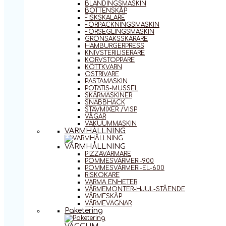
BLANDINGSMASKIN
BOTTENSKÅP
FISKSKALARE
FÖRPACKNINGSMASKIN
FÖRSEGLINGSMASKIN
GRÖNSAKSSKÄRARE
HAMBURGERPRESS
KNIVSTERILISERARE
KORVSTOPPARE
KÖTTKVARN
OSTRIVARE
PASTAMASKIN
POTATIS-MUSSEL
SKÄRMASKINER
SNABBHACK
STAVMIXER /VISP
VÅGAR
VAKUUMMASKIN
VARMHÅLLNING
VARMHÅLLNING
PIZZAVÄRMARE
POMMESVÄRMERI-900
POMMESVÄRMERI-EL-600
RISKOKARE
VARMA ENHETER
VÄRMEMONTER-HJUL-STÅENDE
VÄRMESKÅP
VÄRMEVAGNAR
Paketering