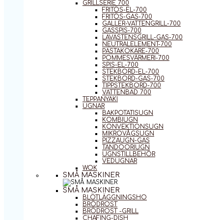
GRILLSERIE 700
FRITÖS-EL-700
FRITÖS-GAS-700
GALLER-VATTENGRILL-700
GASSPIS-700
LAVASTENSGRILL-GAS-700
NEUTRALELEMENT-700
PASTAKOKARE-700
POMMESVÄRMERI-700
SPIS-EL-700
STEKBORD-EL-700
STEKBORD-GAS-700
TIPPSTEKBORD-700
VATTENBAD 700
TEPPANYAKI
UGNAR
BAKPOTATISUGN
KOMBIUGN
KONVEKTIONSUGN
MIKROVÅGSUGN
PIZZAUGN-GAS
TANDOORIUGN
UGNSTILLBEHÖR
VEDUGNAR
WOK
SMÅ MASKINER
SMÅ MASKINER
BLÖTLÄGGNINGSHO
BRÖDROST
BRÖDROST -GRILL
CHAFING-DISH