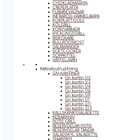
CHOKLADMASKIN
CREPEPLATTA
FLAMBEVAGNAR
INFRARÖD-VÄRMELAMPA
KOKPLATT-GOLV
KOLGRILL
KORVVÄRMERI
KYCKLINGSGRILL
RISKOKARE
RULLRÖDSROST
SALAMANDER
SOFTCOOKER
SOPPKITTEL
VÅFFELJÄRN
Kebabutrustning
GN-KANTINER
Gn kantin 1/2
Gn kantin 1/3
Gn kantin 1/4
Gn kantin 1/6
Gn kantin 1/9
Gn kantin 1/1
Gn kantin 2/1
Gn kantin 2/3
KALLSKÄNKSSALADETTE
KEBABKNIV
POTIS GRILL
RESERVDELAR POTIS
RESERVDELAR TANDIR
SALADSKYL-SALADETTE
SNABBKYL