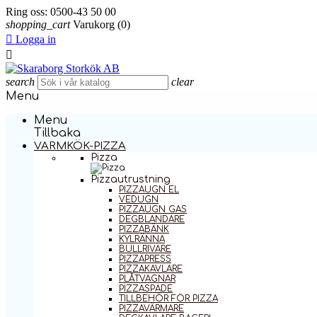
Ring oss:
0500-43 50 00
shopping_cart
Varukorg
(0)

Logga in

search
clear
Menu
Menu
Tillbaka
VARMKÖK-PIZZA
Pizza
Pizzautrustning
PIZZAUGN EL
VEDUGN
PIZZAUGN GAS
DEGBLANDARE
PIZZABÄNK
KYLRÄNNA
BULLRIVARE
PIZZAPRESS
PIZZAKAVLARE
PLÅTVAGNAR
PIZZASPADE
TILLBEHÖR FÖR PIZZA
PIZZAVÄRMARE