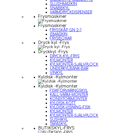
SLUSHMASKIN
SNABBKYL
VARMDRYCKDISPENSER
Frysmaskiner
Frysmaskiner
FRYSSKÅP GN 2-1
ISMASKIN
FRYSBOXAR
Dryck kyl -Frys
Dryckkyl -Frys
DRYCK-KYL-FRYS
KYLMONTER
KYLMONTER-SJÄLVPLOCK
UNDERKYLBÄNK-BAR
VINKYL
Kyldisk -Kylmonter
Kyldisk -Kylmonter
FISKFÖRVARINGSKYL
KALL-VARM-MONTER
KONDITORIMONTER
KYLDISK-KÖTT
KYLDISK-VISNING-FISK
KYLMONTER
KYLMONTER-SJÄLVPLOCK
SUSHIKYL
TAPASKYL
BUTIKSKYL-FRYS