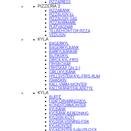
PIZZAPRESS
PIZZERIA 2
PIZZABÄNK
PIZZAUGN EL
PIZZAUGN GAS
PIZZAVÄRMARE
PLÅTVAGNAR
TILLBEHÖR FÖR PIZZA
VEDUGN
KYLA
BAGERIKYL
BAGERIKYLBÄNK
BARKYLBÄNKAR
BUTIKSKYL
DRYCK-KYL-FRYS
FRYSBOXAR
FRYSSKÅP GN 2-1
GRILLKYLBÄNK
HYLLSYSTEM-KYL-FRYS-RUM
ISMASKIN
KALL-VARM-MONTER
KALLSKÄNKSSALADETTE
KYLA
BUFFÉ
FISKFÖRVARINGSKYL
KONDITORIMONTER
KYLBÄNK
KYLBÄNK-BEREDNING
KYLDISK-KÖTT
KYLDISK-VISNING-FISK
KYLMONTER
KYLMONTER-SJÄLVPLOCK