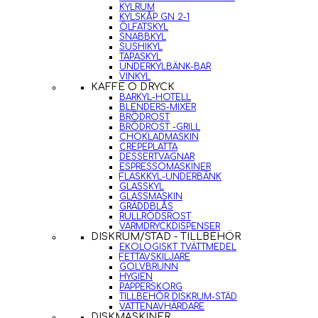
KYLRUM
KYLSKÅP GN 2-1
ÖLFATSKYL
SNABBKYL
SUSHIKYL
TAPASKYL
UNDERKYLBÄNK-BAR
VINKYL
KAFFE O DRYCK
BARKYL-HOTELL
BLENDERS-MIXER
BRÖDROST
BRÖDROST -GRILL
CHOKLADMASKIN
CREPEPLATTA
DESSERTVAGNAR
ESPRESSOMASKINER
FLASKKYL-UNDERBÄNK
GLASSKYL
GLASSMASKIN
GRÄDDBLÅS
RULLRÖDSROST
VARMDRYCKDISPENSER
DISKRUM/STÄD - TILLBEHÖR
EKOLOGISKT TVÄTTMEDEL
FETTAVSKILJARE
GOLVBRUNN
HYGIEN
PAPPERSKORG
TILLBEHÖR DISKRUM-STÄD
VATTENAVHÄRDARE
DISKMASKINER