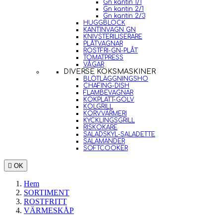
Gn kantin 1/1
Gn kantin 2/1
Gn kantin 2/3
HUGGBLOCK
KANTINVAGN GN
KNIVSTERILISERARE
PLÅTVAGNAR
ROSTFRI-GN-PLÅT
TOMATPRESS
VÅGAR
DIVERSE KÖKSMASKINER
BLÖTLÄGGNINGSHO
CHAFING-DISH
FLAMBEVAGNAR
KOKPLATT-GOLV
KOLGRILL
KORVVÄRMERI
KYCKLINGSGRILL
RISKOKARE
SALADSKYL-SALADETTE
SALAMANDER
SOFTCOOKER

OK
Hem
SORTIMENT
ROSTFRITT
VÄRMESKÅP