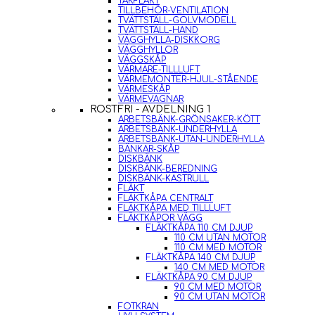
TAKFLÄKT
TILLBEHÖR-VENTILATION
TVÄTTSTÄLL-GOLVMODELL
TVÄTTSTÄLL-HAND
VÄGGHYLLA-DISKKORG
VÄGGHYLLOR
VÄGGSKÅP
VÄRMARE-TILLLUFT
VÄRMEMONTER-HJUL-STÅENDE
VÄRMESKÅP
VÄRMEVAGNAR
ROSTFRI - AVDELNING 1
ARBETSBÄNK-GRÖNSAKER-KÖTT
ARBETSBÄNK-UNDERHYLLA
ARBETSBÄNK-UTAN-UNDERHYLLA
BÄNKAR-SKÅP
DISKBÄNK
DISKBÄNK-BEREDNING
DISKBÄNK-KASTRULL
FLÄKT
FLÄKTKÅPA CENTRALT
FLÄKTKÅPA MED TILLLUFT
FLÄKTKÅPOR VÄGG
FLÄKTKÅPA 110 CM DJUP
110 CM UTAN MOTOR
110 CM MED MOTOR
FLÄKTKÅPA 140 CM DJUP
140 CM MED MOTOR
FLÄKTKÅPA 90 CM DJUP
90 CM MED MOTOR
90 CM UTAN MOTOR
FOTKRAN