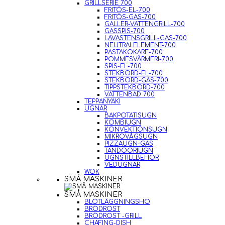
GRILLSERIE 700
FRITÖS-EL-700
FRITÖS-GAS-700
GALLER-VATTENGRILL-700
GASSPIS-700
LAVASTENSGRILL-GAS-700
NEUTRALELEMENT-700
PASTAKOKARE-700
POMMESVÄRMERI-700
SPIS-EL-700
STEKBORD-EL-700
STEKBORD-GAS-700
TIPPSTEKBORD-700
VATTENBAD 700
TEPPANYAKI
UGNAR
BAKPOTATISUGN
KOMBIUGN
KONVEKTIONSUGN
MIKROVÅGSUGN
PIZZAUGN-GAS
TANDOORIUGN
UGNSTILLBEHÖR
VEDUGNAR
WOK
SMÅ MASKINER
SMÅ MASKINER
BLÖTLÄGGNINGSHO
BRÖDROST
BRÖDROST -GRILL
CHAFING-DISH