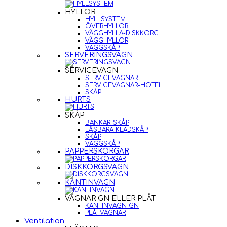
HYLLOR
HYLLSYSTEM
ÖVERHYLLOR
VÄGGHYLLA-DISKKORG
VÄGGHYLLOR
VÄGGSKÅP
SERVERINGSVAGN
SERVICEVAGN
SERVICEVAGNAR
SERVICEVAGNAR-HOTELL
SKÅP
HURTS
SKÅP
BÄNKAR-SKÅP
LÅSBARA KLÄDSKÅP
SKÅP
VÄGGSKÅP
PAPPERSKORGAR
DISKKORGSVAGN
KANTINVAGN
VAGNAR GN ELLER PLÅT
KANTINVAGN GN
PLÅTVAGNAR
Ventilation