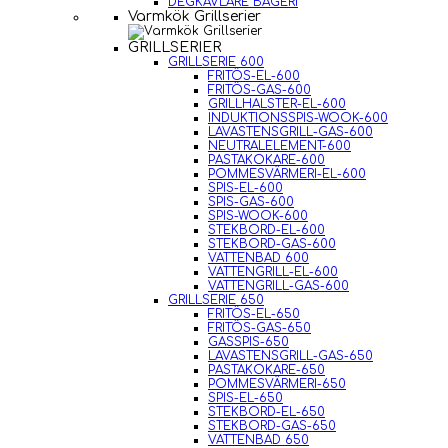
DEGKAVLARE BAGERI
Varmkök Grillserier
GRILLSERIER
GRILLSERIE 600
FRITÖS-EL-600
FRITÖS-GAS-600
GRILLHALSTER-EL-600
INDUKTIONSSPIS-WOOK-600
LAVASTENSGRILL-GAS-600
NEUTRALELEMENT-600
PASTAKOKARE-600
POMMESVÄRMERI-EL-600
SPIS-EL-600
SPIS-GAS-600
SPIS-WOOK-600
STEKBORD-EL-600
STEKBORD-GAS-600
VATTENBAD 600
VATTENGRILL-EL-600
VATTENGRILL-GAS-600
GRILLSERIE 650
FRITÖS-EL-650
FRITÖS-GAS-650
GASSPIS-650
LAVASTENSGRILL-GAS-650
PASTAKOKARE-650
POMMESVÄRMERI-650
SPIS-EL-650
STEKBORD-EL-650
STEKBORD-GAS-650
VATTENBAD 650