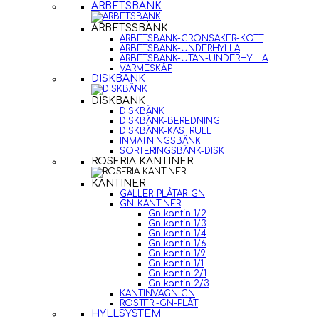
ARBETSBÄNK
ARBETSSBÄNK
ARBETSBÄNK-GRÖNSAKER-KÖTT
ARBETSBÄNK-UNDERHYLLA
ARBETSBÄNK-UTAN-UNDERHYLLA
VÄRMESKÅP
DISKBÄNK
DISKBÄNK
DISKBÄNK
DISKBÄNK-BEREDNING
DISKBÄNK-KASTRULL
INMATNINGSBÄNK
SORTERINGSBÄNK-DISK
ROSFRIA KANTINER
KANTINER
GALLER-PLÅTAR-GN
GN-KANTINER
Gn kantin 1/2
Gn kantin 1/3
Gn kantin 1/4
Gn kantin 1/6
Gn kantin 1/9
Gn kantin 1/1
Gn kantin 2/1
Gn kantin 2/3
KANTINVAGN GN
ROSTFRI-GN-PLÅT
HYLLSYSTEM