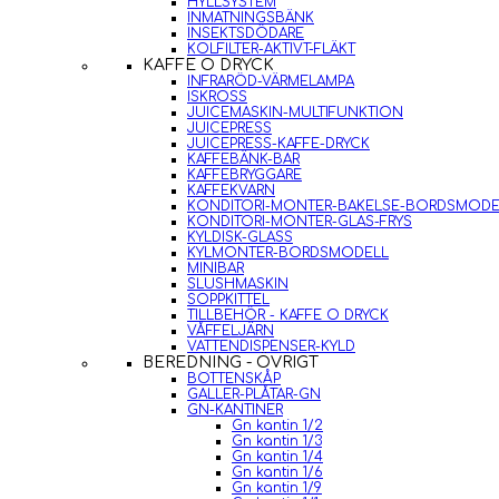
HYLLSYSTEM
INMATNINGSBÄNK
INSEKTSDÖDARE
KOLFILTER-AKTIVT-FLÄKT
KAFFE O DRYCK
INFRARÖD-VÄRMELAMPA
ISKROSS
JUICEMASKIN-MULTIFUNKTION
JUICEPRESS
JUICEPRESS-KAFFE-DRYCK
KAFFEBÄNK-BAR
KAFFEBRYGGARE
KAFFEKVARN
KONDITORI-MONTER-BAKELSE-BORDSMODE
KONDITORI-MONTER-GLAS-FRYS
KYLDISK-GLASS
KYLMONTER-BORDSMODELL
MINIBAR
SLUSHMASKIN
SOPPKITTEL
TILLBEHÖR - KAFFE O DRYCK
VÅFFELJÄRN
VATTENDISPENSER-KYLD
BEREDNING - ÖVRIGT
BOTTENSKÅP
GALLER-PLÅTAR-GN
GN-KANTINER
Gn kantin 1/2
Gn kantin 1/3
Gn kantin 1/4
Gn kantin 1/6
Gn kantin 1/9