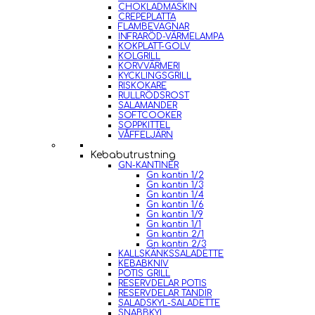
CHOKLADMASKIN
CREPEPLATTA
FLAMBEVAGNAR
INFRARÖD-VÄRMELAMPA
KOKPLATT-GOLV
KOLGRILL
KORVVÄRMERI
KYCKLINGSGRILL
RISKOKARE
RULLRÖDSROST
SALAMANDER
SOFTCOOKER
SOPPKITTEL
VÅFFELJÄRN
Kebabutrustning
GN-KANTINER
Gn kantin 1/2
Gn kantin 1/3
Gn kantin 1/4
Gn kantin 1/6
Gn kantin 1/9
Gn kantin 1/1
Gn kantin 2/1
Gn kantin 2/3
KALLSKÄNKSSALADETTE
KEBABKNIV
POTIS GRILL
RESERVDELAR POTIS
RESERVDELAR TANDIR
SALADSKYL-SALADETTE
SNABBKYL