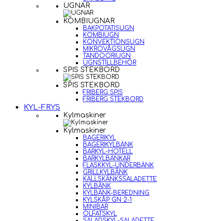
UGNAR
KOMBIUGNAR
BAKPOTATISUGN
KOMBIUGN
KONVEKTIONSUGN
MIKROVÅGSUGN
TANDOORIUGN
UGNSTILLBEHÖR
SPIS STEKBORD
SPIS STEKBORD
FRIBERG SPIS
FRIBERG STEKBORD
KYL-FRYS
Kylmaskiner
Kylmaskiner
BAGERIKYL
BAGERIKYLBÄNK
BARKYL-HOTELL
BARKYLBÄNKAR
FLASKKYL-UNDERBÄNK
GRILLKYLBÄNK
KALLSKÄNKSSALADETTE
KYLBÄNK
KYLBÄNK-BEREDNING
KYLSKÅP GN 2-1
MINIBAR
ÖLFATSKYL
SALADSKYL-SALADETTE