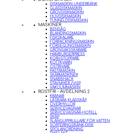
DISKMASKIN-UNDERBÄNK
GLASDISKMASKIN
GROVDISKMASKIN
HUVDISKMASKIN
TUNNELDISKMASKIN
MASKINER
BENSÅG
BLANDINGSMASKIN
FISKSKALARE
FÖRPACKNINGSMASKIN
FÖRSEGLINGSMASKIN
GRÖNSAKSSKÄRARE
HAMBURGERPRESS
KORVSTOPPARE
KÖTTKVARN
OSTRIVARE
PASTAMASKIN
SKÄRMASKINER
SNABBHACK
STAVMIXER /VISP
VAKUUMMASKIN
ROSTFRI - AVDELNING 2
KRANAR
LÅSBARA KLÄDSKÅP
ÖVERHYLLOR
SERVICEVAGNAR
SERVICEVAGNAR-HOTELL
SKÅP
SLANGUPPRULLARE FÖR VATTEN
SORTERINGSBÄNK-DISK
SPOLANORDNING