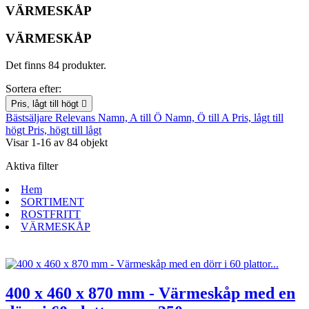
VÄRMESKÅP
VÄRMESKÅP
Det finns 84 produkter.
Sortera efter:
Pris, lågt till högt

Bästsäljare
Relevans
Namn, A till Ö
Namn, Ö till A
Pris, lågt till
högt
Pris, högt till lågt
Visar 1-16 av 84 objekt
Aktiva filter
Hem
SORTIMENT
ROSTFRITT
VÄRMESKÅP
400 x 460 x 870 mm - Värmeskåp med en