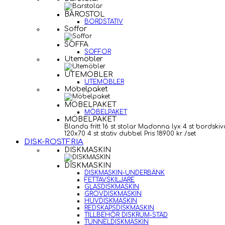
BAROSTOL
BORDSTATIV
Soffor
SOFFA
SOFFOR
Utemöbler
UTEMÖBLER
UTEMÖBLER
Möbelpaket
MÖBELPAKET
MÖBELPAKET
MÖBELPAKET
Blanda fritt 16 st stolar Madonna lyx 4 st bordskiv
120x70 4 st stativ dubbel Pris 18900 kr /set
DISK-ROSTFRIA
DISKMASKIN
DISKMASKIN
DISKMASKIN-UNDERBÄNK
FETTAVSKILJARE
GLASDISKMASKIN
GROVDISKMASKIN
HUVDISKMASKIN
REDSKAPSDISKMASKIN
TILLBEHÖR DISKRUM-STÄD
TUNNELDISKMASKIN