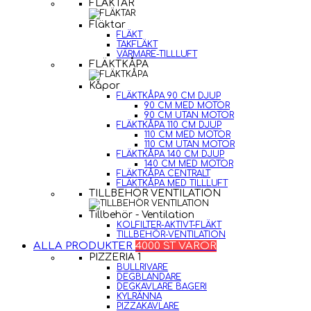
FLÄKTAR
Fläktar
FLÄKT
TAKFLÄKT
VÄRMARE-TILLLUFT
FLÄKTKÅPA
Kåpor
FLÄKTKÅPA 90 CM DJUP
90 CM MED MOTOR
90 CM UTAN MOTOR
FLÄKTKÅPA 110 CM DJUP
110 CM MED MOTOR
110 CM UTAN MOTOR
FLÄKTKÅPA 140 CM DJUP
140 CM MED MOTOR
FLÄKTKÅPA CENTRALT
FLÄKTKÅPA MED TILLLUFT
TILLBEHÖR VENTILATION
Tillbehör - Ventilation
KOLFILTER-AKTIVT-FLÄKT
TILLBEHÖR-VENTILATION
ALLA PRODUKTER
4000 ST VAROR
PIZZERIA 1
BULLRIVARE
DEGBLANDARE
DEGKAVLARE BAGERI
KYLRÄNNA
PIZZAKAVLARE