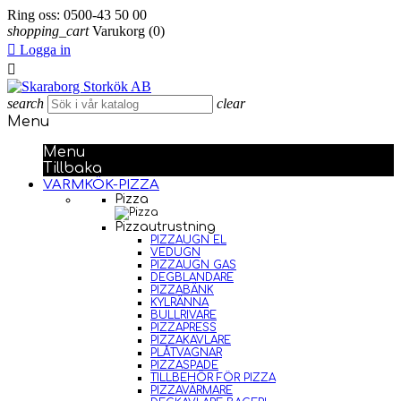
Ring oss:
0500-43 50 00
shopping_cart
Varukorg
(0)

Logga in

search
clear
Menu
Menu
Tillbaka
VARMKÖK-PIZZA
Pizza
Pizzautrustning
PIZZAUGN EL
VEDUGN
PIZZAUGN GAS
DEGBLANDARE
PIZZABÄNK
KYLRÄNNA
BULLRIVARE
PIZZAPRESS
PIZZAKAVLARE
PLÅTVAGNAR
PIZZASPADE
TILLBEHÖR FÖR PIZZA
PIZZAVÄRMARE