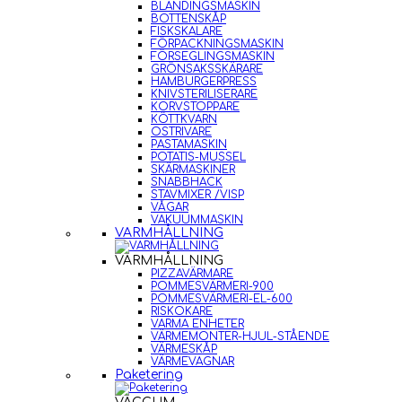
BLANDINGSMASKIN
BOTTENSKÅP
FISKSKALARE
FÖRPACKNINGSMASKIN
FÖRSEGLINGSMASKIN
GRÖNSAKSSKÄRARE
HAMBURGERPRESS
KNIVSTERILISERARE
KORVSTOPPARE
KÖTTKVARN
OSTRIVARE
PASTAMASKIN
POTATIS-MUSSEL
SKÄRMASKINER
SNABBHACK
STAVMIXER /VISP
VÅGAR
VAKUUMMASKIN
VARMHÅLLNING
VARMHÅLLNING
PIZZAVÄRMARE
POMMESVÄRMERI-900
POMMESVÄRMERI-EL-600
RISKOKARE
VARMA ENHETER
VÄRMEMONTER-HJUL-STÅENDE
VÄRMESKÅP
VÄRMEVAGNAR
Paketering