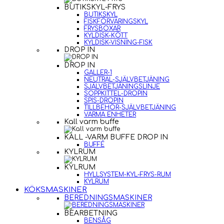
BUTIKSKYL-FRYS
BUTIKSKYL
FISKFÖRVARINGSKYL
FRYSBOXAR
KYLDISK-KÖTT
KYLDISK-VISNING-FISK
DROP IN
DROP IN
GALLER-1
NEUTRAL-SJÄLVBETJÄNING
SJÄLVBETJÄNINGSLINJE
SOPPKITTEL-DROPIN
SPIS-DROPIN
TILLBEHÖR-SJÄLVBETJÄNING
VARMA ENHETER
Kall varm buffe
KALL -VARM BUFFE DROP IN
BUFFÉ
KYLRUM
KYLRUM
HYLLSYSTEM-KYL-FRYS-RUM
KYLRUM
KÖKSMASKINER
BEREDNINGSMASKINER
BEARBETNING
BENSÅG