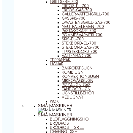
GRILLSERIE 700
FRITÖS-EL-700
FRITÖS-GAS-700
GALLER-VATTENGRILL-700
GASSPIS-700
LAVASTENSGRILL-GAS-700
NEUTRALELEMENT-700
PASTAKOKARE-700
POMMESVÄRMERI-700
SPIS-EL-700
STEKBORD-EL-700
STEKBORD-GAS-700
TIPPSTEKBORD-700
VATTENBAD 700
TEPPANYAKI
UGNAR
BAKPOTATISUGN
KOMBIUGN
KONVEKTIONSUGN
MIKROVÅGSUGN
PIZZAUGN-GAS
TANDOORIUGN
UGNSTILLBEHÖR
VEDUGNAR
WOK
SMÅ MASKINER
SMÅ MASKINER
BLÖTLÄGGNINGSHO
BRÖDROST
BRÖDROST -GRILL
CHAFING-DISH