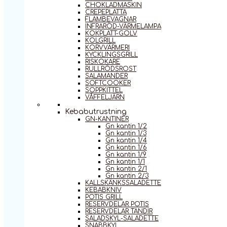
CHOKLADMASKIN
CREPEPLATTA
FLAMBEVAGNAR
INFRARÖD-VÄRMELAMPA
KOKPLATT-GOLV
KOLGRILL
KORVVÄRMERI
KYCKLINGSGRILL
RISKOKARE
RULLRÖDSROST
SALAMANDER
SOFTCOOKER
SOPPKITTEL
VÅFFELJÄRN
Kebabutrustning
GN-KANTINER
Gn kantin 1/2
Gn kantin 1/3
Gn kantin 1/4
Gn kantin 1/6
Gn kantin 1/9
Gn kantin 1/1
Gn kantin 2/1
Gn kantin 2/3
KALLSKÄNKSSALADETTE
KEBABKNIV
POTIS GRILL
RESERVDELAR POTIS
RESERVDELAR TANDIR
SALADSKYL-SALADETTE
SNABBKYL