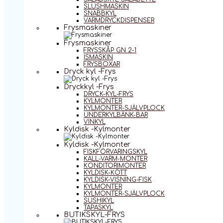
SLUSHMASKIN
SNABBKYL
VARMDRYCKDISPENSER
Frysmaskiner
Frysmaskiner
FRYSSKÅP GN 2-1
ISMASKIN
FRYSBOXAR
Dryck kyl -Frys
Dryckkyl -Frys
DRYCK-KYL-FRYS
KYLMONTER
KYLMONTER-SJÄLVPLOCK
UNDERKYLBÄNK-BAR
VINKYL
Kyldisk -Kylmonter
Kyldisk -Kylmonter
FISKFÖRVARINGSKYL
KALL-VARM-MONTER
KONDITORIMONTER
KYLDISK-KÖTT
KYLDISK-VISNING-FISK
KYLMONTER
KYLMONTER-SJÄLVPLOCK
SUSHIKYL
TAPASKYL
BUTIKSKYL-FRYS