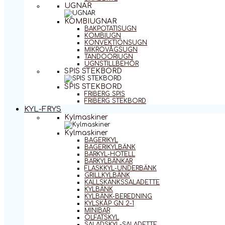
UGNAR
KOMBIUGNAR
BAKPOTATISUGN
KOMBIUGN
KONVEKTIONSUGN
MIKROVÅGSUGN
TANDOORIUGN
UGNSTILLBEHÖR
SPIS STEKBORD
SPIS STEKBORD
FRIBERG SPIS
FRIBERG STEKBORD
KYL-FRYS
Kylmaskiner
Kylmaskiner
BAGERIKYL
BAGERIKYLBÄNK
BARKYL-HOTELL
BARKYLBÄNKAR
FLASKKYL-UNDERBÄNK
GRILLKYLBÄNK
KALLSKÄNKSSALADETTE
KYLBÄNK
KYLBÄNK-BEREDNING
KYLSKÅP GN 2-1
MINIBAR
ÖLFATSKYL
SALADSKYL-SALADETTE