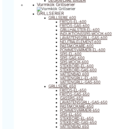
DEGKAVLARE BAGERI
Varmkök Grillserier
GRILLSERIER
GRILLSERIE 600
FRITÖS-EL-600
FRITÖS-GAS-600
GRILLHALSTER-EL-600
INDUKTIONSSPIS-WOOK-600
LAVASTENSGRILL-GAS-600
NEUTRALELEMENT-600
PASTAKOKARE-600
POMMESVÄRMERI-EL-600
SPIS-EL-600
SPIS-GAS-600
SPIS-WOOK-600
STEKBORD-EL-600
STEKBORD-GAS-600
VATTENBAD 600
VATTENGRILL-EL-600
VATTENGRILL-GAS-600
GRILLSERIE 650
FRITÖS-EL-650
FRITÖS-GAS-650
GASSPIS-650
LAVASTENSGRILL-GAS-650
PASTAKOKARE-650
POMMESVÄRMERI-650
SPIS-EL-650
STEKBORD-EL-650
STEKBORD-GAS-650
VATTENBAD 650