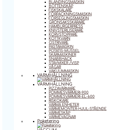
BLANDINGSMASKIN
BOTTENSKÅP
FISKSKALARE
FÖRPACKNINGSMASKIN
FÖRSEGLINGSMASKIN
GRÖNSAKSSKÄRARE
HAMBURGERPRESS
KNIVSTERILISERARE
KORVSTOPPARE
KÖTTKVARN
OSTRIVARE
PASTAMASKIN
POTATIS-MUSSEL
SKÄRMASKINER
SNABBHACK
STAVMIXER /VISP
VÅGAR
VAKUUMMASKIN
VARMHÅLLNING
VARMHÅLLNING
PIZZAVÄRMARE
POMMESVÄRMERI-900
POMMESVÄRMERI-EL-600
RISKOKARE
VARMA ENHETER
VÄRMEMONTER-HJUL-STÅENDE
VÄRMESKÅP
VÄRMEVAGNAR
Paketering