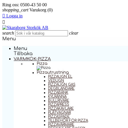
Ring oss:
0500-43 50 00
shopping_cart
Varukorg
(0)

Logga in

search
clear
Menu
Menu
Tillbaka
VARMKÖK-PIZZA
Pizza
Pizzautrustning
PIZZAUGN EL
VEDUGN
PIZZAUGN GAS
DEGBLANDARE
PIZZABÄNK
KYLRÄNNA
BULLRIVARE
PIZZAPRESS
PIZZAKAVLARE
PLÅTVAGNAR
PIZZASPADE
TILLBEHÖR FÖR PIZZA
PIZZAVÄRMARE