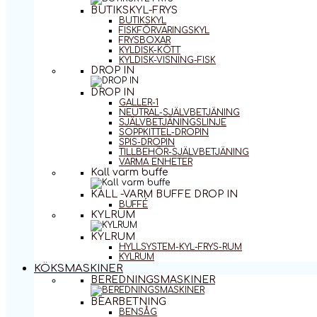
BUTIKSKYL-FRYS
BUTIKSKYL
FISKFÖRVARINGSKYL
FRYSBOXAR
KYLDISK-KÖTT
KYLDISK-VISNING-FISK
DROP IN
DROP IN
GALLER-1
NEUTRAL-SJÄLVBETJÄNING
SJÄLVBETJÄNINGSLINJE
SOPPKITTEL-DROPIN
SPIS-DROPIN
TILLBEHÖR-SJÄLVBETJÄNING
VARMA ENHETER
Kall varm buffe
KALL -VARM BUFFE DROP IN
BUFFÉ
KYLRUM
KYLRUM
HYLLSYSTEM-KYL-FRYS-RUM
KYLRUM
KÖKSMASKINER
BEREDNINGSMASKINER
BEARBETNING
BENSÅG