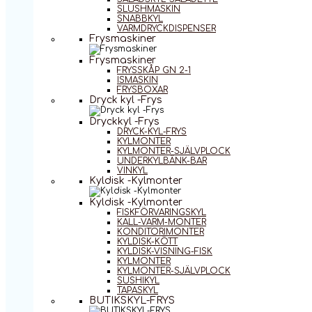
SLUSHMASKIN
SNABBKYL
VARMDRYCKDISPENSER
Frysmaskiner
Frysmaskiner
FRYSSKÅP GN 2-1
ISMASKIN
FRYSBOXAR
Dryck kyl -Frys
Dryckkyl -Frys
DRYCK-KYL-FRYS
KYLMONTER
KYLMONTER-SJÄLVPLOCK
UNDERKYLBÄNK-BAR
VINKYL
Kyldisk -Kylmonter
Kyldisk -Kylmonter
FISKFÖRVARINGSKYL
KALL-VARM-MONTER
KONDITORIMONTER
KYLDISK-KÖTT
KYLDISK-VISNING-FISK
KYLMONTER
KYLMONTER-SJÄLVPLOCK
SUSHIKYL
TAPASKYL
BUTIKSKYL-FRYS