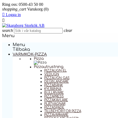
Ring oss:
0500-43 50 00
shopping_cart
Varukorg
(0)

Logga in

search
clear
Menu
Menu
Tillbaka
VARMKÖK-PIZZA
Pizza
Pizzautrustning
PIZZAUGN EL
VEDUGN
PIZZAUGN GAS
DEGBLANDARE
PIZZABÄNK
KYLRÄNNA
BULLRIVARE
PIZZAPRESS
PIZZAKAVLARE
PLÅTVAGNAR
PIZZASPADE
TILLBEHÖR FÖR PIZZA
PIZZAVÄRMARE