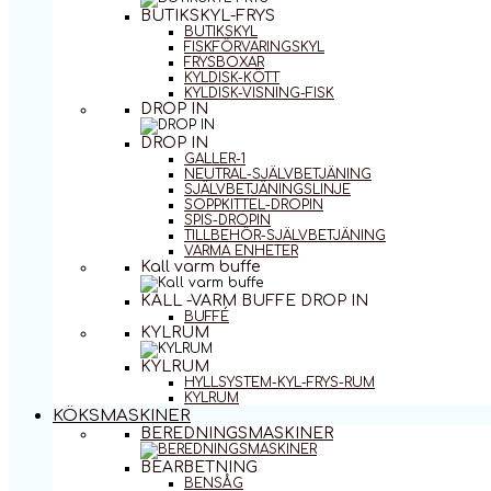
BUTIKSKYL-FRYS
BUTIKSKYL
FISKFÖRVARINGSKYL
FRYSBOXAR
KYLDISK-KÖTT
KYLDISK-VISNING-FISK
DROP IN
DROP IN
GALLER-1
NEUTRAL-SJÄLVBETJÄNING
SJÄLVBETJÄNINGSLINJE
SOPPKITTEL-DROPIN
SPIS-DROPIN
TILLBEHÖR-SJÄLVBETJÄNING
VARMA ENHETER
Kall varm buffe
KALL -VARM BUFFE DROP IN
BUFFÉ
KYLRUM
KYLRUM
HYLLSYSTEM-KYL-FRYS-RUM
KYLRUM
KÖKSMASKINER
BEREDNINGSMASKINER
BEARBETNING
BENSÅG