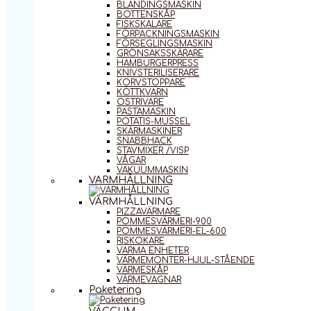
BLANDINGSMASKIN
BOTTENSKÅP
FISKSKALARE
FÖRPACKNINGSMASKIN
FÖRSEGLINGSMASKIN
GRÖNSAKSSKÄRARE
HAMBURGERPRESS
KNIVSTERILISERARE
KORVSTOPPARE
KÖTTKVARN
OSTRIVARE
PASTAMASKIN
POTATIS-MUSSEL
SKÄRMASKINER
SNABBHACK
STAVMIXER /VISP
VÅGAR
VAKUUMMASKIN
VARMHÅLLNING
VARMHÅLLNING
PIZZAVÄRMARE
POMMESVÄRMERI-900
POMMESVÄRMERI-EL-600
RISKOKARE
VARMA ENHETER
VÄRMEMONTER-HJUL-STÅENDE
VÄRMESKÅP
VÄRMEVAGNAR
Paketering