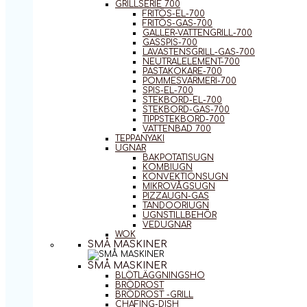
GRILLSERIE 700
FRITÖS-EL-700
FRITÖS-GAS-700
GALLER-VATTENGRILL-700
GASSPIS-700
LAVASTENSGRILL-GAS-700
NEUTRALELEMENT-700
PASTAKOKARE-700
POMMESVÄRMERI-700
SPIS-EL-700
STEKBORD-EL-700
STEKBORD-GAS-700
TIPPSTEKBORD-700
VATTENBAD 700
TEPPANYAKI
UGNAR
BAKPOTATISUGN
KOMBIUGN
KONVEKTIONSUGN
MIKROVÅGSUGN
PIZZAUGN-GAS
TANDOORIUGN
UGNSTILLBEHÖR
VEDUGNAR
WOK
SMÅ MASKINER
SMÅ MASKINER
BLÖTLÄGGNINGSHO
BRÖDROST
BRÖDROST -GRILL
CHAFING-DISH