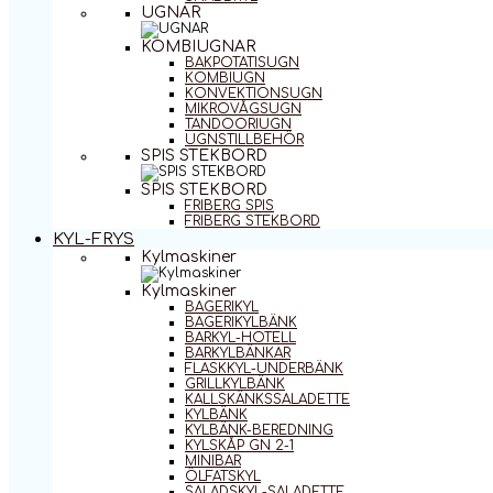
UGNAR
KOMBIUGNAR
BAKPOTATISUGN
KOMBIUGN
KONVEKTIONSUGN
MIKROVÅGSUGN
TANDOORIUGN
UGNSTILLBEHÖR
SPIS STEKBORD
SPIS STEKBORD
FRIBERG SPIS
FRIBERG STEKBORD
KYL-FRYS
Kylmaskiner
Kylmaskiner
BAGERIKYL
BAGERIKYLBÄNK
BARKYL-HOTELL
BARKYLBÄNKAR
FLASKKYL-UNDERBÄNK
GRILLKYLBÄNK
KALLSKÄNKSSALADETTE
KYLBÄNK
KYLBÄNK-BEREDNING
KYLSKÅP GN 2-1
MINIBAR
ÖLFATSKYL
SALADSKYL-SALADETTE