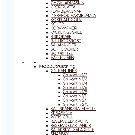
CHOKLADMASKIN
CREPEPLATTA
FLAMBEVAGNAR
INFRARÖD-VÄRMELAMPA
KOKPLATT-GOLV
KOLGRILL
KORVVÄRMERI
KYCKLINGSGRILL
RISKOKARE
RULLRÖDSROST
SALAMANDER
SOFTCOOKER
SOPPKITTEL
VÅFFELJÄRN
Kebabutrustning
GN-KANTINER
Gn kantin 1/2
Gn kantin 1/3
Gn kantin 1/4
Gn kantin 1/6
Gn kantin 1/9
Gn kantin 1/1
Gn kantin 2/1
Gn kantin 2/3
KALLSKÄNKSSALADETTE
KEBABKNIV
POTIS GRILL
RESERVDELAR POTIS
RESERVDELAR TANDIR
SALADSKYL-SALADETTE
SNABBKYL