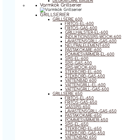
DEGKAVLARE BAGERI
Varmkök Grillserier
GRILLSERIER
GRILLSERIE 600
FRITÖS-EL-600
FRITÖS-GAS-600
GRILLHALSTER-EL-600
INDUKTIONSSPIS-WOOK-600
LAVASTENSGRILL-GAS-600
NEUTRALELEMENT-600
PASTAKOKARE-600
POMMESVÄRMERI-EL-600
SPIS-EL-600
SPIS-GAS-600
SPIS-WOOK-600
STEKBORD-EL-600
STEKBORD-GAS-600
VATTENBAD 600
VATTENGRILL-EL-600
VATTENGRILL-GAS-600
GRILLSERIE 650
FRITÖS-EL-650
FRITÖS-GAS-650
GASSPIS-650
LAVASTENSGRILL-GAS-650
PASTAKOKARE-650
POMMESVÄRMERI-650
SPIS-EL-650
STEKBORD-EL-650
STEKBORD-GAS-650
VATTENBAD 650