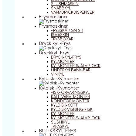
SLUSHMASKIN
SNABBKYL
VARMDRYCKDISPENSER
Frysmaskiner
Frysmaskiner
FRYSSKÅP GN 2-1
ISMASKIN
FRYSBOXAR
Dryck kyl -Frys
Dryckkyl -Frys
DRYCK-KYL-FRYS
KYLMONTER
KYLMONTER-SJÄLVPLOCK
UNDERKYLBÄNK-BAR
VINKYL
Kyldisk -Kylmonter
Kyldisk -Kylmonter
FISKFÖRVARINGSKYL
KALL-VARM-MONTER
KONDITORIMONTER
KYLDISK-KÖTT
KYLDISK-VISNING-FISK
KYLMONTER
KYLMONTER-SJÄLVPLOCK
SUSHIKYL
TAPASKYL
BUTIKSKYL-FRYS