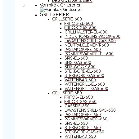
DEGKAVLARE BAGERI
Varmkök Grillserier
GRILLSERIER
GRILLSERIE 600
FRITÖS-EL-600
FRITÖS-GAS-600
GRILLHALSTER-EL-600
INDUKTIONSSPIS-WOOK-600
LAVASTENSGRILL-GAS-600
NEUTRALELEMENT-600
PASTAKOKARE-600
POMMESVÄRMERI-EL-600
SPIS-EL-600
SPIS-GAS-600
SPIS-WOOK-600
STEKBORD-EL-600
STEKBORD-GAS-600
VATTENBAD 600
VATTENGRILL-EL-600
VATTENGRILL-GAS-600
GRILLSERIE 650
FRITÖS-EL-650
FRITÖS-GAS-650
GASSPIS-650
LAVASTENSGRILL-GAS-650
PASTAKOKARE-650
POMMESVÄRMERI-650
SPIS-EL-650
STEKBORD-EL-650
STEKBORD-GAS-650
VATTENBAD 650