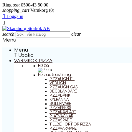
Ring oss:
0500-43 50 00
shopping_cart
Varukorg
(0)

Logga in

search
clear
Menu
Menu
Tillbaka
VARMKÖK-PIZZA
Pizza
Pizzautrustning
PIZZAUGN EL
VEDUGN
PIZZAUGN GAS
DEGBLANDARE
PIZZABÄNK
KYLRÄNNA
BULLRIVARE
PIZZAPRESS
PIZZAKAVLARE
PLÅTVAGNAR
PIZZASPADE
TILLBEHÖR FÖR PIZZA
PIZZAVÄRMARE