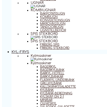
UGNAR
KOMBIUGNAR
BAKPOTATISUGN
KOMBIUGN
KONVEKTIONSUGN
MIKROVÅGSUGN
TANDOORIUGN
UGNSTILLBEHÖR
SPIS STEKBORD
SPIS STEKBORD
FRIBERG SPIS
FRIBERG STEKBORD
KYL-FRYS
Kylmaskiner
Kylmaskiner
BAGERIKYL
BAGERIKYLBÄNK
BARKYL-HOTELL
BARKYLBÄNKAR
FLASKKYL-UNDERBÄNK
GRILLKYLBÄNK
KALLSKÄNKSSALADETTE
KYLBÄNK
KYLBÄNK-BEREDNING
KYLSKÅP GN 2-1
MINIBAR
ÖLFATSKYL
SALADSKYL-SALADETTE