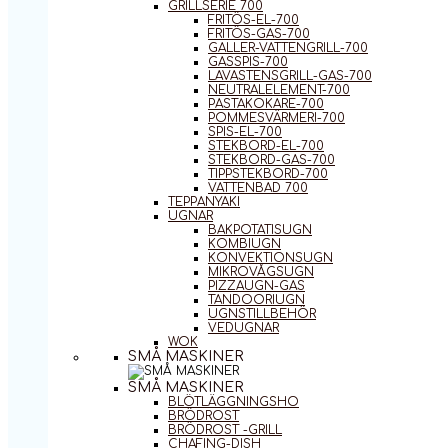
GRILLSERIE 700
FRITÖS-EL-700
FRITÖS-GAS-700
GALLER-VATTENGRILL-700
GASSPIS-700
LAVASTENSGRILL-GAS-700
NEUTRALELEMENT-700
PASTAKOKARE-700
POMMESVÄRMERI-700
SPIS-EL-700
STEKBORD-EL-700
STEKBORD-GAS-700
TIPPSTEKBORD-700
VATTENBAD 700
TEPPANYAKI
UGNAR
BAKPOTATISUGN
KOMBIUGN
KONVEKTIONSUGN
MIKROVÅGSUGN
PIZZAUGN-GAS
TANDOORIUGN
UGNSTILLBEHÖR
VEDUGNAR
WOK
SMÅ MASKINER
SMÅ MASKINER
BLÖTLÄGGNINGSHO
BRÖDROST
BRÖDROST -GRILL
CHAFING-DISH