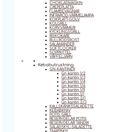
CHOKLADMASKIN
CREPEPLATTA
FLAMBEVAGNAR
INFRARÖD-VÄRMELAMPA
KOKPLATT-GOLV
KOLGRILL
KORVVÄRMERI
KYCKLINGSGRILL
RISKOKARE
RULLRÖDSROST
SALAMANDER
SOFTCOOKER
SOPPKITTEL
VÅFFELJÄRN
Kebabutrustning
GN-KANTINER
Gn kantin 1/2
Gn kantin 1/3
Gn kantin 1/4
Gn kantin 1/6
Gn kantin 1/9
Gn kantin 1/1
Gn kantin 2/1
Gn kantin 2/3
KALLSKÄNKSSALADETTE
KEBABKNIV
POTIS GRILL
RESERVDELAR POTIS
RESERVDELAR TANDIR
SALADSKYL-SALADETTE
SNABBKYL