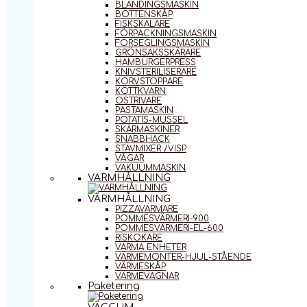
BLANDINGSMASKIN
BOTTENSKÅP
FISKSKALARE
FÖRPACKNINGSMASKIN
FÖRSEGLINGSMASKIN
GRÖNSAKSSKÄRARE
HAMBURGERPRESS
KNIVSTERILISERARE
KORVSTOPPARE
KÖTTKVARN
OSTRIVARE
PASTAMASKIN
POTATIS-MUSSEL
SKÄRMASKINER
SNABBHACK
STAVMIXER /VISP
VÅGAR
VAKUUMMASKIN
VARMHÅLLNING
VARMHÅLLNING
PIZZAVÄRMARE
POMMESVÄRMERI-900
POMMESVÄRMERI-EL-600
RISKOKARE
VARMA ENHETER
VÄRMEMONTER-HJUL-STÅENDE
VÄRMESKÅP
VÄRMEVAGNAR
Paketering