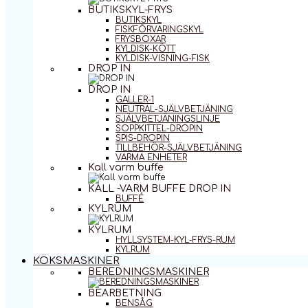
BUTIKSKYL-FRYS
BUTIKSKYL
FISKFÖRVARINGSKYL
FRYSBOXAR
KYLDISK-KÖTT
KYLDISK-VISNING-FISK
DROP IN
DROP IN
GALLER-1
NEUTRAL-SJÄLVBETJÄNING
SJÄLVBETJÄNINGSLINJE
SOPPKITTEL-DROPIN
SPIS-DROPIN
TILLBEHÖR-SJÄLVBETJÄNING
VARMA ENHETER
Kall varm buffe
KALL -VARM BUFFE DROP IN
BUFFÉ
KYLRUM
KYLRUM
HYLLSYSTEM-KYL-FRYS-RUM
KYLRUM
KÖKSMASKINER
BEREDNINGSMASKINER
BEARBETNING
BENSÅG