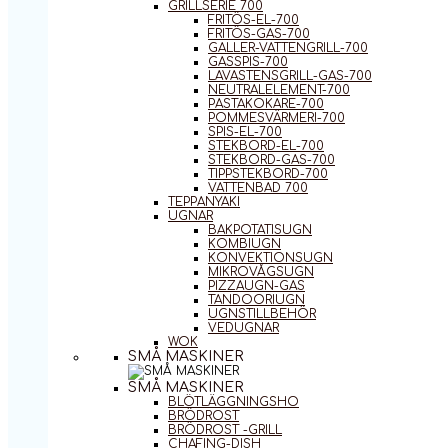
GRILLSERIE 700
FRITÖS-EL-700
FRITÖS-GAS-700
GALLER-VATTENGRILL-700
GASSPIS-700
LAVASTENSGRILL-GAS-700
NEUTRALELEMENT-700
PASTAKOKARE-700
POMMESVÄRMERI-700
SPIS-EL-700
STEKBORD-EL-700
STEKBORD-GAS-700
TIPPSTEKBORD-700
VATTENBAD 700
TEPPANYAKI
UGNAR
BAKPOTATISUGN
KOMBIUGN
KONVEKTIONSUGN
MIKROVÅGSUGN
PIZZAUGN-GAS
TANDOORIUGN
UGNSTILLBEHÖR
VEDUGNAR
WOK
SMÅ MASKINER
SMÅ MASKINER
BLÖTLÄGGNINGSHO
BRÖDROST
BRÖDROST -GRILL
CHAFING-DISH