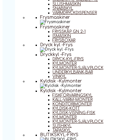
SLUSHMASKIN
SNABBKYL
VARMDRYCKDISPENSER
Frysmaskiner
Frysmaskiner
FRYSSKÅP GN 2-1
ISMASKIN
FRYSBOXAR
Dryck kyl -Frys
Dryckkyl -Frys
DRYCK-KYL-FRYS
KYLMONTER
KYLMONTER-SJÄLVPLOCK
UNDERKYLBÄNK-BAR
VINKYL
Kyldisk -Kylmonter
Kyldisk -Kylmonter
FISKFÖRVARINGSKYL
KALL-VARM-MONTER
KONDITORIMONTER
KYLDISK-KÖTT
KYLDISK-VISNING-FISK
KYLMONTER
KYLMONTER-SJÄLVPLOCK
SUSHIKYL
TAPASKYL
BUTIKSKYL-FRYS