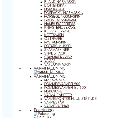
BLANDINGSMASKIN
BOTTENSKÅP
FISKSKALARE
FÖRPACKNINGSMASKIN
FÖRSEGLINGSMASKIN
GRÖNSAKSSKÄRARE
HAMBURGERPRESS
KNIVSTERILISERARE
KORVSTOPPARE
KÖTTKVARN
OSTRIVARE
PASTAMASKIN
POTATIS-MUSSEL
SKÄRMASKINER
SNABBHACK
STAVMIXER /VISP
VÅGAR
VAKUUMMASKIN
VARMHÅLLNING
VARMHÅLLNING
PIZZAVÄRMARE
POMMESVÄRMERI-900
POMMESVÄRMERI-EL-600
RISKOKARE
VARMA ENHETER
VÄRMEMONTER-HJUL-STÅENDE
VÄRMESKÅP
VÄRMEVAGNAR
Paketering