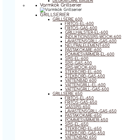
DEGKAVLARE BAGERI
Varmkök Grillserier
GRILLSERIER
GRILLSERIE 600
FRITÖS-EL-600
FRITÖS-GAS-600
GRILLHALSTER-EL-600
INDUKTIONSSPIS-WOOK-600
LAVASTENSGRILL-GAS-600
NEUTRALELEMENT-600
PASTAKOKARE-600
POMMESVÄRMERI-EL-600
SPIS-EL-600
SPIS-GAS-600
SPIS-WOOK-600
STEKBORD-EL-600
STEKBORD-GAS-600
VATTENBAD 600
VATTENGRILL-EL-600
VATTENGRILL-GAS-600
GRILLSERIE 650
FRITÖS-EL-650
FRITÖS-GAS-650
GASSPIS-650
LAVASTENSGRILL-GAS-650
PASTAKOKARE-650
POMMESVÄRMERI-650
SPIS-EL-650
STEKBORD-EL-650
STEKBORD-GAS-650
VATTENBAD 650