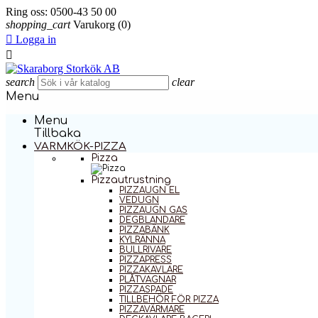
Ring oss:
0500-43 50 00
shopping_cart
Varukorg
(0)

Logga in

search
clear
Menu
Menu
Tillbaka
VARMKÖK-PIZZA
Pizza
Pizzautrustning
PIZZAUGN EL
VEDUGN
PIZZAUGN GAS
DEGBLANDARE
PIZZABÄNK
KYLRÄNNA
BULLRIVARE
PIZZAPRESS
PIZZAKAVLARE
PLÅTVAGNAR
PIZZASPADE
TILLBEHÖR FÖR PIZZA
PIZZAVÄRMARE