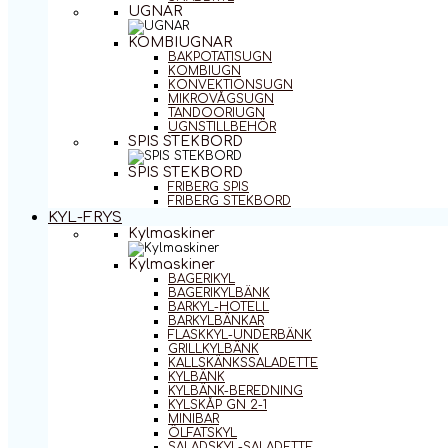
UGNAR
KOMBIUGNAR
BAKPOTATISUGN
KOMBIUGN
KONVEKTIONSUGN
MIKROVÅGSUGN
TANDOORIUGN
UGNSTILLBEHÖR
SPIS STEKBORD
SPIS STEKBORD
FRIBERG SPIS
FRIBERG STEKBORD
KYL-FRYS
Kylmaskiner
Kylmaskiner
BAGERIKYL
BAGERIKYLBÄNK
BARKYL-HOTELL
BARKYLBÄNKAR
FLASKKYL-UNDERBÄNK
GRILLKYLBÄNK
KALLSKÄNKSSALADETTE
KYLBÄNK
KYLBÄNK-BEREDNING
KYLSKÅP GN 2-1
MINIBAR
ÖLFATSKYL
SALADSKYL-SALADETTE