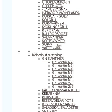
CHOKLADMASKIN
CREPEPLATTA
FLAMBEVAGNAR
INFRARÖD-VÄRMELAMPA
KOKPLATT-GOLV
KOLGRILL
KORVVÄRMERI
KYCKLINGSGRILL
RISKOKARE
RULLRÖDSROST
SALAMANDER
SOFTCOOKER
SOPPKITTEL
VÅFFELJÄRN
Kebabutrustning
GN-KANTINER
Gn kantin 1/2
Gn kantin 1/3
Gn kantin 1/4
Gn kantin 1/6
Gn kantin 1/9
Gn kantin 1/1
Gn kantin 2/1
Gn kantin 2/3
KALLSKÄNKSSALADETTE
KEBABKNIV
POTIS GRILL
RESERVDELAR POTIS
RESERVDELAR TANDIR
SALADSKYL-SALADETTE
SNABBKYL