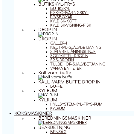
BUTIKSKYL-FRYS
BUTIKSKYL
FISKFÖRVARINGSKYL
FRYSBOXAR
KYLDISK-KÖTT
KYLDISK-VISNING-FISK
DROP IN
DROP IN
GALLER-1
NEUTRAL-SJÄLVBETJÄNING
SJÄLVBETJÄNINGSLINJE
SOPPKITTEL-DROPIN
SPIS-DROPIN
TILLBEHÖR-SJÄLVBETJÄNING
VARMA ENHETER
Kall varm buffe
KALL -VARM BUFFE DROP IN
BUFFÉ
KYLRUM
KYLRUM
HYLLSYSTEM-KYL-FRYS-RUM
KYLRUM
KÖKSMASKINER
BEREDNINGSMASKINER
BEARBETNING
BENSÅG