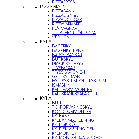
PIZZAPRESS
PIZZERIA 2
PIZZABÄNK
PIZZAUGN EL
PIZZAUGN GAS
PIZZAVÄRMARE
PLÅTVAGNAR
TILLBEHÖR FÖR PIZZA
VEDUGN
KYLA
BAGERIKYL
BAGERIKYLBÄNK
BARKYLBÄNKAR
BUTIKSKYL
DRYCK-KYL-FRYS
FRYSBOXAR
FRYSSKÅP GN 2-1
GRILLKYLBÄNK
HYLLSYSTEM-KYL-FRYS-RUM
ISMASKIN
KALL-VARM-MONTER
KALLSKÄNKSSALADETTE
KYLA
BUFFÉ
FISKFÖRVARINGSKYL
KONDITORIMONTER
KYLBÄNK
KYLBÄNK-BEREDNING
KYLDISK-KÖTT
KYLDISK-VISNING-FISK
KYLMONTER
KYLMONTER-SJÄLVPLOCK