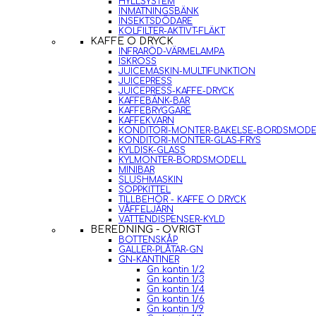
HYLLSYSTEM
INMATNINGSBÄNK
INSEKTSDÖDARE
KOLFILTER-AKTIVT-FLÄKT
KAFFE O DRYCK
INFRARÖD-VÄRMELAMPA
ISKROSS
JUICEMASKIN-MULTIFUNKTION
JUICEPRESS
JUICEPRESS-KAFFE-DRYCK
KAFFEBÄNK-BAR
KAFFEBRYGGARE
KAFFEKVARN
KONDITORI-MONTER-BAKELSE-BORDSMODE
KONDITORI-MONTER-GLAS-FRYS
KYLDISK-GLASS
KYLMONTER-BORDSMODELL
MINIBAR
SLUSHMASKIN
SOPPKITTEL
TILLBEHÖR - KAFFE O DRYCK
VÅFFELJÄRN
VATTENDISPENSER-KYLD
BEREDNING - ÖVRIGT
BOTTENSKÅP
GALLER-PLÅTAR-GN
GN-KANTINER
Gn kantin 1/2
Gn kantin 1/3
Gn kantin 1/4
Gn kantin 1/6
Gn kantin 1/9