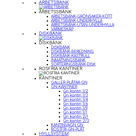
ARBETSBÄNK
ARBETSSBÄNK
ARBETSBÄNK-GRÖNSAKER-KÖTT
ARBETSBÄNK-UNDERHYLLA
ARBETSBÄNK-UTAN-UNDERHYLLA
VÄRMESKÅP
DISKBÄNK
DISKBÄNK
DISKBÄNK
DISKBÄNK-BEREDNING
DISKBÄNK-KASTRULL
INMATNINGSBÄNK
SORTERINGSBÄNK-DISK
ROSFRIA KANTINER
KANTINER
GALLER-PLÅTAR-GN
GN-KANTINER
Gn kantin 1/2
Gn kantin 1/3
Gn kantin 1/4
Gn kantin 1/6
Gn kantin 1/9
Gn kantin 1/1
Gn kantin 2/1
Gn kantin 2/3
KANTINVAGN GN
ROSTFRI-GN-PLÅT
HYLLSYSTEM