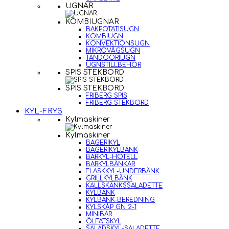
UGNAR
KOMBIUGNAR
BAKPOTATISUGN
KOMBIUGN
KONVEKTIONSUGN
MIKROVÅGSUGN
TANDOORIUGN
UGNSTILLBEHÖR
SPIS STEKBORD
SPIS STEKBORD
FRIBERG SPIS
FRIBERG STEKBORD
KYL-FRYS
Kylmaskiner
Kylmaskiner
BAGERIKYL
BAGERIKYLBÄNK
BARKYL-HOTELL
BARKYLBÄNKAR
FLASKKYL-UNDERBÄNK
GRILLKYLBÄNK
KALLSKÄNKSSALADETTE
KYLBÄNK
KYLBÄNK-BEREDNING
KYLSKÅP GN 2-1
MINIBAR
ÖLFATSKYL
SALADSKYL-SALADETTE