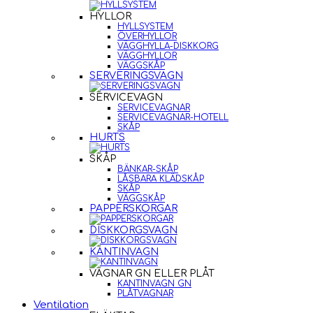
HYLLOR
HYLLSYSTEM
ÖVERHYLLOR
VÄGGHYLLA-DISKKORG
VÄGGHYLLOR
VÄGGSKÅP
SERVERINGSVAGN
SERVICEVAGN
SERVICEVAGNAR
SERVICEVAGNAR-HOTELL
SKÅP
HURTS
SKÅP
BÄNKAR-SKÅP
LÅSBARA KLÄDSKÅP
SKÅP
VÄGGSKÅP
PAPPERSKORGAR
DISKKORGSVAGN
KANTINVAGN
VAGNAR GN ELLER PLÅT
KANTINVAGN GN
PLÅTVAGNAR
Ventilation