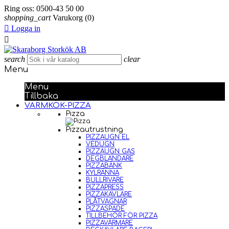
Ring oss:
0500-43 50 00
shopping_cart
Varukorg
(0)

Logga in

search
clear
Menu
Menu
Tillbaka
VARMKÖK-PIZZA
Pizza
Pizzautrustning
PIZZAUGN EL
VEDUGN
PIZZAUGN GAS
DEGBLANDARE
PIZZABÄNK
KYLRÄNNA
BULLRIVARE
PIZZAPRESS
PIZZAKAVLARE
PLÅTVAGNAR
PIZZASPADE
TILLBEHÖR FÖR PIZZA
PIZZAVÄRMARE