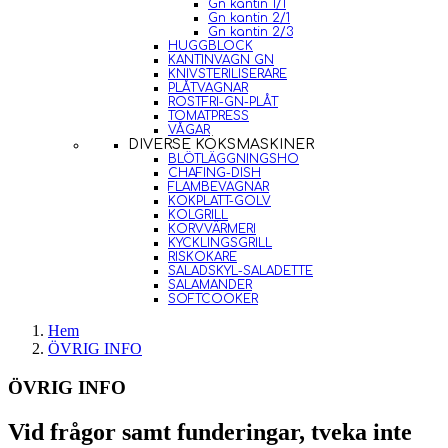
Gn kantin 1/1
Gn kantin 2/1
Gn kantin 2/3
HUGGBLOCK
KANTINVAGN GN
KNIVSTERILISERARE
PLÅTVAGNAR
ROSTFRI-GN-PLÅT
TOMATPRESS
VÅGAR
DIVERSE KÖKSMASKINER
BLÖTLÄGGNINGSHO
CHAFING-DISH
FLAMBEVAGNAR
KOKPLATT-GOLV
KOLGRILL
KORVVÄRMERI
KYCKLINGSGRILL
RISKOKARE
SALADSKYL-SALADETTE
SALAMANDER
SOFTCOOKER
Hem
ÖVRIG INFO
ÖVRIG INFO
Vid frågor samt funderingar, tveka inte