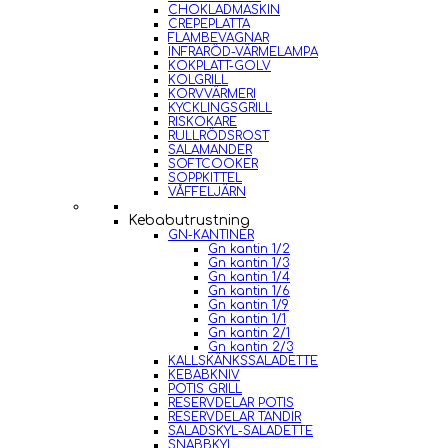
CHOKLADMASKIN
CREPEPLATTA
FLAMBEVAGNAR
INFRARÖD-VÄRMELAMPA
KOKPLATT-GOLV
KOLGRILL
KORVVÄRMERI
KYCKLINGSGRILL
RISKOKARE
RULLRÖDSROST
SALAMANDER
SOFTCOOKER
SOPPKITTEL
VÅFFELJÄRN
Kebabutrustning
GN-KANTINER
Gn kantin 1/2
Gn kantin 1/3
Gn kantin 1/4
Gn kantin 1/6
Gn kantin 1/9
Gn kantin 1/1
Gn kantin 2/1
Gn kantin 2/3
KALLSKÄNKSSALADETTE
KEBABKNIV
POTIS GRILL
RESERVDELAR POTIS
RESERVDELAR TANDIR
SALADSKYL-SALADETTE
SNABBKYL