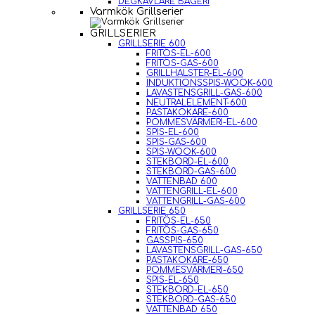
DEGKAVLARE BAGERI
Varmkök Grillserier
GRILLSERIER
GRILLSERIE 600
FRITÖS-EL-600
FRITÖS-GAS-600
GRILLHALSTER-EL-600
INDUKTIONSSPIS-WOOK-600
LAVASTENSGRILL-GAS-600
NEUTRALELEMENT-600
PASTAKOKARE-600
POMMESVÄRMERI-EL-600
SPIS-EL-600
SPIS-GAS-600
SPIS-WOOK-600
STEKBORD-EL-600
STEKBORD-GAS-600
VATTENBAD 600
VATTENGRILL-EL-600
VATTENGRILL-GAS-600
GRILLSERIE 650
FRITÖS-EL-650
FRITÖS-GAS-650
GASSPIS-650
LAVASTENSGRILL-GAS-650
PASTAKOKARE-650
POMMESVÄRMERI-650
SPIS-EL-650
STEKBORD-EL-650
STEKBORD-GAS-650
VATTENBAD 650