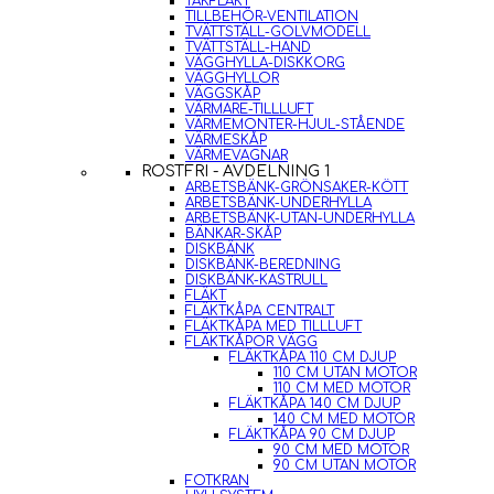
TAKFLÄKT
TILLBEHÖR-VENTILATION
TVÄTTSTÄLL-GOLVMODELL
TVÄTTSTÄLL-HAND
VÄGGHYLLA-DISKKORG
VÄGGHYLLOR
VÄGGSKÅP
VÄRMARE-TILLLUFT
VÄRMEMONTER-HJUL-STÅENDE
VÄRMESKÅP
VÄRMEVAGNAR
ROSTFRI - AVDELNING 1
ARBETSBÄNK-GRÖNSAKER-KÖTT
ARBETSBÄNK-UNDERHYLLA
ARBETSBÄNK-UTAN-UNDERHYLLA
BÄNKAR-SKÅP
DISKBÄNK
DISKBÄNK-BEREDNING
DISKBÄNK-KASTRULL
FLÄKT
FLÄKTKÅPA CENTRALT
FLÄKTKÅPA MED TILLLUFT
FLÄKTKÅPOR VÄGG
FLÄKTKÅPA 110 CM DJUP
110 CM UTAN MOTOR
110 CM MED MOTOR
FLÄKTKÅPA 140 CM DJUP
140 CM MED MOTOR
FLÄKTKÅPA 90 CM DJUP
90 CM MED MOTOR
90 CM UTAN MOTOR
FOTKRAN