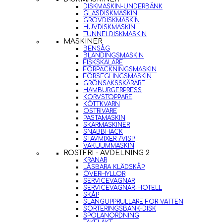
DISKMASKIN-UNDERBÄNK
GLASDISKMASKIN
GROVDISKMASKIN
HUVDISKMASKIN
TUNNELDISKMASKIN
MASKINER
BENSÅG
BLANDINGSMASKIN
FISKSKALARE
FÖRPACKNINGSMASKIN
FÖRSEGLINGSMASKIN
GRÖNSAKSSKÄRARE
HAMBURGERPRESS
KORVSTOPPARE
KÖTTKVARN
OSTRIVARE
PASTAMASKIN
SKÄRMASKINER
SNABBHACK
STAVMIXER /VISP
VAKUUMMASKIN
ROSTFRI - AVDELNING 2
KRANAR
LÅSBARA KLÄDSKÅP
ÖVERHYLLOR
SERVICEVAGNAR
SERVICEVAGNAR-HOTELL
SKÅP
SLANGUPPRULLARE FÖR VATTEN
SORTERINGSBÄNK-DISK
SPOLANORDNING