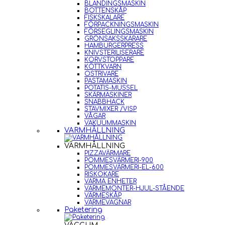
BLANDINGSMASKIN
BOTTENSKÅP
FISKSKALARE
FÖRPACKNINGSMASKIN
FÖRSEGLINGSMASKIN
GRÖNSAKSSKÄRARE
HAMBURGERPRESS
KNIVSTERILISERARE
KORVSTOPPARE
KÖTTKVARN
OSTRIVARE
PASTAMASKIN
POTATIS-MUSSEL
SKÄRMASKINER
SNABBHACK
STAVMIXER /VISP
VÅGAR
VAKUUMMASKIN
VARMHÅLLNING
VARMHÅLLNING
PIZZAVÄRMARE
POMMESVÄRMERI-900
POMMESVÄRMERI-EL-600
RISKOKARE
VARMA ENHETER
VÄRMEMONTER-HJUL-STÅENDE
VÄRMESKÅP
VÄRMEVAGNAR
Paketering