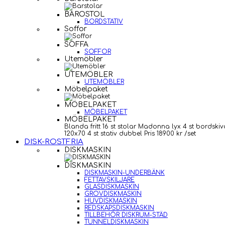
BAROSTOL
BORDSTATIV
Soffor
SOFFA
SOFFOR
Utemöbler
UTEMÖBLER
UTEMÖBLER
Möbelpaket
MÖBELPAKET
MÖBELPAKET
MÖBELPAKET
Blanda fritt 16 st stolar Madonna lyx 4 st bordskiv
120x70 4 st stativ dubbel Pris 18900 kr /set
DISK-ROSTFRIA
DISKMASKIN
DISKMASKIN
DISKMASKIN-UNDERBÄNK
FETTAVSKILJARE
GLASDISKMASKIN
GROVDISKMASKIN
HUVDISKMASKIN
REDSKAPSDISKMASKIN
TILLBEHÖR DISKRUM-STÄD
TUNNELDISKMASKIN