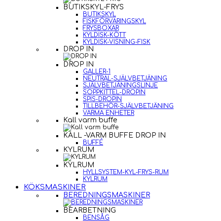
BUTIKSKYL-FRYS
BUTIKSKYL
FISKFÖRVARINGSKYL
FRYSBOXAR
KYLDISK-KÖTT
KYLDISK-VISNING-FISK
DROP IN
DROP IN
GALLER-1
NEUTRAL-SJÄLVBETJÄNING
SJÄLVBETJÄNINGSLINJE
SOPPKITTEL-DROPIN
SPIS-DROPIN
TILLBEHÖR-SJÄLVBETJÄNING
VARMA ENHETER
Kall varm buffe
KALL -VARM BUFFE DROP IN
BUFFÉ
KYLRUM
KYLRUM
HYLLSYSTEM-KYL-FRYS-RUM
KYLRUM
KÖKSMASKINER
BEREDNINGSMASKINER
BEARBETNING
BENSÅG