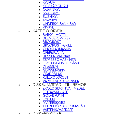
KYLRUM
KYLSKÅP GN 2-1
ÖLFATSKYL
SNABBKYL
SUSHIKYL
TAPASKYL
UNDERKYLBÄNK-BAR
VINKYL
KAFFE O DRYCK
BARKYL-HOTELL
BLENDERS-MIXER
BRÖDROST
BRÖDROST -GRILL
CHOKLADMASKIN
CREPEPLATTA
DESSERTVAGNAR
ESPRESSOMASKINER
FLASKKYL-UNDERBÄNK
GLASSKYL
GLASSMASKIN
GRÄDDBLÅS
RULLRÖDSROST
VARMDRYCKDISPENSER
DISKRUM/STÄD - TILLBEHÖR
EKOLOGISKT TVÄTTMEDEL
FETTAVSKILJARE
GOLVBRUNN
HYGIEN
PAPPERSKORG
TILLBEHÖR DISKRUM-STÄD
VATTENAVHÄRDARE
DISKMASKINER