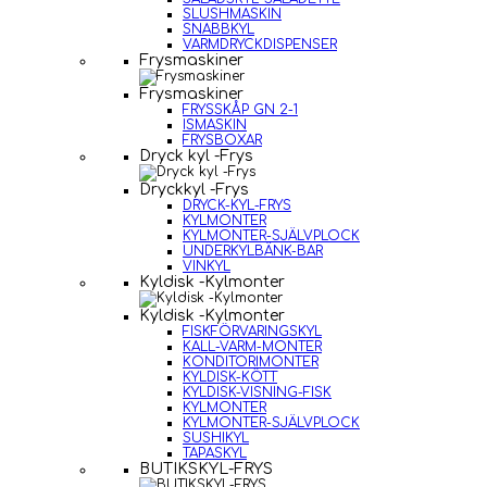
SLUSHMASKIN
SNABBKYL
VARMDRYCKDISPENSER
Frysmaskiner
Frysmaskiner
FRYSSKÅP GN 2-1
ISMASKIN
FRYSBOXAR
Dryck kyl -Frys
Dryckkyl -Frys
DRYCK-KYL-FRYS
KYLMONTER
KYLMONTER-SJÄLVPLOCK
UNDERKYLBÄNK-BAR
VINKYL
Kyldisk -Kylmonter
Kyldisk -Kylmonter
FISKFÖRVARINGSKYL
KALL-VARM-MONTER
KONDITORIMONTER
KYLDISK-KÖTT
KYLDISK-VISNING-FISK
KYLMONTER
KYLMONTER-SJÄLVPLOCK
SUSHIKYL
TAPASKYL
BUTIKSKYL-FRYS