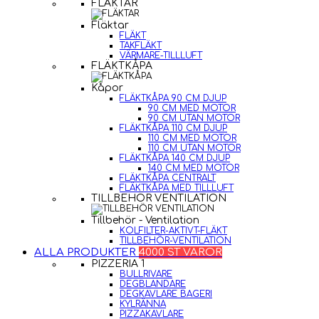
FLÄKTAR
Fläktar
FLÄKT
TAKFLÄKT
VÄRMARE-TILLLUFT
FLÄKTKÅPA
Kåpor
FLÄKTKÅPA 90 CM DJUP
90 CM MED MOTOR
90 CM UTAN MOTOR
FLÄKTKÅPA 110 CM DJUP
110 CM MED MOTOR
110 CM UTAN MOTOR
FLÄKTKÅPA 140 CM DJUP
140 CM MED MOTOR
FLÄKTKÅPA CENTRALT
FLÄKTKÅPA MED TILLLUFT
TILLBEHÖR VENTILATION
Tillbehör - Ventilation
KOLFILTER-AKTIVT-FLÄKT
TILLBEHÖR-VENTILATION
ALLA PRODUKTER
4000 ST VAROR
PIZZERIA 1
BULLRIVARE
DEGBLANDARE
DEGKAVLARE BAGERI
KYLRÄNNA
PIZZAKAVLARE