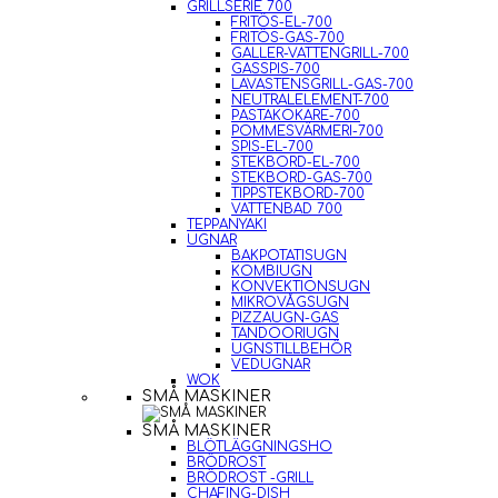
GRILLSERIE 700
FRITÖS-EL-700
FRITÖS-GAS-700
GALLER-VATTENGRILL-700
GASSPIS-700
LAVASTENSGRILL-GAS-700
NEUTRALELEMENT-700
PASTAKOKARE-700
POMMESVÄRMERI-700
SPIS-EL-700
STEKBORD-EL-700
STEKBORD-GAS-700
TIPPSTEKBORD-700
VATTENBAD 700
TEPPANYAKI
UGNAR
BAKPOTATISUGN
KOMBIUGN
KONVEKTIONSUGN
MIKROVÅGSUGN
PIZZAUGN-GAS
TANDOORIUGN
UGNSTILLBEHÖR
VEDUGNAR
WOK
SMÅ MASKINER
SMÅ MASKINER
BLÖTLÄGGNINGSHO
BRÖDROST
BRÖDROST -GRILL
CHAFING-DISH