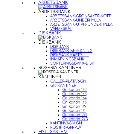
ARBETSBÄNK
ARBETSSBÄNK
ARBETSBÄNK-GRÖNSAKER-KÖTT
ARBETSBÄNK-UNDERHYLLA
ARBETSBÄNK-UTAN-UNDERHYLLA
VÄRMESKÅP
DISKBÄNK
DISKBÄNK
DISKBÄNK
DISKBÄNK-BEREDNING
DISKBÄNK-KASTRULL
INMATNINGSBÄNK
SORTERINGSBÄNK-DISK
ROSFRIA KANTINER
KANTINER
GALLER-PLÅTAR-GN
GN-KANTINER
Gn kantin 1/2
Gn kantin 1/3
Gn kantin 1/4
Gn kantin 1/6
Gn kantin 1/9
Gn kantin 1/1
Gn kantin 2/1
Gn kantin 2/3
KANTINVAGN GN
ROSTFRI-GN-PLÅT
HYLLSYSTEM