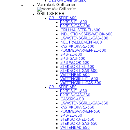
DEGKAVLARE BAGERI
Varmkök Grillserier
GRILLSERIER
GRILLSERIE 600
FRITÖS-EL-600
FRITÖS-GAS-600
GRILLHALSTER-EL-600
INDUKTIONSSPIS-WOOK-600
LAVASTENSGRILL-GAS-600
NEUTRALELEMENT-600
PASTAKOKARE-600
POMMESVÄRMERI-EL-600
SPIS-EL-600
SPIS-GAS-600
SPIS-WOOK-600
STEKBORD-EL-600
STEKBORD-GAS-600
VATTENBAD 600
VATTENGRILL-EL-600
VATTENGRILL-GAS-600
GRILLSERIE 650
FRITÖS-EL-650
FRITÖS-GAS-650
GASSPIS-650
LAVASTENSGRILL-GAS-650
PASTAKOKARE-650
POMMESVÄRMERI-650
SPIS-EL-650
STEKBORD-EL-650
STEKBORD-GAS-650
VATTENBAD 650