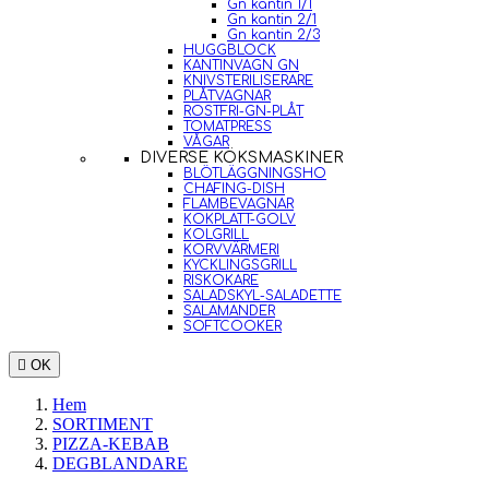
Gn kantin 1/1
Gn kantin 2/1
Gn kantin 2/3
HUGGBLOCK
KANTINVAGN GN
KNIVSTERILISERARE
PLÅTVAGNAR
ROSTFRI-GN-PLÅT
TOMATPRESS
VÅGAR
DIVERSE KÖKSMASKINER
BLÖTLÄGGNINGSHO
CHAFING-DISH
FLAMBEVAGNAR
KOKPLATT-GOLV
KOLGRILL
KORVVÄRMERI
KYCKLINGSGRILL
RISKOKARE
SALADSKYL-SALADETTE
SALAMANDER
SOFTCOOKER

OK
Hem
SORTIMENT
PIZZA-KEBAB
DEGBLANDARE