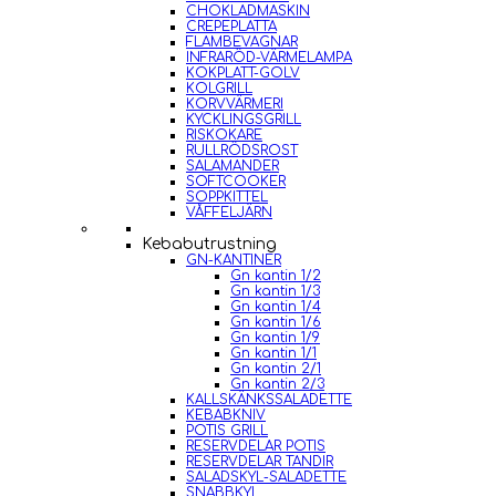
CHOKLADMASKIN
CREPEPLATTA
FLAMBEVAGNAR
INFRARÖD-VÄRMELAMPA
KOKPLATT-GOLV
KOLGRILL
KORVVÄRMERI
KYCKLINGSGRILL
RISKOKARE
RULLRÖDSROST
SALAMANDER
SOFTCOOKER
SOPPKITTEL
VÅFFELJÄRN
Kebabutrustning
GN-KANTINER
Gn kantin 1/2
Gn kantin 1/3
Gn kantin 1/4
Gn kantin 1/6
Gn kantin 1/9
Gn kantin 1/1
Gn kantin 2/1
Gn kantin 2/3
KALLSKÄNKSSALADETTE
KEBABKNIV
POTIS GRILL
RESERVDELAR POTIS
RESERVDELAR TANDIR
SALADSKYL-SALADETTE
SNABBKYL