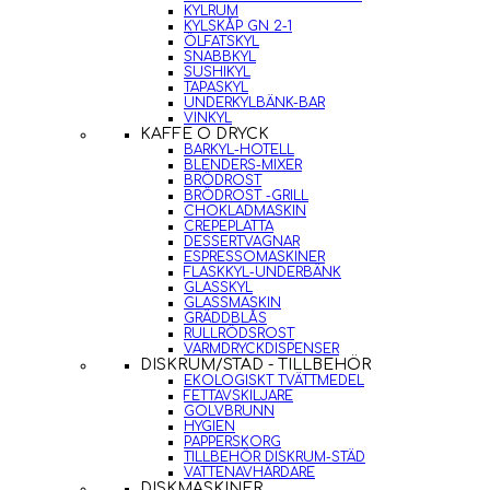
KYLRUM
KYLSKÅP GN 2-1
ÖLFATSKYL
SNABBKYL
SUSHIKYL
TAPASKYL
UNDERKYLBÄNK-BAR
VINKYL
KAFFE O DRYCK
BARKYL-HOTELL
BLENDERS-MIXER
BRÖDROST
BRÖDROST -GRILL
CHOKLADMASKIN
CREPEPLATTA
DESSERTVAGNAR
ESPRESSOMASKINER
FLASKKYL-UNDERBÄNK
GLASSKYL
GLASSMASKIN
GRÄDDBLÅS
RULLRÖDSROST
VARMDRYCKDISPENSER
DISKRUM/STÄD - TILLBEHÖR
EKOLOGISKT TVÄTTMEDEL
FETTAVSKILJARE
GOLVBRUNN
HYGIEN
PAPPERSKORG
TILLBEHÖR DISKRUM-STÄD
VATTENAVHÄRDARE
DISKMASKINER