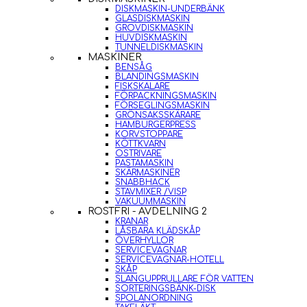
DISKMASKIN-UNDERBÄNK
GLASDISKMASKIN
GROVDISKMASKIN
HUVDISKMASKIN
TUNNELDISKMASKIN
MASKINER
BENSÅG
BLANDINGSMASKIN
FISKSKALARE
FÖRPACKNINGSMASKIN
FÖRSEGLINGSMASKIN
GRÖNSAKSSKÄRARE
HAMBURGERPRESS
KORVSTOPPARE
KÖTTKVARN
OSTRIVARE
PASTAMASKIN
SKÄRMASKINER
SNABBHACK
STAVMIXER /VISP
VAKUUMMASKIN
ROSTFRI - AVDELNING 2
KRANAR
LÅSBARA KLÄDSKÅP
ÖVERHYLLOR
SERVICEVAGNAR
SERVICEVAGNAR-HOTELL
SKÅP
SLANGUPPRULLARE FÖR VATTEN
SORTERINGSBÄNK-DISK
SPOLANORDNING