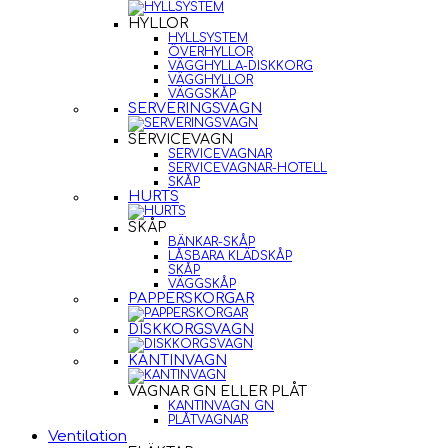
HYLLOR
HYLLSYSTEM
ÖVERHYLLOR
VÄGGHYLLA-DISKKORG
VÄGGHYLLOR
VÄGGSKÅP
SERVERINGSVAGN
SERVICEVAGN
SERVICEVAGNAR
SERVICEVAGNAR-HOTELL
SKÅP
HURTS
SKÅP
BÄNKAR-SKÅP
LÅSBARA KLÄDSKÅP
SKÅP
VÄGGSKÅP
PAPPERSKORGAR
DISKKORGSVAGN
KANTINVAGN
VAGNAR GN ELLER PLÅT
KANTINVAGN GN
PLÅTVAGNAR
Ventilation