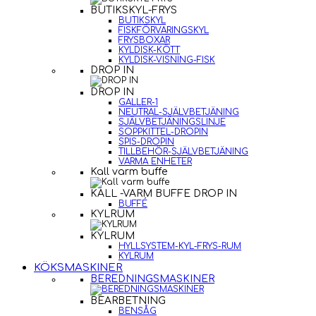
BUTIKSKYL-FRYS
BUTIKSKYL
FISKFÖRVARINGSKYL
FRYSBOXAR
KYLDISK-KÖTT
KYLDISK-VISNING-FISK
DROP IN
DROP IN
GALLER-1
NEUTRAL-SJÄLVBETJÄNING
SJÄLVBETJÄNINGSLINJE
SOPPKITTEL-DROPIN
SPIS-DROPIN
TILLBEHÖR-SJÄLVBETJÄNING
VARMA ENHETER
Kall varm buffe
KALL -VARM BUFFE DROP IN
BUFFÉ
KYLRUM
KYLRUM
HYLLSYSTEM-KYL-FRYS-RUM
KYLRUM
KÖKSMASKINER
BEREDNINGSMASKINER
BEARBETNING
BENSÅG