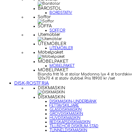
BAROSTOL
BORDSTATIV
Soffor
SOFFA
SOFFOR
Utemöbler
UTEMÖBLER
UTEMÖBLER
Möbelpaket
MÖBELPAKET
MÖBELPAKET
MÖBELPAKET
Blanda fritt 16 st stolar Madonna lyx 4 st bordskiv
120x70 4 st stativ dubbel Pris 18900 kr /set
DISK-ROSTFRIA
DISKMASKIN
DISKMASKIN
DISKMASKIN-UNDERBÄNK
FETTAVSKILJARE
GLASDISKMASKIN
GROVDISKMASKIN
HUVDISKMASKIN
REDSKAPSDISKMASKIN
TILLBEHÖR DISKRUM-STÄD
TUNNELDISKMASKIN