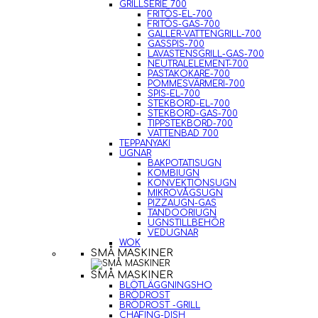
GRILLSERIE 700
FRITÖS-EL-700
FRITÖS-GAS-700
GALLER-VATTENGRILL-700
GASSPIS-700
LAVASTENSGRILL-GAS-700
NEUTRALELEMENT-700
PASTAKOKARE-700
POMMESVÄRMERI-700
SPIS-EL-700
STEKBORD-EL-700
STEKBORD-GAS-700
TIPPSTEKBORD-700
VATTENBAD 700
TEPPANYAKI
UGNAR
BAKPOTATISUGN
KOMBIUGN
KONVEKTIONSUGN
MIKROVÅGSUGN
PIZZAUGN-GAS
TANDOORIUGN
UGNSTILLBEHÖR
VEDUGNAR
WOK
SMÅ MASKINER
SMÅ MASKINER
BLÖTLÄGGNINGSHO
BRÖDROST
BRÖDROST -GRILL
CHAFING-DISH