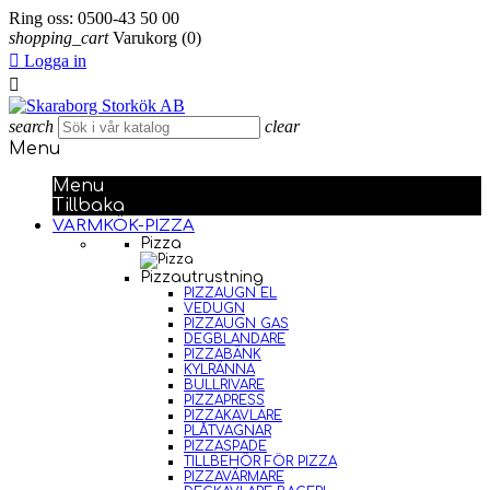
Ring oss:
0500-43 50 00
shopping_cart
Varukorg
(0)

Logga in

search
clear
Menu
Menu
Tillbaka
VARMKÖK-PIZZA
Pizza
Pizzautrustning
PIZZAUGN EL
VEDUGN
PIZZAUGN GAS
DEGBLANDARE
PIZZABÄNK
KYLRÄNNA
BULLRIVARE
PIZZAPRESS
PIZZAKAVLARE
PLÅTVAGNAR
PIZZASPADE
TILLBEHÖR FÖR PIZZA
PIZZAVÄRMARE