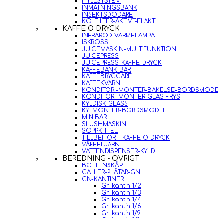
HYLLSYSTEM
INMATNINGSBÄNK
INSEKTSDÖDARE
KOLFILTER-AKTIVT-FLÄKT
KAFFE O DRYCK
INFRARÖD-VÄRMELAMPA
ISKROSS
JUICEMASKIN-MULTIFUNKTION
JUICEPRESS
JUICEPRESS-KAFFE-DRYCK
KAFFEBÄNK-BAR
KAFFEBRYGGARE
KAFFEKVARN
KONDITORI-MONTER-BAKELSE-BORDSMODE
KONDITORI-MONTER-GLAS-FRYS
KYLDISK-GLASS
KYLMONTER-BORDSMODELL
MINIBAR
SLUSHMASKIN
SOPPKITTEL
TILLBEHÖR - KAFFE O DRYCK
VÅFFELJÄRN
VATTENDISPENSER-KYLD
BEREDNING - ÖVRIGT
BOTTENSKÅP
GALLER-PLÅTAR-GN
GN-KANTINER
Gn kantin 1/2
Gn kantin 1/3
Gn kantin 1/4
Gn kantin 1/6
Gn kantin 1/9