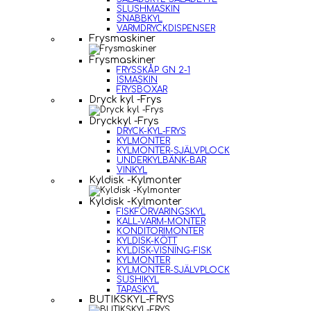
SLUSHMASKIN
SNABBKYL
VARMDRYCKDISPENSER
Frysmaskiner
Frysmaskiner
FRYSSKÅP GN 2-1
ISMASKIN
FRYSBOXAR
Dryck kyl -Frys
Dryckkyl -Frys
DRYCK-KYL-FRYS
KYLMONTER
KYLMONTER-SJÄLVPLOCK
UNDERKYLBÄNK-BAR
VINKYL
Kyldisk -Kylmonter
Kyldisk -Kylmonter
FISKFÖRVARINGSKYL
KALL-VARM-MONTER
KONDITORIMONTER
KYLDISK-KÖTT
KYLDISK-VISNING-FISK
KYLMONTER
KYLMONTER-SJÄLVPLOCK
SUSHIKYL
TAPASKYL
BUTIKSKYL-FRYS