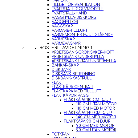
TAKFLÄKT
TILLBEHÖR-VENTILATION
TVÄTTSTÄLL-GOLVMODELL
TVÄTTSTÄLL-HAND
VÄGGHYLLA-DISKKORG
VÄGGHYLLOR
VÄGGSKÅP
VÄRMARE-TILLLUFT
VÄRMEMONTER-HJUL-STÅENDE
VÄRMESKÅP
VÄRMEVAGNAR
ROSTFRI - AVDELNING 1
ARBETSBÄNK-GRÖNSAKER-KÖTT
ARBETSBÄNK-UNDERHYLLA
ARBETSBÄNK-UTAN-UNDERHYLLA
BÄNKAR-SKÅP
DISKBÄNK
DISKBÄNK-BEREDNING
DISKBÄNK-KASTRULL
FLÄKT
FLÄKTKÅPA CENTRALT
FLÄKTKÅPA MED TILLLUFT
FLÄKTKÅPOR VÄGG
FLÄKTKÅPA 110 CM DJUP
110 CM UTAN MOTOR
110 CM MED MOTOR
FLÄKTKÅPA 140 CM DJUP
140 CM MED MOTOR
FLÄKTKÅPA 90 CM DJUP
90 CM MED MOTOR
90 CM UTAN MOTOR
FOTKRAN