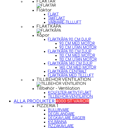
FLÄKTAR
Fläktar
FLÄKT
TAKFLÄKT
VÄRMARE-TILLLUFT
FLÄKTKÅPA
Kåpor
FLÄKTKÅPA 90 CM DJUP
90 CM MED MOTOR
90 CM UTAN MOTOR
FLÄKTKÅPA 110 CM DJUP
110 CM MED MOTOR
110 CM UTAN MOTOR
FLÄKTKÅPA 140 CM DJUP
140 CM MED MOTOR
FLÄKTKÅPA CENTRALT
FLÄKTKÅPA MED TILLLUFT
TILLBEHÖR VENTILATION
Tillbehör - Ventilation
KOLFILTER-AKTIVT-FLÄKT
TILLBEHÖR-VENTILATION
ALLA PRODUKTER
4000 ST VAROR
PIZZERIA 1
BULLRIVARE
DEGBLANDARE
DEGKAVLARE BAGERI
KYLRÄNNA
PIZZAKAVLARE