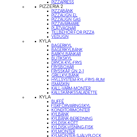
PIZZAPRESS
PIZZERIA 2
PIZZABÄNK
PIZZAUGN EL
PIZZAUGN GAS
PIZZAVÄRMARE
PLÅTVAGNAR
TILLBEHÖR FÖR PIZZA
VEDUGN
KYLA
BAGERIKYL
BAGERIKYLBÄNK
BARKYLBÄNKAR
BUTIKSKYL
DRYCK-KYL-FRYS
FRYSBOXAR
FRYSSKÅP GN 2-1
GRILLKYLBÄNK
HYLLSYSTEM-KYL-FRYS-RUM
ISMASKIN
KALL-VARM-MONTER
KALLSKÄNKSSALADETTE
KYLA
BUFFÉ
FISKFÖRVARINGSKYL
KONDITORIMONTER
KYLBÄNK
KYLBÄNK-BEREDNING
KYLDISK-KÖTT
KYLDISK-VISNING-FISK
KYLMONTER
KYLMONTER-SJÄLVPLOCK