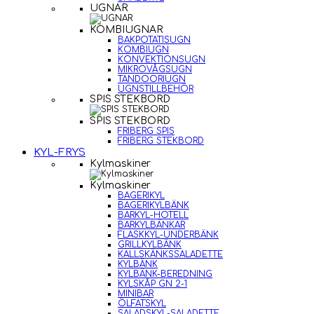
UGNAR
KOMBIUGNAR
BAKPOTATISUGN
KOMBIUGN
KONVEKTIONSUGN
MIKROVÅGSUGN
TANDOORIUGN
UGNSTILLBEHÖR
SPIS STEKBORD
SPIS STEKBORD
FRIBERG SPIS
FRIBERG STEKBORD
KYL-FRYS
Kylmaskiner
Kylmaskiner
BAGERIKYL
BAGERIKYLBÄNK
BARKYL-HOTELL
BARKYLBÄNKAR
FLASKKYL-UNDERBÄNK
GRILLKYLBÄNK
KALLSKÄNKSSALADETTE
KYLBÄNK
KYLBÄNK-BEREDNING
KYLSKÅP GN 2-1
MINIBAR
ÖLFATSKYL
SALADSKYL-SALADETTE