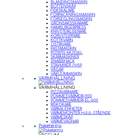
BLANDINGSMASKIN
BOTTENSKÅP
FISKSKALARE
FÖRPACKNINGSMASKIN
FÖRSEGLINGSMASKIN
GRÖNSAKSSKÄRARE
HAMBURGERPRESS
KNIVSTERILISERARE
KORVSTOPPARE
KÖTTKVARN
OSTRIVARE
PASTAMASKIN
POTATIS-MUSSEL
SKÄRMASKINER
SNABBHACK
STAVMIXER /VISP
VÅGAR
VAKUUMMASKIN
VARMHÅLLNING
VARMHÅLLNING
PIZZAVÄRMARE
POMMESVÄRMERI-900
POMMESVÄRMERI-EL-600
RISKOKARE
VARMA ENHETER
VÄRMEMONTER-HJUL-STÅENDE
VÄRMESKÅP
VÄRMEVAGNAR
Paketering