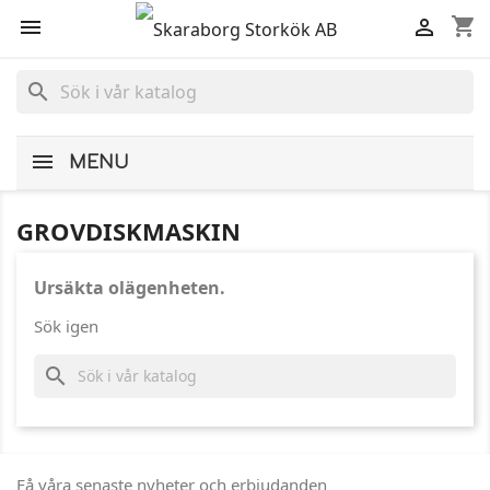
shopping_cart


search
MENU
GROVDISKMASKIN
Ursäkta olägenheten.
Sök igen
search
Få våra senaste nyheter och erbjudanden