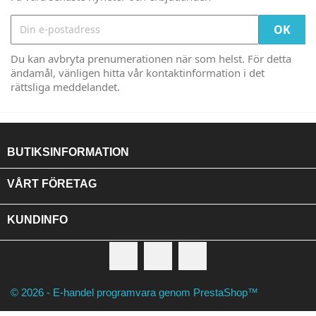
Du kan avbryta prenumerationen när som helst. För detta
ändamål, vänligen hitta vår kontaktinformation i det
rättsliga meddelandet.
BUTIKSINFORMATION

VÅRT FÖRETAG

KUNDINFO
Facebook
RSS
Instagram
© 2026 - E-handel programvara genom PrestaShop™