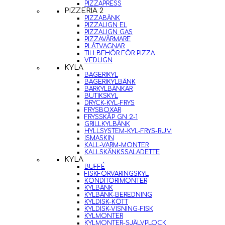
PIZZAPRESS
PIZZERIA 2
PIZZABÄNK
PIZZAUGN EL
PIZZAUGN GAS
PIZZAVÄRMARE
PLÅTVAGNAR
TILLBEHÖR FÖR PIZZA
VEDUGN
KYLA
BAGERIKYL
BAGERIKYLBÄNK
BARKYLBÄNKAR
BUTIKSKYL
DRYCK-KYL-FRYS
FRYSBOXAR
FRYSSKÅP GN 2-1
GRILLKYLBÄNK
HYLLSYSTEM-KYL-FRYS-RUM
ISMASKIN
KALL-VARM-MONTER
KALLSKÄNKSSALADETTE
KYLA
BUFFÉ
FISKFÖRVARINGSKYL
KONDITORIMONTER
KYLBÄNK
KYLBÄNK-BEREDNING
KYLDISK-KÖTT
KYLDISK-VISNING-FISK
KYLMONTER
KYLMONTER-SJÄLVPLOCK