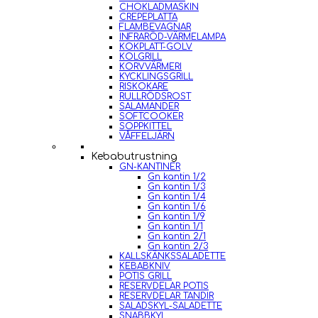
CHOKLADMASKIN
CREPEPLATTA
FLAMBEVAGNAR
INFRARÖD-VÄRMELAMPA
KOKPLATT-GOLV
KOLGRILL
KORVVÄRMERI
KYCKLINGSGRILL
RISKOKARE
RULLRÖDSROST
SALAMANDER
SOFTCOOKER
SOPPKITTEL
VÅFFELJÄRN
Kebabutrustning
GN-KANTINER
Gn kantin 1/2
Gn kantin 1/3
Gn kantin 1/4
Gn kantin 1/6
Gn kantin 1/9
Gn kantin 1/1
Gn kantin 2/1
Gn kantin 2/3
KALLSKÄNKSSALADETTE
KEBABKNIV
POTIS GRILL
RESERVDELAR POTIS
RESERVDELAR TANDIR
SALADSKYL-SALADETTE
SNABBKYL