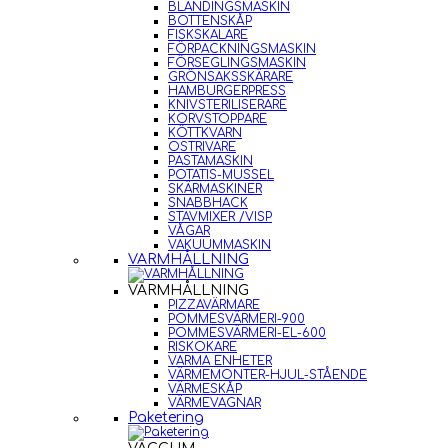
BLANDINGSMASKIN
BOTTENSKÅP
FISKSKALARE
FÖRPACKNINGSMASKIN
FÖRSEGLINGSMASKIN
GRÖNSAKSSKÄRARE
HAMBURGERPRESS
KNIVSTERILISERARE
KORVSTOPPARE
KÖTTKVARN
OSTRIVARE
PASTAMASKIN
POTATIS-MUSSEL
SKÄRMASKINER
SNABBHACK
STAVMIXER /VISP
VÅGAR
VAKUUMMASKIN
VARMHÅLLNING
VARMHÅLLNING
PIZZAVÄRMARE
POMMESVÄRMERI-900
POMMESVÄRMERI-EL-600
RISKOKARE
VARMA ENHETER
VÄRMEMONTER-HJUL-STÅENDE
VÄRMESKÅP
VÄRMEVAGNAR
Paketering