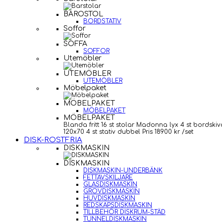
BAROSTOL
BORDSTATIV
Soffor
SOFFA
SOFFOR
Utemöbler
UTEMÖBLER
UTEMÖBLER
Möbelpaket
MÖBELPAKET
MÖBELPAKET
MÖBELPAKET
Blanda fritt 16 st stolar Madonna lyx 4 st bordskiv
120x70 4 st stativ dubbel Pris 18900 kr /set
DISK-ROSTFRIA
DISKMASKIN
DISKMASKIN
DISKMASKIN-UNDERBÄNK
FETTAVSKILJARE
GLASDISKMASKIN
GROVDISKMASKIN
HUVDISKMASKIN
REDSKAPSDISKMASKIN
TILLBEHÖR DISKRUM-STÄD
TUNNELDISKMASKIN