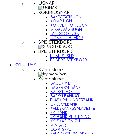
UGNAR
KOMBIUGNAR
BAKPOTATISUGN
KOMBIUGN
KONVEKTIONSUGN
MIKROVÅGSUGN
TANDOORIUGN
UGNSTILLBEHÖR
SPIS STEKBORD
SPIS STEKBORD
FRIBERG SPIS
FRIBERG STEKBORD
KYL-FRYS
Kylmaskiner
Kylmaskiner
BAGERIKYL
BAGERIKYLBÄNK
BARKYL-HOTELL
BARKYLBÄNKAR
FLASKKYL-UNDERBÄNK
GRILLKYLBÄNK
KALLSKÄNKSSALADETTE
KYLBÄNK
KYLBÄNK-BEREDNING
KYLSKÅP GN 2-1
MINIBAR
ÖLFATSKYL
SALADSKYL-SALADETTE