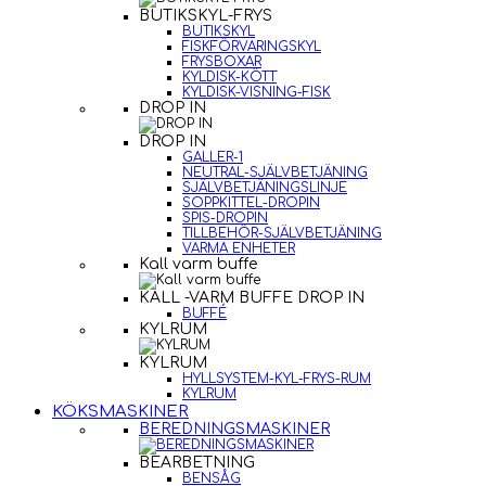
BUTIKSKYL-FRYS
BUTIKSKYL
FISKFÖRVARINGSKYL
FRYSBOXAR
KYLDISK-KÖTT
KYLDISK-VISNING-FISK
DROP IN
DROP IN
GALLER-1
NEUTRAL-SJÄLVBETJÄNING
SJÄLVBETJÄNINGSLINJE
SOPPKITTEL-DROPIN
SPIS-DROPIN
TILLBEHÖR-SJÄLVBETJÄNING
VARMA ENHETER
Kall varm buffe
KALL -VARM BUFFE DROP IN
BUFFÉ
KYLRUM
KYLRUM
HYLLSYSTEM-KYL-FRYS-RUM
KYLRUM
KÖKSMASKINER
BEREDNINGSMASKINER
BEARBETNING
BENSÅG