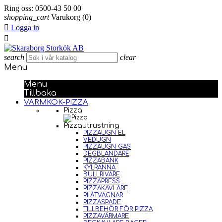
Ring oss:
0500-43 50 00
shopping_cart
Varukorg
(0)

Logga in

search
clear
Menu
Menu
Tillbaka
VARMKÖK-PIZZA
Pizza
Pizzautrustning
PIZZAUGN EL
VEDUGN
PIZZAUGN GAS
DEGBLANDARE
PIZZABÄNK
KYLRÄNNA
BULLRIVARE
PIZZAPRESS
PIZZAKAVLARE
PLÅTVAGNAR
PIZZASPADE
TILLBEHÖR FÖR PIZZA
PIZZAVÄRMARE