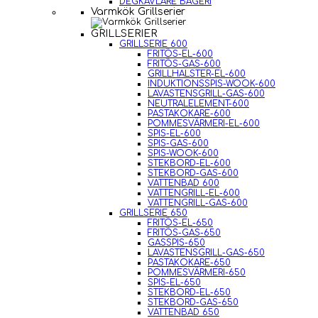
DEGKAVLARE BAGERI
Varmkök Grillserier
GRILLSERIER
GRILLSERIE 600
FRITÖS-EL-600
FRITÖS-GAS-600
GRILLHALSTER-EL-600
INDUKTIONSSPIS-WOOK-600
LAVASTENSGRILL-GAS-600
NEUTRALELEMENT-600
PASTAKOKARE-600
POMMESVÄRMERI-EL-600
SPIS-EL-600
SPIS-GAS-600
SPIS-WOOK-600
STEKBORD-EL-600
STEKBORD-GAS-600
VATTENBAD 600
VATTENGRILL-EL-600
VATTENGRILL-GAS-600
GRILLSERIE 650
FRITÖS-EL-650
FRITÖS-GAS-650
GASSPIS-650
LAVASTENSGRILL-GAS-650
PASTAKOKARE-650
POMMESVÄRMERI-650
SPIS-EL-650
STEKBORD-EL-650
STEKBORD-GAS-650
VATTENBAD 650