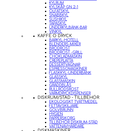
KYLRUM
KYLSKÅP GN 2-1
ÖLFATSKYL
SNABBKYL
SUSHIKYL
TAPASKYL
UNDERKYLBÄNK-BAR
VINKYL
KAFFE O DRYCK
BARKYL-HOTELL
BLENDERS-MIXER
BRÖDROST
BRÖDROST -GRILL
CHOKLADMASKIN
CREPEPLATTA
DESSERTVAGNAR
ESPRESSOMASKINER
FLASKKYL-UNDERBÄNK
GLASSKYL
GLASSMASKIN
GRÄDDBLÅS
RULLRÖDSROST
VARMDRYCKDISPENSER
DISKRUM/STÄD - TILLBEHÖR
EKOLOGISKT TVÄTTMEDEL
FETTAVSKILJARE
GOLVBRUNN
HYGIEN
PAPPERSKORG
TILLBEHÖR DISKRUM-STÄD
VATTENAVHÄRDARE
DISKMASKINER