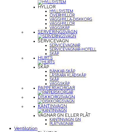
HYLLOR
HYLLSYSTEM
ÖVERHYLLOR
VÄGGHYLLA-DISKKORG
VÄGGHYLLOR
VÄGGSKÅP
SERVERINGSVAGN
SERVICEVAGN
SERVICEVAGNAR
SERVICEVAGNAR-HOTELL
SKÅP
HURTS
SKÅP
BÄNKAR-SKÅP
LÅSBARA KLÄDSKÅP
SKÅP
VÄGGSKÅP
PAPPERSKORGAR
DISKKORGSVAGN
KANTINVAGN
VAGNAR GN ELLER PLÅT
KANTINVAGN GN
PLÅTVAGNAR
Ventilation