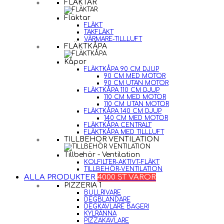
FLÄKTAR
Fläktar
FLÄKT
TAKFLÄKT
VÄRMARE-TILLLUFT
FLÄKTKÅPA
Kåpor
FLÄKTKÅPA 90 CM DJUP
90 CM MED MOTOR
90 CM UTAN MOTOR
FLÄKTKÅPA 110 CM DJUP
110 CM MED MOTOR
110 CM UTAN MOTOR
FLÄKTKÅPA 140 CM DJUP
140 CM MED MOTOR
FLÄKTKÅPA CENTRALT
FLÄKTKÅPA MED TILLLUFT
TILLBEHÖR VENTILATION
Tillbehör - Ventilation
KOLFILTER-AKTIVT-FLÄKT
TILLBEHÖR-VENTILATION
ALLA PRODUKTER
4000 ST VAROR
PIZZERIA 1
BULLRIVARE
DEGBLANDARE
DEGKAVLARE BAGERI
KYLRÄNNA
PIZZAKAVLARE