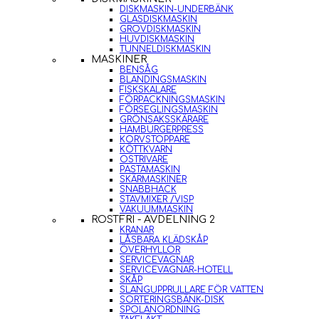
DISKMASKIN-UNDERBÄNK
GLASDISKMASKIN
GROVDISKMASKIN
HUVDISKMASKIN
TUNNELDISKMASKIN
MASKINER
BENSÅG
BLANDINGSMASKIN
FISKSKALARE
FÖRPACKNINGSMASKIN
FÖRSEGLINGSMASKIN
GRÖNSAKSSKÄRARE
HAMBURGERPRESS
KORVSTOPPARE
KÖTTKVARN
OSTRIVARE
PASTAMASKIN
SKÄRMASKINER
SNABBHACK
STAVMIXER /VISP
VAKUUMMASKIN
ROSTFRI - AVDELNING 2
KRANAR
LÅSBARA KLÄDSKÅP
ÖVERHYLLOR
SERVICEVAGNAR
SERVICEVAGNAR-HOTELL
SKÅP
SLANGUPPRULLARE FÖR VATTEN
SORTERINGSBÄNK-DISK
SPOLANORDNING