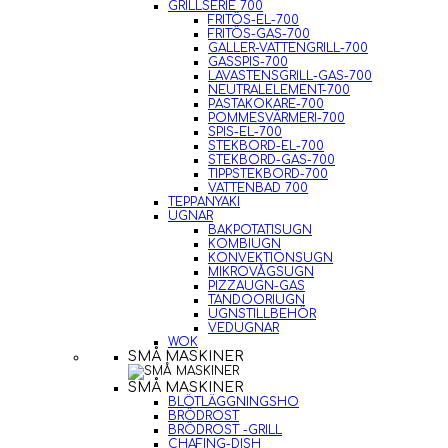
GRILLSERIE 700
FRITÖS-EL-700
FRITÖS-GAS-700
GALLER-VATTENGRILL-700
GASSPIS-700
LAVASTENSGRILL-GAS-700
NEUTRALELEMENT-700
PASTAKOKARE-700
POMMESVÄRMERI-700
SPIS-EL-700
STEKBORD-EL-700
STEKBORD-GAS-700
TIPPSTEKBORD-700
VATTENBAD 700
TEPPANYAKI
UGNAR
BAKPOTATISUGN
KOMBIUGN
KONVEKTIONSUGN
MIKROVÅGSUGN
PIZZAUGN-GAS
TANDOORIUGN
UGNSTILLBEHÖR
VEDUGNAR
WOK
SMÅ MASKINER
SMÅ MASKINER
BLÖTLÄGGNINGSHO
BRÖDROST
BRÖDROST -GRILL
CHAFING-DISH