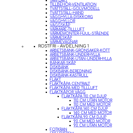
TAKFLÄKT
TILLBEHÖR-VENTILATION
TVÄTTSTÄLL-GOLVMODELL
TVÄTTSTÄLL-HAND
VÄGGHYLLA-DISKKORG
VÄGGHYLLOR
VÄGGSKÅP
VÄRMARE-TILLLUFT
VÄRMEMONTER-HJUL-STÅENDE
VÄRMESKÅP
VÄRMEVAGNAR
ROSTFRI - AVDELNING 1
ARBETSBÄNK-GRÖNSAKER-KÖTT
ARBETSBÄNK-UNDERHYLLA
ARBETSBÄNK-UTAN-UNDERHYLLA
BÄNKAR-SKÅP
DISKBÄNK
DISKBÄNK-BEREDNING
DISKBÄNK-KASTRULL
FLÄKT
FLÄKTKÅPA CENTRALT
FLÄKTKÅPA MED TILLLUFT
FLÄKTKÅPOR VÄGG
FLÄKTKÅPA 110 CM DJUP
110 CM UTAN MOTOR
110 CM MED MOTOR
FLÄKTKÅPA 140 CM DJUP
140 CM MED MOTOR
FLÄKTKÅPA 90 CM DJUP
90 CM MED MOTOR
90 CM UTAN MOTOR
FOTKRAN