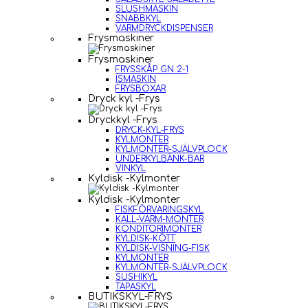
SLUSHMASKIN
SNABBKYL
VARMDRYCKDISPENSER
Frysmaskiner
Frysmaskiner
FRYSSKÅP GN 2-1
ISMASKIN
FRYSBOXAR
Dryck kyl -Frys
Dryckkyl -Frys
DRYCK-KYL-FRYS
KYLMONTER
KYLMONTER-SJÄLVPLOCK
UNDERKYLBÄNK-BAR
VINKYL
Kyldisk -Kylmonter
Kyldisk -Kylmonter
FISKFÖRVARINGSKYL
KALL-VARM-MONTER
KONDITORIMONTER
KYLDISK-KÖTT
KYLDISK-VISNING-FISK
KYLMONTER
KYLMONTER-SJÄLVPLOCK
SUSHIKYL
TAPASKYL
BUTIKSKYL-FRYS