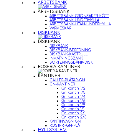
ARBETSBÄNK
ARBETSSBÄNK
ARBETSBÄNK-GRÖNSAKER-KÖTT
ARBETSBÄNK-UNDERHYLLA
ARBETSBÄNK-UTAN-UNDERHYLLA
VÄRMESKÅP
DISKBÄNK
DISKBÄNK
DISKBÄNK
DISKBÄNK-BEREDNING
DISKBÄNK-KASTRULL
INMATNINGSBÄNK
SORTERINGSBÄNK-DISK
ROSFRIA KANTINER
KANTINER
GALLER-PLÅTAR-GN
GN-KANTINER
Gn kantin 1/2
Gn kantin 1/3
Gn kantin 1/4
Gn kantin 1/6
Gn kantin 1/9
Gn kantin 1/1
Gn kantin 2/1
Gn kantin 2/3
KANTINVAGN GN
ROSTFRI-GN-PLÅT
HYLLSYSTEM