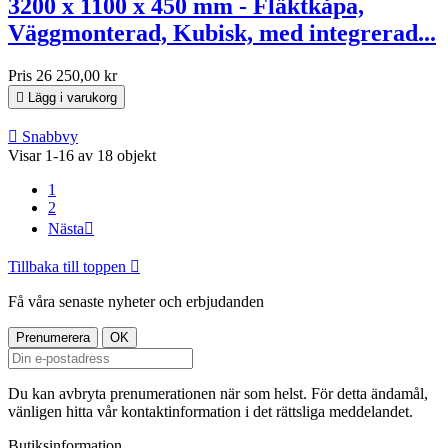
3200 x 1100 x 450 mm - Fläktkåpa,
Väggmonterad, Kubisk, med integrerad...
Pris
26 250,00 kr

Lägg i varukorg

Snabbvy
Visar 1-16 av 18 objekt
1
2
Nästa

Tillbaka till toppen

Få våra senaste nyheter och erbjudanden
Du kan avbryta prenumerationen när som helst. För detta ändamål,
vänligen hitta vår kontaktinformation i det rättsliga meddelandet.
Butiksinformation