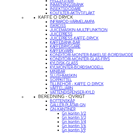
HYLLSYSTEM
INMATNINGSBÄNK
INSEKTSDÖDARE
KOLFILTER-AKTIVT-FLÄKT
KAFFE O DRYCK
INFRARÖD-VÄRMELAMPA
ISKROSS
JUICEMASKIN-MULTIFUNKTION
JUICEPRESS
JUICEPRESS-KAFFE-DRYCK
KAFFEBÄNK-BAR
KAFFEBRYGGARE
KAFFEKVARN
KONDITORI-MONTER-BAKELSE-BORDSMODE
KONDITORI-MONTER-GLAS-FRYS
KYLDISK-GLASS
KYLMONTER-BORDSMODELL
MINIBAR
SLUSHMASKIN
SOPPKITTEL
TILLBEHÖR - KAFFE O DRYCK
VÅFFELJÄRN
VATTENDISPENSER-KYLD
BEREDNING - ÖVRIGT
BOTTENSKÅP
GALLER-PLÅTAR-GN
GN-KANTINER
Gn kantin 1/2
Gn kantin 1/3
Gn kantin 1/4
Gn kantin 1/6
Gn kantin 1/9