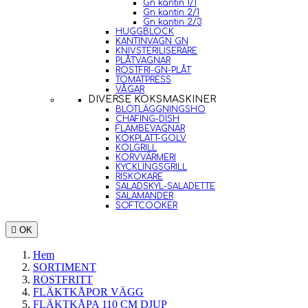
Gn kantin 1/1
Gn kantin 2/1
Gn kantin 2/3
HUGGBLOCK
KANTINVAGN GN
KNIVSTERILISERARE
PLÅTVAGNAR
ROSTFRI-GN-PLÅT
TOMATPRESS
VÅGAR
DIVERSE KÖKSMASKINER
BLÖTLÄGGNINGSHO
CHAFING-DISH
FLAMBEVAGNAR
KOKPLATT-GOLV
KOLGRILL
KORVVÄRMERI
KYCKLINGSGRILL
RISKOKARE
SALADSKYL-SALADETTE
SALAMANDER
SOFTCOOKER

OK
Hem
SORTIMENT
ROSTFRITT
FLÄKTKÅPOR VÄGG
FLÄKTKÅPA 110 CM DJUP