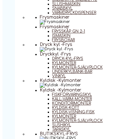
SLUSHMASKIN
SNABBKYL
VARMDRYCKDISPENSER
Frysmaskiner
Frysmaskiner
FRYSSKÅP GN 2-1
ISMASKIN
FRYSBOXAR
Dryck kyl -Frys
Dryckkyl -Frys
DRYCK-KYL-FRYS
KYLMONTER
KYLMONTER-SJÄLVPLOCK
UNDERKYLBÄNK-BAR
VINKYL
Kyldisk -Kylmonter
Kyldisk -Kylmonter
FISKFÖRVARINGSKYL
KALL-VARM-MONTER
KONDITORIMONTER
KYLDISK-KÖTT
KYLDISK-VISNING-FISK
KYLMONTER
KYLMONTER-SJÄLVPLOCK
SUSHIKYL
TAPASKYL
BUTIKSKYL-FRYS