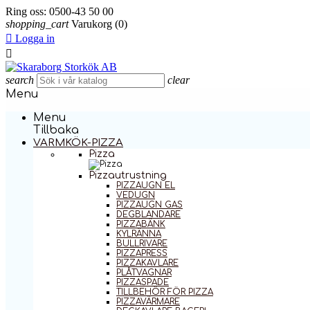
Ring oss:
0500-43 50 00
shopping_cart
Varukorg
(0)

Logga in

search
clear
Menu
Menu
Tillbaka
VARMKÖK-PIZZA
Pizza
Pizzautrustning
PIZZAUGN EL
VEDUGN
PIZZAUGN GAS
DEGBLANDARE
PIZZABÄNK
KYLRÄNNA
BULLRIVARE
PIZZAPRESS
PIZZAKAVLARE
PLÅTVAGNAR
PIZZASPADE
TILLBEHÖR FÖR PIZZA
PIZZAVÄRMARE