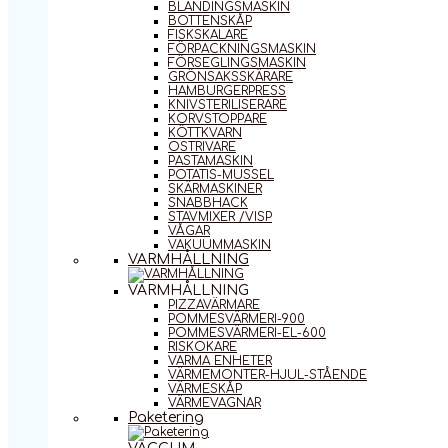
BLANDINGSMASKIN
BOTTENSKÅP
FISKSKALARE
FÖRPACKNINGSMASKIN
FÖRSEGLINGSMASKIN
GRÖNSAKSSKÄRARE
HAMBURGERPRESS
KNIVSTERILISERARE
KORVSTOPPARE
KÖTTKVARN
OSTRIVARE
PASTAMASKIN
POTATIS-MUSSEL
SKÄRMASKINER
SNABBHACK
STAVMIXER /VISP
VÅGAR
VAKUUMMASKIN
VARMHÅLLNING
VARMHÅLLNING
PIZZAVÄRMARE
POMMESVÄRMERI-900
POMMESVÄRMERI-EL-600
RISKOKARE
VARMA ENHETER
VÄRMEMONTER-HJUL-STÅENDE
VÄRMESKÅP
VÄRMEVAGNAR
Paketering