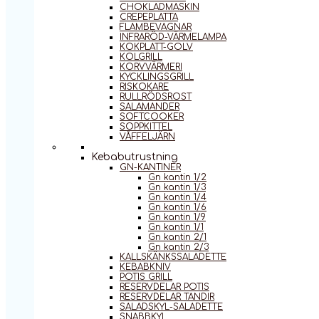
CHOKLADMASKIN
CREPEPLATTA
FLAMBEVAGNAR
INFRARÖD-VÄRMELAMPA
KOKPLATT-GOLV
KOLGRILL
KORVVÄRMERI
KYCKLINGSGRILL
RISKOKARE
RULLRÖDSROST
SALAMANDER
SOFTCOOKER
SOPPKITTEL
VÅFFELJÄRN
Kebabutrustning
GN-KANTINER
Gn kantin 1/2
Gn kantin 1/3
Gn kantin 1/4
Gn kantin 1/6
Gn kantin 1/9
Gn kantin 1/1
Gn kantin 2/1
Gn kantin 2/3
KALLSKÄNKSSALADETTE
KEBABKNIV
POTIS GRILL
RESERVDELAR POTIS
RESERVDELAR TANDIR
SALADSKYL-SALADETTE
SNABBKYL