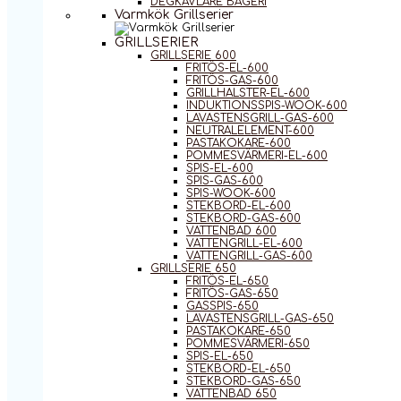
DEGKAVLARE BAGERI
Varmkök Grillserier
GRILLSERIER
GRILLSERIE 600
FRITÖS-EL-600
FRITÖS-GAS-600
GRILLHALSTER-EL-600
INDUKTIONSSPIS-WOOK-600
LAVASTENSGRILL-GAS-600
NEUTRALELEMENT-600
PASTAKOKARE-600
POMMESVÄRMERI-EL-600
SPIS-EL-600
SPIS-GAS-600
SPIS-WOOK-600
STEKBORD-EL-600
STEKBORD-GAS-600
VATTENBAD 600
VATTENGRILL-EL-600
VATTENGRILL-GAS-600
GRILLSERIE 650
FRITÖS-EL-650
FRITÖS-GAS-650
GASSPIS-650
LAVASTENSGRILL-GAS-650
PASTAKOKARE-650
POMMESVÄRMERI-650
SPIS-EL-650
STEKBORD-EL-650
STEKBORD-GAS-650
VATTENBAD 650