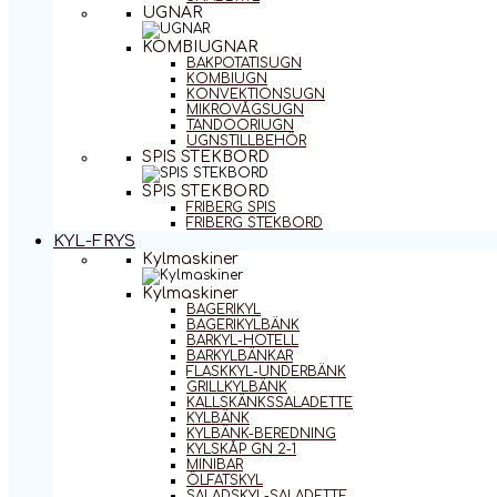
UGNAR
KOMBIUGNAR
BAKPOTATISUGN
KOMBIUGN
KONVEKTIONSUGN
MIKROVÅGSUGN
TANDOORIUGN
UGNSTILLBEHÖR
SPIS STEKBORD
SPIS STEKBORD
FRIBERG SPIS
FRIBERG STEKBORD
KYL-FRYS
Kylmaskiner
Kylmaskiner
BAGERIKYL
BAGERIKYLBÄNK
BARKYL-HOTELL
BARKYLBÄNKAR
FLASKKYL-UNDERBÄNK
GRILLKYLBÄNK
KALLSKÄNKSSALADETTE
KYLBÄNK
KYLBÄNK-BEREDNING
KYLSKÅP GN 2-1
MINIBAR
ÖLFATSKYL
SALADSKYL-SALADETTE