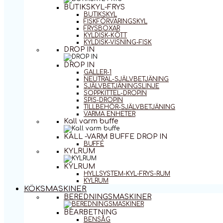
BUTIKSKYL-FRYS
BUTIKSKYL
FISKFÖRVARINGSKYL
FRYSBOXAR
KYLDISK-KÖTT
KYLDISK-VISNING-FISK
DROP IN
DROP IN
GALLER-1
NEUTRAL-SJÄLVBETJÄNING
SJÄLVBETJÄNINGSLINJE
SOPPKITTEL-DROPIN
SPIS-DROPIN
TILLBEHÖR-SJÄLVBETJÄNING
VARMA ENHETER
Kall varm buffe
KALL -VARM BUFFE DROP IN
BUFFÉ
KYLRUM
KYLRUM
HYLLSYSTEM-KYL-FRYS-RUM
KYLRUM
KÖKSMASKINER
BEREDNINGSMASKINER
BEARBETNING
BENSÅG