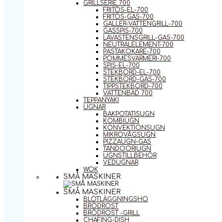
GRILLSERIE 700
FRITÖS-EL-700
FRITÖS-GAS-700
GALLER-VATTENGRILL-700
GASSPIS-700
LAVASTENSGRILL-GAS-700
NEUTRALELEMENT-700
PASTAKOKARE-700
POMMESVÄRMERI-700
SPIS-EL-700
STEKBORD-EL-700
STEKBORD-GAS-700
TIPPSTEKBORD-700
VATTENBAD 700
TEPPANYAKI
UGNAR
BAKPOTATISUGN
KOMBIUGN
KONVEKTIONSUGN
MIKROVÅGSUGN
PIZZAUGN-GAS
TANDOORIUGN
UGNSTILLBEHÖR
VEDUGNAR
WOK
SMÅ MASKINER
SMÅ MASKINER
BLÖTLÄGGNINGSHO
BRÖDROST
BRÖDROST -GRILL
CHAFING-DISH