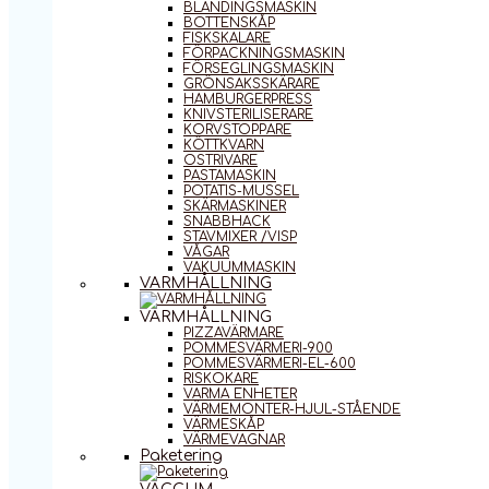
BLANDINGSMASKIN
BOTTENSKÅP
FISKSKALARE
FÖRPACKNINGSMASKIN
FÖRSEGLINGSMASKIN
GRÖNSAKSSKÄRARE
HAMBURGERPRESS
KNIVSTERILISERARE
KORVSTOPPARE
KÖTTKVARN
OSTRIVARE
PASTAMASKIN
POTATIS-MUSSEL
SKÄRMASKINER
SNABBHACK
STAVMIXER /VISP
VÅGAR
VAKUUMMASKIN
VARMHÅLLNING
VARMHÅLLNING
PIZZAVÄRMARE
POMMESVÄRMERI-900
POMMESVÄRMERI-EL-600
RISKOKARE
VARMA ENHETER
VÄRMEMONTER-HJUL-STÅENDE
VÄRMESKÅP
VÄRMEVAGNAR
Paketering