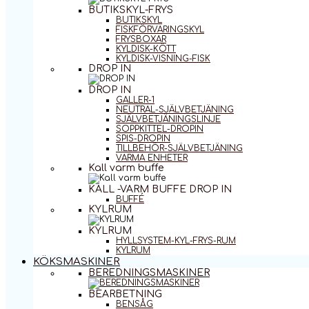
BUTIKSKYL-FRYS
BUTIKSKYL
FISKFÖRVARINGSKYL
FRYSBOXAR
KYLDISK-KÖTT
KYLDISK-VISNING-FISK
DROP IN
DROP IN
GALLER-1
NEUTRAL-SJÄLVBETJÄNING
SJÄLVBETJÄNINGSLINJE
SOPPKITTEL-DROPIN
SPIS-DROPIN
TILLBEHÖR-SJÄLVBETJÄNING
VARMA ENHETER
Kall varm buffe
KALL -VARM BUFFE DROP IN
BUFFÉ
KYLRUM
KYLRUM
HYLLSYSTEM-KYL-FRYS-RUM
KYLRUM
KÖKSMASKINER
BEREDNINGSMASKINER
BEARBETNING
BENSÅG