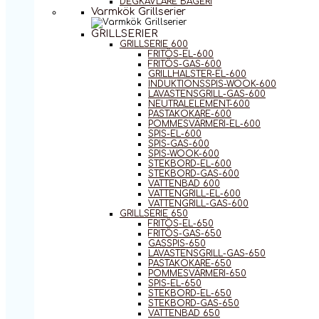
DEGKAVLARE BAGERI
Varmkök Grillserier
GRILLSERIER
GRILLSERIE 600
FRITÖS-EL-600
FRITÖS-GAS-600
GRILLHALSTER-EL-600
INDUKTIONSSPIS-WOOK-600
LAVASTENSGRILL-GAS-600
NEUTRALELEMENT-600
PASTAKOKARE-600
POMMESVÄRMERI-EL-600
SPIS-EL-600
SPIS-GAS-600
SPIS-WOOK-600
STEKBORD-EL-600
STEKBORD-GAS-600
VATTENBAD 600
VATTENGRILL-EL-600
VATTENGRILL-GAS-600
GRILLSERIE 650
FRITÖS-EL-650
FRITÖS-GAS-650
GASSPIS-650
LAVASTENSGRILL-GAS-650
PASTAKOKARE-650
POMMESVÄRMERI-650
SPIS-EL-650
STEKBORD-EL-650
STEKBORD-GAS-650
VATTENBAD 650