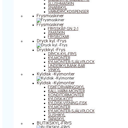
SLUSHMASKIN
SNABBKYL
VARMDRYCKDISPENSER
Frysmaskiner
Frysmaskiner
FRYSSKÅP GN 2-1
ISMASKIN
FRYSBOXAR
Dryck kyl -Frys
Dryckkyl -Frys
DRYCK-KYL-FRYS
KYLMONTER
KYLMONTER-SJÄLVPLOCK
UNDERKYLBÄNK-BAR
VINKYL
Kyldisk -Kylmonter
Kyldisk -Kylmonter
FISKFÖRVARINGSKYL
KALL-VARM-MONTER
KONDITORIMONTER
KYLDISK-KÖTT
KYLDISK-VISNING-FISK
KYLMONTER
KYLMONTER-SJÄLVPLOCK
SUSHIKYL
TAPASKYL
BUTIKSKYL-FRYS