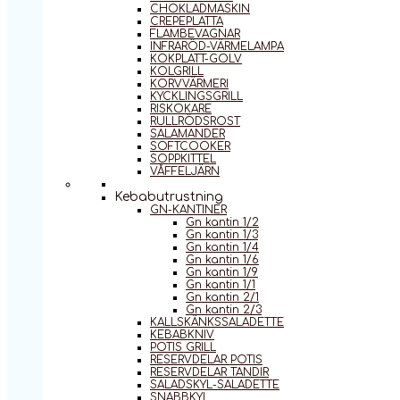
CHOKLADMASKIN
CREPEPLATTA
FLAMBEVAGNAR
INFRARÖD-VÄRMELAMPA
KOKPLATT-GOLV
KOLGRILL
KORVVÄRMERI
KYCKLINGSGRILL
RISKOKARE
RULLRÖDSROST
SALAMANDER
SOFTCOOKER
SOPPKITTEL
VÅFFELJÄRN
Kebabutrustning
GN-KANTINER
Gn kantin 1/2
Gn kantin 1/3
Gn kantin 1/4
Gn kantin 1/6
Gn kantin 1/9
Gn kantin 1/1
Gn kantin 2/1
Gn kantin 2/3
KALLSKÄNKSSALADETTE
KEBABKNIV
POTIS GRILL
RESERVDELAR POTIS
RESERVDELAR TANDIR
SALADSKYL-SALADETTE
SNABBKYL