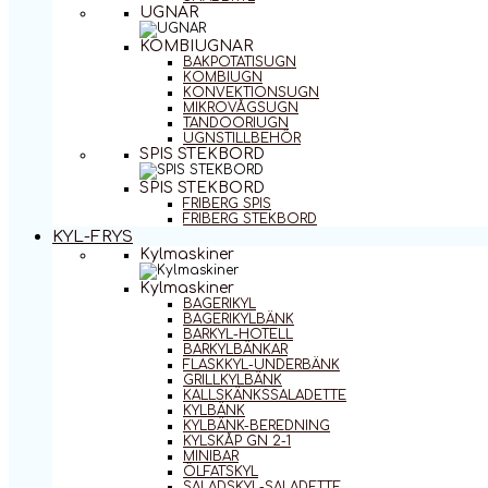
UGNAR
KOMBIUGNAR
BAKPOTATISUGN
KOMBIUGN
KONVEKTIONSUGN
MIKROVÅGSUGN
TANDOORIUGN
UGNSTILLBEHÖR
SPIS STEKBORD
SPIS STEKBORD
FRIBERG SPIS
FRIBERG STEKBORD
KYL-FRYS
Kylmaskiner
Kylmaskiner
BAGERIKYL
BAGERIKYLBÄNK
BARKYL-HOTELL
BARKYLBÄNKAR
FLASKKYL-UNDERBÄNK
GRILLKYLBÄNK
KALLSKÄNKSSALADETTE
KYLBÄNK
KYLBÄNK-BEREDNING
KYLSKÅP GN 2-1
MINIBAR
ÖLFATSKYL
SALADSKYL-SALADETTE