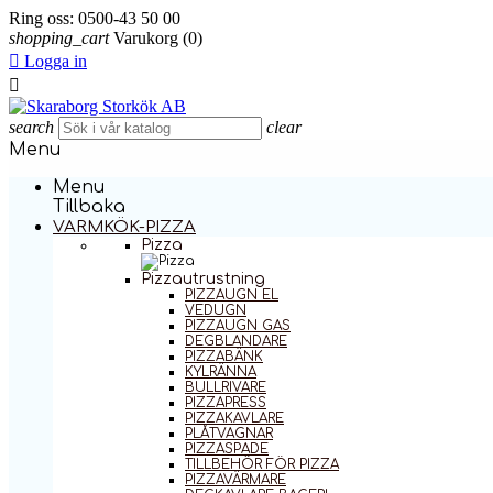
Ring oss:
0500-43 50 00
shopping_cart
Varukorg
(0)

Logga in

search
clear
Menu
Menu
Tillbaka
VARMKÖK-PIZZA
Pizza
Pizzautrustning
PIZZAUGN EL
VEDUGN
PIZZAUGN GAS
DEGBLANDARE
PIZZABÄNK
KYLRÄNNA
BULLRIVARE
PIZZAPRESS
PIZZAKAVLARE
PLÅTVAGNAR
PIZZASPADE
TILLBEHÖR FÖR PIZZA
PIZZAVÄRMARE