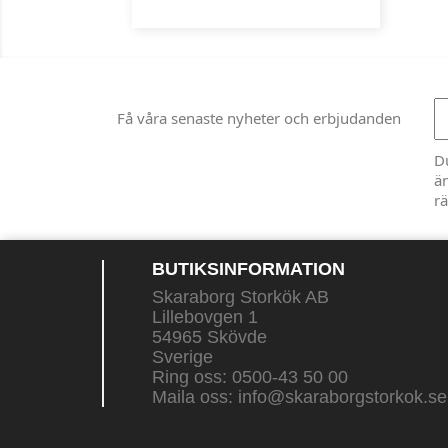
Få våra senaste nyheter och erbjudanden
D
än
rä
BUTIKSINFORMATION
Skaraborg Storkök AB
Lillebovgen 1
54965 Skövde
Sverige
Ring oss:
0500-43 50 00
Maila oss:
info@skaraborgstorkok.se