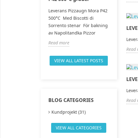
Leverans Pizzaugn Mora P42
Leverans 
500°C Med Biscotti di
till vår 
Sorrento stenar För bakning
Norge
LEV
av Napolitandka Pizzor
Read mor
Lever
Read more
Read 
VIEW ALL LATEST POSTS
LEV
Lever
BLOG CATEGORIES
Read 
Kundprojekt (31)
VIEW ALL CATEGORIES