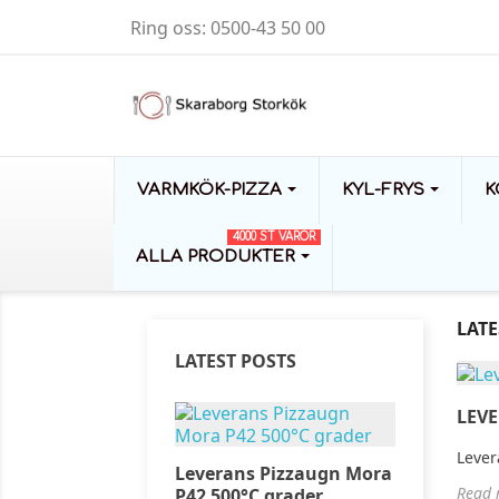
Ring oss:
0500-43 50 00
VARMKÖK-PIZZA
KYL-FRYS
K
4000 ST VAROR
ALLA PRODUKTER
LATE
LATEST POSTS
LEV
s Frysrum
Lever
Leverans Pizzaugn Mora
Leveran
Read 
frysrum
P42 500°C grader
frysrum