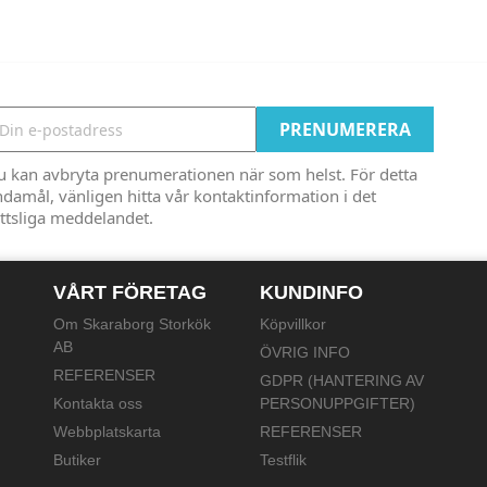
u kan avbryta prenumerationen när som helst. För detta
damål, vänligen hitta vår kontaktinformation i det
ttsliga meddelandet.
VÅRT FÖRETAG
KUNDINFO
Om Skaraborg Storkök
Köpvillkor
AB
ÖVRIG INFO
REFERENSER
GDPR (HANTERING AV
Kontakta oss
PERSONUPPGIFTER)
Webbplatskarta
REFERENSER
Butiker
Testflik