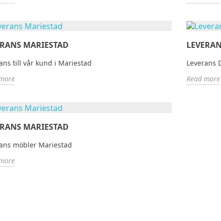
Read mo
av Kyl och Frysrum
Leverans frysrum köping
kund i Hokksund
Read more
ERANS MARIESTAD
LEVERAN
e
ans till vår kund i Mariestad
Leverans 
more
Read more
ERANS MARIESTAD
ans möbler Mariestad
more