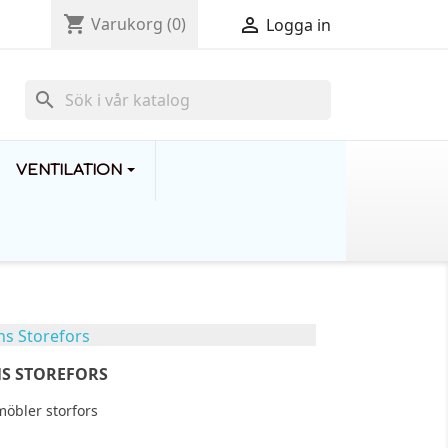
shopping_cart

Varukorg
(0)
Logga in
search
VENTILATION
S STOREFORS
ns Storefors
Leverans Mariestad
Lever
möbler storfors
s möbler storfors
Leverans till vår kund i
Levera