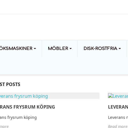
ÖKSMASKINER
MÖBLER
DISK-ROSTFRIA
ST POSTS
ERANS FRYSRUM KÖPING
LEVERAN
Levera
ans frysrum köping
Leverans 
s Kyl och
Leverans frysrum
more
Read more
Leveran
 Norge
köping