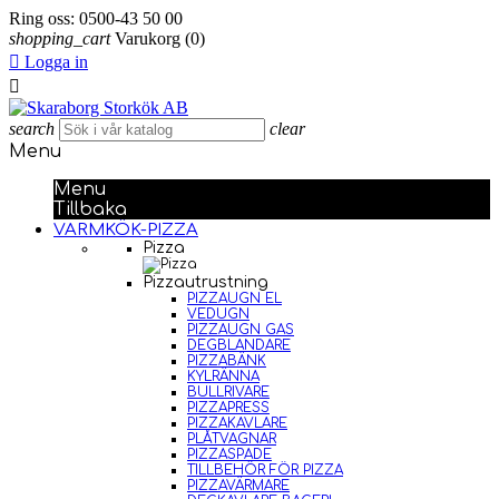
Ring oss:
0500-43 50 00
shopping_cart
Varukorg
(0)

Logga in

search
clear
Menu
Menu
Tillbaka
VARMKÖK-PIZZA
Pizza
Pizzautrustning
PIZZAUGN EL
VEDUGN
PIZZAUGN GAS
DEGBLANDARE
PIZZABÄNK
KYLRÄNNA
BULLRIVARE
PIZZAPRESS
PIZZAKAVLARE
PLÅTVAGNAR
PIZZASPADE
TILLBEHÖR FÖR PIZZA
PIZZAVÄRMARE