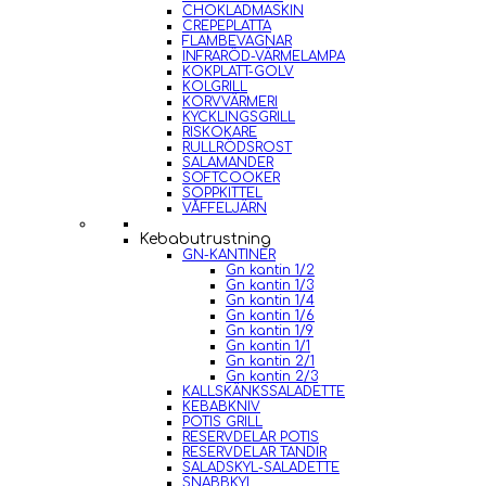
CHOKLADMASKIN
CREPEPLATTA
FLAMBEVAGNAR
INFRARÖD-VÄRMELAMPA
KOKPLATT-GOLV
KOLGRILL
KORVVÄRMERI
KYCKLINGSGRILL
RISKOKARE
RULLRÖDSROST
SALAMANDER
SOFTCOOKER
SOPPKITTEL
VÅFFELJÄRN
Kebabutrustning
GN-KANTINER
Gn kantin 1/2
Gn kantin 1/3
Gn kantin 1/4
Gn kantin 1/6
Gn kantin 1/9
Gn kantin 1/1
Gn kantin 2/1
Gn kantin 2/3
KALLSKÄNKSSALADETTE
KEBABKNIV
POTIS GRILL
RESERVDELAR POTIS
RESERVDELAR TANDIR
SALADSKYL-SALADETTE
SNABBKYL