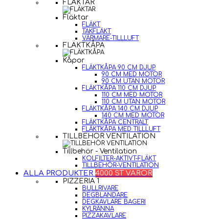
FLÄKTAR
Fläktar
FLÄKT
TAKFLÄKT
VÄRMARE-TILLLUFT
FLÄKTKÅPA
Kåpor
FLÄKTKÅPA 90 CM DJUP
90 CM MED MOTOR
90 CM UTAN MOTOR
FLÄKTKÅPA 110 CM DJUP
110 CM MED MOTOR
110 CM UTAN MOTOR
FLÄKTKÅPA 140 CM DJUP
140 CM MED MOTOR
FLÄKTKÅPA CENTRALT
FLÄKTKÅPA MED TILLLUFT
TILLBEHÖR VENTILATION
Tillbehör - Ventilation
KOLFILTER-AKTIVT-FLÄKT
TILLBEHÖR-VENTILATION
ALLA PRODUKTER
4000 ST VAROR
PIZZERIA 1
BULLRIVARE
DEGBLANDARE
DEGKAVLARE BAGERI
KYLRÄNNA
PIZZAKAVLARE