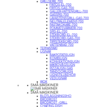
GRILLSERIE 700
FRITÖS-EL-700
FRITÖS-GAS-700
GALLER-VATTENGRILL-700
GASSPIS-700
LAVASTENSGRILL-GAS-700
NEUTRALELEMENT-700
PASTAKOKARE-700
POMMESVÄRMERI-700
SPIS-EL-700
STEKBORD-EL-700
STEKBORD-GAS-700
TIPPSTEKBORD-700
VATTENBAD 700
TEPPANYAKI
UGNAR
BAKPOTATISUGN
KOMBIUGN
KONVEKTIONSUGN
MIKROVÅGSUGN
PIZZAUGN-GAS
TANDOORIUGN
UGNSTILLBEHÖR
VEDUGNAR
WOK
SMÅ MASKINER
SMÅ MASKINER
BLÖTLÄGGNINGSHO
BRÖDROST
BRÖDROST -GRILL
CHAFING-DISH