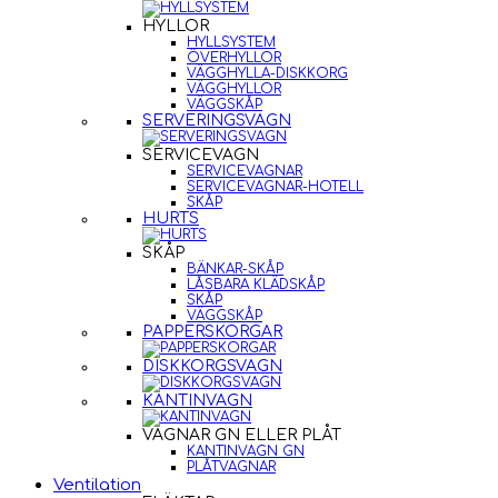
HYLLOR
HYLLSYSTEM
ÖVERHYLLOR
VÄGGHYLLA-DISKKORG
VÄGGHYLLOR
VÄGGSKÅP
SERVERINGSVAGN
SERVICEVAGN
SERVICEVAGNAR
SERVICEVAGNAR-HOTELL
SKÅP
HURTS
SKÅP
BÄNKAR-SKÅP
LÅSBARA KLÄDSKÅP
SKÅP
VÄGGSKÅP
PAPPERSKORGAR
DISKKORGSVAGN
KANTINVAGN
VAGNAR GN ELLER PLÅT
KANTINVAGN GN
PLÅTVAGNAR
Ventilation