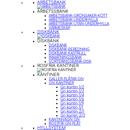
ARBETSBÄNK
ARBETSSBÄNK
ARBETSBÄNK-GRÖNSAKER-KÖTT
ARBETSBÄNK-UNDERHYLLA
ARBETSBÄNK-UTAN-UNDERHYLLA
VÄRMESKÅP
DISKBÄNK
DISKBÄNK
DISKBÄNK
DISKBÄNK-BEREDNING
DISKBÄNK-KASTRULL
INMATNINGSBÄNK
SORTERINGSBÄNK-DISK
ROSFRIA KANTINER
KANTINER
GALLER-PLÅTAR-GN
GN-KANTINER
Gn kantin 1/2
Gn kantin 1/3
Gn kantin 1/4
Gn kantin 1/6
Gn kantin 1/9
Gn kantin 1/1
Gn kantin 2/1
Gn kantin 2/3
KANTINVAGN GN
ROSTFRI-GN-PLÅT
HYLLSYSTEM