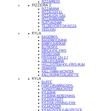
PIZZAPRESS
PIZZERIA 2
PIZZABÄNK
PIZZAUGN EL
PIZZAUGN GAS
PIZZAVÄRMARE
PLÅTVAGNAR
TILLBEHÖR FÖR PIZZA
VEDUGN
KYLA
BAGERIKYL
BAGERIKYLBÄNK
BARKYLBÄNKAR
BUTIKSKYL
DRYCK-KYL-FRYS
FRYSBOXAR
FRYSSKÅP GN 2-1
GRILLKYLBÄNK
HYLLSYSTEM-KYL-FRYS-RUM
ISMASKIN
KALL-VARM-MONTER
KALLSKÄNKSSALADETTE
KYLA
BUFFÉ
FISKFÖRVARINGSKYL
KONDITORIMONTER
KYLBÄNK
KYLBÄNK-BEREDNING
KYLDISK-KÖTT
KYLDISK-VISNING-FISK
KYLMONTER
KYLMONTER-SJÄLVPLOCK