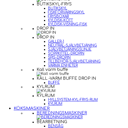
BUTIKSKYL-FRYS
BUTIKSKYL
FISKFÖRVARINGSKYL
FRYSBOXAR
KYLDISK-KÖTT
KYLDISK-VISNING-FISK
DROP IN
DROP IN
GALLER-1
NEUTRAL-SJÄLVBETJÄNING
SJÄLVBETJÄNINGSLINJE
SOPPKITTEL-DROPIN
SPIS-DROPIN
TILLBEHÖR-SJÄLVBETJÄNING
VARMA ENHETER
Kall varm buffe
KALL -VARM BUFFE DROP IN
BUFFÉ
KYLRUM
KYLRUM
HYLLSYSTEM-KYL-FRYS-RUM
KYLRUM
KÖKSMASKINER
BEREDNINGSMASKINER
BEARBETNING
BENSÅG