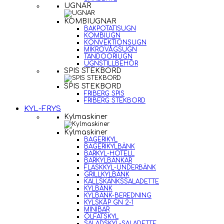
UGNAR
KOMBIUGNAR
BAKPOTATISUGN
KOMBIUGN
KONVEKTIONSUGN
MIKROVÅGSUGN
TANDOORIUGN
UGNSTILLBEHÖR
SPIS STEKBORD
SPIS STEKBORD
FRIBERG SPIS
FRIBERG STEKBORD
KYL-FRYS
Kylmaskiner
Kylmaskiner
BAGERIKYL
BAGERIKYLBÄNK
BARKYL-HOTELL
BARKYLBÄNKAR
FLASKKYL-UNDERBÄNK
GRILLKYLBÄNK
KALLSKÄNKSSALADETTE
KYLBÄNK
KYLBÄNK-BEREDNING
KYLSKÅP GN 2-1
MINIBAR
ÖLFATSKYL
SALADSKYL-SALADETTE