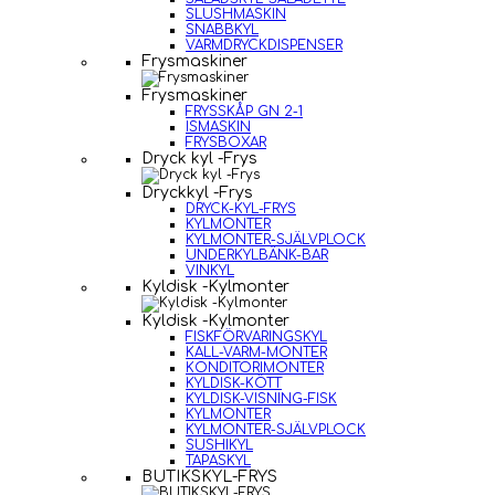
SLUSHMASKIN
SNABBKYL
VARMDRYCKDISPENSER
Frysmaskiner
Frysmaskiner
FRYSSKÅP GN 2-1
ISMASKIN
FRYSBOXAR
Dryck kyl -Frys
Dryckkyl -Frys
DRYCK-KYL-FRYS
KYLMONTER
KYLMONTER-SJÄLVPLOCK
UNDERKYLBÄNK-BAR
VINKYL
Kyldisk -Kylmonter
Kyldisk -Kylmonter
FISKFÖRVARINGSKYL
KALL-VARM-MONTER
KONDITORIMONTER
KYLDISK-KÖTT
KYLDISK-VISNING-FISK
KYLMONTER
KYLMONTER-SJÄLVPLOCK
SUSHIKYL
TAPASKYL
BUTIKSKYL-FRYS