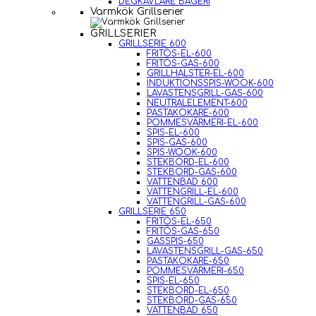
DEGKAVLARE BAGERI
Varmkök Grillserier
GRILLSERIER
GRILLSERIE 600
FRITÖS-EL-600
FRITÖS-GAS-600
GRILLHALSTER-EL-600
INDUKTIONSSPIS-WOOK-600
LAVASTENSGRILL-GAS-600
NEUTRALELEMENT-600
PASTAKOKARE-600
POMMESVÄRMERI-EL-600
SPIS-EL-600
SPIS-GAS-600
SPIS-WOOK-600
STEKBORD-EL-600
STEKBORD-GAS-600
VATTENBAD 600
VATTENGRILL-EL-600
VATTENGRILL-GAS-600
GRILLSERIE 650
FRITÖS-EL-650
FRITÖS-GAS-650
GASSPIS-650
LAVASTENSGRILL-GAS-650
PASTAKOKARE-650
POMMESVÄRMERI-650
SPIS-EL-650
STEKBORD-EL-650
STEKBORD-GAS-650
VATTENBAD 650