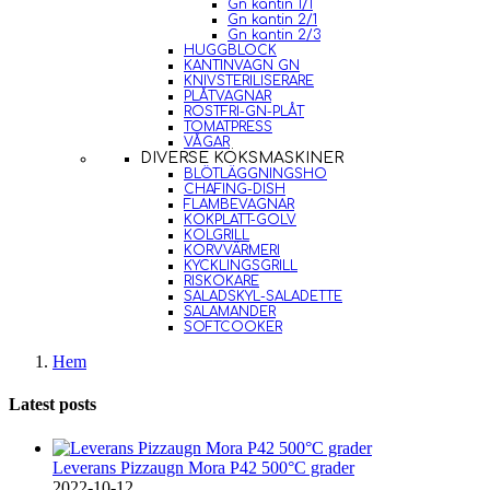
Gn kantin 1/1
Gn kantin 2/1
Gn kantin 2/3
HUGGBLOCK
KANTINVAGN GN
KNIVSTERILISERARE
PLÅTVAGNAR
ROSTFRI-GN-PLÅT
TOMATPRESS
VÅGAR
DIVERSE KÖKSMASKINER
BLÖTLÄGGNINGSHO
CHAFING-DISH
FLAMBEVAGNAR
KOKPLATT-GOLV
KOLGRILL
KORVVÄRMERI
KYCKLINGSGRILL
RISKOKARE
SALADSKYL-SALADETTE
SALAMANDER
SOFTCOOKER
Hem
Latest posts
Leverans Pizzaugn Mora P42 500°C grader
2022-10-12