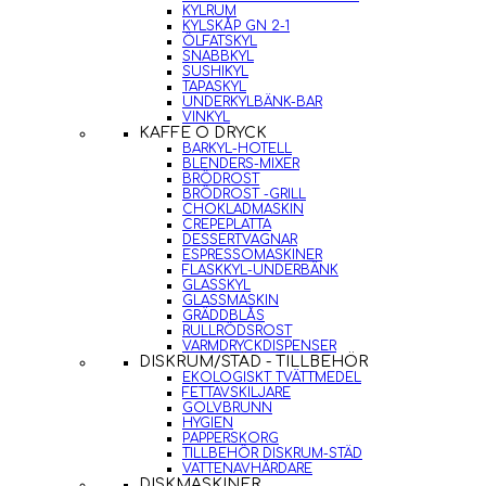
KYLRUM
KYLSKÅP GN 2-1
ÖLFATSKYL
SNABBKYL
SUSHIKYL
TAPASKYL
UNDERKYLBÄNK-BAR
VINKYL
KAFFE O DRYCK
BARKYL-HOTELL
BLENDERS-MIXER
BRÖDROST
BRÖDROST -GRILL
CHOKLADMASKIN
CREPEPLATTA
DESSERTVAGNAR
ESPRESSOMASKINER
FLASKKYL-UNDERBÄNK
GLASSKYL
GLASSMASKIN
GRÄDDBLÅS
RULLRÖDSROST
VARMDRYCKDISPENSER
DISKRUM/STÄD - TILLBEHÖR
EKOLOGISKT TVÄTTMEDEL
FETTAVSKILJARE
GOLVBRUNN
HYGIEN
PAPPERSKORG
TILLBEHÖR DISKRUM-STÄD
VATTENAVHÄRDARE
DISKMASKINER