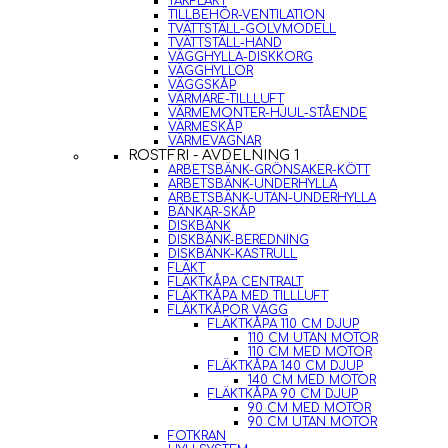
TAKFLÄKT
TILLBEHÖR-VENTILATION
TVÄTTSTÄLL-GOLVMODELL
TVÄTTSTÄLL-HAND
VÄGGHYLLA-DISKKORG
VÄGGHYLLOR
VÄGGSKÅP
VÄRMARE-TILLLUFT
VÄRMEMONTER-HJUL-STÅENDE
VÄRMESKÅP
VÄRMEVAGNAR
ROSTFRI - AVDELNING 1
ARBETSBÄNK-GRÖNSAKER-KÖTT
ARBETSBÄNK-UNDERHYLLA
ARBETSBÄNK-UTAN-UNDERHYLLA
BÄNKAR-SKÅP
DISKBÄNK
DISKBÄNK-BEREDNING
DISKBÄNK-KASTRULL
FLÄKT
FLÄKTKÅPA CENTRALT
FLÄKTKÅPA MED TILLLUFT
FLÄKTKÅPOR VÄGG
FLÄKTKÅPA 110 CM DJUP
110 CM UTAN MOTOR
110 CM MED MOTOR
FLÄKTKÅPA 140 CM DJUP
140 CM MED MOTOR
FLÄKTKÅPA 90 CM DJUP
90 CM MED MOTOR
90 CM UTAN MOTOR
FOTKRAN