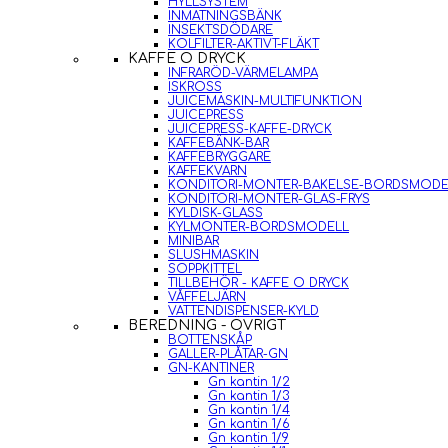
HYLLSYSTEM
INMATNINGSBÄNK
INSEKTSDÖDARE
KOLFILTER-AKTIVT-FLÄKT
KAFFE O DRYCK
INFRARÖD-VÄRMELAMPA
ISKROSS
JUICEMASKIN-MULTIFUNKTION
JUICEPRESS
JUICEPRESS-KAFFE-DRYCK
KAFFEBÄNK-BAR
KAFFEBRYGGARE
KAFFEKVARN
KONDITORI-MONTER-BAKELSE-BORDSMODE
KONDITORI-MONTER-GLAS-FRYS
KYLDISK-GLASS
KYLMONTER-BORDSMODELL
MINIBAR
SLUSHMASKIN
SOPPKITTEL
TILLBEHÖR - KAFFE O DRYCK
VÅFFELJÄRN
VATTENDISPENSER-KYLD
BEREDNING - ÖVRIGT
BOTTENSKÅP
GALLER-PLÅTAR-GN
GN-KANTINER
Gn kantin 1/2
Gn kantin 1/3
Gn kantin 1/4
Gn kantin 1/6
Gn kantin 1/9