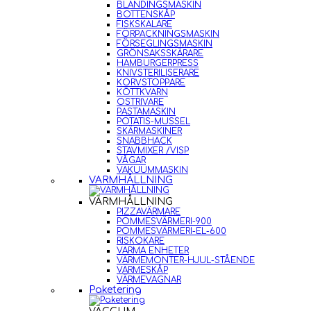
BLANDINGSMASKIN
BOTTENSKÅP
FISKSKALARE
FÖRPACKNINGSMASKIN
FÖRSEGLINGSMASKIN
GRÖNSAKSSKÄRARE
HAMBURGERPRESS
KNIVSTERILISERARE
KORVSTOPPARE
KÖTTKVARN
OSTRIVARE
PASTAMASKIN
POTATIS-MUSSEL
SKÄRMASKINER
SNABBHACK
STAVMIXER /VISP
VÅGAR
VAKUUMMASKIN
VARMHÅLLNING
VARMHÅLLNING
PIZZAVÄRMARE
POMMESVÄRMERI-900
POMMESVÄRMERI-EL-600
RISKOKARE
VARMA ENHETER
VÄRMEMONTER-HJUL-STÅENDE
VÄRMESKÅP
VÄRMEVAGNAR
Paketering