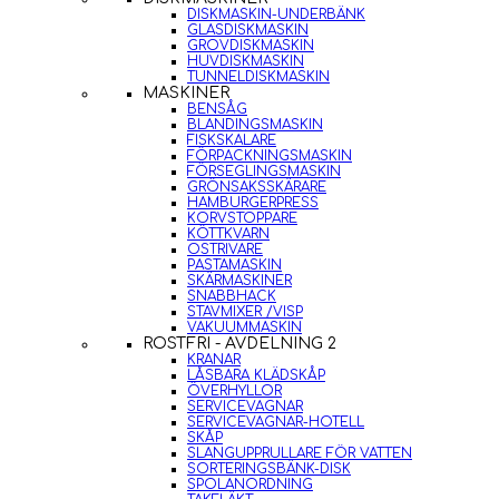
DISKMASKIN-UNDERBÄNK
GLASDISKMASKIN
GROVDISKMASKIN
HUVDISKMASKIN
TUNNELDISKMASKIN
MASKINER
BENSÅG
BLANDINGSMASKIN
FISKSKALARE
FÖRPACKNINGSMASKIN
FÖRSEGLINGSMASKIN
GRÖNSAKSSKÄRARE
HAMBURGERPRESS
KORVSTOPPARE
KÖTTKVARN
OSTRIVARE
PASTAMASKIN
SKÄRMASKINER
SNABBHACK
STAVMIXER /VISP
VAKUUMMASKIN
ROSTFRI - AVDELNING 2
KRANAR
LÅSBARA KLÄDSKÅP
ÖVERHYLLOR
SERVICEVAGNAR
SERVICEVAGNAR-HOTELL
SKÅP
SLANGUPPRULLARE FÖR VATTEN
SORTERINGSBÄNK-DISK
SPOLANORDNING