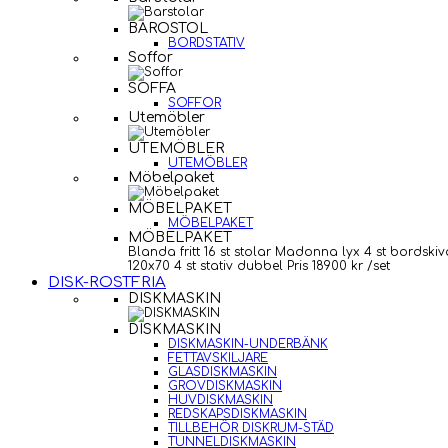
BAROSTOL
BORDSTATIV
Soffor
SOFFA
SOFFOR
Utemöbler
UTEMÖBLER
UTEMÖBLER
Möbelpaket
MÖBELPAKET
MÖBELPAKET
MÖBELPAKET
Blanda fritt 16 st stolar Madonna lyx 4 st bordskiv
120x70 4 st stativ dubbel Pris 18900 kr /set
DISK-ROSTFRIA
DISKMASKIN
DISKMASKIN
DISKMASKIN-UNDERBÄNK
FETTAVSKILJARE
GLASDISKMASKIN
GROVDISKMASKIN
HUVDISKMASKIN
REDSKAPSDISKMASKIN
TILLBEHÖR DISKRUM-STÄD
TUNNELDISKMASKIN