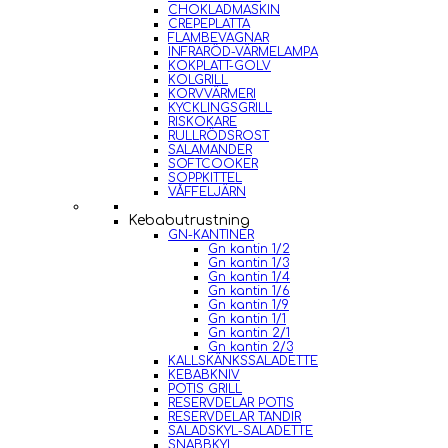
CHOKLADMASKIN
CREPEPLATTA
FLAMBEVAGNAR
INFRARÖD-VÄRMELAMPA
KOKPLATT-GOLV
KOLGRILL
KORVVÄRMERI
KYCKLINGSGRILL
RISKOKARE
RULLRÖDSROST
SALAMANDER
SOFTCOOKER
SOPPKITTEL
VÅFFELJÄRN
Kebabutrustning
GN-KANTINER
Gn kantin 1/2
Gn kantin 1/3
Gn kantin 1/4
Gn kantin 1/6
Gn kantin 1/9
Gn kantin 1/1
Gn kantin 2/1
Gn kantin 2/3
KALLSKÄNKSSALADETTE
KEBABKNIV
POTIS GRILL
RESERVDELAR POTIS
RESERVDELAR TANDIR
SALADSKYL-SALADETTE
SNABBKYL