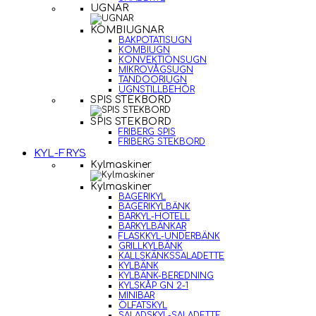
UGNAR
KOMBIUGNAR
BAKPOTATISUGN
KOMBIUGN
KONVEKTIONSUGN
MIKROVÅGSUGN
TANDOORIUGN
UGNSTILLBEHÖR
SPIS STEKBORD
SPIS STEKBORD
FRIBERG SPIS
FRIBERG STEKBORD
KYL-FRYS
Kylmaskiner
Kylmaskiner
BAGERIKYL
BAGERIKYLBÄNK
BARKYL-HOTELL
BARKYLBÄNKAR
FLASKKYL-UNDERBÄNK
GRILLKYLBÄNK
KALLSKÄNKSSALADETTE
KYLBÄNK
KYLBÄNK-BEREDNING
KYLSKÅP GN 2-1
MINIBAR
ÖLFATSKYL
SALADSKYL-SALADETTE