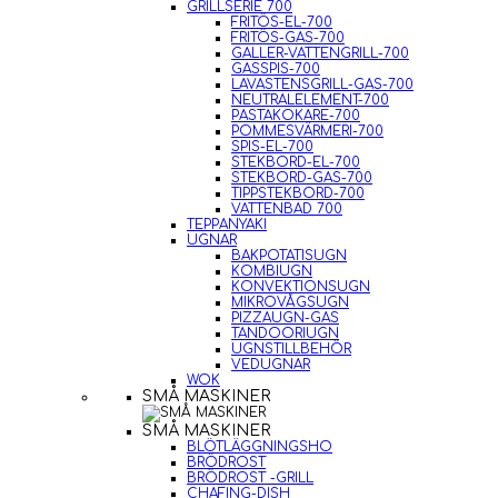
GRILLSERIE 700
FRITÖS-EL-700
FRITÖS-GAS-700
GALLER-VATTENGRILL-700
GASSPIS-700
LAVASTENSGRILL-GAS-700
NEUTRALELEMENT-700
PASTAKOKARE-700
POMMESVÄRMERI-700
SPIS-EL-700
STEKBORD-EL-700
STEKBORD-GAS-700
TIPPSTEKBORD-700
VATTENBAD 700
TEPPANYAKI
UGNAR
BAKPOTATISUGN
KOMBIUGN
KONVEKTIONSUGN
MIKROVÅGSUGN
PIZZAUGN-GAS
TANDOORIUGN
UGNSTILLBEHÖR
VEDUGNAR
WOK
SMÅ MASKINER
SMÅ MASKINER
BLÖTLÄGGNINGSHO
BRÖDROST
BRÖDROST -GRILL
CHAFING-DISH