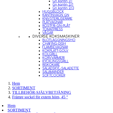
Gn kantin 1/1
Gn kantin 2/1
Gn kantin 2/3
HUGGBLOCK
KANTINVAGN GN
KNIVSTERILISERARE
PLÅTVAGNAR
ROSTFRI-GN-PLÅT
TOMATPRESS
VÅGAR
DIVERSE KÖKSMASKINER
BLÖTLÄGGNINGSHO
CHAFING-DISH
FLAMBEVAGNAR
KOKPLATT-GOLV
KOLGRILL
KORVVÄRMERI
KYCKLINGSGRILL
RISKOKARE
SALADSKYL-SALADETTE
SALAMANDER
SOFTCOOKER
Hem
SORTIMENT
TILLBEHÖR-SJÄLVBETJÄNING
Främre sockel för extern hörn, 45 °
Hem
SORTIMENT