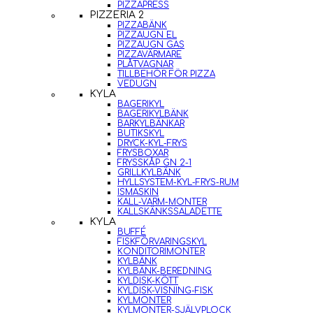
PIZZAPRESS
PIZZERIA 2
PIZZABÄNK
PIZZAUGN EL
PIZZAUGN GAS
PIZZAVÄRMARE
PLÅTVAGNAR
TILLBEHÖR FÖR PIZZA
VEDUGN
KYLA
BAGERIKYL
BAGERIKYLBÄNK
BARKYLBÄNKAR
BUTIKSKYL
DRYCK-KYL-FRYS
FRYSBOXAR
FRYSSKÅP GN 2-1
GRILLKYLBÄNK
HYLLSYSTEM-KYL-FRYS-RUM
ISMASKIN
KALL-VARM-MONTER
KALLSKÄNKSSALADETTE
KYLA
BUFFÉ
FISKFÖRVARINGSKYL
KONDITORIMONTER
KYLBÄNK
KYLBÄNK-BEREDNING
KYLDISK-KÖTT
KYLDISK-VISNING-FISK
KYLMONTER
KYLMONTER-SJÄLVPLOCK