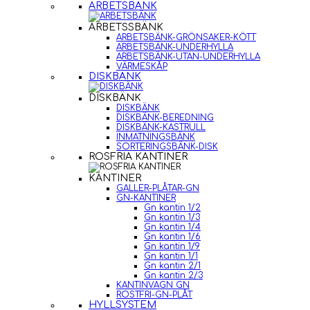
ARBETSBÄNK
ARBETSSBÄNK
ARBETSBÄNK-GRÖNSAKER-KÖTT
ARBETSBÄNK-UNDERHYLLA
ARBETSBÄNK-UTAN-UNDERHYLLA
VÄRMESKÅP
DISKBÄNK
DISKBÄNK
DISKBÄNK
DISKBÄNK-BEREDNING
DISKBÄNK-KASTRULL
INMATNINGSBÄNK
SORTERINGSBÄNK-DISK
ROSFRIA KANTINER
KANTINER
GALLER-PLÅTAR-GN
GN-KANTINER
Gn kantin 1/2
Gn kantin 1/3
Gn kantin 1/4
Gn kantin 1/6
Gn kantin 1/9
Gn kantin 1/1
Gn kantin 2/1
Gn kantin 2/3
KANTINVAGN GN
ROSTFRI-GN-PLÅT
HYLLSYSTEM