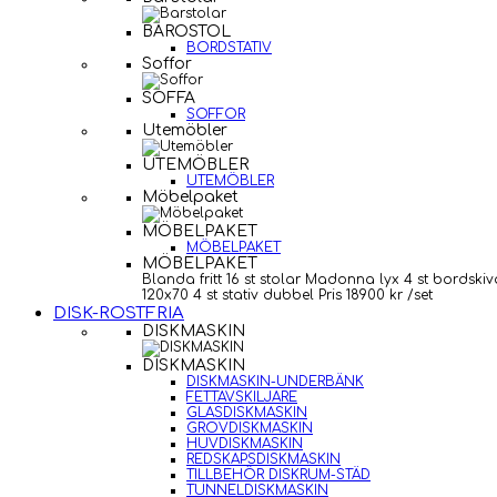
BAROSTOL
BORDSTATIV
Soffor
SOFFA
SOFFOR
Utemöbler
UTEMÖBLER
UTEMÖBLER
Möbelpaket
MÖBELPAKET
MÖBELPAKET
MÖBELPAKET
Blanda fritt 16 st stolar Madonna lyx 4 st bordskiv
120x70 4 st stativ dubbel Pris 18900 kr /set
DISK-ROSTFRIA
DISKMASKIN
DISKMASKIN
DISKMASKIN-UNDERBÄNK
FETTAVSKILJARE
GLASDISKMASKIN
GROVDISKMASKIN
HUVDISKMASKIN
REDSKAPSDISKMASKIN
TILLBEHÖR DISKRUM-STÄD
TUNNELDISKMASKIN