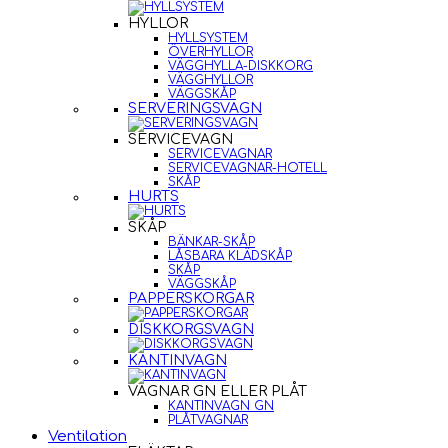
HYLLOR
HYLLSYSTEM
ÖVERHYLLOR
VÄGGHYLLA-DISKKORG
VÄGGHYLLOR
VÄGGSKÅP
SERVERINGSVAGN
SERVICEVAGN
SERVICEVAGNAR
SERVICEVAGNAR-HOTELL
SKÅP
HURTS
SKÅP
BÄNKAR-SKÅP
LÅSBARA KLÄDSKÅP
SKÅP
VÄGGSKÅP
PAPPERSKORGAR
DISKKORGSVAGN
KANTINVAGN
VAGNAR GN ELLER PLÅT
KANTINVAGN GN
PLÅTVAGNAR
Ventilation