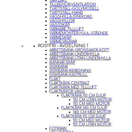
TAKFLÄKT
TILLBEHÖR-VENTILATION
TVÄTTSTÄLL-GOLVMODELL
TVÄTTSTÄLL-HAND
VÄGGHYLLA-DISKKORG
VÄGGHYLLOR
VÄGGSKÅP
VÄRMARE-TILLLUFT
VÄRMEMONTER-HJUL-STÅENDE
VÄRMESKÅP
VÄRMEVAGNAR
ROSTFRI - AVDELNING 1
ARBETSBÄNK-GRÖNSAKER-KÖTT
ARBETSBÄNK-UNDERHYLLA
ARBETSBÄNK-UTAN-UNDERHYLLA
BÄNKAR-SKÅP
DISKBÄNK
DISKBÄNK-BEREDNING
DISKBÄNK-KASTRULL
FLÄKT
FLÄKTKÅPA CENTRALT
FLÄKTKÅPA MED TILLLUFT
FLÄKTKÅPOR VÄGG
FLÄKTKÅPA 110 CM DJUP
110 CM UTAN MOTOR
110 CM MED MOTOR
FLÄKTKÅPA 140 CM DJUP
140 CM MED MOTOR
FLÄKTKÅPA 90 CM DJUP
90 CM MED MOTOR
90 CM UTAN MOTOR
FOTKRAN