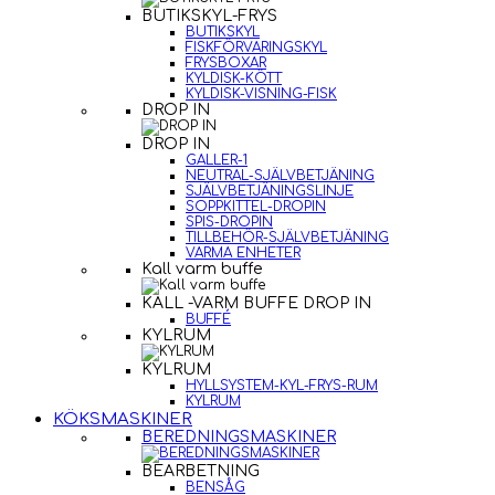
BUTIKSKYL-FRYS
BUTIKSKYL
FISKFÖRVARINGSKYL
FRYSBOXAR
KYLDISK-KÖTT
KYLDISK-VISNING-FISK
DROP IN
DROP IN
GALLER-1
NEUTRAL-SJÄLVBETJÄNING
SJÄLVBETJÄNINGSLINJE
SOPPKITTEL-DROPIN
SPIS-DROPIN
TILLBEHÖR-SJÄLVBETJÄNING
VARMA ENHETER
Kall varm buffe
KALL -VARM BUFFE DROP IN
BUFFÉ
KYLRUM
KYLRUM
HYLLSYSTEM-KYL-FRYS-RUM
KYLRUM
KÖKSMASKINER
BEREDNINGSMASKINER
BEARBETNING
BENSÅG