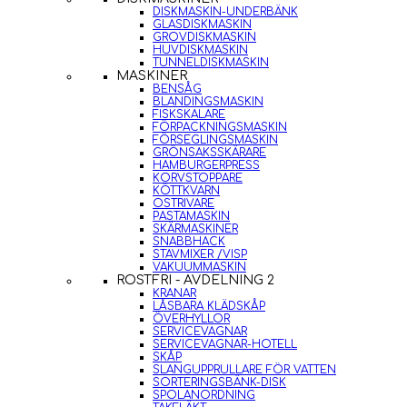
DISKMASKIN-UNDERBÄNK
GLASDISKMASKIN
GROVDISKMASKIN
HUVDISKMASKIN
TUNNELDISKMASKIN
MASKINER
BENSÅG
BLANDINGSMASKIN
FISKSKALARE
FÖRPACKNINGSMASKIN
FÖRSEGLINGSMASKIN
GRÖNSAKSSKÄRARE
HAMBURGERPRESS
KORVSTOPPARE
KÖTTKVARN
OSTRIVARE
PASTAMASKIN
SKÄRMASKINER
SNABBHACK
STAVMIXER /VISP
VAKUUMMASKIN
ROSTFRI - AVDELNING 2
KRANAR
LÅSBARA KLÄDSKÅP
ÖVERHYLLOR
SERVICEVAGNAR
SERVICEVAGNAR-HOTELL
SKÅP
SLANGUPPRULLARE FÖR VATTEN
SORTERINGSBÄNK-DISK
SPOLANORDNING