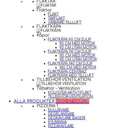
FLÄKTAR
Fläktar
FLÄKT
TAKFLÄKT
VÄRMARE-TILLLUFT
FLÄKTKÅPA
Kåpor
FLÄKTKÅPA 90 CM DJUP
90 CM MED MOTOR
90 CM UTAN MOTOR
FLÄKTKÅPA 110 CM DJUP
110 CM MED MOTOR
110 CM UTAN MOTOR
FLÄKTKÅPA 140 CM DJUP
140 CM MED MOTOR
FLÄKTKÅPA CENTRALT
FLÄKTKÅPA MED TILLLUFT
TILLBEHÖR VENTILATION
Tillbehör - Ventilation
KOLFILTER-AKTIVT-FLÄKT
TILLBEHÖR-VENTILATION
ALLA PRODUKTER
4000 ST VAROR
PIZZERIA 1
BULLRIVARE
DEGBLANDARE
DEGKAVLARE BAGERI
KYLRÄNNA
PIZZAKAVLARE