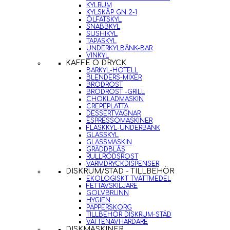
KYLRUM
KYLSKÅP GN 2-1
ÖLFATSKYL
SNABBKYL
SUSHIKYL
TAPASKYL
UNDERKYLBÄNK-BAR
VINKYL
KAFFE O DRYCK
BARKYL-HOTELL
BLENDERS-MIXER
BRÖDROST
BRÖDROST -GRILL
CHOKLADMASKIN
CREPEPLATTA
DESSERTVAGNAR
ESPRESSOMASKINER
FLASKKYL-UNDERBÄNK
GLASSKYL
GLASSMASKIN
GRÄDDBLÅS
RULLRÖDSROST
VARMDRYCKDISPENSER
DISKRUM/STÄD - TILLBEHÖR
EKOLOGISKT TVÄTTMEDEL
FETTAVSKILJARE
GOLVBRUNN
HYGIEN
PAPPERSKORG
TILLBEHÖR DISKRUM-STÄD
VATTENAVHÄRDARE
DISKMASKINER