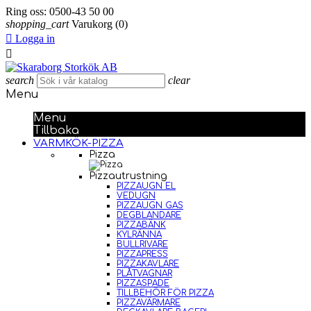
Ring oss:
0500-43 50 00
shopping_cart
Varukorg
(0)

Logga in

search
clear
Menu
Menu
Tillbaka
VARMKÖK-PIZZA
Pizza
Pizzautrustning
PIZZAUGN EL
VEDUGN
PIZZAUGN GAS
DEGBLANDARE
PIZZABÄNK
KYLRÄNNA
BULLRIVARE
PIZZAPRESS
PIZZAKAVLARE
PLÅTVAGNAR
PIZZASPADE
TILLBEHÖR FÖR PIZZA
PIZZAVÄRMARE