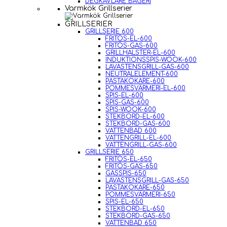
DEGKAVLARE BAGERI
Varmkök Grillserier
GRILLSERIER
GRILLSERIE 600
FRITÖS-EL-600
FRITÖS-GAS-600
GRILLHALSTER-EL-600
INDUKTIONSSPIS-WOOK-600
LAVASTENSGRILL-GAS-600
NEUTRALELEMENT-600
PASTAKOKARE-600
POMMESVÄRMERI-EL-600
SPIS-EL-600
SPIS-GAS-600
SPIS-WOOK-600
STEKBORD-EL-600
STEKBORD-GAS-600
VATTENBAD 600
VATTENGRILL-EL-600
VATTENGRILL-GAS-600
GRILLSERIE 650
FRITÖS-EL-650
FRITÖS-GAS-650
GASSPIS-650
LAVASTENSGRILL-GAS-650
PASTAKOKARE-650
POMMESVÄRMERI-650
SPIS-EL-650
STEKBORD-EL-650
STEKBORD-GAS-650
VATTENBAD 650