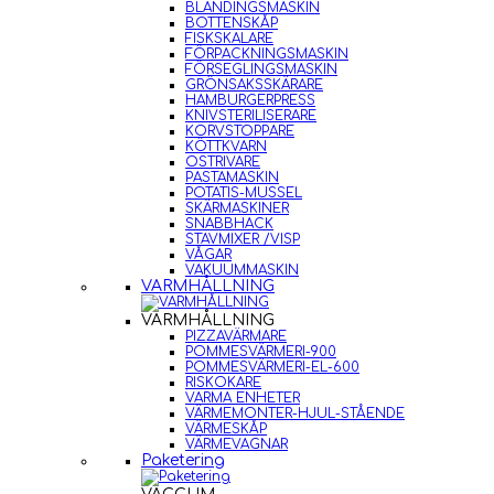
BLANDINGSMASKIN
BOTTENSKÅP
FISKSKALARE
FÖRPACKNINGSMASKIN
FÖRSEGLINGSMASKIN
GRÖNSAKSSKÄRARE
HAMBURGERPRESS
KNIVSTERILISERARE
KORVSTOPPARE
KÖTTKVARN
OSTRIVARE
PASTAMASKIN
POTATIS-MUSSEL
SKÄRMASKINER
SNABBHACK
STAVMIXER /VISP
VÅGAR
VAKUUMMASKIN
VARMHÅLLNING
VARMHÅLLNING
PIZZAVÄRMARE
POMMESVÄRMERI-900
POMMESVÄRMERI-EL-600
RISKOKARE
VARMA ENHETER
VÄRMEMONTER-HJUL-STÅENDE
VÄRMESKÅP
VÄRMEVAGNAR
Paketering