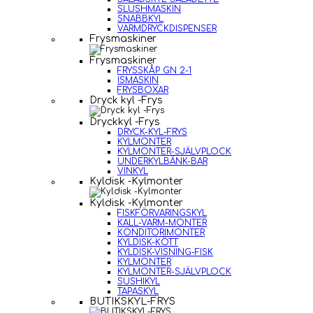
SLUSHMASKIN
SNABBKYL
VARMDRYCKDISPENSER
Frysmaskiner
Frysmaskiner
FRYSSKÅP GN 2-1
ISMASKIN
FRYSBOXAR
Dryck kyl -Frys
Dryckkyl -Frys
DRYCK-KYL-FRYS
KYLMONTER
KYLMONTER-SJÄLVPLOCK
UNDERKYLBÄNK-BAR
VINKYL
Kyldisk -Kylmonter
Kyldisk -Kylmonter
FISKFÖRVARINGSKYL
KALL-VARM-MONTER
KONDITORIMONTER
KYLDISK-KÖTT
KYLDISK-VISNING-FISK
KYLMONTER
KYLMONTER-SJÄLVPLOCK
SUSHIKYL
TAPASKYL
BUTIKSKYL-FRYS