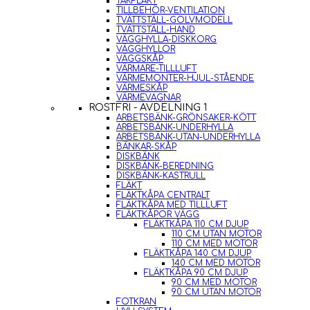
TAKFLÄKT
TILLBEHÖR-VENTILATION
TVÄTTSTÄLL-GOLVMODELL
TVÄTTSTÄLL-HAND
VÄGGHYLLA-DISKKORG
VÄGGHYLLOR
VÄGGSKÅP
VÄRMARE-TILLLUFT
VÄRMEMONTER-HJUL-STÅENDE
VÄRMESKÅP
VÄRMEVAGNAR
ROSTFRI - AVDELNING 1
ARBETSBÄNK-GRÖNSAKER-KÖTT
ARBETSBÄNK-UNDERHYLLA
ARBETSBÄNK-UTAN-UNDERHYLLA
BÄNKAR-SKÅP
DISKBÄNK
DISKBÄNK-BEREDNING
DISKBÄNK-KASTRULL
FLÄKT
FLÄKTKÅPA CENTRALT
FLÄKTKÅPA MED TILLLUFT
FLÄKTKÅPOR VÄGG
FLÄKTKÅPA 110 CM DJUP
110 CM UTAN MOTOR
110 CM MED MOTOR
FLÄKTKÅPA 140 CM DJUP
140 CM MED MOTOR
FLÄKTKÅPA 90 CM DJUP
90 CM MED MOTOR
90 CM UTAN MOTOR
FOTKRAN