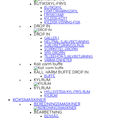
BUTIKSKYL-FRYS
BUTIKSKYL
FISKFÖRVARINGSKYL
FRYSBOXAR
KYLDISK-KÖTT
KYLDISK-VISNING-FISK
DROP IN
DROP IN
GALLER-1
NEUTRAL-SJÄLVBETJÄNING
SJÄLVBETJÄNINGSLINJE
SOPPKITTEL-DROPIN
SPIS-DROPIN
TILLBEHÖR-SJÄLVBETJÄNING
VARMA ENHETER
Kall varm buffe
KALL -VARM BUFFE DROP IN
BUFFÉ
KYLRUM
KYLRUM
HYLLSYSTEM-KYL-FRYS-RUM
KYLRUM
KÖKSMASKINER
BEREDNINGSMASKINER
BEARBETNING
BENSÅG