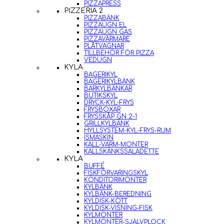
PIZZAPRESS
PIZZERIA 2
PIZZABÄNK
PIZZAUGN EL
PIZZAUGN GAS
PIZZAVÄRMARE
PLÅTVAGNAR
TILLBEHÖR FÖR PIZZA
VEDUGN
KYLA
BAGERIKYL
BAGERIKYLBÄNK
BARKYLBÄNKAR
BUTIKSKYL
DRYCK-KYL-FRYS
FRYSBOXAR
FRYSSKÅP GN 2-1
GRILLKYLBÄNK
HYLLSYSTEM-KYL-FRYS-RUM
ISMASKIN
KALL-VARM-MONTER
KALLSKÄNKSSALADETTE
KYLA
BUFFÉ
FISKFÖRVARINGSKYL
KONDITORIMONTER
KYLBÄNK
KYLBÄNK-BEREDNING
KYLDISK-KÖTT
KYLDISK-VISNING-FISK
KYLMONTER
KYLMONTER-SJÄLVPLOCK