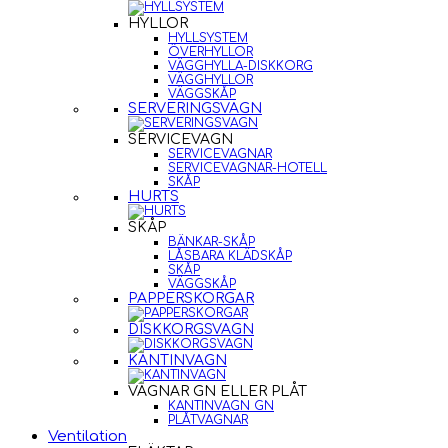
HYLLOR
HYLLSYSTEM
ÖVERHYLLOR
VÄGGHYLLA-DISKKORG
VÄGGHYLLOR
VÄGGSKÅP
SERVERINGSVAGN
SERVICEVAGN
SERVICEVAGNAR
SERVICEVAGNAR-HOTELL
SKÅP
HURTS
SKÅP
BÄNKAR-SKÅP
LÅSBARA KLÄDSKÅP
SKÅP
VÄGGSKÅP
PAPPERSKORGAR
DISKKORGSVAGN
KANTINVAGN
VAGNAR GN ELLER PLÅT
KANTINVAGN GN
PLÅTVAGNAR
Ventilation