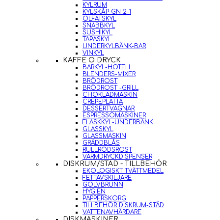
KYLRUM
KYLSKÅP GN 2-1
ÖLFATSKYL
SNABBKYL
SUSHIKYL
TAPASKYL
UNDERKYLBÄNK-BAR
VINKYL
KAFFE O DRYCK
BARKYL-HOTELL
BLENDERS-MIXER
BRÖDROST
BRÖDROST -GRILL
CHOKLADMASKIN
CREPEPLATTA
DESSERTVAGNAR
ESPRESSOMASKINER
FLASKKYL-UNDERBÄNK
GLASSKYL
GLASSMASKIN
GRÄDDBLÅS
RULLRÖDSROST
VARMDRYCKDISPENSER
DISKRUM/STÄD - TILLBEHÖR
EKOLOGISKT TVÄTTMEDEL
FETTAVSKILJARE
GOLVBRUNN
HYGIEN
PAPPERSKORG
TILLBEHÖR DISKRUM-STÄD
VATTENAVHÄRDARE
DISKMASKINER