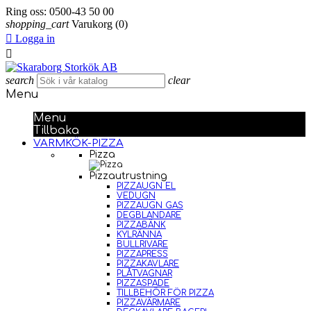
Ring oss:
0500-43 50 00
shopping_cart
Varukorg
(0)

Logga in

search
clear
Menu
Menu
Tillbaka
VARMKÖK-PIZZA
Pizza
Pizzautrustning
PIZZAUGN EL
VEDUGN
PIZZAUGN GAS
DEGBLANDARE
PIZZABÄNK
KYLRÄNNA
BULLRIVARE
PIZZAPRESS
PIZZAKAVLARE
PLÅTVAGNAR
PIZZASPADE
TILLBEHÖR FÖR PIZZA
PIZZAVÄRMARE