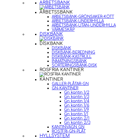
ARBETSBÄNK
ARBETSSBÄNK
ARBETSBÄNK-GRÖNSAKER-KÖTT
ARBETSBÄNK-UNDERHYLLA
ARBETSBÄNK-UTAN-UNDERHYLLA
VÄRMESKÅP
DISKBÄNK
DISKBÄNK
DISKBÄNK
DISKBÄNK-BEREDNING
DISKBÄNK-KASTRULL
INMATNINGSBÄNK
SORTERINGSBÄNK-DISK
ROSFRIA KANTINER
KANTINER
GALLER-PLÅTAR-GN
GN-KANTINER
Gn kantin 1/2
Gn kantin 1/3
Gn kantin 1/4
Gn kantin 1/6
Gn kantin 1/9
Gn kantin 1/1
Gn kantin 2/1
Gn kantin 2/3
KANTINVAGN GN
ROSTFRI-GN-PLÅT
HYLLSYSTEM