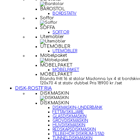
BAROSTOL
BORDSTATIV
Soffor
SOFFA
SOFFOR
Utemöbler
UTEMÖBLER
UTEMÖBLER
Möbelpaket
MÖBELPAKET
MÖBELPAKET
MÖBELPAKET
Blanda fritt 16 st stolar Madonna lyx 4 st bordskiv
120x70 4 st stativ dubbel Pris 18900 kr /set
DISK-ROSTFRIA
DISKMASKIN
DISKMASKIN
DISKMASKIN-UNDERBÄNK
FETTAVSKILJARE
GLASDISKMASKIN
GROVDISKMASKIN
HUVDISKMASKIN
REDSKAPSDISKMASKIN
TILLBEHÖR DISKRUM-STÄD
TUNNELDISKMASKIN