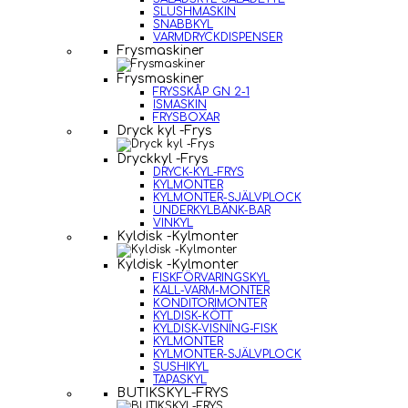
SLUSHMASKIN
SNABBKYL
VARMDRYCKDISPENSER
Frysmaskiner
Frysmaskiner
FRYSSKÅP GN 2-1
ISMASKIN
FRYSBOXAR
Dryck kyl -Frys
Dryckkyl -Frys
DRYCK-KYL-FRYS
KYLMONTER
KYLMONTER-SJÄLVPLOCK
UNDERKYLBÄNK-BAR
VINKYL
Kyldisk -Kylmonter
Kyldisk -Kylmonter
FISKFÖRVARINGSKYL
KALL-VARM-MONTER
KONDITORIMONTER
KYLDISK-KÖTT
KYLDISK-VISNING-FISK
KYLMONTER
KYLMONTER-SJÄLVPLOCK
SUSHIKYL
TAPASKYL
BUTIKSKYL-FRYS