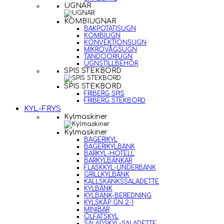
UGNAR
KOMBIUGNAR
BAKPOTATISUGN
KOMBIUGN
KONVEKTIONSUGN
MIKROVÅGSUGN
TANDOORIUGN
UGNSTILLBEHÖR
SPIS STEKBORD
SPIS STEKBORD
FRIBERG SPIS
FRIBERG STEKBORD
KYL-FRYS
Kylmaskiner
Kylmaskiner
BAGERIKYL
BAGERIKYLBÄNK
BARKYL-HOTELL
BARKYLBÄNKAR
FLASKKYL-UNDERBÄNK
GRILLKYLBÄNK
KALLSKÄNKSSALADETTE
KYLBÄNK
KYLBÄNK-BEREDNING
KYLSKÅP GN 2-1
MINIBAR
ÖLFATSKYL
SALADSKYL-SALADETTE