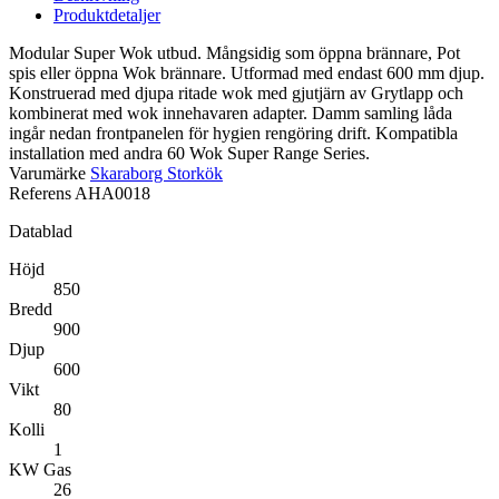
Produktdetaljer
Modular Super Wok utbud. Mångsidig som öppna brännare, Pot
spis eller öppna Wok brännare. Utformad med endast 600 mm djup.
Konstruerad med djupa ritade wok med gjutjärn av Grytlapp och
kombinerat med wok innehavaren adapter. Damm samling låda
ingår nedan frontpanelen för hygien rengöring drift. Kompatibla
installation med andra 60 Wok Super Range Series.
Varumärke
Skaraborg Storkök
Referens
AHA0018
Datablad
Höjd
850
Bredd
900
Djup
600
Vikt
80
Kolli
1
KW Gas
26