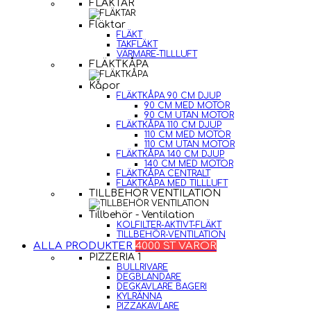
FLÄKTAR
Fläktar
FLÄKT
TAKFLÄKT
VÄRMARE-TILLLUFT
FLÄKTKÅPA
Kåpor
FLÄKTKÅPA 90 CM DJUP
90 CM MED MOTOR
90 CM UTAN MOTOR
FLÄKTKÅPA 110 CM DJUP
110 CM MED MOTOR
110 CM UTAN MOTOR
FLÄKTKÅPA 140 CM DJUP
140 CM MED MOTOR
FLÄKTKÅPA CENTRALT
FLÄKTKÅPA MED TILLLUFT
TILLBEHÖR VENTILATION
Tillbehör - Ventilation
KOLFILTER-AKTIVT-FLÄKT
TILLBEHÖR-VENTILATION
ALLA PRODUKTER
4000 ST VAROR
PIZZERIA 1
BULLRIVARE
DEGBLANDARE
DEGKAVLARE BAGERI
KYLRÄNNA
PIZZAKAVLARE