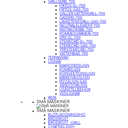
GRILLSERIE 700
FRITÖS-EL-700
FRITÖS-GAS-700
GALLER-VATTENGRILL-700
GASSPIS-700
LAVASTENSGRILL-GAS-700
NEUTRALELEMENT-700
PASTAKOKARE-700
POMMESVÄRMERI-700
SPIS-EL-700
STEKBORD-EL-700
STEKBORD-GAS-700
TIPPSTEKBORD-700
VATTENBAD 700
TEPPANYAKI
UGNAR
BAKPOTATISUGN
KOMBIUGN
KONVEKTIONSUGN
MIKROVÅGSUGN
PIZZAUGN-GAS
TANDOORIUGN
UGNSTILLBEHÖR
VEDUGNAR
WOK
SMÅ MASKINER
SMÅ MASKINER
BLÖTLÄGGNINGSHO
BRÖDROST
BRÖDROST -GRILL
CHAFING-DISH