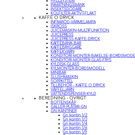
HYLLSYSTEM
INMATNINGSBÄNK
INSEKTSDÖDARE
KOLFILTER-AKTIVT-FLÄKT
KAFFE O DRYCK
INFRARÖD-VÄRMELAMPA
ISKROSS
JUICEMASKIN-MULTIFUNKTION
JUICEPRESS
JUICEPRESS-KAFFE-DRYCK
KAFFEBÄNK-BAR
KAFFEBRYGGARE
KAFFEKVARN
KONDITORI-MONTER-BAKELSE-BORDSMODE
KONDITORI-MONTER-GLAS-FRYS
KYLDISK-GLASS
KYLMONTER-BORDSMODELL
MINIBAR
SLUSHMASKIN
SOPPKITTEL
TILLBEHÖR - KAFFE O DRYCK
VÅFFELJÄRN
VATTENDISPENSER-KYLD
BEREDNING - ÖVRIGT
BOTTENSKÅP
GALLER-PLÅTAR-GN
GN-KANTINER
Gn kantin 1/2
Gn kantin 1/3
Gn kantin 1/4
Gn kantin 1/6
Gn kantin 1/9