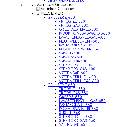
DEGKAVLARE BAGERI
Varmkök Grillserier
GRILLSERIER
GRILLSERIE 600
FRITÖS-EL-600
FRITÖS-GAS-600
GRILLHALSTER-EL-600
INDUKTIONSSPIS-WOOK-600
LAVASTENSGRILL-GAS-600
NEUTRALELEMENT-600
PASTAKOKARE-600
POMMESVÄRMERI-EL-600
SPIS-EL-600
SPIS-GAS-600
SPIS-WOOK-600
STEKBORD-EL-600
STEKBORD-GAS-600
VATTENBAD 600
VATTENGRILL-EL-600
VATTENGRILL-GAS-600
GRILLSERIE 650
FRITÖS-EL-650
FRITÖS-GAS-650
GASSPIS-650
LAVASTENSGRILL-GAS-650
PASTAKOKARE-650
POMMESVÄRMERI-650
SPIS-EL-650
STEKBORD-EL-650
STEKBORD-GAS-650
VATTENBAD 650