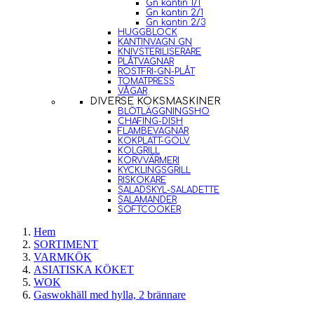
Gn kantin 1/1
Gn kantin 2/1
Gn kantin 2/3
HUGGBLOCK
KANTINVAGN GN
KNIVSTERILISERARE
PLÅTVAGNAR
ROSTFRI-GN-PLÅT
TOMATPRESS
VÅGAR
DIVERSE KÖKSMASKINER
BLÖTLÄGGNINGSHO
CHAFING-DISH
FLAMBEVAGNAR
KOKPLATT-GOLV
KOLGRILL
KORVVÄRMERI
KYCKLINGSGRILL
RISKOKARE
SALADSKYL-SALADETTE
SALAMANDER
SOFTCOOKER
Hem
SORTIMENT
VARMKÖK
ASIATISKA KÖKET
WOK
Gaswokhäll med hylla, 2 brännare