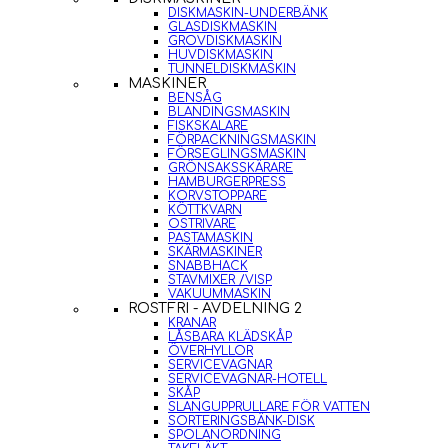
DISKMASKIN-UNDERBÄNK
GLASDISKMASKIN
GROVDISKMASKIN
HUVDISKMASKIN
TUNNELDISKMASKIN
MASKINER
BENSÅG
BLANDINGSMASKIN
FISKSKALARE
FÖRPACKNINGSMASKIN
FÖRSEGLINGSMASKIN
GRÖNSAKSSKÄRARE
HAMBURGERPRESS
KORVSTOPPARE
KÖTTKVARN
OSTRIVARE
PASTAMASKIN
SKÄRMASKINER
SNABBHACK
STAVMIXER /VISP
VAKUUMMASKIN
ROSTFRI - AVDELNING 2
KRANAR
LÅSBARA KLÄDSKÅP
ÖVERHYLLOR
SERVICEVAGNAR
SERVICEVAGNAR-HOTELL
SKÅP
SLANGUPPRULLARE FÖR VATTEN
SORTERINGSBÄNK-DISK
SPOLANORDNING