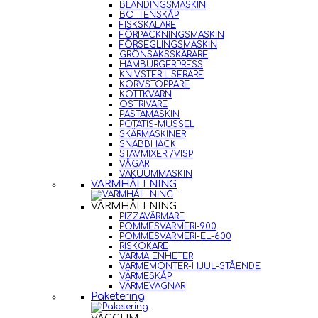
BLANDINGSMASKIN
BOTTENSKÅP
FISKSKALARE
FÖRPACKNINGSMASKIN
FÖRSEGLINGSMASKIN
GRÖNSAKSSKÄRARE
HAMBURGERPRESS
KNIVSTERILISERARE
KORVSTOPPARE
KÖTTKVARN
OSTRIVARE
PASTAMASKIN
POTATIS-MUSSEL
SKÄRMASKINER
SNABBHACK
STAVMIXER /VISP
VÅGAR
VAKUUMMASKIN
VARMHÅLLNING
VARMHÅLLNING
PIZZAVÄRMARE
POMMESVÄRMERI-900
POMMESVÄRMERI-EL-600
RISKOKARE
VARMA ENHETER
VÄRMEMONTER-HJUL-STÅENDE
VÄRMESKÅP
VÄRMEVAGNAR
Paketering