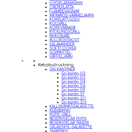
CHOKLADMASKIN
CREPEPLATTA
FLAMBEVAGNAR
INFRARÖD-VÄRMELAMPA
KOKPLATT-GOLV
KOLGRILL
KORVVÄRMERI
KYCKLINGSGRILL
RISKOKARE
RULLRÖDSROST
SALAMANDER
SOFTCOOKER
SOPPKITTEL
VÅFFELJÄRN
Kebabutrustning
GN-KANTINER
Gn kantin 1/2
Gn kantin 1/3
Gn kantin 1/4
Gn kantin 1/6
Gn kantin 1/9
Gn kantin 1/1
Gn kantin 2/1
Gn kantin 2/3
KALLSKÄNKSSALADETTE
KEBABKNIV
POTIS GRILL
RESERVDELAR POTIS
RESERVDELAR TANDIR
SALADSKYL-SALADETTE
SNABBKYL