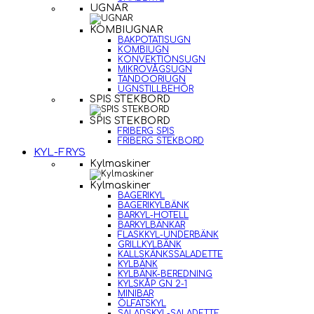
UGNAR
KOMBIUGNAR
BAKPOTATISUGN
KOMBIUGN
KONVEKTIONSUGN
MIKROVÅGSUGN
TANDOORIUGN
UGNSTILLBEHÖR
SPIS STEKBORD
SPIS STEKBORD
FRIBERG SPIS
FRIBERG STEKBORD
KYL-FRYS
Kylmaskiner
Kylmaskiner
BAGERIKYL
BAGERIKYLBÄNK
BARKYL-HOTELL
BARKYLBÄNKAR
FLASKKYL-UNDERBÄNK
GRILLKYLBÄNK
KALLSKÄNKSSALADETTE
KYLBÄNK
KYLBÄNK-BEREDNING
KYLSKÅP GN 2-1
MINIBAR
ÖLFATSKYL
SALADSKYL-SALADETTE