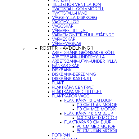
TAKFLÄKT
TILLBEHÖR-VENTILATION
TVÄTTSTÄLL-GOLVMODELL
TVÄTTSTÄLL-HAND
VÄGGHYLLA-DISKKORG
VÄGGHYLLOR
VÄGGSKÅP
VÄRMARE-TILLLUFT
VÄRMEMONTER-HJUL-STÅENDE
VÄRMESKÅP
VÄRMEVAGNAR
ROSTFRI - AVDELNING 1
ARBETSBÄNK-GRÖNSAKER-KÖTT
ARBETSBÄNK-UNDERHYLLA
ARBETSBÄNK-UTAN-UNDERHYLLA
BÄNKAR-SKÅP
DISKBÄNK
DISKBÄNK-BEREDNING
DISKBÄNK-KASTRULL
FLÄKT
FLÄKTKÅPA CENTRALT
FLÄKTKÅPA MED TILLLUFT
FLÄKTKÅPOR VÄGG
FLÄKTKÅPA 110 CM DJUP
110 CM UTAN MOTOR
110 CM MED MOTOR
FLÄKTKÅPA 140 CM DJUP
140 CM MED MOTOR
FLÄKTKÅPA 90 CM DJUP
90 CM MED MOTOR
90 CM UTAN MOTOR
FOTKRAN