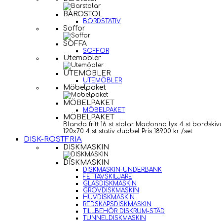
BAROSTOL
BORDSTATIV
Soffor
SOFFA
SOFFOR
Utemöbler
UTEMÖBLER
UTEMÖBLER
Möbelpaket
MÖBELPAKET
MÖBELPAKET
MÖBELPAKET
Blanda fritt 16 st stolar Madonna lyx 4 st bordskiv
120x70 4 st stativ dubbel Pris 18900 kr /set
DISK-ROSTFRIA
DISKMASKIN
DISKMASKIN
DISKMASKIN-UNDERBÄNK
FETTAVSKILJARE
GLASDISKMASKIN
GROVDISKMASKIN
HUVDISKMASKIN
REDSKAPSDISKMASKIN
TILLBEHÖR DISKRUM-STÄD
TUNNELDISKMASKIN