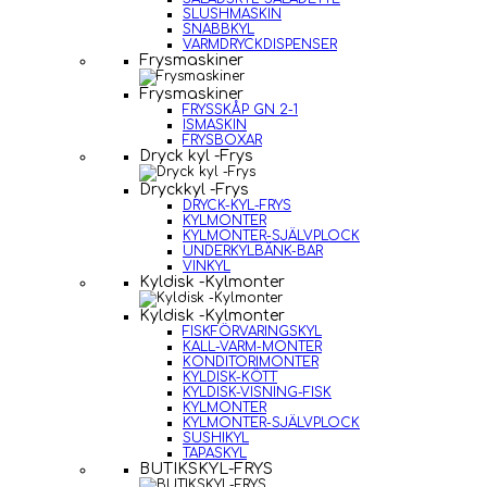
SLUSHMASKIN
SNABBKYL
VARMDRYCKDISPENSER
Frysmaskiner
Frysmaskiner
FRYSSKÅP GN 2-1
ISMASKIN
FRYSBOXAR
Dryck kyl -Frys
Dryckkyl -Frys
DRYCK-KYL-FRYS
KYLMONTER
KYLMONTER-SJÄLVPLOCK
UNDERKYLBÄNK-BAR
VINKYL
Kyldisk -Kylmonter
Kyldisk -Kylmonter
FISKFÖRVARINGSKYL
KALL-VARM-MONTER
KONDITORIMONTER
KYLDISK-KÖTT
KYLDISK-VISNING-FISK
KYLMONTER
KYLMONTER-SJÄLVPLOCK
SUSHIKYL
TAPASKYL
BUTIKSKYL-FRYS