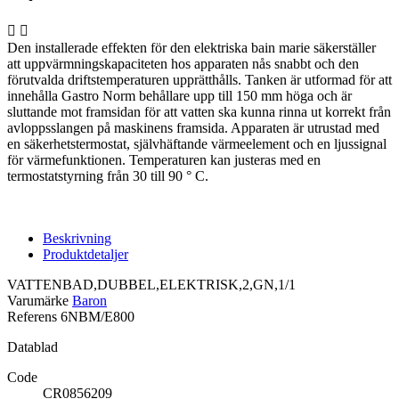


Den installerade effekten för den elektriska bain marie säkerställer
att uppvärmningskapaciteten hos apparaten nås snabbt och den
förutvalda driftstemperaturen upprätthålls. Tanken är utformad för att
innehålla Gastro Norm behållare upp till 150 mm höga och är
sluttande mot framsidan för att vatten ska kunna rinna ut korrekt från
avloppsslangen på maskinens framsida. Apparaten är utrustad med
en säkerhetstermostat, självhäftande värmeelement och en ljussignal
för värmefunktionen. Temperaturen kan justeras med en
termostatstyrning från 30 till 90 ° C.
Beskrivning
Produktdetaljer
VATTENBAD,DUBBEL,ELEKTRISK,2,GN,1/1
Varumärke
Baron
Referens
6NBM/E800
Datablad
Code
CR0856209