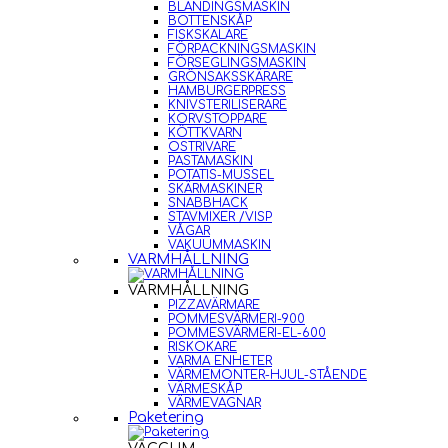
BLANDINGSMASKIN
BOTTENSKÅP
FISKSKALARE
FÖRPACKNINGSMASKIN
FÖRSEGLINGSMASKIN
GRÖNSAKSSKÄRARE
HAMBURGERPRESS
KNIVSTERILISERARE
KORVSTOPPARE
KÖTTKVARN
OSTRIVARE
PASTAMASKIN
POTATIS-MUSSEL
SKÄRMASKINER
SNABBHACK
STAVMIXER /VISP
VÅGAR
VAKUUMMASKIN
VARMHÅLLNING
VARMHÅLLNING
PIZZAVÄRMARE
POMMESVÄRMERI-900
POMMESVÄRMERI-EL-600
RISKOKARE
VARMA ENHETER
VÄRMEMONTER-HJUL-STÅENDE
VÄRMESKÅP
VÄRMEVAGNAR
Paketering