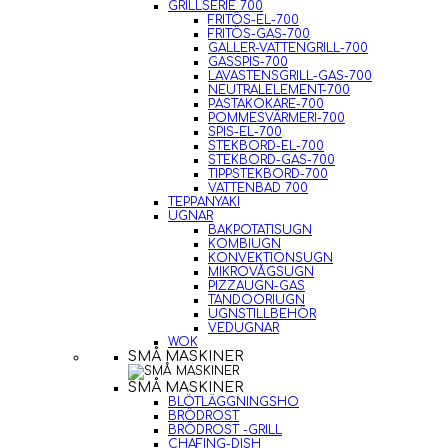
GRILLSERIE 700
FRITÖS-EL-700
FRITÖS-GAS-700
GALLER-VATTENGRILL-700
GASSPIS-700
LAVASTENSGRILL-GAS-700
NEUTRALELEMENT-700
PASTAKOKARE-700
POMMESVÄRMERI-700
SPIS-EL-700
STEKBORD-EL-700
STEKBORD-GAS-700
TIPPSTEKBORD-700
VATTENBAD 700
TEPPANYAKI
UGNAR
BAKPOTATISUGN
KOMBIUGN
KONVEKTIONSUGN
MIKROVÅGSUGN
PIZZAUGN-GAS
TANDOORIUGN
UGNSTILLBEHÖR
VEDUGNAR
WOK
SMÅ MASKINER
SMÅ MASKINER
BLÖTLÄGGNINGSHO
BRÖDROST
BRÖDROST -GRILL
CHAFING-DISH