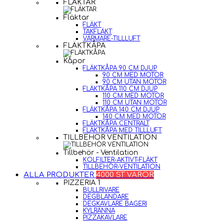
FLÄKTAR
Fläktar
FLÄKT
TAKFLÄKT
VÄRMARE-TILLLUFT
FLÄKTKÅPA
Kåpor
FLÄKTKÅPA 90 CM DJUP
90 CM MED MOTOR
90 CM UTAN MOTOR
FLÄKTKÅPA 110 CM DJUP
110 CM MED MOTOR
110 CM UTAN MOTOR
FLÄKTKÅPA 140 CM DJUP
140 CM MED MOTOR
FLÄKTKÅPA CENTRALT
FLÄKTKÅPA MED TILLLUFT
TILLBEHÖR VENTILATION
Tillbehör - Ventilation
KOLFILTER-AKTIVT-FLÄKT
TILLBEHÖR-VENTILATION
ALLA PRODUKTER
4000 ST VAROR
PIZZERIA 1
BULLRIVARE
DEGBLANDARE
DEGKAVLARE BAGERI
KYLRÄNNA
PIZZAKAVLARE