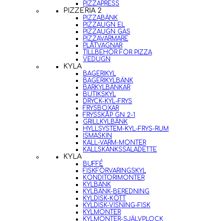
PIZZAPRESS
PIZZERIA 2
PIZZABÄNK
PIZZAUGN EL
PIZZAUGN GAS
PIZZAVÄRMARE
PLÅTVAGNAR
TILLBEHÖR FÖR PIZZA
VEDUGN
KYLA
BAGERIKYL
BAGERIKYLBÄNK
BARKYLBÄNKAR
BUTIKSKYL
DRYCK-KYL-FRYS
FRYSBOXAR
FRYSSKÅP GN 2-1
GRILLKYLBÄNK
HYLLSYSTEM-KYL-FRYS-RUM
ISMASKIN
KALL-VARM-MONTER
KALLSKÄNKSSALADETTE
KYLA
BUFFÉ
FISKFÖRVARINGSKYL
KONDITORIMONTER
KYLBÄNK
KYLBÄNK-BEREDNING
KYLDISK-KÖTT
KYLDISK-VISNING-FISK
KYLMONTER
KYLMONTER-SJÄLVPLOCK