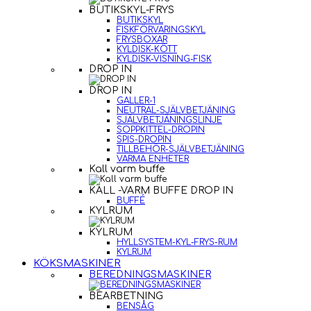
BUTIKSKYL-FRYS
BUTIKSKYL
FISKFÖRVARINGSKYL
FRYSBOXAR
KYLDISK-KÖTT
KYLDISK-VISNING-FISK
DROP IN
DROP IN
GALLER-1
NEUTRAL-SJÄLVBETJÄNING
SJÄLVBETJÄNINGSLINJE
SOPPKITTEL-DROPIN
SPIS-DROPIN
TILLBEHÖR-SJÄLVBETJÄNING
VARMA ENHETER
Kall varm buffe
KALL -VARM BUFFE DROP IN
BUFFÉ
KYLRUM
KYLRUM
HYLLSYSTEM-KYL-FRYS-RUM
KYLRUM
KÖKSMASKINER
BEREDNINGSMASKINER
BEARBETNING
BENSÅG