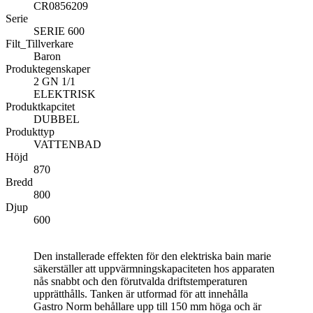
CR0856209
Serie
SERIE 600
Filt_Tillverkare
Baron
Produktegenskaper
2 GN 1/1
ELEKTRISK
Produktkapcitet
DUBBEL
Produkttyp
VATTENBAD
Höjd
870
Bredd
800
Djup
600
Den installerade effekten för den elektriska bain marie
säkerställer att uppvärmningskapaciteten hos apparaten
nås snabbt och den förutvalda driftstemperaturen
upprätthålls. Tanken är utformad för att innehålla
Gastro Norm behållare upp till 150 mm höga och är