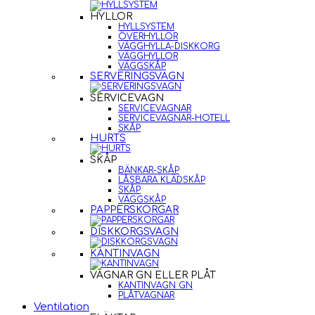
HYLLOR
HYLLSYSTEM
ÖVERHYLLOR
VÄGGHYLLA-DISKKORG
VÄGGHYLLOR
VÄGGSKÅP
SERVERINGSVAGN
SERVICEVAGN
SERVICEVAGNAR
SERVICEVAGNAR-HOTELL
SKÅP
HURTS
SKÅP
BÄNKAR-SKÅP
LÅSBARA KLÄDSKÅP
SKÅP
VÄGGSKÅP
PAPPERSKORGAR
DISKKORGSVAGN
KANTINVAGN
VAGNAR GN ELLER PLÅT
KANTINVAGN GN
PLÅTVAGNAR
Ventilation