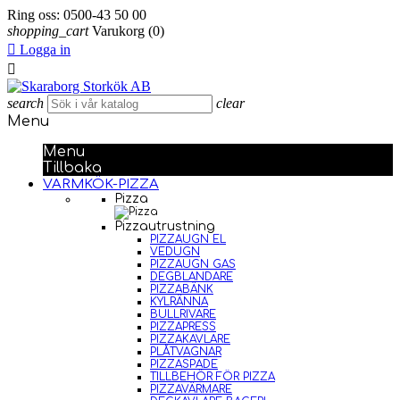
Ring oss:
0500-43 50 00
shopping_cart
Varukorg
(0)

Logga in

search
clear
Menu
Menu
Tillbaka
VARMKÖK-PIZZA
Pizza
Pizzautrustning
PIZZAUGN EL
VEDUGN
PIZZAUGN GAS
DEGBLANDARE
PIZZABÄNK
KYLRÄNNA
BULLRIVARE
PIZZAPRESS
PIZZAKAVLARE
PLÅTVAGNAR
PIZZASPADE
TILLBEHÖR FÖR PIZZA
PIZZAVÄRMARE