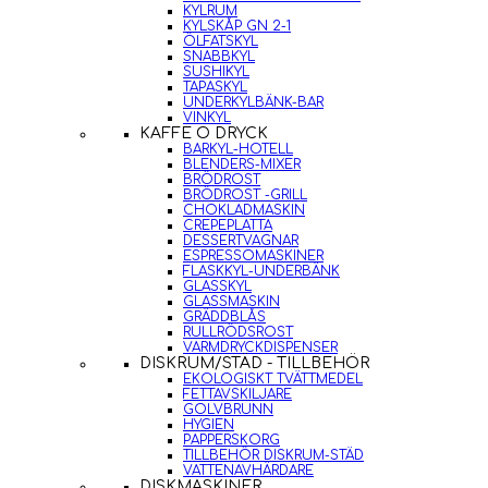
KYLRUM
KYLSKÅP GN 2-1
ÖLFATSKYL
SNABBKYL
SUSHIKYL
TAPASKYL
UNDERKYLBÄNK-BAR
VINKYL
KAFFE O DRYCK
BARKYL-HOTELL
BLENDERS-MIXER
BRÖDROST
BRÖDROST -GRILL
CHOKLADMASKIN
CREPEPLATTA
DESSERTVAGNAR
ESPRESSOMASKINER
FLASKKYL-UNDERBÄNK
GLASSKYL
GLASSMASKIN
GRÄDDBLÅS
RULLRÖDSROST
VARMDRYCKDISPENSER
DISKRUM/STÄD - TILLBEHÖR
EKOLOGISKT TVÄTTMEDEL
FETTAVSKILJARE
GOLVBRUNN
HYGIEN
PAPPERSKORG
TILLBEHÖR DISKRUM-STÄD
VATTENAVHÄRDARE
DISKMASKINER