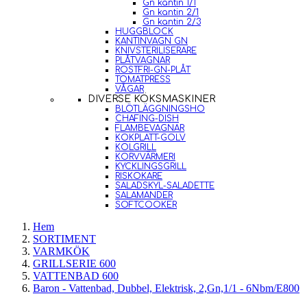
Gn kantin 1/1
Gn kantin 2/1
Gn kantin 2/3
HUGGBLOCK
KANTINVAGN GN
KNIVSTERILISERARE
PLÅTVAGNAR
ROSTFRI-GN-PLÅT
TOMATPRESS
VÅGAR
DIVERSE KÖKSMASKINER
BLÖTLÄGGNINGSHO
CHAFING-DISH
FLAMBEVAGNAR
KOKPLATT-GOLV
KOLGRILL
KORVVÄRMERI
KYCKLINGSGRILL
RISKOKARE
SALADSKYL-SALADETTE
SALAMANDER
SOFTCOOKER
Hem
SORTIMENT
VARMKÖK
GRILLSERIE 600
VATTENBAD 600
Baron - Vattenbad, Dubbel, Elektrisk, 2,Gn,1/1 - 6Nbm/E800