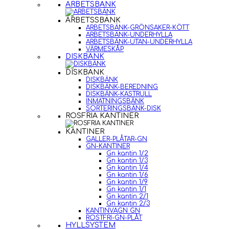
ARBETSBÄNK
ARBETSSBÄNK
ARBETSBÄNK-GRÖNSAKER-KÖTT
ARBETSBÄNK-UNDERHYLLA
ARBETSBÄNK-UTAN-UNDERHYLLA
VÄRMESKÅP
DISKBÄNK
DISKBÄNK
DISKBÄNK
DISKBÄNK-BEREDNING
DISKBÄNK-KASTRULL
INMATNINGSBÄNK
SORTERINGSBÄNK-DISK
ROSFRIA KANTINER
KANTINER
GALLER-PLÅTAR-GN
GN-KANTINER
Gn kantin 1/2
Gn kantin 1/3
Gn kantin 1/4
Gn kantin 1/6
Gn kantin 1/9
Gn kantin 1/1
Gn kantin 2/1
Gn kantin 2/3
KANTINVAGN GN
ROSTFRI-GN-PLÅT
HYLLSYSTEM