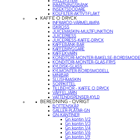
HYLLSYSTEM
INMATNINGSBÄNK
INSEKTSDÖDARE
KOLFILTER-AKTIVT-FLÄKT
KAFFE O DRYCK
INFRARÖD-VÄRMELAMPA
ISKROSS
JUICEMASKIN-MULTIFUNKTION
JUICEPRESS
JUICEPRESS-KAFFE-DRYCK
KAFFEBÄNK-BAR
KAFFEBRYGGARE
KAFFEKVARN
KONDITORI-MONTER-BAKELSE-BORDSMODE
KONDITORI-MONTER-GLAS-FRYS
KYLDISK-GLASS
KYLMONTER-BORDSMODELL
MINIBAR
SLUSHMASKIN
SOPPKITTEL
TILLBEHÖR - KAFFE O DRYCK
VÅFFELJÄRN
VATTENDISPENSER-KYLD
BEREDNING - ÖVRIGT
BOTTENSKÅP
GALLER-PLÅTAR-GN
GN-KANTINER
Gn kantin 1/2
Gn kantin 1/3
Gn kantin 1/4
Gn kantin 1/6
Gn kantin 1/9