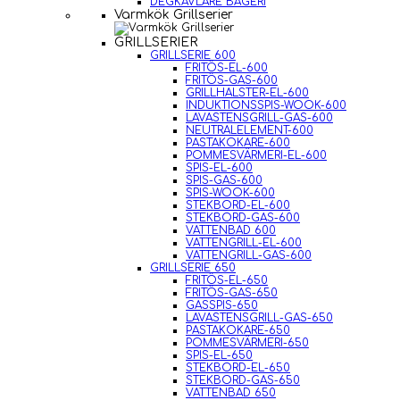
DEGKAVLARE BAGERI
Varmkök Grillserier
GRILLSERIER
GRILLSERIE 600
FRITÖS-EL-600
FRITÖS-GAS-600
GRILLHALSTER-EL-600
INDUKTIONSSPIS-WOOK-600
LAVASTENSGRILL-GAS-600
NEUTRALELEMENT-600
PASTAKOKARE-600
POMMESVÄRMERI-EL-600
SPIS-EL-600
SPIS-GAS-600
SPIS-WOOK-600
STEKBORD-EL-600
STEKBORD-GAS-600
VATTENBAD 600
VATTENGRILL-EL-600
VATTENGRILL-GAS-600
GRILLSERIE 650
FRITÖS-EL-650
FRITÖS-GAS-650
GASSPIS-650
LAVASTENSGRILL-GAS-650
PASTAKOKARE-650
POMMESVÄRMERI-650
SPIS-EL-650
STEKBORD-EL-650
STEKBORD-GAS-650
VATTENBAD 650