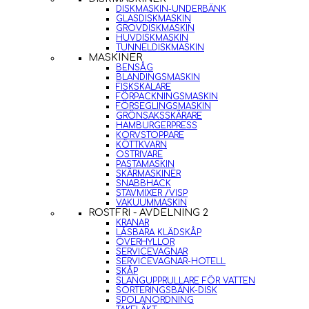
DISKMASKIN-UNDERBÄNK
GLASDISKMASKIN
GROVDISKMASKIN
HUVDISKMASKIN
TUNNELDISKMASKIN
MASKINER
BENSÅG
BLANDINGSMASKIN
FISKSKALARE
FÖRPACKNINGSMASKIN
FÖRSEGLINGSMASKIN
GRÖNSAKSSKÄRARE
HAMBURGERPRESS
KORVSTOPPARE
KÖTTKVARN
OSTRIVARE
PASTAMASKIN
SKÄRMASKINER
SNABBHACK
STAVMIXER /VISP
VAKUUMMASKIN
ROSTFRI - AVDELNING 2
KRANAR
LÅSBARA KLÄDSKÅP
ÖVERHYLLOR
SERVICEVAGNAR
SERVICEVAGNAR-HOTELL
SKÅP
SLANGUPPRULLARE FÖR VATTEN
SORTERINGSBÄNK-DISK
SPOLANORDNING