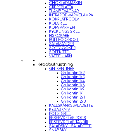
CHOKLADMASKIN
CREPEPLATTA
FLAMBEVAGNAR
INFRARÖD-VÄRMELAMPA
KOKPLATT-GOLV
KOLGRILL
KORVVÄRMERI
KYCKLINGSGRILL
RISKOKARE
RULLRÖDSROST
SALAMANDER
SOFTCOOKER
SOPPKITTEL
VÅFFELJÄRN
Kebabutrustning
GN-KANTINER
Gn kantin 1/2
Gn kantin 1/3
Gn kantin 1/4
Gn kantin 1/6
Gn kantin 1/9
Gn kantin 1/1
Gn kantin 2/1
Gn kantin 2/3
KALLSKÄNKSSALADETTE
KEBABKNIV
POTIS GRILL
RESERVDELAR POTIS
RESERVDELAR TANDIR
SALADSKYL-SALADETTE
SNABBKYL