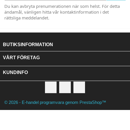
Du kan avbryta prenumerationen när som helst. För detta
ändamål, vänligen hitta vår kontaktinformation i det
rättsliga meddelandet.
BUTIKSINFORMATION

VÅRT FÖRETAG

KUNDINFO
Facebook
RSS
Instagram
© 2026 - E-handel programvara genom PrestaShop™