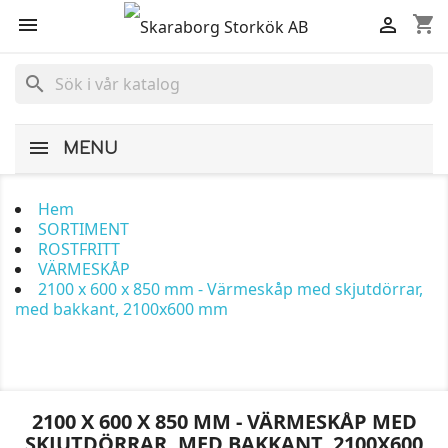
shopping_cart


search
MENU
Hem
SORTIMENT
ROSTFRITT
VÄRMESKÅP
2100 x 600 x 850 mm - Värmeskåp med skjutdörrar,
med bakkant, 2100x600 mm
2100 X 600 X 850 MM - VÄRMESKÅP MED
SKJUTDÖRRAR, MED BAKKANT, 2100X600