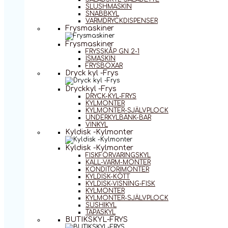
SLUSHMASKIN
SNABBKYL
VARMDRYCKDISPENSER
Frysmaskiner
Frysmaskiner
FRYSSKÅP GN 2-1
ISMASKIN
FRYSBOXAR
Dryck kyl -Frys
Dryckkyl -Frys
DRYCK-KYL-FRYS
KYLMONTER
KYLMONTER-SJÄLVPLOCK
UNDERKYLBÄNK-BAR
VINKYL
Kyldisk -Kylmonter
Kyldisk -Kylmonter
FISKFÖRVARINGSKYL
KALL-VARM-MONTER
KONDITORIMONTER
KYLDISK-KÖTT
KYLDISK-VISNING-FISK
KYLMONTER
KYLMONTER-SJÄLVPLOCK
SUSHIKYL
TAPASKYL
BUTIKSKYL-FRYS