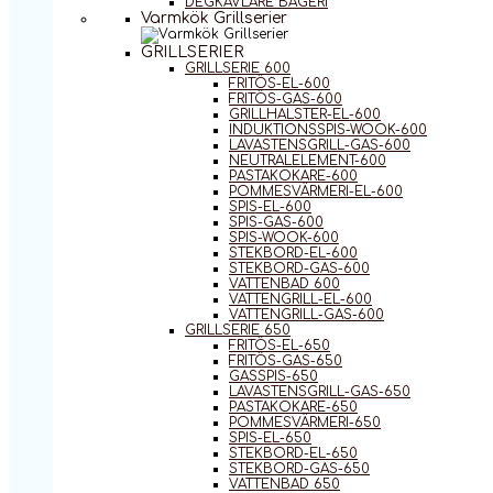
DEGKAVLARE BAGERI
Varmkök Grillserier
GRILLSERIER
GRILLSERIE 600
FRITÖS-EL-600
FRITÖS-GAS-600
GRILLHALSTER-EL-600
INDUKTIONSSPIS-WOOK-600
LAVASTENSGRILL-GAS-600
NEUTRALELEMENT-600
PASTAKOKARE-600
POMMESVÄRMERI-EL-600
SPIS-EL-600
SPIS-GAS-600
SPIS-WOOK-600
STEKBORD-EL-600
STEKBORD-GAS-600
VATTENBAD 600
VATTENGRILL-EL-600
VATTENGRILL-GAS-600
GRILLSERIE 650
FRITÖS-EL-650
FRITÖS-GAS-650
GASSPIS-650
LAVASTENSGRILL-GAS-650
PASTAKOKARE-650
POMMESVÄRMERI-650
SPIS-EL-650
STEKBORD-EL-650
STEKBORD-GAS-650
VATTENBAD 650