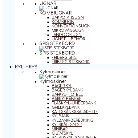
UGNAR
KOMBIUGNAR
BAKPOTATISUGN
KOMBIUGN
KONVEKTIONSUGN
MIKROVÅGSUGN
TANDOORIUGN
UGNSTILLBEHÖR
SPIS STEKBORD
SPIS STEKBORD
FRIBERG SPIS
FRIBERG STEKBORD
KYL-FRYS
Kylmaskiner
Kylmaskiner
BAGERIKYL
BAGERIKYLBÄNK
BARKYL-HOTELL
BARKYLBÄNKAR
FLASKKYL-UNDERBÄNK
GRILLKYLBÄNK
KALLSKÄNKSSALADETTE
KYLBÄNK
KYLBÄNK-BEREDNING
KYLSKÅP GN 2-1
MINIBAR
ÖLFATSKYL
SALADSKYL-SALADETTE