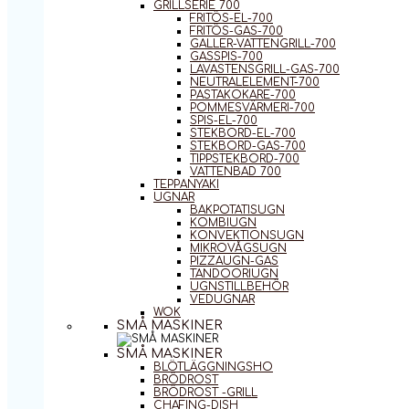
GRILLSERIE 700
FRITÖS-EL-700
FRITÖS-GAS-700
GALLER-VATTENGRILL-700
GASSPIS-700
LAVASTENSGRILL-GAS-700
NEUTRALELEMENT-700
PASTAKOKARE-700
POMMESVÄRMERI-700
SPIS-EL-700
STEKBORD-EL-700
STEKBORD-GAS-700
TIPPSTEKBORD-700
VATTENBAD 700
TEPPANYAKI
UGNAR
BAKPOTATISUGN
KOMBIUGN
KONVEKTIONSUGN
MIKROVÅGSUGN
PIZZAUGN-GAS
TANDOORIUGN
UGNSTILLBEHÖR
VEDUGNAR
WOK
SMÅ MASKINER
SMÅ MASKINER
BLÖTLÄGGNINGSHO
BRÖDROST
BRÖDROST -GRILL
CHAFING-DISH