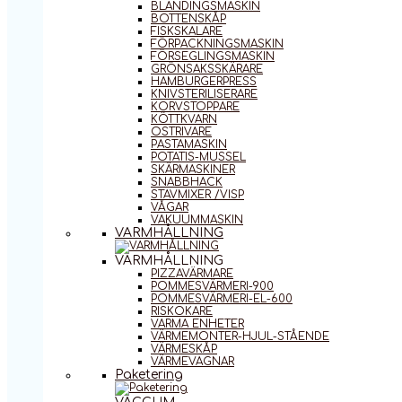
BLANDINGSMASKIN
BOTTENSKÅP
FISKSKALARE
FÖRPACKNINGSMASKIN
FÖRSEGLINGSMASKIN
GRÖNSAKSSKÄRARE
HAMBURGERPRESS
KNIVSTERILISERARE
KORVSTOPPARE
KÖTTKVARN
OSTRIVARE
PASTAMASKIN
POTATIS-MUSSEL
SKÄRMASKINER
SNABBHACK
STAVMIXER /VISP
VÅGAR
VAKUUMMASKIN
VARMHÅLLNING
VARMHÅLLNING
PIZZAVÄRMARE
POMMESVÄRMERI-900
POMMESVÄRMERI-EL-600
RISKOKARE
VARMA ENHETER
VÄRMEMONTER-HJUL-STÅENDE
VÄRMESKÅP
VÄRMEVAGNAR
Paketering