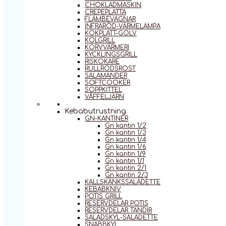
CHOKLADMASKIN
CREPEPLATTA
FLAMBEVAGNAR
INFRARÖD-VÄRMELAMPA
KOKPLATT-GOLV
KOLGRILL
KORVVÄRMERI
KYCKLINGSGRILL
RISKOKARE
RULLRÖDSROST
SALAMANDER
SOFTCOOKER
SOPPKITTEL
VÅFFELJÄRN
Kebabutrustning
GN-KANTINER
Gn kantin 1/2
Gn kantin 1/3
Gn kantin 1/4
Gn kantin 1/6
Gn kantin 1/9
Gn kantin 1/1
Gn kantin 2/1
Gn kantin 2/3
KALLSKÄNKSSALADETTE
KEBABKNIV
POTIS GRILL
RESERVDELAR POTIS
RESERVDELAR TANDIR
SALADSKYL-SALADETTE
SNABBKYL