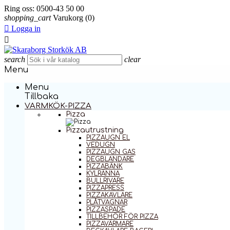
Ring oss:
0500-43 50 00
shopping_cart
Varukorg
(0)

Logga in

search
clear
Menu
Menu
Tillbaka
VARMKÖK-PIZZA
Pizza
Pizzautrustning
PIZZAUGN EL
VEDUGN
PIZZAUGN GAS
DEGBLANDARE
PIZZABÄNK
KYLRÄNNA
BULLRIVARE
PIZZAPRESS
PIZZAKAVLARE
PLÅTVAGNAR
PIZZASPADE
TILLBEHÖR FÖR PIZZA
PIZZAVÄRMARE