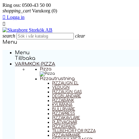
Ring oss:
0500-43 50 00
shopping_cart
Varukorg
(0)

Logga in

search
clear
Menu
Menu
Tillbaka
VARMKÖK-PIZZA
Pizza
Pizzautrustning
PIZZAUGN EL
VEDUGN
PIZZAUGN GAS
DEGBLANDARE
PIZZABÄNK
KYLRÄNNA
BULLRIVARE
PIZZAPRESS
PIZZAKAVLARE
PLÅTVAGNAR
PIZZASPADE
TILLBEHÖR FÖR PIZZA
PIZZAVÄRMARE