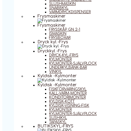
SLUSHMASKIN
SNABBKYL
VARMDRYCKDISPENSER
Frysmaskiner
Frysmaskiner
FRYSSKÅP GN 2-1
ISMASKIN
FRYSBOXAR
Dryck kyl -Frys
Dryckkyl -Frys
DRYCK-KYL-FRYS
KYLMONTER
KYLMONTER-SJÄLVPLOCK
UNDERKYLBÄNK-BAR
VINKYL
Kyldisk -Kylmonter
Kyldisk -Kylmonter
FISKFÖRVARINGSKYL
KALL-VARM-MONTER
KONDITORIMONTER
KYLDISK-KÖTT
KYLDISK-VISNING-FISK
KYLMONTER
KYLMONTER-SJÄLVPLOCK
SUSHIKYL
TAPASKYL
BUTIKSKYL-FRYS