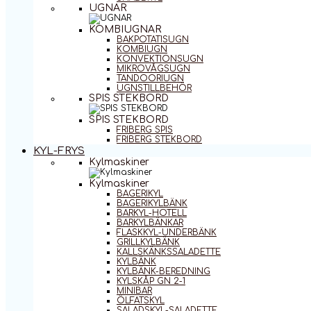
UGNAR
KOMBIUGNAR
BAKPOTATISUGN
KOMBIUGN
KONVEKTIONSUGN
MIKROVÅGSUGN
TANDOORIUGN
UGNSTILLBEHÖR
SPIS STEKBORD
SPIS STEKBORD
FRIBERG SPIS
FRIBERG STEKBORD
KYL-FRYS
Kylmaskiner
Kylmaskiner
BAGERIKYL
BAGERIKYLBÄNK
BARKYL-HOTELL
BARKYLBÄNKAR
FLASKKYL-UNDERBÄNK
GRILLKYLBÄNK
KALLSKÄNKSSALADETTE
KYLBÄNK
KYLBÄNK-BEREDNING
KYLSKÅP GN 2-1
MINIBAR
ÖLFATSKYL
SALADSKYL-SALADETTE