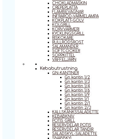
CHOKLADMASKIN
CREPEPLATTA
FLAMBEVAGNAR
INFRARÖD-VÄRMELAMPA
KOKPLATT-GOLV
KOLGRILL
KORVVÄRMERI
KYCKLINGSGRILL
RISKOKARE
RULLRÖDSROST
SALAMANDER
SOFTCOOKER
SOPPKITTEL
VÅFFELJÄRN
Kebabutrustning
GN-KANTINER
Gn kantin 1/2
Gn kantin 1/3
Gn kantin 1/4
Gn kantin 1/6
Gn kantin 1/9
Gn kantin 1/1
Gn kantin 2/1
Gn kantin 2/3
KALLSKÄNKSSALADETTE
KEBABKNIV
POTIS GRILL
RESERVDELAR POTIS
RESERVDELAR TANDIR
SALADSKYL-SALADETTE
SNABBKYL