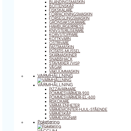
BLANDINGSMASKIN
BOTTENSKÅP
FISKSKALARE
FÖRPACKNINGSMASKIN
FÖRSEGLINGSMASKIN
GRÖNSAKSSKÄRARE
HAMBURGERPRESS
KNIVSTERILISERARE
KORVSTOPPARE
KÖTTKVARN
OSTRIVARE
PASTAMASKIN
POTATIS-MUSSEL
SKÄRMASKINER
SNABBHACK
STAVMIXER /VISP
VÅGAR
VAKUUMMASKIN
VARMHÅLLNING
VARMHÅLLNING
PIZZAVÄRMARE
POMMESVÄRMERI-900
POMMESVÄRMERI-EL-600
RISKOKARE
VARMA ENHETER
VÄRMEMONTER-HJUL-STÅENDE
VÄRMESKÅP
VÄRMEVAGNAR
Paketering