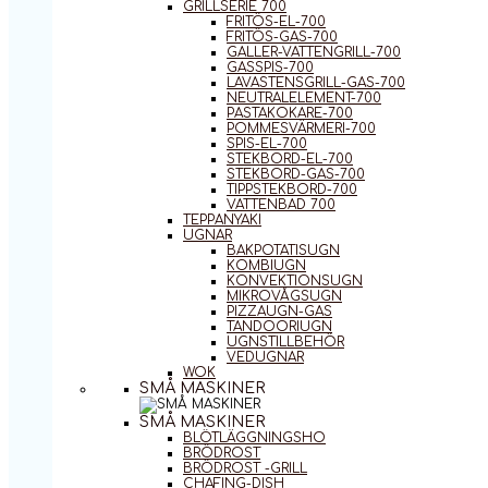
GRILLSERIE 700
FRITÖS-EL-700
FRITÖS-GAS-700
GALLER-VATTENGRILL-700
GASSPIS-700
LAVASTENSGRILL-GAS-700
NEUTRALELEMENT-700
PASTAKOKARE-700
POMMESVÄRMERI-700
SPIS-EL-700
STEKBORD-EL-700
STEKBORD-GAS-700
TIPPSTEKBORD-700
VATTENBAD 700
TEPPANYAKI
UGNAR
BAKPOTATISUGN
KOMBIUGN
KONVEKTIONSUGN
MIKROVÅGSUGN
PIZZAUGN-GAS
TANDOORIUGN
UGNSTILLBEHÖR
VEDUGNAR
WOK
SMÅ MASKINER
SMÅ MASKINER
BLÖTLÄGGNINGSHO
BRÖDROST
BRÖDROST -GRILL
CHAFING-DISH