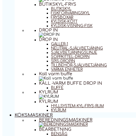
BUTIKSKYL-FRYS
BUTIKSKYL
FISKFÖRVARINGSKYL
FRYSBOXAR
KYLDISK-KÖTT
KYLDISK-VISNING-FISK
DROP IN
DROP IN
GALLER-1
NEUTRAL-SJÄLVBETJÄNING
SJÄLVBETJÄNINGSLINJE
SOPPKITTEL-DROPIN
SPIS-DROPIN
TILLBEHÖR-SJÄLVBETJÄNING
VARMA ENHETER
Kall varm buffe
KALL -VARM BUFFE DROP IN
BUFFÉ
KYLRUM
KYLRUM
HYLLSYSTEM-KYL-FRYS-RUM
KYLRUM
KÖKSMASKINER
BEREDNINGSMASKINER
BEARBETNING
BENSÅG