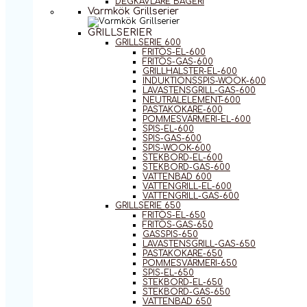
DEGKAVLARE BAGERI
Varmkök Grillserier
GRILLSERIER
GRILLSERIE 600
FRITÖS-EL-600
FRITÖS-GAS-600
GRILLHALSTER-EL-600
INDUKTIONSSPIS-WOOK-600
LAVASTENSGRILL-GAS-600
NEUTRALELEMENT-600
PASTAKOKARE-600
POMMESVÄRMERI-EL-600
SPIS-EL-600
SPIS-GAS-600
SPIS-WOOK-600
STEKBORD-EL-600
STEKBORD-GAS-600
VATTENBAD 600
VATTENGRILL-EL-600
VATTENGRILL-GAS-600
GRILLSERIE 650
FRITÖS-EL-650
FRITÖS-GAS-650
GASSPIS-650
LAVASTENSGRILL-GAS-650
PASTAKOKARE-650
POMMESVÄRMERI-650
SPIS-EL-650
STEKBORD-EL-650
STEKBORD-GAS-650
VATTENBAD 650