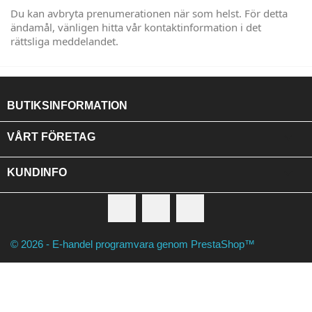
Du kan avbryta prenumerationen när som helst. För detta
ändamål, vänligen hitta vår kontaktinformation i det
rättsliga meddelandet.
BUTIKSINFORMATION

VÅRT FÖRETAG

KUNDINFO
Facebook
RSS
Instagram
© 2026 - E-handel programvara genom PrestaShop™