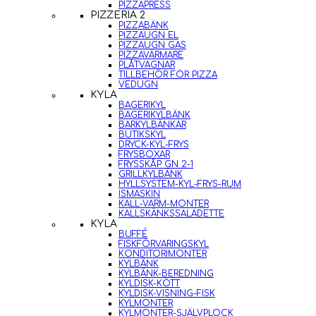
PIZZAPRESS
PIZZERIA 2
PIZZABÄNK
PIZZAUGN EL
PIZZAUGN GAS
PIZZAVÄRMARE
PLÅTVAGNAR
TILLBEHÖR FÖR PIZZA
VEDUGN
KYLA
BAGERIKYL
BAGERIKYLBÄNK
BARKYLBÄNKAR
BUTIKSKYL
DRYCK-KYL-FRYS
FRYSBOXAR
FRYSSKÅP GN 2-1
GRILLKYLBÄNK
HYLLSYSTEM-KYL-FRYS-RUM
ISMASKIN
KALL-VARM-MONTER
KALLSKÄNKSSALADETTE
KYLA
BUFFÉ
FISKFÖRVARINGSKYL
KONDITORIMONTER
KYLBÄNK
KYLBÄNK-BEREDNING
KYLDISK-KÖTT
KYLDISK-VISNING-FISK
KYLMONTER
KYLMONTER-SJÄLVPLOCK