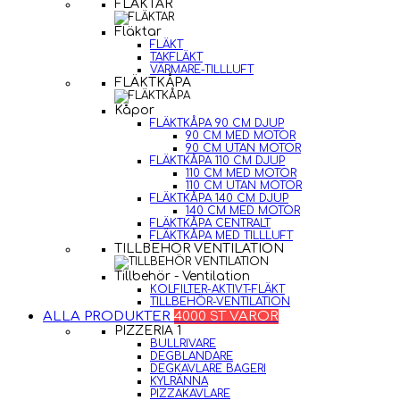
FLÄKTAR
Fläktar
FLÄKT
TAKFLÄKT
VÄRMARE-TILLLUFT
FLÄKTKÅPA
Kåpor
FLÄKTKÅPA 90 CM DJUP
90 CM MED MOTOR
90 CM UTAN MOTOR
FLÄKTKÅPA 110 CM DJUP
110 CM MED MOTOR
110 CM UTAN MOTOR
FLÄKTKÅPA 140 CM DJUP
140 CM MED MOTOR
FLÄKTKÅPA CENTRALT
FLÄKTKÅPA MED TILLLUFT
TILLBEHÖR VENTILATION
Tillbehör - Ventilation
KOLFILTER-AKTIVT-FLÄKT
TILLBEHÖR-VENTILATION
ALLA PRODUKTER
4000 ST VAROR
PIZZERIA 1
BULLRIVARE
DEGBLANDARE
DEGKAVLARE BAGERI
KYLRÄNNA
PIZZAKAVLARE