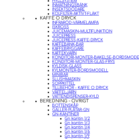
HYLLSYSTEM
INMATNINGSBÄNK
INSEKTSDÖDARE
KOLFILTER-AKTIVT-FLÄKT
KAFFE O DRYCK
INFRARÖD-VÄRMELAMPA
ISKROSS
JUICEMASKIN-MULTIFUNKTION
JUICEPRESS
JUICEPRESS-KAFFE-DRYCK
KAFFEBÄNK-BAR
KAFFEBRYGGARE
KAFFEKVARN
KONDITORI-MONTER-BAKELSE-BORDSMODE
KONDITORI-MONTER-GLAS-FRYS
KYLDISK-GLASS
KYLMONTER-BORDSMODELL
MINIBAR
SLUSHMASKIN
SOPPKITTEL
TILLBEHÖR - KAFFE O DRYCK
VÅFFELJÄRN
VATTENDISPENSER-KYLD
BEREDNING - ÖVRIGT
BOTTENSKÅP
GALLER-PLÅTAR-GN
GN-KANTINER
Gn kantin 1/2
Gn kantin 1/3
Gn kantin 1/4
Gn kantin 1/6
Gn kantin 1/9