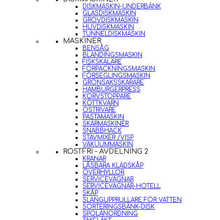
DISKMASKIN-UNDERBÄNK
GLASDISKMASKIN
GROVDISKMASKIN
HUVDISKMASKIN
TUNNELDISKMASKIN
MASKINER
BENSÅG
BLANDINGSMASKIN
FISKSKALARE
FÖRPACKNINGSMASKIN
FÖRSEGLINGSMASKIN
GRÖNSAKSSKÄRARE
HAMBURGERPRESS
KORVSTOPPARE
KÖTTKVARN
OSTRIVARE
PASTAMASKIN
SKÄRMASKINER
SNABBHACK
STAVMIXER /VISP
VAKUUMMASKIN
ROSTFRI - AVDELNING 2
KRANAR
LÅSBARA KLÄDSKÅP
ÖVERHYLLOR
SERVICEVAGNAR
SERVICEVAGNAR-HOTELL
SKÅP
SLANGUPPRULLARE FÖR VATTEN
SORTERINGSBÄNK-DISK
SPOLANORDNING