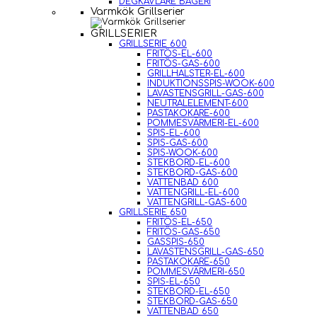
DEGKAVLARE BAGERI
Varmkök Grillserier
GRILLSERIER
GRILLSERIE 600
FRITÖS-EL-600
FRITÖS-GAS-600
GRILLHALSTER-EL-600
INDUKTIONSSPIS-WOOK-600
LAVASTENSGRILL-GAS-600
NEUTRALELEMENT-600
PASTAKOKARE-600
POMMESVÄRMERI-EL-600
SPIS-EL-600
SPIS-GAS-600
SPIS-WOOK-600
STEKBORD-EL-600
STEKBORD-GAS-600
VATTENBAD 600
VATTENGRILL-EL-600
VATTENGRILL-GAS-600
GRILLSERIE 650
FRITÖS-EL-650
FRITÖS-GAS-650
GASSPIS-650
LAVASTENSGRILL-GAS-650
PASTAKOKARE-650
POMMESVÄRMERI-650
SPIS-EL-650
STEKBORD-EL-650
STEKBORD-GAS-650
VATTENBAD 650