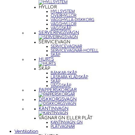
HYLLOR
HYLLSYSTEM
ÖVERHYLLOR
VÄGGHYLLA-DISKKORG
VÄGGHYLLOR
VÄGGSKÅP
SERVERINGSVAGN
SERVICEVAGN
SERVICEVAGNAR
SERVICEVAGNAR-HOTELL
SKÅP
HURTS
SKÅP
BÄNKAR-SKÅP
LÅSBARA KLÄDSKÅP
SKÅP
VÄGGSKÅP
PAPPERSKORGAR
DISKKORGSVAGN
KANTINVAGN
VAGNAR GN ELLER PLÅT
KANTINVAGN GN
PLÅTVAGNAR
Ventilation