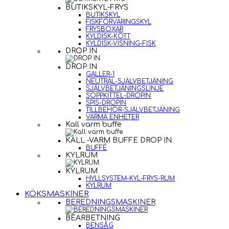
BUTIKSKYL-FRYS
BUTIKSKYL
FISKFÖRVARINGSKYL
FRYSBOXAR
KYLDISK-KÖTT
KYLDISK-VISNING-FISK
DROP IN
DROP IN
GALLER-1
NEUTRAL-SJÄLVBETJÄNING
SJÄLVBETJÄNINGSLINJE
SOPPKITTEL-DROPIN
SPIS-DROPIN
TILLBEHÖR-SJÄLVBETJÄNING
VARMA ENHETER
Kall varm buffe
KALL -VARM BUFFE DROP IN
BUFFÉ
KYLRUM
KYLRUM
HYLLSYSTEM-KYL-FRYS-RUM
KYLRUM
KÖKSMASKINER
BEREDNINGSMASKINER
BEARBETNING
BENSÅG