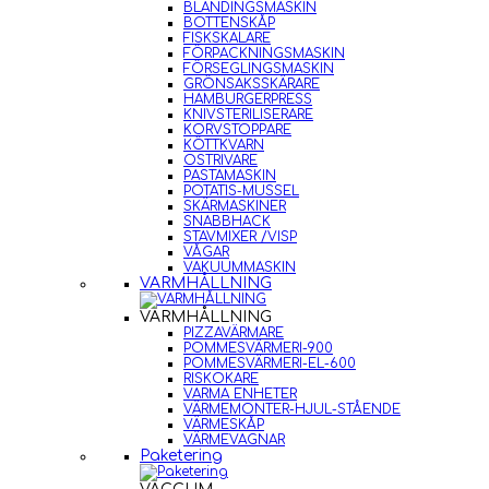
BLANDINGSMASKIN
BOTTENSKÅP
FISKSKALARE
FÖRPACKNINGSMASKIN
FÖRSEGLINGSMASKIN
GRÖNSAKSSKÄRARE
HAMBURGERPRESS
KNIVSTERILISERARE
KORVSTOPPARE
KÖTTKVARN
OSTRIVARE
PASTAMASKIN
POTATIS-MUSSEL
SKÄRMASKINER
SNABBHACK
STAVMIXER /VISP
VÅGAR
VAKUUMMASKIN
VARMHÅLLNING
VARMHÅLLNING
PIZZAVÄRMARE
POMMESVÄRMERI-900
POMMESVÄRMERI-EL-600
RISKOKARE
VARMA ENHETER
VÄRMEMONTER-HJUL-STÅENDE
VÄRMESKÅP
VÄRMEVAGNAR
Paketering