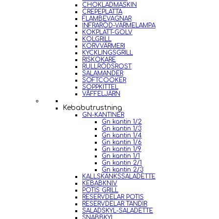
CHOKLADMASKIN
CREPEPLATTA
FLAMBEVAGNAR
INFRARÖD-VÄRMELAMPA
KOKPLATT-GOLV
KOLGRILL
KORVVÄRMERI
KYCKLINGSGRILL
RISKOKARE
RULLRÖDSROST
SALAMANDER
SOFTCOOKER
SOPPKITTEL
VÅFFELJÄRN
Kebabutrustning
GN-KANTINER
Gn kantin 1/2
Gn kantin 1/3
Gn kantin 1/4
Gn kantin 1/6
Gn kantin 1/9
Gn kantin 1/1
Gn kantin 2/1
Gn kantin 2/3
KALLSKÄNKSSALADETTE
KEBABKNIV
POTIS GRILL
RESERVDELAR POTIS
RESERVDELAR TANDIR
SALADSKYL-SALADETTE
SNABBKYL