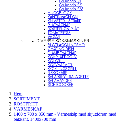
Gn kantin 1/1
Gn kantin 2/1
Gn kantin 2/3
HUGGBLOCK
KANTINVAGN GN
KNIVSTERILISERARE
PLÅTVAGNAR
ROSTFRI-GN-PLÅT
TOMATPRESS
VÅGAR
DIVERSE KÖKSMASKINER
BLÖTLÄGGNINGSHO
CHAFING-DISH
FLAMBEVAGNAR
KOKPLATT-GOLV
KOLGRILL
KORVVÄRMERI
KYCKLINGSGRILL
RISKOKARE
SALADSKYL-SALADETTE
SALAMANDER
SOFTCOOKER
Hem
SORTIMENT
ROSTFRITT
VÄRMESKÅP
1400 x 700 x 850 mm - Värmeskåp med skjutdörrar, med
bakkant, 1400x700 mm