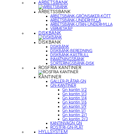
ARBETSBÄNK
ARBETSSBÄNK
ARBETSBÄNK-GRÖNSAKER-KÖTT
ARBETSBÄNK-UNDERHYLLA
ARBETSBÄNK-UTAN-UNDERHYLLA
VÄRMESKÅP
DISKBÄNK
DISKBÄNK
DISKBÄNK
DISKBÄNK-BEREDNING
DISKBÄNK-KASTRULL
INMATNINGSBÄNK
SORTERINGSBÄNK-DISK
ROSFRIA KANTINER
KANTINER
GALLER-PLÅTAR-GN
GN-KANTINER
Gn kantin 1/2
Gn kantin 1/3
Gn kantin 1/4
Gn kantin 1/6
Gn kantin 1/9
Gn kantin 1/1
Gn kantin 2/1
Gn kantin 2/3
KANTINVAGN GN
ROSTFRI-GN-PLÅT
HYLLSYSTEM