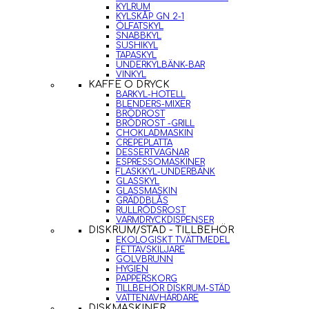
KYLRUM
KYLSKÅP GN 2-1
ÖLFATSKYL
SNABBKYL
SUSHIKYL
TAPASKYL
UNDERKYLBÄNK-BAR
VINKYL
KAFFE O DRYCK
BARKYL-HOTELL
BLENDERS-MIXER
BRÖDROST
BRÖDROST -GRILL
CHOKLADMASKIN
CREPEPLATTA
DESSERTVAGNAR
ESPRESSOMASKINER
FLASKKYL-UNDERBÄNK
GLASSKYL
GLASSMASKIN
GRÄDDBLÅS
RULLRÖDSROST
VARMDRYCKDISPENSER
DISKRUM/STÄD - TILLBEHÖR
EKOLOGISKT TVÄTTMEDEL
FETTAVSKILJARE
GOLVBRUNN
HYGIEN
PAPPERSKORG
TILLBEHÖR DISKRUM-STÄD
VATTENAVHÄRDARE
DISKMASKINER