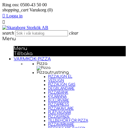
Ring oss:
0500-43 50 00
shopping_cart
Varukorg
(0)

Logga in

search
clear
Menu
Menu
Tillbaka
VARMKÖK-PIZZA
Pizza
Pizzautrustning
PIZZAUGN EL
VEDUGN
PIZZAUGN GAS
DEGBLANDARE
PIZZABÄNK
KYLRÄNNA
BULLRIVARE
PIZZAPRESS
PIZZAKAVLARE
PLÅTVAGNAR
PIZZASPADE
TILLBEHÖR FÖR PIZZA
PIZZAVÄRMARE