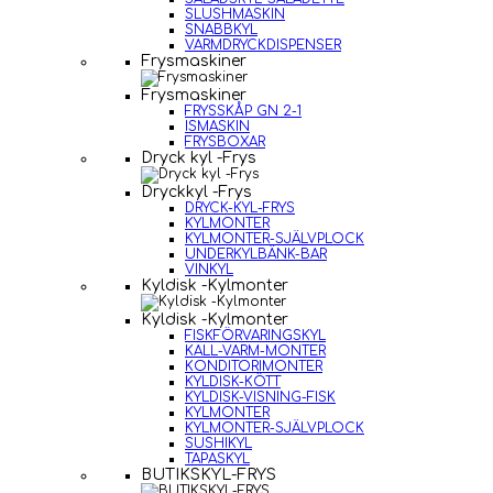
SLUSHMASKIN
SNABBKYL
VARMDRYCKDISPENSER
Frysmaskiner
Frysmaskiner
FRYSSKÅP GN 2-1
ISMASKIN
FRYSBOXAR
Dryck kyl -Frys
Dryckkyl -Frys
DRYCK-KYL-FRYS
KYLMONTER
KYLMONTER-SJÄLVPLOCK
UNDERKYLBÄNK-BAR
VINKYL
Kyldisk -Kylmonter
Kyldisk -Kylmonter
FISKFÖRVARINGSKYL
KALL-VARM-MONTER
KONDITORIMONTER
KYLDISK-KÖTT
KYLDISK-VISNING-FISK
KYLMONTER
KYLMONTER-SJÄLVPLOCK
SUSHIKYL
TAPASKYL
BUTIKSKYL-FRYS