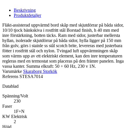
Beskrivning
Produktdetaljer
Fläkt-assisterad uppvärmd bord skåp med skjutdörrar på båda sidor,
10/10 tjock bänkskiva i rostfritt stål Borstad finish, h 40 mm med
inre förstärkning, botten täcks. Ram med sidor, justerbar mellersta
hyllan, isolerade skjutdörrar på båda sidor, hylla ligger på 150 mm
från golv, görs i stainle ss stål scotch brite, levereras med justerbara
fötter i rostfritt stål och nylon. Tvingad luft uppvärmningen skåp
som värms upp av ett elektriskt element, kan den inre temperaturen
regleras med en termostat som placeras på den främre panelen. Inga
vassa kanter. Summa elkraft: 50 ÷ 60 Hz, 230 v 1N.
Varumärke
Skaraborg Storkök
Referens
STESA7014
Datablad
Spänning/Volt
230
Faser
1F+N
KW Elektrisk
2
Höjd