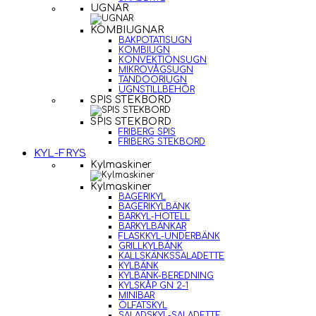
UGNAR
KOMBIUGNAR
BAKPOTATISUGN
KOMBIUGN
KONVEKTIONSUGN
MIKROVÅGSUGN
TANDOORIUGN
UGNSTILLBEHÖR
SPIS STEKBORD
SPIS STEKBORD
FRIBERG SPIS
FRIBERG STEKBORD
KYL-FRYS
Kylmaskiner
Kylmaskiner
BAGERIKYL
BAGERIKYLBÄNK
BARKYL-HOTELL
BARKYLBÄNKAR
FLASKKYL-UNDERBÄNK
GRILLKYLBÄNK
KALLSKÄNKSSALADETTE
KYLBÄNK
KYLBÄNK-BEREDNING
KYLSKÅP GN 2-1
MINIBAR
ÖLFATSKYL
SALADSKYL-SALADETTE