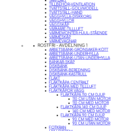
TAKFLÄKT
TILLBEHÖR-VENTILATION
TVÄTTSTÄLL-GOLVMODELL
TVÄTTSTÄLL-HAND
VÄGGHYLLA-DISKKORG
VÄGGHYLLOR
VÄGGSKÅP
VÄRMARE-TILLLUFT
VÄRMEMONTER-HJUL-STÅENDE
VÄRMESKÅP
VÄRMEVAGNAR
ROSTFRI - AVDELNING 1
ARBETSBÄNK-GRÖNSAKER-KÖTT
ARBETSBÄNK-UNDERHYLLA
ARBETSBÄNK-UTAN-UNDERHYLLA
BÄNKAR-SKÅP
DISKBÄNK
DISKBÄNK-BEREDNING
DISKBÄNK-KASTRULL
FLÄKT
FLÄKTKÅPA CENTRALT
FLÄKTKÅPA MED TILLLUFT
FLÄKTKÅPOR VÄGG
FLÄKTKÅPA 110 CM DJUP
110 CM UTAN MOTOR
110 CM MED MOTOR
FLÄKTKÅPA 140 CM DJUP
140 CM MED MOTOR
FLÄKTKÅPA 90 CM DJUP
90 CM MED MOTOR
90 CM UTAN MOTOR
FOTKRAN