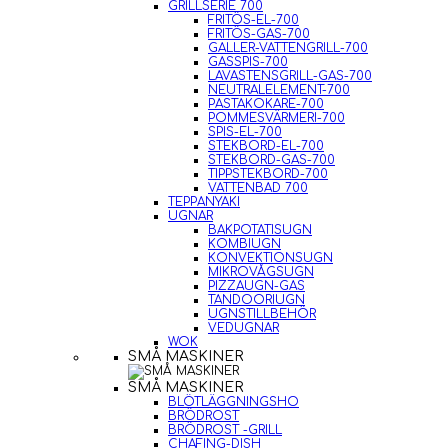
GRILLSERIE 700
FRITÖS-EL-700
FRITÖS-GAS-700
GALLER-VATTENGRILL-700
GASSPIS-700
LAVASTENSGRILL-GAS-700
NEUTRALELEMENT-700
PASTAKOKARE-700
POMMESVÄRMERI-700
SPIS-EL-700
STEKBORD-EL-700
STEKBORD-GAS-700
TIPPSTEKBORD-700
VATTENBAD 700
TEPPANYAKI
UGNAR
BAKPOTATISUGN
KOMBIUGN
KONVEKTIONSUGN
MIKROVÅGSUGN
PIZZAUGN-GAS
TANDOORIUGN
UGNSTILLBEHÖR
VEDUGNAR
WOK
SMÅ MASKINER
SMÅ MASKINER
BLÖTLÄGGNINGSHO
BRÖDROST
BRÖDROST -GRILL
CHAFING-DISH