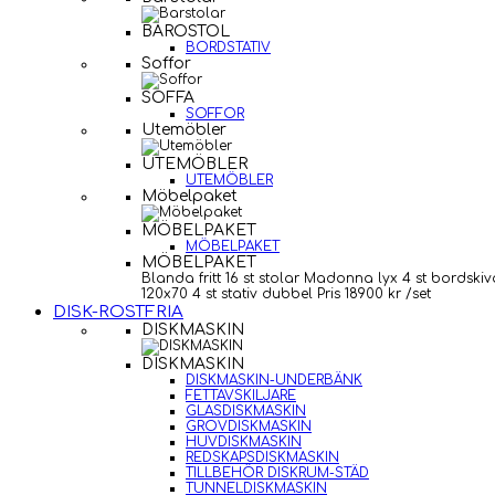
BAROSTOL
BORDSTATIV
Soffor
SOFFA
SOFFOR
Utemöbler
UTEMÖBLER
UTEMÖBLER
Möbelpaket
MÖBELPAKET
MÖBELPAKET
MÖBELPAKET
Blanda fritt 16 st stolar Madonna lyx 4 st bordskiv
120x70 4 st stativ dubbel Pris 18900 kr /set
DISK-ROSTFRIA
DISKMASKIN
DISKMASKIN
DISKMASKIN-UNDERBÄNK
FETTAVSKILJARE
GLASDISKMASKIN
GROVDISKMASKIN
HUVDISKMASKIN
REDSKAPSDISKMASKIN
TILLBEHÖR DISKRUM-STÄD
TUNNELDISKMASKIN