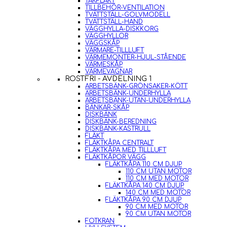
TAKFLÄKT
TILLBEHÖR-VENTILATION
TVÄTTSTÄLL-GOLVMODELL
TVÄTTSTÄLL-HAND
VÄGGHYLLA-DISKKORG
VÄGGHYLLOR
VÄGGSKÅP
VÄRMARE-TILLLUFT
VÄRMEMONTER-HJUL-STÅENDE
VÄRMESKÅP
VÄRMEVAGNAR
ROSTFRI - AVDELNING 1
ARBETSBÄNK-GRÖNSAKER-KÖTT
ARBETSBÄNK-UNDERHYLLA
ARBETSBÄNK-UTAN-UNDERHYLLA
BÄNKAR-SKÅP
DISKBÄNK
DISKBÄNK-BEREDNING
DISKBÄNK-KASTRULL
FLÄKT
FLÄKTKÅPA CENTRALT
FLÄKTKÅPA MED TILLLUFT
FLÄKTKÅPOR VÄGG
FLÄKTKÅPA 110 CM DJUP
110 CM UTAN MOTOR
110 CM MED MOTOR
FLÄKTKÅPA 140 CM DJUP
140 CM MED MOTOR
FLÄKTKÅPA 90 CM DJUP
90 CM MED MOTOR
90 CM UTAN MOTOR
FOTKRAN