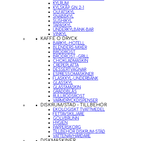
KYLRUM
KYLSKÅP GN 2-1
ÖLFATSKYL
SNABBKYL
SUSHIKYL
TAPASKYL
UNDERKYLBÄNK-BAR
VINKYL
KAFFE O DRYCK
BARKYL-HOTELL
BLENDERS-MIXER
BRÖDROST
BRÖDROST -GRILL
CHOKLADMASKIN
CREPEPLATTA
DESSERTVAGNAR
ESPRESSOMASKINER
FLASKKYL-UNDERBÄNK
GLASSKYL
GLASSMASKIN
GRÄDDBLÅS
RULLRÖDSROST
VARMDRYCKDISPENSER
DISKRUM/STÄD - TILLBEHÖR
EKOLOGISKT TVÄTTMEDEL
FETTAVSKILJARE
GOLVBRUNN
HYGIEN
PAPPERSKORG
TILLBEHÖR DISKRUM-STÄD
VATTENAVHÄRDARE
DISKMASKINER