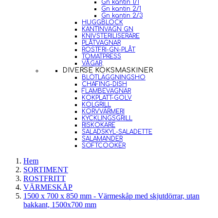
Gn kantin 1/1
Gn kantin 2/1
Gn kantin 2/3
HUGGBLOCK
KANTINVAGN GN
KNIVSTERILISERARE
PLÅTVAGNAR
ROSTFRI-GN-PLÅT
TOMATPRESS
VÅGAR
DIVERSE KÖKSMASKINER
BLÖTLÄGGNINGSHO
CHAFING-DISH
FLAMBEVAGNAR
KOKPLATT-GOLV
KOLGRILL
KORVVÄRMERI
KYCKLINGSGRILL
RISKOKARE
SALADSKYL-SALADETTE
SALAMANDER
SOFTCOOKER
Hem
SORTIMENT
ROSTFRITT
VÄRMESKÅP
1500 x 700 x 850 mm - Värmeskåp med skjutdörrar, utan
bakkant, 1500x700 mm