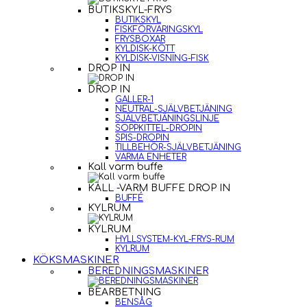
BUTIKSKYL-FRYS
BUTIKSKYL
FISKFÖRVARINGSKYL
FRYSBOXAR
KYLDISK-KÖTT
KYLDISK-VISNING-FISK
DROP IN
DROP IN
GALLER-1
NEUTRAL-SJÄLVBETJÄNING
SJÄLVBETJÄNINGSLINJE
SOPPKITTEL-DROPIN
SPIS-DROPIN
TILLBEHÖR-SJÄLVBETJÄNING
VARMA ENHETER
Kall varm buffe
KALL -VARM BUFFE DROP IN
BUFFÉ
KYLRUM
KYLRUM
HYLLSYSTEM-KYL-FRYS-RUM
KYLRUM
KÖKSMASKINER
BEREDNINGSMASKINER
BEARBETNING
BENSÅG