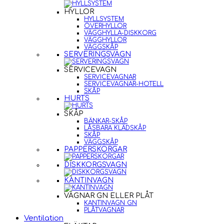
HYLLOR
HYLLSYSTEM
ÖVERHYLLOR
VÄGGHYLLA-DISKKORG
VÄGGHYLLOR
VÄGGSKÅP
SERVERINGSVAGN
SERVICEVAGN
SERVICEVAGNAR
SERVICEVAGNAR-HOTELL
SKÅP
HURTS
SKÅP
BÄNKAR-SKÅP
LÅSBARA KLÄDSKÅP
SKÅP
VÄGGSKÅP
PAPPERSKORGAR
DISKKORGSVAGN
KANTINVAGN
VAGNAR GN ELLER PLÅT
KANTINVAGN GN
PLÅTVAGNAR
Ventilation