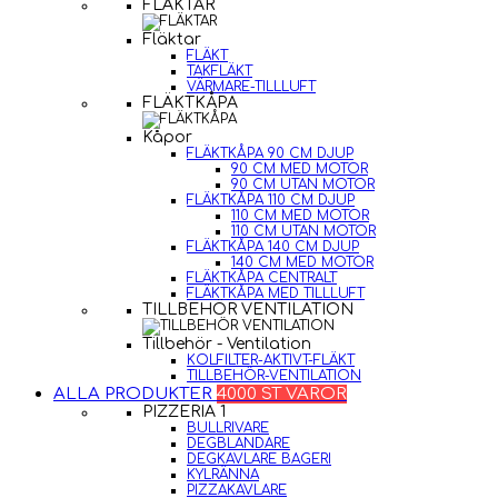
FLÄKTAR
Fläktar
FLÄKT
TAKFLÄKT
VÄRMARE-TILLLUFT
FLÄKTKÅPA
Kåpor
FLÄKTKÅPA 90 CM DJUP
90 CM MED MOTOR
90 CM UTAN MOTOR
FLÄKTKÅPA 110 CM DJUP
110 CM MED MOTOR
110 CM UTAN MOTOR
FLÄKTKÅPA 140 CM DJUP
140 CM MED MOTOR
FLÄKTKÅPA CENTRALT
FLÄKTKÅPA MED TILLLUFT
TILLBEHÖR VENTILATION
Tillbehör - Ventilation
KOLFILTER-AKTIVT-FLÄKT
TILLBEHÖR-VENTILATION
ALLA PRODUKTER
4000 ST VAROR
PIZZERIA 1
BULLRIVARE
DEGBLANDARE
DEGKAVLARE BAGERI
KYLRÄNNA
PIZZAKAVLARE