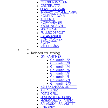
CHOKLADMASKIN
CREPEPLATTA
FLAMBEVAGNAR
INFRARÖD-VÄRMELAMPA
KOKPLATT-GOLV
KOLGRILL
KORVVÄRMERI
KYCKLINGSGRILL
RISKOKARE
RULLRÖDSROST
SALAMANDER
SOFTCOOKER
SOPPKITTEL
VÅFFELJÄRN
Kebabutrustning
GN-KANTINER
Gn kantin 1/2
Gn kantin 1/3
Gn kantin 1/4
Gn kantin 1/6
Gn kantin 1/9
Gn kantin 1/1
Gn kantin 2/1
Gn kantin 2/3
KALLSKÄNKSSALADETTE
KEBABKNIV
POTIS GRILL
RESERVDELAR POTIS
RESERVDELAR TANDIR
SALADSKYL-SALADETTE
SNABBKYL