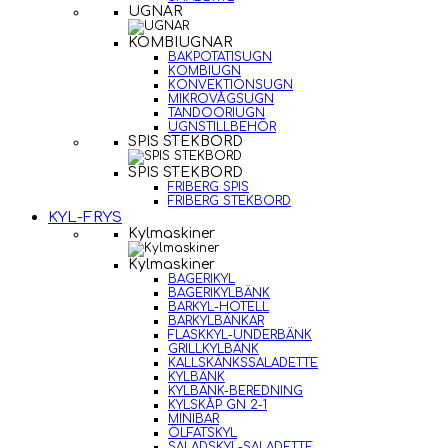
UGNAR
KOMBIUGNAR
BAKPOTATISUGN
KOMBIUGN
KONVEKTIONSUGN
MIKROVÅGSUGN
TANDOORIUGN
UGNSTILLBEHÖR
SPIS STEKBORD
SPIS STEKBORD
FRIBERG SPIS
FRIBERG STEKBORD
KYL-FRYS
Kylmaskiner
Kylmaskiner
BAGERIKYL
BAGERIKYLBÄNK
BARKYL-HOTELL
BARKYLBÄNKAR
FLASKKYL-UNDERBÄNK
GRILLKYLBÄNK
KALLSKÄNKSSALADETTE
KYLBÄNK
KYLBÄNK-BEREDNING
KYLSKÅP GN 2-1
MINIBAR
ÖLFATSKYL
SALADSKYL-SALADETTE