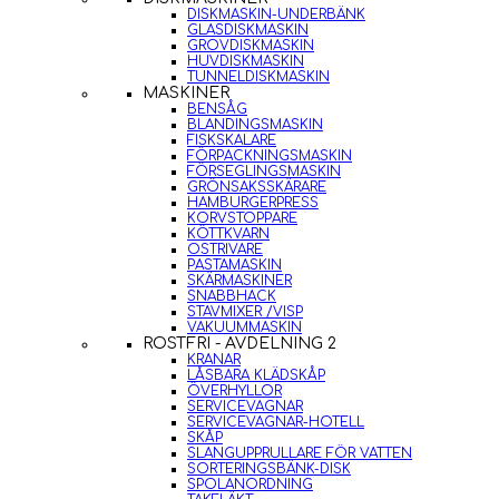
DISKMASKIN-UNDERBÄNK
GLASDISKMASKIN
GROVDISKMASKIN
HUVDISKMASKIN
TUNNELDISKMASKIN
MASKINER
BENSÅG
BLANDINGSMASKIN
FISKSKALARE
FÖRPACKNINGSMASKIN
FÖRSEGLINGSMASKIN
GRÖNSAKSSKÄRARE
HAMBURGERPRESS
KORVSTOPPARE
KÖTTKVARN
OSTRIVARE
PASTAMASKIN
SKÄRMASKINER
SNABBHACK
STAVMIXER /VISP
VAKUUMMASKIN
ROSTFRI - AVDELNING 2
KRANAR
LÅSBARA KLÄDSKÅP
ÖVERHYLLOR
SERVICEVAGNAR
SERVICEVAGNAR-HOTELL
SKÅP
SLANGUPPRULLARE FÖR VATTEN
SORTERINGSBÄNK-DISK
SPOLANORDNING