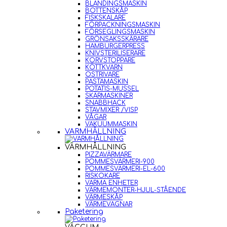
BLANDINGSMASKIN
BOTTENSKÅP
FISKSKALARE
FÖRPACKNINGSMASKIN
FÖRSEGLINGSMASKIN
GRÖNSAKSSKÄRARE
HAMBURGERPRESS
KNIVSTERILISERARE
KORVSTOPPARE
KÖTTKVARN
OSTRIVARE
PASTAMASKIN
POTATIS-MUSSEL
SKÄRMASKINER
SNABBHACK
STAVMIXER /VISP
VÅGAR
VAKUUMMASKIN
VARMHÅLLNING
VARMHÅLLNING
PIZZAVÄRMARE
POMMESVÄRMERI-900
POMMESVÄRMERI-EL-600
RISKOKARE
VARMA ENHETER
VÄRMEMONTER-HJUL-STÅENDE
VÄRMESKÅP
VÄRMEVAGNAR
Paketering