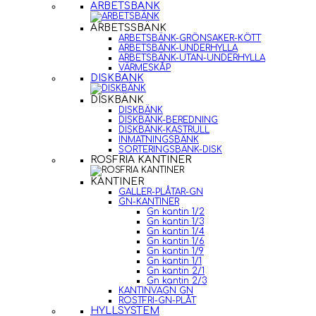
ARBETSBÄNK
ARBETSSBÄNK
ARBETSBÄNK-GRÖNSAKER-KÖTT
ARBETSBÄNK-UNDERHYLLA
ARBETSBÄNK-UTAN-UNDERHYLLA
VÄRMESKÅP
DISKBÄNK
DISKBÄNK
DISKBÄNK
DISKBÄNK-BEREDNING
DISKBÄNK-KASTRULL
INMATNINGSBÄNK
SORTERINGSBÄNK-DISK
ROSFRIA KANTINER
KANTINER
GALLER-PLÅTAR-GN
GN-KANTINER
Gn kantin 1/2
Gn kantin 1/3
Gn kantin 1/4
Gn kantin 1/6
Gn kantin 1/9
Gn kantin 1/1
Gn kantin 2/1
Gn kantin 2/3
KANTINVAGN GN
ROSTFRI-GN-PLÅT
HYLLSYSTEM