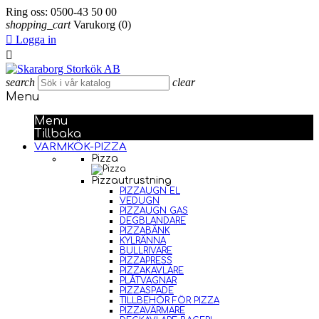
Ring oss:
0500-43 50 00
shopping_cart
Varukorg
(0)

Logga in

search
clear
Menu
Menu
Tillbaka
VARMKÖK-PIZZA
Pizza
Pizzautrustning
PIZZAUGN EL
VEDUGN
PIZZAUGN GAS
DEGBLANDARE
PIZZABÄNK
KYLRÄNNA
BULLRIVARE
PIZZAPRESS
PIZZAKAVLARE
PLÅTVAGNAR
PIZZASPADE
TILLBEHÖR FÖR PIZZA
PIZZAVÄRMARE