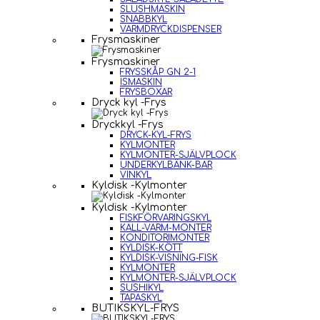
SLUSHMASKIN
SNABBKYL
VARMDRYCKDISPENSER
Frysmaskiner
Frysmaskiner
FRYSSKÅP GN 2-1
ISMASKIN
FRYSBOXAR
Dryck kyl -Frys
Dryckkyl -Frys
DRYCK-KYL-FRYS
KYLMONTER
KYLMONTER-SJÄLVPLOCK
UNDERKYLBÄNK-BAR
VINKYL
Kyldisk -Kylmonter
Kyldisk -Kylmonter
FISKFÖRVARINGSKYL
KALL-VARM-MONTER
KONDITORIMONTER
KYLDISK-KÖTT
KYLDISK-VISNING-FISK
KYLMONTER
KYLMONTER-SJÄLVPLOCK
SUSHIKYL
TAPASKYL
BUTIKSKYL-FRYS