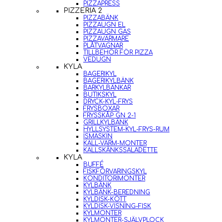
PIZZAPRESS
PIZZERIA 2
PIZZABÄNK
PIZZAUGN EL
PIZZAUGN GAS
PIZZAVÄRMARE
PLÅTVAGNAR
TILLBEHÖR FÖR PIZZA
VEDUGN
KYLA
BAGERIKYL
BAGERIKYLBÄNK
BARKYLBÄNKAR
BUTIKSKYL
DRYCK-KYL-FRYS
FRYSBOXAR
FRYSSKÅP GN 2-1
GRILLKYLBÄNK
HYLLSYSTEM-KYL-FRYS-RUM
ISMASKIN
KALL-VARM-MONTER
KALLSKÄNKSSALADETTE
KYLA
BUFFÉ
FISKFÖRVARINGSKYL
KONDITORIMONTER
KYLBÄNK
KYLBÄNK-BEREDNING
KYLDISK-KÖTT
KYLDISK-VISNING-FISK
KYLMONTER
KYLMONTER-SJÄLVPLOCK