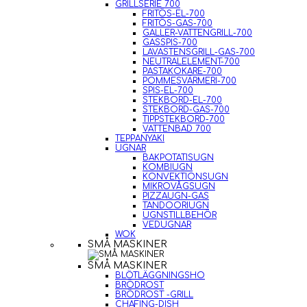
GRILLSERIE 700
FRITÖS-EL-700
FRITÖS-GAS-700
GALLER-VATTENGRILL-700
GASSPIS-700
LAVASTENSGRILL-GAS-700
NEUTRALELEMENT-700
PASTAKOKARE-700
POMMESVÄRMERI-700
SPIS-EL-700
STEKBORD-EL-700
STEKBORD-GAS-700
TIPPSTEKBORD-700
VATTENBAD 700
TEPPANYAKI
UGNAR
BAKPOTATISUGN
KOMBIUGN
KONVEKTIONSUGN
MIKROVÅGSUGN
PIZZAUGN-GAS
TANDOORIUGN
UGNSTILLBEHÖR
VEDUGNAR
WOK
SMÅ MASKINER
SMÅ MASKINER
BLÖTLÄGGNINGSHO
BRÖDROST
BRÖDROST -GRILL
CHAFING-DISH