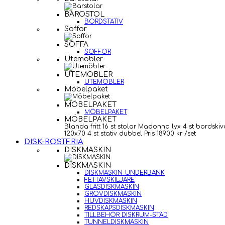
BAROSTOL
BORDSTATIV
Soffor
SOFFA
SOFFOR
Utemöbler
UTEMÖBLER
UTEMÖBLER
Möbelpaket
MÖBELPAKET
MÖBELPAKET
MÖBELPAKET
Blanda fritt 16 st stolar Madonna lyx 4 st bordskiv
120x70 4 st stativ dubbel Pris 18900 kr /set
DISK-ROSTFRIA
DISKMASKIN
DISKMASKIN
DISKMASKIN-UNDERBÄNK
FETTAVSKILJARE
GLASDISKMASKIN
GROVDISKMASKIN
HUVDISKMASKIN
REDSKAPSDISKMASKIN
TILLBEHÖR DISKRUM-STÄD
TUNNELDISKMASKIN