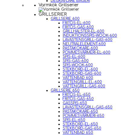
DEGKAVLARE BAGERI
Varmkök Grillserier
GRILLSERIER
GRILLSERIE 600
FRITÖS-EL-600
FRITÖS-GAS-600
GRILLHALSTER-EL-600
INDUKTIONSSPIS-WOOK-600
LAVASTENSGRILL-GAS-600
NEUTRALELEMENT-600
PASTAKOKARE-600
POMMESVÄRMERI-EL-600
SPIS-EL-600
SPIS-GAS-600
SPIS-WOOK-600
STEKBORD-EL-600
STEKBORD-GAS-600
VATTENBAD 600
VATTENGRILL-EL-600
VATTENGRILL-GAS-600
GRILLSERIE 650
FRITÖS-EL-650
FRITÖS-GAS-650
GASSPIS-650
LAVASTENSGRILL-GAS-650
PASTAKOKARE-650
POMMESVÄRMERI-650
SPIS-EL-650
STEKBORD-EL-650
STEKBORD-GAS-650
VATTENBAD 650