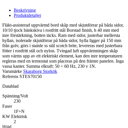
Beskrivning
Produktdetaljer
Fläkt-assisterad uppvärmd bord skåp med skjutdörrar på båda sidor,
10/10 tjock bänkskiva i rostfritt stål Borstad finish, h 40 mm med
inre förstärkning, botten täcks. Ram med sidor, justerbar mellersta
hyllan, isolerade skjutdörrar på båda sidor, hylla ligger på 150 mm
från golv, görs i stainle ss stål scotch brite, levereras med justerbara
fötter i rostfritt stål och nylon. Tvingad luft uppvärmningen skåp
som värms upp av ett elektriskt element, kan den inre temperaturen
regleras med en termostat som placeras på den främre panelen. Inga
vassa kanter. Summa elkraft: 50 ÷ 60 Hz, 230 v 1N.
Varumärke
Skaraborg Storkök
Referens
STES70150
Datablad
Spänning/Volt
230
Faser
1F+N
KW Elektrisk
2
Höjd