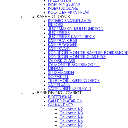
HYLLSYSTEM
INMATNINGSBÄNK
INSEKTSDÖDARE
KOLFILTER-AKTIVT-FLÄKT
KAFFE O DRYCK
INFRARÖD-VÄRMELAMPA
ISKROSS
JUICEMASKIN-MULTIFUNKTION
JUICEPRESS
JUICEPRESS-KAFFE-DRYCK
KAFFEBÄNK-BAR
KAFFEBRYGGARE
KAFFEKVARN
KONDITORI-MONTER-BAKELSE-BORDSMODE
KONDITORI-MONTER-GLAS-FRYS
KYLDISK-GLASS
KYLMONTER-BORDSMODELL
MINIBAR
SLUSHMASKIN
SOPPKITTEL
TILLBEHÖR - KAFFE O DRYCK
VÅFFELJÄRN
VATTENDISPENSER-KYLD
BEREDNING - ÖVRIGT
BOTTENSKÅP
GALLER-PLÅTAR-GN
GN-KANTINER
Gn kantin 1/2
Gn kantin 1/3
Gn kantin 1/4
Gn kantin 1/6
Gn kantin 1/9