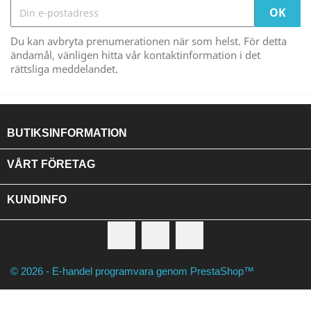
Du kan avbryta prenumerationen när som helst. För detta
ändamål, vänligen hitta vår kontaktinformation i det
rättsliga meddelandet.
BUTIKSINFORMATION

VÅRT FÖRETAG

KUNDINFO
Facebook
RSS
Instagram
© 2026 - E-handel programvara genom PrestaShop™