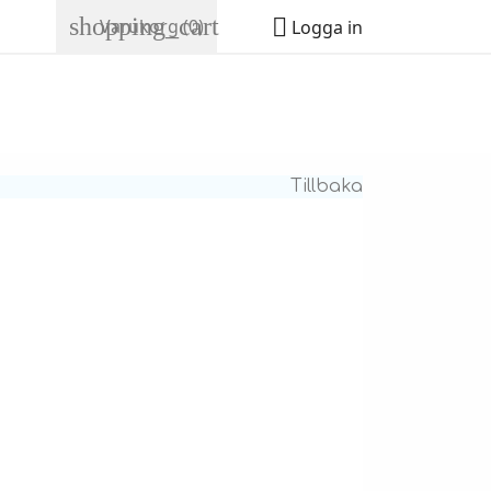
shopping_cart

Varukorg
(0)
Logga in
Tillbaka