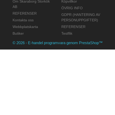
Om Skaraborg Storkök
Köpvillkor
AB
ÖVRIG INFO
REFERENSER
GDPR (HANTERING AV
Kontakta oss
PERSONUPPGIFTER)
Webbplatskarta
REFERENSER
Butiker
Testflik
© 2026 - E-handel programvara genom PrestaShop™