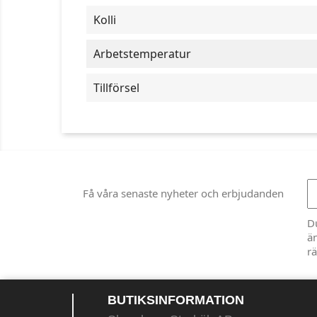
Kolli
Arbetstemperatur
Tillförsel
Få våra senaste nyheter och erbjudanden
D
än
rä
BUTIKSINFORMATION