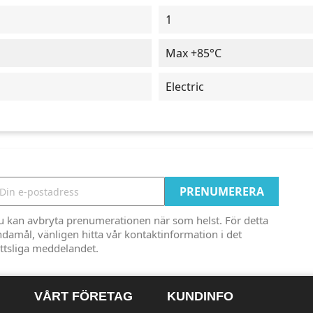
1
Max +85°C
Electric
u kan avbryta prenumerationen när som helst. För detta
damål, vänligen hitta vår kontaktinformation i det
ttsliga meddelandet.
VÅRT FÖRETAG
KUNDINFO