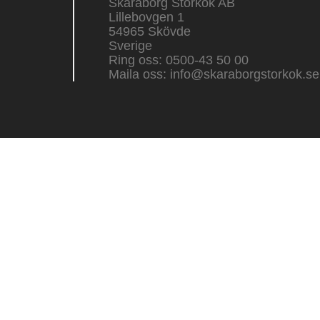
Skaraborg Storkök AB
Lillebovgen 1
54965 Skövde
Sverige
Ring oss:
0500-43 50 00
Maila oss:
info@skaraborgstorkok.se