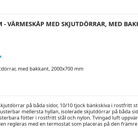
 MM - VÄRMESKÅP MED SKJUTDÖRRAR, MED BAK
tdörrar, med bakkant, 2000x700 mm
utdörrar på båda sidor, 10/10 tjock bänkskiva i rostfritt s
usterbar mellersta hyllan, isolerade skjutdörrar på båda sido
justerbara fötter i rostfritt stål och nylon. Tvingad luft u
ren regleras med en termostat som placeras på den främre 