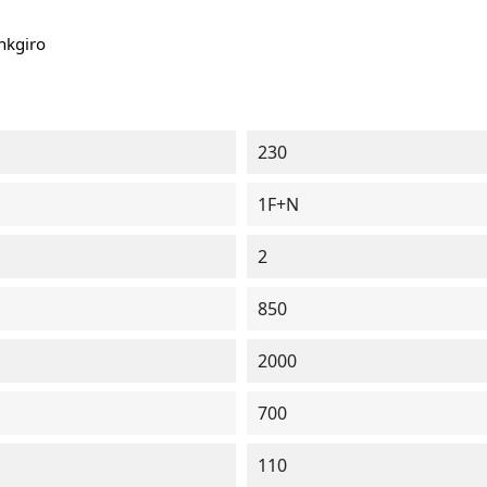
ankgiro
230
1F+N
2
850
2000
700
110