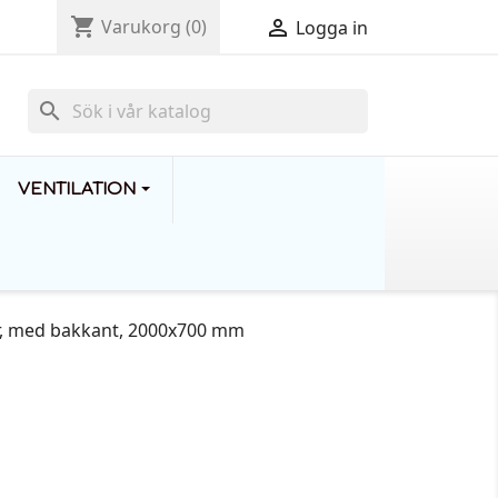
shopping_cart

Varukorg
(0)
Logga in
search
VENTILATION
r, med bakkant, 2000x700 mm