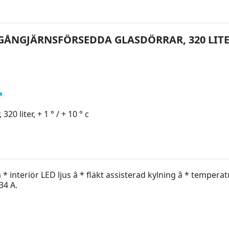
ÅNGJÄRNSFÖRSEDDA GLASDÖRRAR, 320 LITER, +
0 liter, + 1 ° / + 10 ° c
 interiör LED ljus â * fläkt assisterad kylning â * temperatur
34 A.