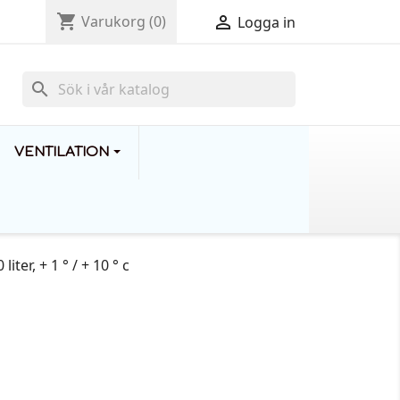
shopping_cart

Varukorg
(0)
Logga in
search
VENTILATION
ter, + 1 ° / + 10 ° c