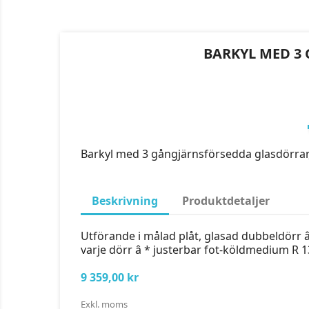
BARKYL MED 3 G
Barkyl med 3 gångjärnsförsedda glasdörrar, 32
Beskrivning
Produktdetaljer
Utförande i målad plåt, glasad dubbeldörr â *
varje dörr â * justerbar fot-köldmedium R 1
9 359,00 kr
Exkl. moms