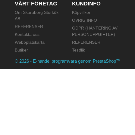
VÅRT FÖRETAG
KUNDINFO
Om Skaraborg Storkök
Köpvillkor
AB
ÖVRIG INFO
REFERENSER
GDPR (HANTERING AV
Kontakta oss
PERSONUPPGIFTER)
Webbplatskarta
REFERENSER
Butiker
Testflik
© 2026 - E-handel programvara genom PrestaShop™