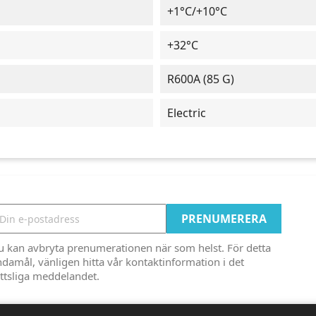
+1°C/+10°C
+32°C
R600A (85 G)
Electric
u kan avbryta prenumerationen när som helst. För detta
damål, vänligen hitta vår kontaktinformation i det
ttsliga meddelandet.