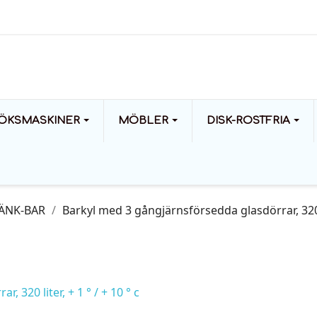
ÖKSMASKINER
MÖBLER
DISK-ROSTFRIA
ÄNK-BAR
Barkyl med 3 gångjärnsförsedda glasdörrar, 320 li
 320 liter, + 1 ° / + 10 ° c