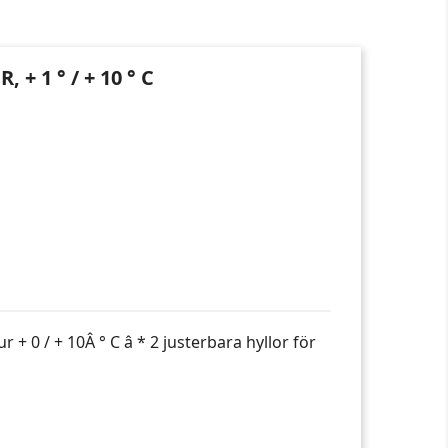
 1 ° / + 10 ° C
 + 0 / + 10Â ° C â * 2 justerbara hyllor för