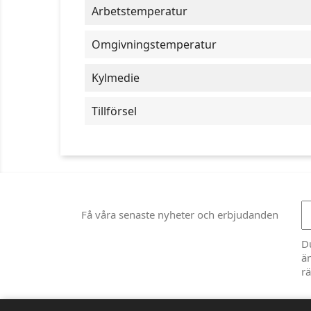
Arbetstemperatur
Omgivningstemperatur
Kylmedie
Tillförsel
Få våra senaste nyheter och erbjudanden
D
än
rä