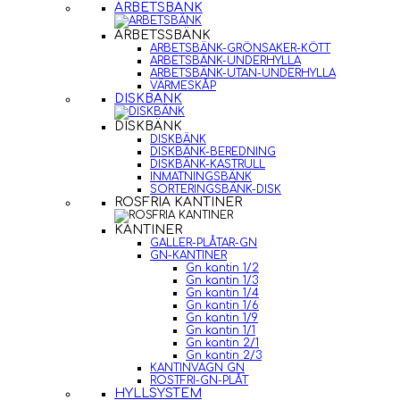
ARBETSBÄNK
ARBETSSBÄNK
ARBETSBÄNK-GRÖNSAKER-KÖTT
ARBETSBÄNK-UNDERHYLLA
ARBETSBÄNK-UTAN-UNDERHYLLA
VÄRMESKÅP
DISKBÄNK
DISKBÄNK
DISKBÄNK
DISKBÄNK-BEREDNING
DISKBÄNK-KASTRULL
INMATNINGSBÄNK
SORTERINGSBÄNK-DISK
ROSFRIA KANTINER
KANTINER
GALLER-PLÅTAR-GN
GN-KANTINER
Gn kantin 1/2
Gn kantin 1/3
Gn kantin 1/4
Gn kantin 1/6
Gn kantin 1/9
Gn kantin 1/1
Gn kantin 2/1
Gn kantin 2/3
KANTINVAGN GN
ROSTFRI-GN-PLÅT
HYLLSYSTEM