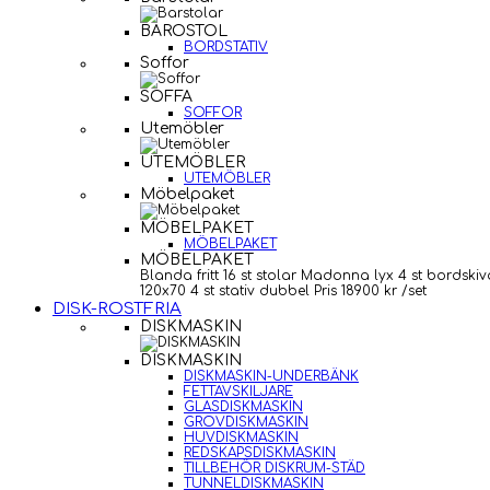
BAROSTOL
BORDSTATIV
Soffor
SOFFA
SOFFOR
Utemöbler
UTEMÖBLER
UTEMÖBLER
Möbelpaket
MÖBELPAKET
MÖBELPAKET
MÖBELPAKET
Blanda fritt 16 st stolar Madonna lyx 4 st bordskiv
120x70 4 st stativ dubbel Pris 18900 kr /set
DISK-ROSTFRIA
DISKMASKIN
DISKMASKIN
DISKMASKIN-UNDERBÄNK
FETTAVSKILJARE
GLASDISKMASKIN
GROVDISKMASKIN
HUVDISKMASKIN
REDSKAPSDISKMASKIN
TILLBEHÖR DISKRUM-STÄD
TUNNELDISKMASKIN