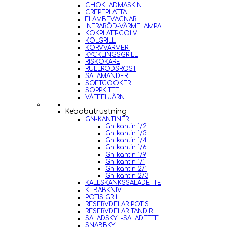
CHOKLADMASKIN
CREPEPLATTA
FLAMBEVAGNAR
INFRARÖD-VÄRMELAMPA
KOKPLATT-GOLV
KOLGRILL
KORVVÄRMERI
KYCKLINGSGRILL
RISKOKARE
RULLRÖDSROST
SALAMANDER
SOFTCOOKER
SOPPKITTEL
VÅFFELJÄRN
Kebabutrustning
GN-KANTINER
Gn kantin 1/2
Gn kantin 1/3
Gn kantin 1/4
Gn kantin 1/6
Gn kantin 1/9
Gn kantin 1/1
Gn kantin 2/1
Gn kantin 2/3
KALLSKÄNKSSALADETTE
KEBABKNIV
POTIS GRILL
RESERVDELAR POTIS
RESERVDELAR TANDIR
SALADSKYL-SALADETTE
SNABBKYL