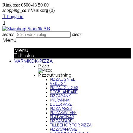
Ring oss:
0500-43 50 00
shopping_cart
Varukorg
(0)

Logga in

search
clear
Menu
Menu
Tillbaka
VARMKÖK-PIZZA
Pizza
Pizzautrustning
PIZZAUGN EL
VEDUGN
PIZZAUGN GAS
DEGBLANDARE
PIZZABÄNK
KYLRÄNNA
BULLRIVARE
PIZZAPRESS
PIZZAKAVLARE
PLÅTVAGNAR
PIZZASPADE
TILLBEHÖR FÖR PIZZA
PIZZAVÄRMARE