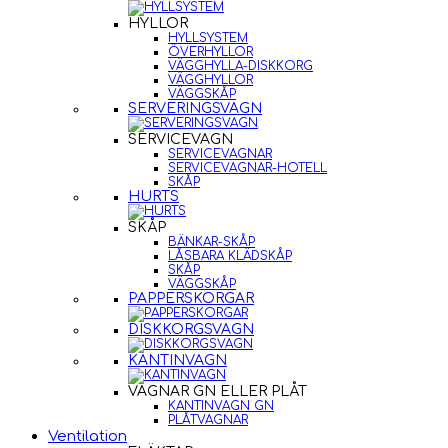
HYLLOR
HYLLSYSTEM
ÖVERHYLLOR
VÄGGHYLLA-DISKKORG
VÄGGHYLLOR
VÄGGSKÅP
SERVERINGSVAGN
SERVICEVAGN
SERVICEVAGNAR
SERVICEVAGNAR-HOTELL
SKÅP
HURTS
SKÅP
BÄNKAR-SKÅP
LÅSBARA KLÄDSKÅP
SKÅP
VÄGGSKÅP
PAPPERSKORGAR
DISKKORGSVAGN
KANTINVAGN
VAGNAR GN ELLER PLÅT
KANTINVAGN GN
PLÅTVAGNAR
Ventilation