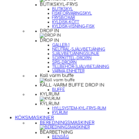
BUTIKSKYL-FRYS
BUTIKSKYL
FISKFÖRVARINGSKYL
FRYSBOXAR
KYLDISK-KÖTT
KYLDISK-VISNING-FISK
DROP IN
DROP IN
GALLER-1
NEUTRAL-SJÄLVBETJÄNING
SJÄLVBETJÄNINGSLINJE
SOPPKITTEL-DROPIN
SPIS-DROPIN
TILLBEHÖR-SJÄLVBETJÄNING
VARMA ENHETER
Kall varm buffe
KALL -VARM BUFFE DROP IN
BUFFÉ
KYLRUM
KYLRUM
HYLLSYSTEM-KYL-FRYS-RUM
KYLRUM
KÖKSMASKINER
BEREDNINGSMASKINER
BEARBETNING
BENSÅG