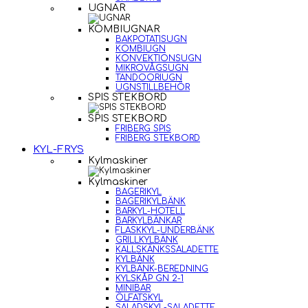
UGNAR
KOMBIUGNAR
BAKPOTATISUGN
KOMBIUGN
KONVEKTIONSUGN
MIKROVÅGSUGN
TANDOORIUGN
UGNSTILLBEHÖR
SPIS STEKBORD
SPIS STEKBORD
FRIBERG SPIS
FRIBERG STEKBORD
KYL-FRYS
Kylmaskiner
Kylmaskiner
BAGERIKYL
BAGERIKYLBÄNK
BARKYL-HOTELL
BARKYLBÄNKAR
FLASKKYL-UNDERBÄNK
GRILLKYLBÄNK
KALLSKÄNKSSALADETTE
KYLBÄNK
KYLBÄNK-BEREDNING
KYLSKÅP GN 2-1
MINIBAR
ÖLFATSKYL
SALADSKYL-SALADETTE