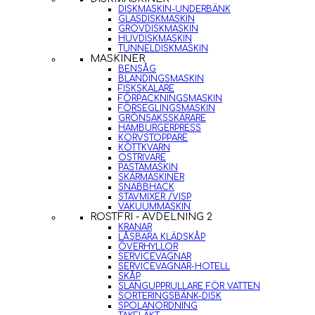
DISKMASKIN-UNDERBÄNK
GLASDISKMASKIN
GROVDISKMASKIN
HUVDISKMASKIN
TUNNELDISKMASKIN
MASKINER
BENSÅG
BLANDINGSMASKIN
FISKSKALARE
FÖRPACKNINGSMASKIN
FÖRSEGLINGSMASKIN
GRÖNSAKSSKÄRARE
HAMBURGERPRESS
KORVSTOPPARE
KÖTTKVARN
OSTRIVARE
PASTAMASKIN
SKÄRMASKINER
SNABBHACK
STAVMIXER /VISP
VAKUUMMASKIN
ROSTFRI - AVDELNING 2
KRANAR
LÅSBARA KLÄDSKÅP
ÖVERHYLLOR
SERVICEVAGNAR
SERVICEVAGNAR-HOTELL
SKÅP
SLANGUPPRULLARE FÖR VATTEN
SORTERINGSBÄNK-DISK
SPOLANORDNING