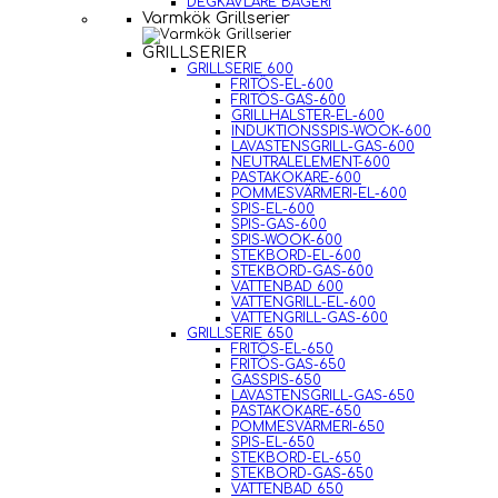
DEGKAVLARE BAGERI
Varmkök Grillserier
GRILLSERIER
GRILLSERIE 600
FRITÖS-EL-600
FRITÖS-GAS-600
GRILLHALSTER-EL-600
INDUKTIONSSPIS-WOOK-600
LAVASTENSGRILL-GAS-600
NEUTRALELEMENT-600
PASTAKOKARE-600
POMMESVÄRMERI-EL-600
SPIS-EL-600
SPIS-GAS-600
SPIS-WOOK-600
STEKBORD-EL-600
STEKBORD-GAS-600
VATTENBAD 600
VATTENGRILL-EL-600
VATTENGRILL-GAS-600
GRILLSERIE 650
FRITÖS-EL-650
FRITÖS-GAS-650
GASSPIS-650
LAVASTENSGRILL-GAS-650
PASTAKOKARE-650
POMMESVÄRMERI-650
SPIS-EL-650
STEKBORD-EL-650
STEKBORD-GAS-650
VATTENBAD 650