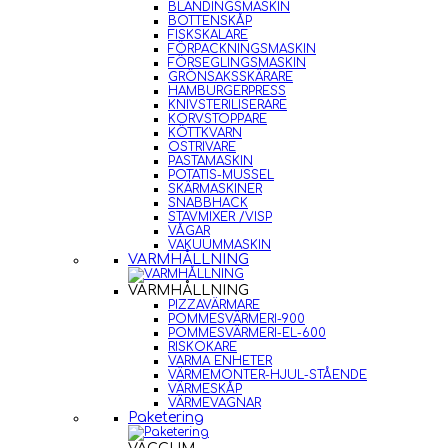
BLANDINGSMASKIN
BOTTENSKÅP
FISKSKALARE
FÖRPACKNINGSMASKIN
FÖRSEGLINGSMASKIN
GRÖNSAKSSKÄRARE
HAMBURGERPRESS
KNIVSTERILISERARE
KORVSTOPPARE
KÖTTKVARN
OSTRIVARE
PASTAMASKIN
POTATIS-MUSSEL
SKÄRMASKINER
SNABBHACK
STAVMIXER /VISP
VÅGAR
VAKUUMMASKIN
VARMHÅLLNING
VARMHÅLLNING
PIZZAVÄRMARE
POMMESVÄRMERI-900
POMMESVÄRMERI-EL-600
RISKOKARE
VARMA ENHETER
VÄRMEMONTER-HJUL-STÅENDE
VÄRMESKÅP
VÄRMEVAGNAR
Paketering