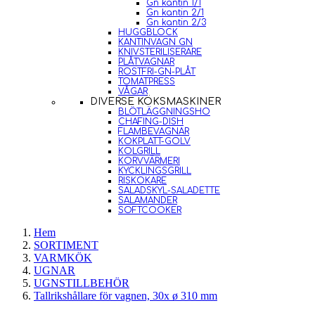
Gn kantin 1/1
Gn kantin 2/1
Gn kantin 2/3
HUGGBLOCK
KANTINVAGN GN
KNIVSTERILISERARE
PLÅTVAGNAR
ROSTFRI-GN-PLÅT
TOMATPRESS
VÅGAR
DIVERSE KÖKSMASKINER
BLÖTLÄGGNINGSHO
CHAFING-DISH
FLAMBEVAGNAR
KOKPLATT-GOLV
KOLGRILL
KORVVÄRMERI
KYCKLINGSGRILL
RISKOKARE
SALADSKYL-SALADETTE
SALAMANDER
SOFTCOOKER
Hem
SORTIMENT
VARMKÖK
UGNAR
UGNSTILLBEHÖR
Tallrikshållare för vagnen, 30x ø 310 mm