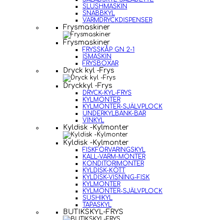
SLUSHMASKIN
SNABBKYL
VARMDRYCKDISPENSER
Frysmaskiner
Frysmaskiner
FRYSSKÅP GN 2-1
ISMASKIN
FRYSBOXAR
Dryck kyl -Frys
Dryckkyl -Frys
DRYCK-KYL-FRYS
KYLMONTER
KYLMONTER-SJÄLVPLOCK
UNDERKYLBÄNK-BAR
VINKYL
Kyldisk -Kylmonter
Kyldisk -Kylmonter
FISKFÖRVARINGSKYL
KALL-VARM-MONTER
KONDITORIMONTER
KYLDISK-KÖTT
KYLDISK-VISNING-FISK
KYLMONTER
KYLMONTER-SJÄLVPLOCK
SUSHIKYL
TAPASKYL
BUTIKSKYL-FRYS