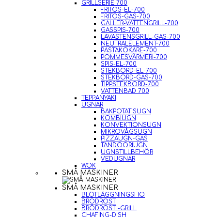
GRILLSERIE 700
FRITÖS-EL-700
FRITÖS-GAS-700
GALLER-VATTENGRILL-700
GASSPIS-700
LAVASTENSGRILL-GAS-700
NEUTRALELEMENT-700
PASTAKOKARE-700
POMMESVÄRMERI-700
SPIS-EL-700
STEKBORD-EL-700
STEKBORD-GAS-700
TIPPSTEKBORD-700
VATTENBAD 700
TEPPANYAKI
UGNAR
BAKPOTATISUGN
KOMBIUGN
KONVEKTIONSUGN
MIKROVÅGSUGN
PIZZAUGN-GAS
TANDOORIUGN
UGNSTILLBEHÖR
VEDUGNAR
WOK
SMÅ MASKINER
SMÅ MASKINER
BLÖTLÄGGNINGSHO
BRÖDROST
BRÖDROST -GRILL
CHAFING-DISH