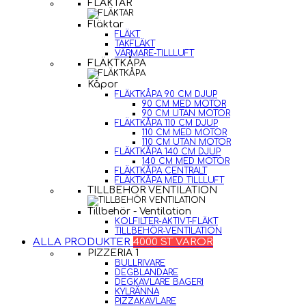
FLÄKTAR
Fläktar
FLÄKT
TAKFLÄKT
VÄRMARE-TILLLUFT
FLÄKTKÅPA
Kåpor
FLÄKTKÅPA 90 CM DJUP
90 CM MED MOTOR
90 CM UTAN MOTOR
FLÄKTKÅPA 110 CM DJUP
110 CM MED MOTOR
110 CM UTAN MOTOR
FLÄKTKÅPA 140 CM DJUP
140 CM MED MOTOR
FLÄKTKÅPA CENTRALT
FLÄKTKÅPA MED TILLLUFT
TILLBEHÖR VENTILATION
Tillbehör - Ventilation
KOLFILTER-AKTIVT-FLÄKT
TILLBEHÖR-VENTILATION
ALLA PRODUKTER
4000 ST VAROR
PIZZERIA 1
BULLRIVARE
DEGBLANDARE
DEGKAVLARE BAGERI
KYLRÄNNA
PIZZAKAVLARE