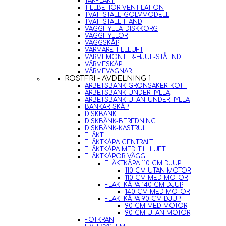
TAKFLÄKT
TILLBEHÖR-VENTILATION
TVÄTTSTÄLL-GOLVMODELL
TVÄTTSTÄLL-HAND
VÄGGHYLLA-DISKKORG
VÄGGHYLLOR
VÄGGSKÅP
VÄRMARE-TILLLUFT
VÄRMEMONTER-HJUL-STÅENDE
VÄRMESKÅP
VÄRMEVAGNAR
ROSTFRI - AVDELNING 1
ARBETSBÄNK-GRÖNSAKER-KÖTT
ARBETSBÄNK-UNDERHYLLA
ARBETSBÄNK-UTAN-UNDERHYLLA
BÄNKAR-SKÅP
DISKBÄNK
DISKBÄNK-BEREDNING
DISKBÄNK-KASTRULL
FLÄKT
FLÄKTKÅPA CENTRALT
FLÄKTKÅPA MED TILLLUFT
FLÄKTKÅPOR VÄGG
FLÄKTKÅPA 110 CM DJUP
110 CM UTAN MOTOR
110 CM MED MOTOR
FLÄKTKÅPA 140 CM DJUP
140 CM MED MOTOR
FLÄKTKÅPA 90 CM DJUP
90 CM MED MOTOR
90 CM UTAN MOTOR
FOTKRAN