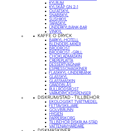
KYLRUM
KYLSKÅP GN 2-1
ÖLFATSKYL
SNABBKYL
SUSHIKYL
TAPASKYL
UNDERKYLBÄNK-BAR
VINKYL
KAFFE O DRYCK
BARKYL-HOTELL
BLENDERS-MIXER
BRÖDROST
BRÖDROST -GRILL
CHOKLADMASKIN
CREPEPLATTA
DESSERTVAGNAR
ESPRESSOMASKINER
FLASKKYL-UNDERBÄNK
GLASSKYL
GLASSMASKIN
GRÄDDBLÅS
RULLRÖDSROST
VARMDRYCKDISPENSER
DISKRUM/STÄD - TILLBEHÖR
EKOLOGISKT TVÄTTMEDEL
FETTAVSKILJARE
GOLVBRUNN
HYGIEN
PAPPERSKORG
TILLBEHÖR DISKRUM-STÄD
VATTENAVHÄRDARE
DISKMASKINER