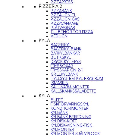
PIZZAPRESS
PIZZERIA 2
PIZZABÄNK
PIZZAUGN EL
PIZZAUGN GAS
PIZZAVÄRMARE
PLÅTVAGNAR
TILLBEHÖR FÖR PIZZA
VEDUGN
KYLA
BAGERIKYL
BAGERIKYLBÄNK
BARKYLBÄNKAR
BUTIKSKYL
DRYCK-KYL-FRYS
FRYSBOXAR
FRYSSKÅP GN 2-1
GRILLKYLBÄNK
HYLLSYSTEM-KYL-FRYS-RUM
ISMASKIN
KALL-VARM-MONTER
KALLSKÄNKSSALADETTE
KYLA
BUFFÉ
FISKFÖRVARINGSKYL
KONDITORIMONTER
KYLBÄNK
KYLBÄNK-BEREDNING
KYLDISK-KÖTT
KYLDISK-VISNING-FISK
KYLMONTER
KYLMONTER-SJÄLVPLOCK