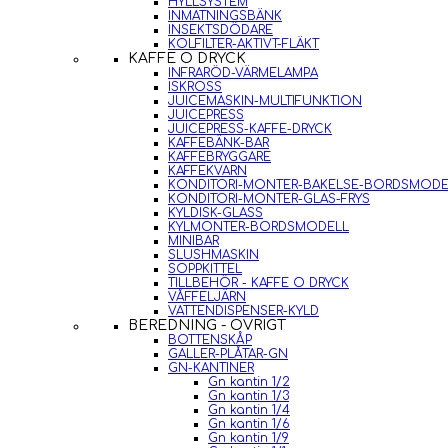
HYLLSYSTEM
INMATNINGSBÄNK
INSEKTSDÖDARE
KOLFILTER-AKTIVT-FLÄKT
KAFFE O DRYCK
INFRARÖD-VÄRMELAMPA
ISKROSS
JUICEMASKIN-MULTIFUNKTION
JUICEPRESS
JUICEPRESS-KAFFE-DRYCK
KAFFEBÄNK-BAR
KAFFEBRYGGARE
KAFFEKVARN
KONDITORI-MONTER-BAKELSE-BORDSMODE
KONDITORI-MONTER-GLAS-FRYS
KYLDISK-GLASS
KYLMONTER-BORDSMODELL
MINIBAR
SLUSHMASKIN
SOPPKITTEL
TILLBEHÖR - KAFFE O DRYCK
VÅFFELJÄRN
VATTENDISPENSER-KYLD
BEREDNING - ÖVRIGT
BOTTENSKÅP
GALLER-PLÅTAR-GN
GN-KANTINER
Gn kantin 1/2
Gn kantin 1/3
Gn kantin 1/4
Gn kantin 1/6
Gn kantin 1/9