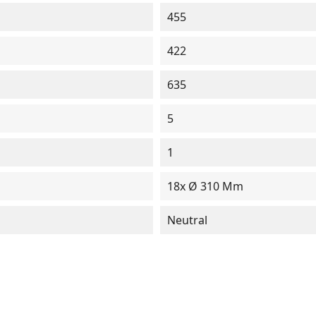
455
422
635
5
1
18x Ø 310 Mm
Neutral