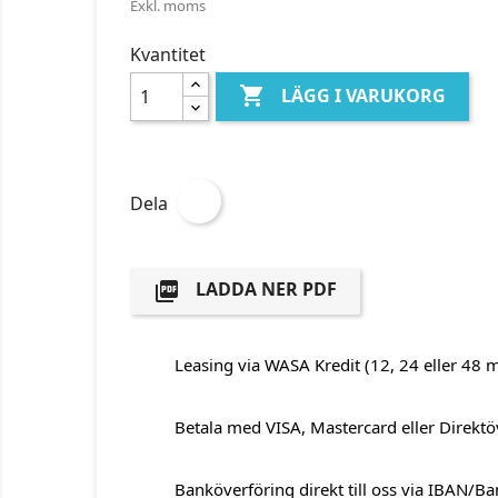
Exkl. moms
Kvantitet

LÄGG I VARUKORG
Dela
LADDA NER PDF

Leasing via WASA Kredit (12, 24 eller 48 
Betala med VISA, Mastercard eller Direktö
Banköverföring direkt till oss via IBAN/B