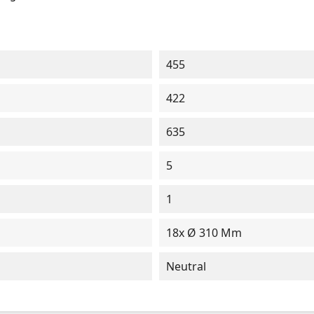
455
422
635
5
1
18x Ø 310 Mm
Neutral