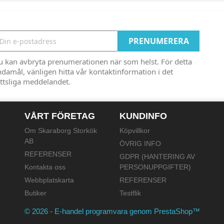
u kan avbryta prenumerationen när som helst. För detta
damål, vänligen hitta vår kontaktinformation i det
ttsliga meddelandet.
VÅRT FÖRETAG
KUNDINFO
Om Skaraborg Storkök
Köpvillkor
AB
ÖVRIG INFO
REFERENSER
GDPR (HANTERING AV
Kontakta oss
PERSONUPPGIFTER)
Webbplatskarta
REFERENSER
Butiker
Testflik
© 2026 - E-handel programvara genom PrestaShop™