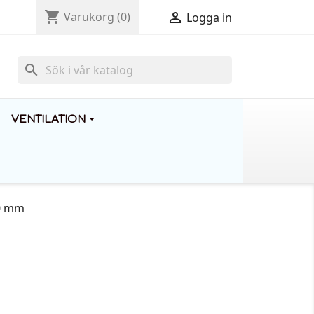
shopping_cart

Varukorg
(0)
Logga in
search
VENTILATION
10 mm