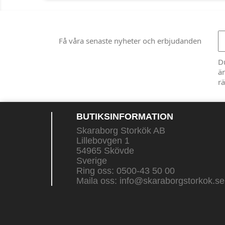
Få våra senaste nyheter och erbjudanden
D
än
rä
BUTIKSINFORMATION
Skaraborg Storkök AB
Lillebovgen 1
54965 Skövde
Sverige
Ring oss:
0500-43 50 00
Maila oss:
info@skaraborgstorkok.se