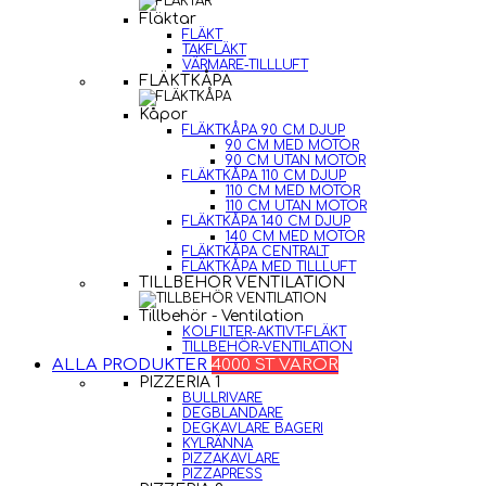
Fläktar
FLÄKT
TAKFLÄKT
VÄRMARE-TILLLUFT
FLÄKTKÅPA
Kåpor
FLÄKTKÅPA 90 CM DJUP
90 CM MED MOTOR
90 CM UTAN MOTOR
FLÄKTKÅPA 110 CM DJUP
110 CM MED MOTOR
110 CM UTAN MOTOR
FLÄKTKÅPA 140 CM DJUP
140 CM MED MOTOR
FLÄKTKÅPA CENTRALT
FLÄKTKÅPA MED TILLLUFT
TILLBEHÖR VENTILATION
Tillbehör - Ventilation
KOLFILTER-AKTIVT-FLÄKT
TILLBEHÖR-VENTILATION
ALLA PRODUKTER
4000 ST VAROR
PIZZERIA 1
BULLRIVARE
DEGBLANDARE
DEGKAVLARE BAGERI
KYLRÄNNA
PIZZAKAVLARE
PIZZAPRESS