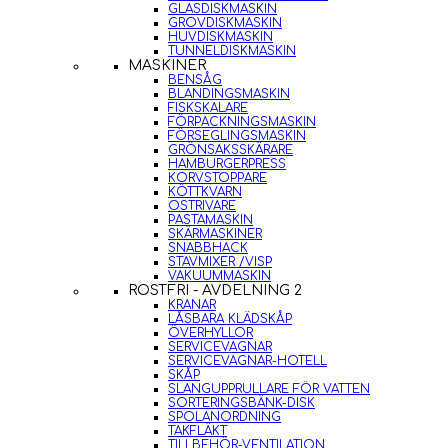
GLASDISKMASKIN
GROVDISKMASKIN
HUVDISKMASKIN
TUNNELDISKMASKIN
MASKINER
BENSÅG
BLANDINGSMASKIN
FISKSKALARE
FÖRPACKNINGSMASKIN
FÖRSEGLINGSMASKIN
GRÖNSAKSSKÄRARE
HAMBURGERPRESS
KORVSTOPPARE
KÖTTKVARN
OSTRIVARE
PASTAMASKIN
SKÄRMASKINER
SNABBHACK
STAVMIXER /VISP
VAKUUMMASKIN
ROSTFRI - AVDELNING 2
KRANAR
LÅSBARA KLÄDSKÅP
ÖVERHYLLOR
SERVICEVAGNAR
SERVICEVAGNAR-HOTELL
SKÅP
SLANGUPPRULLARE FÖR VATTEN
SORTERINGSBÄNK-DISK
SPOLANORDNING
TAKFLÄKT
TILLBEHÖR-VENTILATION