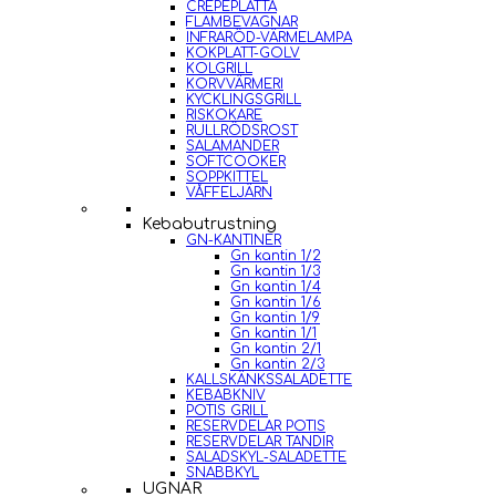
CREPEPLATTA
FLAMBEVAGNAR
INFRARÖD-VÄRMELAMPA
KOKPLATT-GOLV
KOLGRILL
KORVVÄRMERI
KYCKLINGSGRILL
RISKOKARE
RULLRÖDSROST
SALAMANDER
SOFTCOOKER
SOPPKITTEL
VÅFFELJÄRN
Kebabutrustning
GN-KANTINER
Gn kantin 1/2
Gn kantin 1/3
Gn kantin 1/4
Gn kantin 1/6
Gn kantin 1/9
Gn kantin 1/1
Gn kantin 2/1
Gn kantin 2/3
KALLSKÄNKSSALADETTE
KEBABKNIV
POTIS GRILL
RESERVDELAR POTIS
RESERVDELAR TANDIR
SALADSKYL-SALADETTE
SNABBKYL
UGNAR