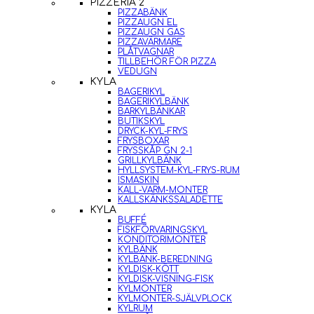
PIZZERIA 2
PIZZABÄNK
PIZZAUGN EL
PIZZAUGN GAS
PIZZAVÄRMARE
PLÅTVAGNAR
TILLBEHÖR FÖR PIZZA
VEDUGN
KYLA
BAGERIKYL
BAGERIKYLBÄNK
BARKYLBÄNKAR
BUTIKSKYL
DRYCK-KYL-FRYS
FRYSBOXAR
FRYSSKÅP GN 2-1
GRILLKYLBÄNK
HYLLSYSTEM-KYL-FRYS-RUM
ISMASKIN
KALL-VARM-MONTER
KALLSKÄNKSSALADETTE
KYLA
BUFFÉ
FISKFÖRVARINGSKYL
KONDITORIMONTER
KYLBÄNK
KYLBÄNK-BEREDNING
KYLDISK-KÖTT
KYLDISK-VISNING-FISK
KYLMONTER
KYLMONTER-SJÄLVPLOCK
KYLRUM