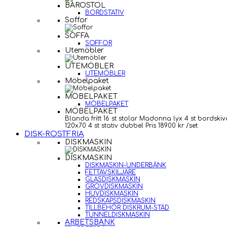
BAROSTOL
BORDSTATIV
Soffor
SOFFA
SOFFOR
Utemöbler
UTEMÖBLER
UTEMÖBLER
Möbelpaket
MÖBELPAKET
MÖBELPAKET
MÖBELPAKET
Blanda fritt 16 st stolar Madonna lyx 4 st bordskiv
120x70 4 st stativ dubbel Pris 18900 kr /set
DISK-ROSTFRIA
DISKMASKIN
DISKMASKIN
DISKMASKIN-UNDERBÄNK
FETTAVSKILJARE
GLASDISKMASKIN
GROVDISKMASKIN
HUVDISKMASKIN
REDSKAPSDISKMASKIN
TILLBEHÖR DISKRUM-STÄD
TUNNELDISKMASKIN
ARBETSBÄNK