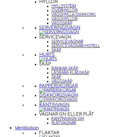
HYLLOR
HYLLSYSTEM
ÖVERHYLLOR
VÄGGHYLLA-DISKKORG
VÄGGHYLLOR
VÄGGSKÅP
SERVERINGSVAGN
SERVICEVAGN
SERVICEVAGNAR
SERVICEVAGNAR-HOTELL
SKÅP
HURTS
SKÅP
BÄNKAR-SKÅP
LÅSBARA KLÄDSKÅP
SKÅP
VÄGGSKÅP
PAPPERSKORGAR
DISKKORGSVAGN
KANTINVAGN
VAGNAR GN ELLER PLÅT
KANTINVAGN GN
PLÅTVAGNAR
Ventilation
FLÄKTAR