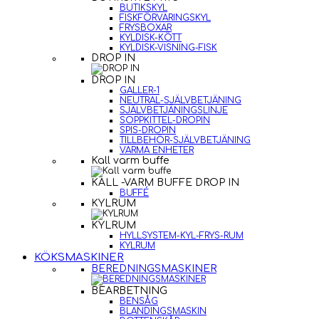
BUTIKSKYL
FISKFÖRVARINGSKYL
FRYSBOXAR
KYLDISK-KÖTT
KYLDISK-VISNING-FISK
DROP IN
DROP IN
GALLER-1
NEUTRAL-SJÄLVBETJÄNING
SJÄLVBETJÄNINGSLINJE
SOPPKITTEL-DROPIN
SPIS-DROPIN
TILLBEHÖR-SJÄLVBETJÄNING
VARMA ENHETER
Kall varm buffe
KALL -VARM BUFFE DROP IN
BUFFÉ
KYLRUM
KYLRUM
HYLLSYSTEM-KYL-FRYS-RUM
KYLRUM
KÖKSMASKINER
BEREDNINGSMASKINER
BEARBETNING
BENSÅG
BLANDINGSMASKIN