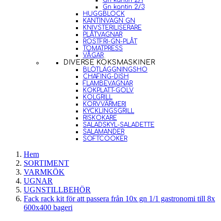
Gn kantin 2/1
Gn kantin 2/3
HUGGBLOCK
KANTINVAGN GN
KNIVSTERILISERARE
PLÅTVAGNAR
ROSTFRI-GN-PLÅT
TOMATPRESS
VÅGAR
DIVERSE KÖKSMASKINER
BLÖTLÄGGNINGSHO
CHAFING-DISH
FLAMBEVAGNAR
KOKPLATT-GOLV
KOLGRILL
KORVVÄRMERI
KYCKLINGSGRILL
RISKOKARE
SALADSKYL-SALADETTE
SALAMANDER
SOFTCOOKER
Hem
SORTIMENT
VARMKÖK
UGNAR
UGNSTILLBEHÖR
Fack rack kit för att passera från 10x gn 1/1 gastronomi till 8x
600x400 bageri