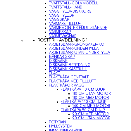
TVÄTTSTÄLL-GOLVMODELL
TVÄTTSTÄLL-HAND
VÄGGHYLLA-DISKKORG
VÄGGHYLLOR
VÄGGSKÅP
VÄRMARE-TILLLUFT
VÄRMEMONTER-HJUL-STÅENDE
VÄRMESKÅP
VÄRMEVAGNAR
ROSTFRI - AVDELNING 1
ARBETSBÄNK-GRÖNSAKER-KÖTT
ARBETSBÄNK-UNDERHYLLA
ARBETSBÄNK-UTAN-UNDERHYLLA
BÄNKAR-SKÅP
DISKBÄNK
DISKBÄNK-BEREDNING
DISKBÄNK-KASTRULL
FLÄKT
FLÄKTKÅPA CENTRALT
FLÄKTKÅPA MED TILLLUFT
FLÄKTKÅPOR VÄGG
FLÄKTKÅPA 110 CM DJUP
110 CM UTAN MOTOR
110 CM MED MOTOR
FLÄKTKÅPA 140 CM DJUP
140 CM MED MOTOR
FLÄKTKÅPA 90 CM DJUP
90 CM MED MOTOR
90 CM UTAN MOTOR
FOTKRAN
HYLLSYSTEM
INMATNINGSBÄNK