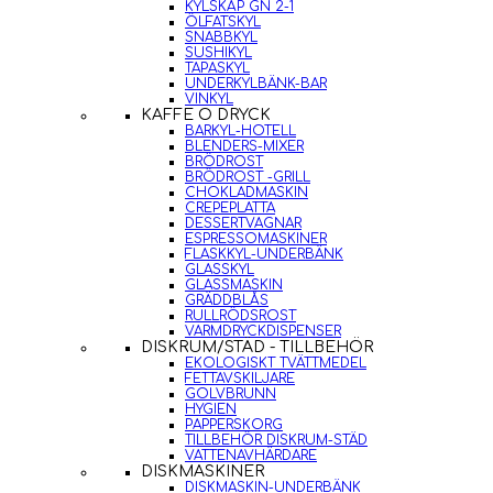
KYLSKÅP GN 2-1
ÖLFATSKYL
SNABBKYL
SUSHIKYL
TAPASKYL
UNDERKYLBÄNK-BAR
VINKYL
KAFFE O DRYCK
BARKYL-HOTELL
BLENDERS-MIXER
BRÖDROST
BRÖDROST -GRILL
CHOKLADMASKIN
CREPEPLATTA
DESSERTVAGNAR
ESPRESSOMASKINER
FLASKKYL-UNDERBÄNK
GLASSKYL
GLASSMASKIN
GRÄDDBLÅS
RULLRÖDSROST
VARMDRYCKDISPENSER
DISKRUM/STÄD - TILLBEHÖR
EKOLOGISKT TVÄTTMEDEL
FETTAVSKILJARE
GOLVBRUNN
HYGIEN
PAPPERSKORG
TILLBEHÖR DISKRUM-STÄD
VATTENAVHÄRDARE
DISKMASKINER
DISKMASKIN-UNDERBÄNK