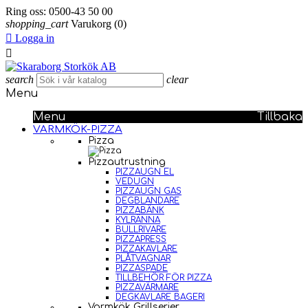
Ring oss:
0500-43 50 00
shopping_cart
Varukorg
(0)

Logga in

search
clear
Menu
Menu
Tillbaka
VARMKÖK-PIZZA
Pizza
Pizzautrustning
PIZZAUGN EL
VEDUGN
PIZZAUGN GAS
DEGBLANDARE
PIZZABÄNK
KYLRÄNNA
BULLRIVARE
PIZZAPRESS
PIZZAKAVLARE
PLÅTVAGNAR
PIZZASPADE
TILLBEHÖR FÖR PIZZA
PIZZAVÄRMARE
DEGKAVLARE BAGERI
Varmkök Grillserier