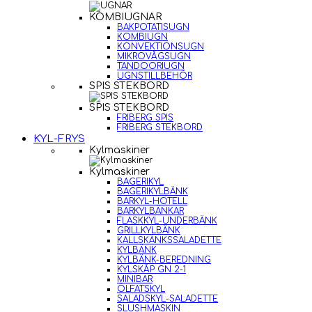
KOMBIUGNAR
BAKPOTATISUGN
KOMBIUGN
KONVEKTIONSUGN
MIKROVÅGSUGN
TANDOORIUGN
UGNSTILLBEHÖR
SPIS STEKBORD
SPIS STEKBORD
FRIBERG SPIS
FRIBERG STEKBORD
KYL-FRYS
Kylmaskiner
Kylmaskiner
BAGERIKYL
BAGERIKYLBÄNK
BARKYL-HOTELL
BARKYLBÄNKAR
FLASKKYL-UNDERBÄNK
GRILLKYLBÄNK
KALLSKÄNKSSALADETTE
KYLBÄNK
KYLBÄNK-BEREDNING
KYLSKÅP GN 2-1
MINIBAR
ÖLFATSKYL
SALADSKYL-SALADETTE
SLUSHMASKIN