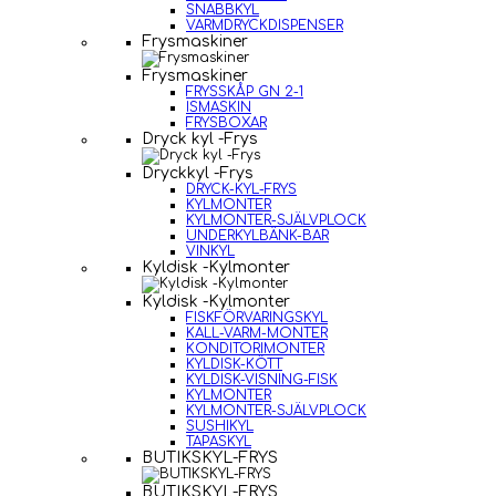
SNABBKYL
VARMDRYCKDISPENSER
Frysmaskiner
Frysmaskiner
FRYSSKÅP GN 2-1
ISMASKIN
FRYSBOXAR
Dryck kyl -Frys
Dryckkyl -Frys
DRYCK-KYL-FRYS
KYLMONTER
KYLMONTER-SJÄLVPLOCK
UNDERKYLBÄNK-BAR
VINKYL
Kyldisk -Kylmonter
Kyldisk -Kylmonter
FISKFÖRVARINGSKYL
KALL-VARM-MONTER
KONDITORIMONTER
KYLDISK-KÖTT
KYLDISK-VISNING-FISK
KYLMONTER
KYLMONTER-SJÄLVPLOCK
SUSHIKYL
TAPASKYL
BUTIKSKYL-FRYS
BUTIKSKYL-FRYS