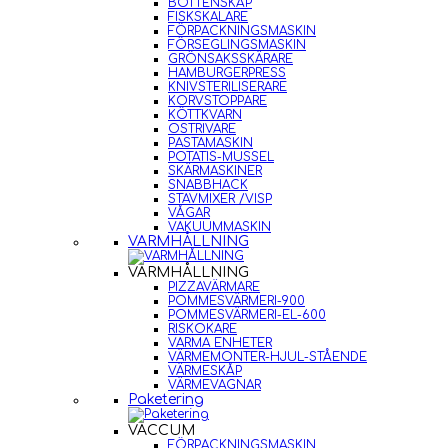
BOTTENSKÅP
FISKSKALARE
FÖRPACKNINGSMASKIN
FÖRSEGLINGSMASKIN
GRÖNSAKSSKÄRARE
HAMBURGERPRESS
KNIVSTERILISERARE
KORVSTOPPARE
KÖTTKVARN
OSTRIVARE
PASTAMASKIN
POTATIS-MUSSEL
SKÄRMASKINER
SNABBHACK
STAVMIXER /VISP
VÅGAR
VAKUUMMASKIN
VARMHÅLLNING
VARMHÅLLNING
PIZZAVÄRMARE
POMMESVÄRMERI-900
POMMESVÄRMERI-EL-600
RISKOKARE
VARMA ENHETER
VÄRMEMONTER-HJUL-STÅENDE
VÄRMESKÅP
VÄRMEVAGNAR
Paketering
VACCUM
FÖRPACKNINGSMASKIN