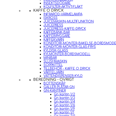
INSEKTSDÖDARE
KOLFILTER-AKTIVT-FLÄKT
KAFFE O DRYCK
INFRARÖD-VÄRMELAMPA
ISKROSS
JUICEMASKIN-MULTIFUNKTION
JUICEPRESS
JUICEPRESS-KAFFE-DRYCK
KAFFEBÄNK-BAR
KAFFEBRYGGARE
KAFFEKVARN
KONDITORI-MONTER-BAKELSE-BORDSMODE
KONDITORI-MONTER-GLAS-FRYS
KYLDISK-GLASS
KYLMONTER-BORDSMODELL
MINIBAR
SLUSHMASKIN
SOPPKITTEL
TILLBEHÖR - KAFFE O DRYCK
VÅFFELJÄRN
VATTENDISPENSER-KYLD
BEREDNING - ÖVRIGT
BOTTENSKÅP
GALLER-PLÅTAR-GN
GN-KANTINER
Gn kantin 1/2
Gn kantin 1/3
Gn kantin 1/4
Gn kantin 1/6
Gn kantin 1/9
Gn kantin 1/1