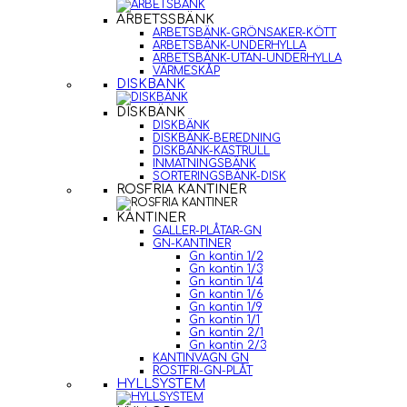
ARBETSSBÄNK
ARBETSBÄNK-GRÖNSAKER-KÖTT
ARBETSBÄNK-UNDERHYLLA
ARBETSBÄNK-UTAN-UNDERHYLLA
VÄRMESKÅP
DISKBÄNK
DISKBÄNK
DISKBÄNK
DISKBÄNK-BEREDNING
DISKBÄNK-KASTRULL
INMATNINGSBÄNK
SORTERINGSBÄNK-DISK
ROSFRIA KANTINER
KANTINER
GALLER-PLÅTAR-GN
GN-KANTINER
Gn kantin 1/2
Gn kantin 1/3
Gn kantin 1/4
Gn kantin 1/6
Gn kantin 1/9
Gn kantin 1/1
Gn kantin 2/1
Gn kantin 2/3
KANTINVAGN GN
ROSTFRI-GN-PLÅT
HYLLSYSTEM