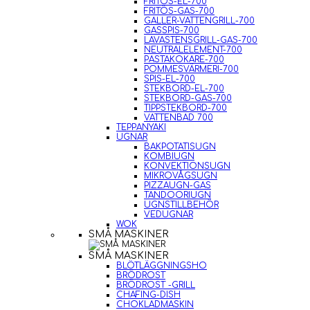
FRITÖS-EL-700
FRITÖS-GAS-700
GALLER-VATTENGRILL-700
GASSPIS-700
LAVASTENSGRILL-GAS-700
NEUTRALELEMENT-700
PASTAKOKARE-700
POMMESVÄRMERI-700
SPIS-EL-700
STEKBORD-EL-700
STEKBORD-GAS-700
TIPPSTEKBORD-700
VATTENBAD 700
TEPPANYAKI
UGNAR
BAKPOTATISUGN
KOMBIUGN
KONVEKTIONSUGN
MIKROVÅGSUGN
PIZZAUGN-GAS
TANDOORIUGN
UGNSTILLBEHÖR
VEDUGNAR
WOK
SMÅ MASKINER
SMÅ MASKINER
BLÖTLÄGGNINGSHO
BRÖDROST
BRÖDROST -GRILL
CHAFING-DISH
CHOKLADMASKIN