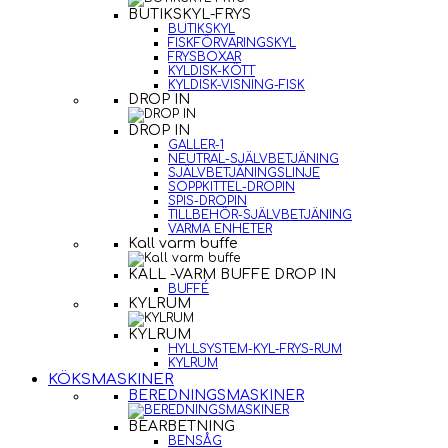
BUTIKSKYL-FRYS
BUTIKSKYL
FISKFÖRVARINGSKYL
FRYSBOXAR
KYLDISK-KÖTT
KYLDISK-VISNING-FISK
DROP IN
DROP IN
GALLER-1
NEUTRAL-SJÄLVBETJÄNING
SJÄLVBETJÄNINGSLINJE
SOPPKITTEL-DROPIN
SPIS-DROPIN
TILLBEHÖR-SJÄLVBETJÄNING
VARMA ENHETER
Kall varm buffe
KALL -VARM BUFFE DROP IN
BUFFÉ
KYLRUM
KYLRUM
HYLLSYSTEM-KYL-FRYS-RUM
KYLRUM
KÖKSMASKINER
BEREDNINGSMASKINER
BEARBETNING
BENSÅG