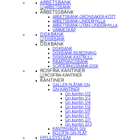
ARBETSBÄNK
ARBETSSBÄNK
ARBETSBÄNK-GRÖNSAKER-KÖTT
ARBETSBÄNK-UNDERHYLLA
ARBETSBÄNK-UTAN-UNDERHYLLA
VÄRMESKÅP
DISKBÄNK
DISKBÄNK
DISKBÄNK
DISKBÄNK-BEREDNING
DISKBÄNK-KASTRULL
INMATNINGSBÄNK
SORTERINGSBÄNK-DISK
ROSFRIA KANTINER
KANTINER
GALLER-PLÅTAR-GN
GN-KANTINER
Gn kantin 1/2
Gn kantin 1/3
Gn kantin 1/4
Gn kantin 1/6
Gn kantin 1/9
Gn kantin 1/1
Gn kantin 2/1
Gn kantin 2/3
KANTINVAGN GN
ROSTFRI-GN-PLÅT
HYLLSYSTEM