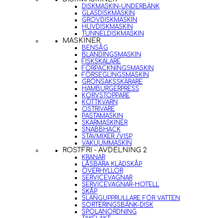
DISKMASKIN-UNDERBÄNK
GLASDISKMASKIN
GROVDISKMASKIN
HUVDISKMASKIN
TUNNELDISKMASKIN
MASKINER
BENSÅG
BLANDINGSMASKIN
FISKSKALARE
FÖRPACKNINGSMASKIN
FÖRSEGLINGSMASKIN
GRÖNSAKSSKÄRARE
HAMBURGERPRESS
KORVSTOPPARE
KÖTTKVARN
OSTRIVARE
PASTAMASKIN
SKÄRMASKINER
SNABBHACK
STAVMIXER /VISP
VAKUUMMASKIN
ROSTFRI - AVDELNING 2
KRANAR
LÅSBARA KLÄDSKÅP
ÖVERHYLLOR
SERVICEVAGNAR
SERVICEVAGNAR-HOTELL
SKÅP
SLANGUPPRULLARE FÖR VATTEN
SORTERINGSBÄNK-DISK
SPOLANORDNING