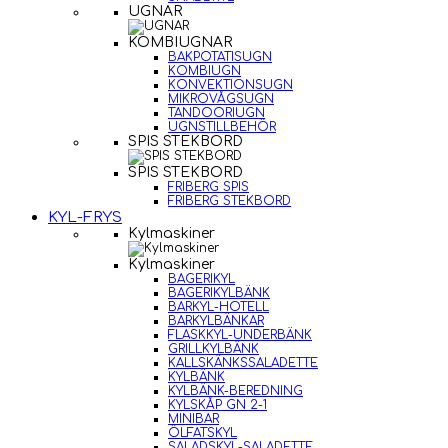
UGNAR
KOMBIUGNAR
BAKPOTATISUGN
KOMBIUGN
KONVEKTIONSUGN
MIKROVÅGSUGN
TANDOORIUGN
UGNSTILLBEHÖR
SPIS STEKBORD
SPIS STEKBORD
FRIBERG SPIS
FRIBERG STEKBORD
KYL-FRYS
Kylmaskiner
Kylmaskiner
BAGERIKYL
BAGERIKYLBÄNK
BARKYL-HOTELL
BARKYLBÄNKAR
FLASKKYL-UNDERBÄNK
GRILLKYLBÄNK
KALLSKÄNKSSALADETTE
KYLBÄNK
KYLBÄNK-BEREDNING
KYLSKÅP GN 2-1
MINIBAR
ÖLFATSKYL
SALADSKYL-SALADETTE