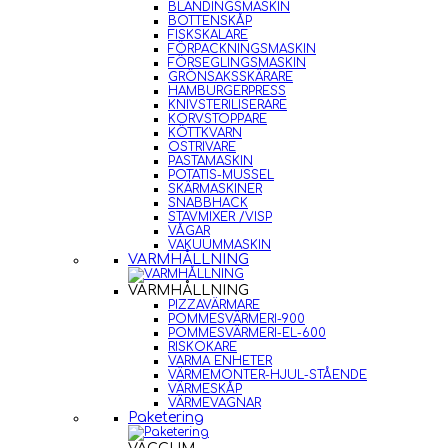
BLANDINGSMASKIN
BOTTENSKÅP
FISKSKALARE
FÖRPACKNINGSMASKIN
FÖRSEGLINGSMASKIN
GRÖNSAKSSKÄRARE
HAMBURGERPRESS
KNIVSTERILISERARE
KORVSTOPPARE
KÖTTKVARN
OSTRIVARE
PASTAMASKIN
POTATIS-MUSSEL
SKÄRMASKINER
SNABBHACK
STAVMIXER /VISP
VÅGAR
VAKUUMMASKIN
VARMHÅLLNING
VARMHÅLLNING
PIZZAVÄRMARE
POMMESVÄRMERI-900
POMMESVÄRMERI-EL-600
RISKOKARE
VARMA ENHETER
VÄRMEMONTER-HJUL-STÅENDE
VÄRMESKÅP
VÄRMEVAGNAR
Paketering