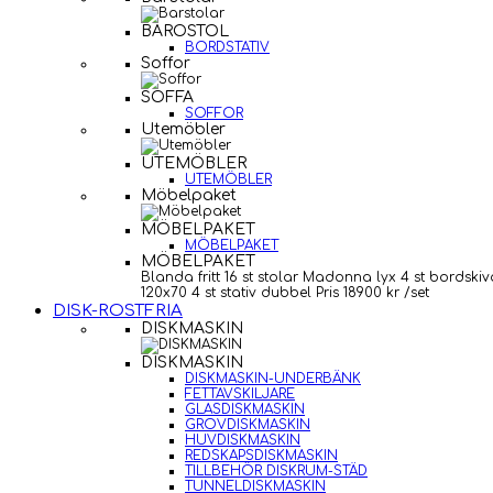
BAROSTOL
BORDSTATIV
Soffor
SOFFA
SOFFOR
Utemöbler
UTEMÖBLER
UTEMÖBLER
Möbelpaket
MÖBELPAKET
MÖBELPAKET
MÖBELPAKET
Blanda fritt 16 st stolar Madonna lyx 4 st bordskiv
120x70 4 st stativ dubbel Pris 18900 kr /set
DISK-ROSTFRIA
DISKMASKIN
DISKMASKIN
DISKMASKIN-UNDERBÄNK
FETTAVSKILJARE
GLASDISKMASKIN
GROVDISKMASKIN
HUVDISKMASKIN
REDSKAPSDISKMASKIN
TILLBEHÖR DISKRUM-STÄD
TUNNELDISKMASKIN