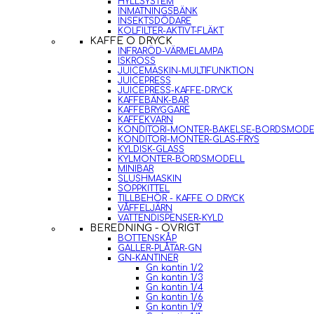
HYLLSYSTEM
INMATNINGSBÄNK
INSEKTSDÖDARE
KOLFILTER-AKTIVT-FLÄKT
KAFFE O DRYCK
INFRARÖD-VÄRMELAMPA
ISKROSS
JUICEMASKIN-MULTIFUNKTION
JUICEPRESS
JUICEPRESS-KAFFE-DRYCK
KAFFEBÄNK-BAR
KAFFEBRYGGARE
KAFFEKVARN
KONDITORI-MONTER-BAKELSE-BORDSMODE
KONDITORI-MONTER-GLAS-FRYS
KYLDISK-GLASS
KYLMONTER-BORDSMODELL
MINIBAR
SLUSHMASKIN
SOPPKITTEL
TILLBEHÖR - KAFFE O DRYCK
VÅFFELJÄRN
VATTENDISPENSER-KYLD
BEREDNING - ÖVRIGT
BOTTENSKÅP
GALLER-PLÅTAR-GN
GN-KANTINER
Gn kantin 1/2
Gn kantin 1/3
Gn kantin 1/4
Gn kantin 1/6
Gn kantin 1/9