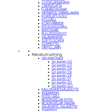
CHOKLADMASKIN
CREPEPLATTA
FLAMBEVAGNAR
INFRARÖD-VÄRMELAMPA
KOKPLATT-GOLV
KOLGRILL
KORVVÄRMERI
KYCKLINGSGRILL
RISKOKARE
RULLRÖDSROST
SALAMANDER
SOFTCOOKER
SOPPKITTEL
VÅFFELJÄRN
Kebabutrustning
GN-KANTINER
Gn kantin 1/2
Gn kantin 1/3
Gn kantin 1/4
Gn kantin 1/6
Gn kantin 1/9
Gn kantin 1/1
Gn kantin 2/1
Gn kantin 2/3
KALLSKÄNKSSALADETTE
KEBABKNIV
POTIS GRILL
RESERVDELAR POTIS
RESERVDELAR TANDIR
SALADSKYL-SALADETTE
SNABBKYL