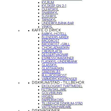
KYLRUM
KYLSKÅP GN 2-1
ÖLFATSKYL
SNABBKYL
SUSHIKYL
TAPASKYL
UNDERKYLBÄNK-BAR
VINKYL
KAFFE O DRYCK
BARKYL-HOTELL
BLENDERS-MIXER
BRÖDROST
BRÖDROST -GRILL
CHOKLADMASKIN
CREPEPLATTA
DESSERTVAGNAR
ESPRESSOMASKINER
FLASKKYL-UNDERBÄNK
GLASSKYL
GLASSMASKIN
GRÄDDBLÅS
RULLRÖDSROST
VARMDRYCKDISPENSER
DISKRUM/STÄD - TILLBEHÖR
EKOLOGISKT TVÄTTMEDEL
FETTAVSKILJARE
GOLVBRUNN
HYGIEN
PAPPERSKORG
TILLBEHÖR DISKRUM-STÄD
VATTENAVHÄRDARE
DISKMASKINER