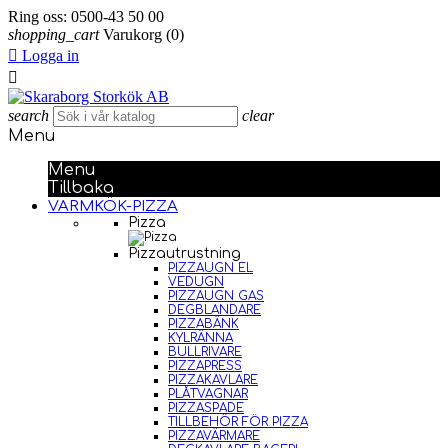
Ring oss:
0500-43 50 00
shopping_cart
Varukorg
(0)

Logga in

search
clear
Menu
Menu
Tillbaka
VARMKÖK-PIZZA
Pizza
Pizzautrustning
PIZZAUGN EL
VEDUGN
PIZZAUGN GAS
DEGBLANDARE
PIZZABÄNK
KYLRÄNNA
BULLRIVARE
PIZZAPRESS
PIZZAKAVLARE
PLÅTVAGNAR
PIZZASPADE
TILLBEHÖR FÖR PIZZA
PIZZAVÄRMARE