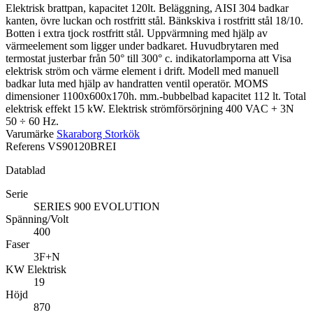
Elektrisk brattpan, kapacitet 120lt. Beläggning, AISI 304 badkar
kanten, övre luckan och rostfritt stål. Bänkskiva i rostfritt stål 18/10.
Botten i extra tjock rostfritt stål. Uppvärmning med hjälp av
värmeelement som ligger under badkaret. Huvudbrytaren med
termostat justerbar från 50° till 300° c. indikatorlamporna att Visa
elektrisk ström och värme element i drift. Modell med manuell
badkar luta med hjälp av handratten ventil operatör. MOMS
dimensioner 1100x600x170h. mm.-bubbelbad kapacitet 112 lt. Total
elektrisk effekt 15 kW. Elektrisk strömförsörjning 400 VAC + 3N
50 ÷ 60 Hz.
Varumärke
Skaraborg Storkök
Referens
VS90120BREI
Datablad
Serie
SERIES 900 EVOLUTION
Spänning/Volt
400
Faser
3F+N
KW Elektrisk
19
Höjd
870