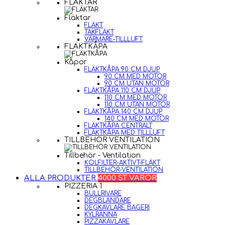
FLÄKTAR
Fläktar
FLÄKT
TAKFLÄKT
VÄRMARE-TILLLUFT
FLÄKTKÅPA
Kåpor
FLÄKTKÅPA 90 CM DJUP
90 CM MED MOTOR
90 CM UTAN MOTOR
FLÄKTKÅPA 110 CM DJUP
110 CM MED MOTOR
110 CM UTAN MOTOR
FLÄKTKÅPA 140 CM DJUP
140 CM MED MOTOR
FLÄKTKÅPA CENTRALT
FLÄKTKÅPA MED TILLLUFT
TILLBEHÖR VENTILATION
Tillbehör - Ventilation
KOLFILTER-AKTIVT-FLÄKT
TILLBEHÖR-VENTILATION
ALLA PRODUKTER
4000 ST VAROR
PIZZERIA 1
BULLRIVARE
DEGBLANDARE
DEGKAVLARE BAGERI
KYLRÄNNA
PIZZAKAVLARE