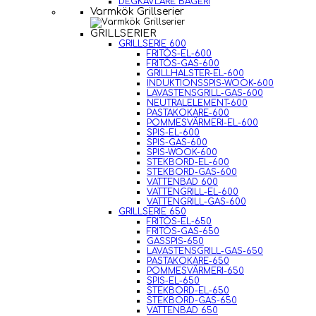
DEGKAVLARE BAGERI
Varmkök Grillserier
GRILLSERIER
GRILLSERIE 600
FRITÖS-EL-600
FRITÖS-GAS-600
GRILLHALSTER-EL-600
INDUKTIONSSPIS-WOOK-600
LAVASTENSGRILL-GAS-600
NEUTRALELEMENT-600
PASTAKOKARE-600
POMMESVÄRMERI-EL-600
SPIS-EL-600
SPIS-GAS-600
SPIS-WOOK-600
STEKBORD-EL-600
STEKBORD-GAS-600
VATTENBAD 600
VATTENGRILL-EL-600
VATTENGRILL-GAS-600
GRILLSERIE 650
FRITÖS-EL-650
FRITÖS-GAS-650
GASSPIS-650
LAVASTENSGRILL-GAS-650
PASTAKOKARE-650
POMMESVÄRMERI-650
SPIS-EL-650
STEKBORD-EL-650
STEKBORD-GAS-650
VATTENBAD 650