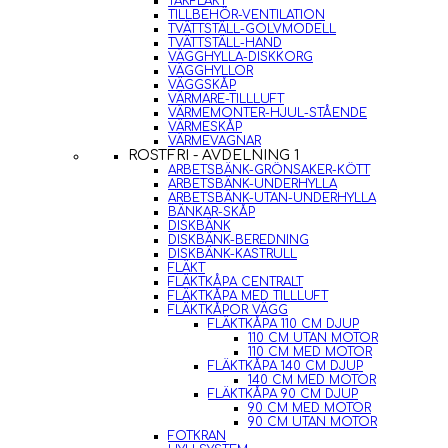
TAKFLÄKT
TILLBEHÖR-VENTILATION
TVÄTTSTÄLL-GOLVMODELL
TVÄTTSTÄLL-HAND
VÄGGHYLLA-DISKKORG
VÄGGHYLLOR
VÄGGSKÅP
VÄRMARE-TILLLUFT
VÄRMEMONTER-HJUL-STÅENDE
VÄRMESKÅP
VÄRMEVAGNAR
ROSTFRI - AVDELNING 1
ARBETSBÄNK-GRÖNSAKER-KÖTT
ARBETSBÄNK-UNDERHYLLA
ARBETSBÄNK-UTAN-UNDERHYLLA
BÄNKAR-SKÅP
DISKBÄNK
DISKBÄNK-BEREDNING
DISKBÄNK-KASTRULL
FLÄKT
FLÄKTKÅPA CENTRALT
FLÄKTKÅPA MED TILLLUFT
FLÄKTKÅPOR VÄGG
FLÄKTKÅPA 110 CM DJUP
110 CM UTAN MOTOR
110 CM MED MOTOR
FLÄKTKÅPA 140 CM DJUP
140 CM MED MOTOR
FLÄKTKÅPA 90 CM DJUP
90 CM MED MOTOR
90 CM UTAN MOTOR
FOTKRAN