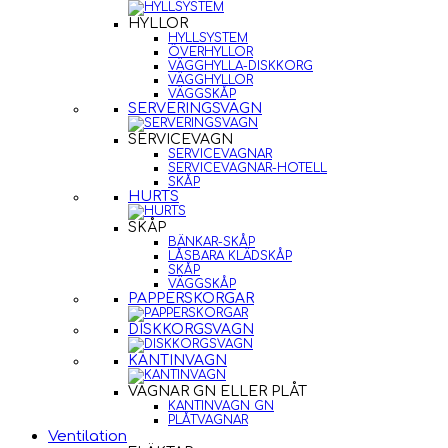
HYLLOR
HYLLSYSTEM
ÖVERHYLLOR
VÄGGHYLLA-DISKKORG
VÄGGHYLLOR
VÄGGSKÅP
SERVERINGSVAGN
SERVICEVAGN
SERVICEVAGNAR
SERVICEVAGNAR-HOTELL
SKÅP
HURTS
SKÅP
BÄNKAR-SKÅP
LÅSBARA KLÄDSKÅP
SKÅP
VÄGGSKÅP
PAPPERSKORGAR
DISKKORGSVAGN
KANTINVAGN
VAGNAR GN ELLER PLÅT
KANTINVAGN GN
PLÅTVAGNAR
Ventilation