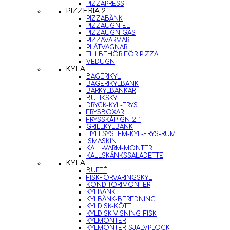
PIZZAPRESS
PIZZERIA 2
PIZZABÄNK
PIZZAUGN EL
PIZZAUGN GAS
PIZZAVÄRMARE
PLÅTVAGNAR
TILLBEHÖR FÖR PIZZA
VEDUGN
KYLA
BAGERIKYL
BAGERIKYLBÄNK
BARKYLBÄNKAR
BUTIKSKYL
DRYCK-KYL-FRYS
FRYSBOXAR
FRYSSKÅP GN 2-1
GRILLKYLBÄNK
HYLLSYSTEM-KYL-FRYS-RUM
ISMASKIN
KALL-VARM-MONTER
KALLSKÄNKSSALADETTE
KYLA
BUFFÉ
FISKFÖRVARINGSKYL
KONDITORIMONTER
KYLBÄNK
KYLBÄNK-BEREDNING
KYLDISK-KÖTT
KYLDISK-VISNING-FISK
KYLMONTER
KYLMONTER-SJÄLVPLOCK