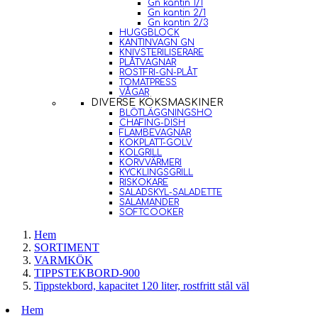
Gn kantin 1/1
Gn kantin 2/1
Gn kantin 2/3
HUGGBLOCK
KANTINVAGN GN
KNIVSTERILISERARE
PLÅTVAGNAR
ROSTFRI-GN-PLÅT
TOMATPRESS
VÅGAR
DIVERSE KÖKSMASKINER
BLÖTLÄGGNINGSHO
CHAFING-DISH
FLAMBEVAGNAR
KOKPLATT-GOLV
KOLGRILL
KORVVÄRMERI
KYCKLINGSGRILL
RISKOKARE
SALADSKYL-SALADETTE
SALAMANDER
SOFTCOOKER
Hem
SORTIMENT
VARMKÖK
TIPPSTEKBORD-900
Tippstekbord, kapacitet 120 liter, rostfritt stål väl
Hem