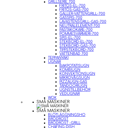
GRILLSERIE 700
FRITÖS-EL-700
FRITÖS-GAS-700
GALLER-VATTENGRILL-700
GASSPIS-700
LAVASTENSGRILL-GAS-700
NEUTRALELEMENT-700
PASTAKOKARE-700
POMMESVÄRMERI-700
SPIS-EL-700
STEKBORD-EL-700
STEKBORD-GAS-700
TIPPSTEKBORD-700
VATTENBAD 700
TEPPANYAKI
UGNAR
BAKPOTATISUGN
KOMBIUGN
KONVEKTIONSUGN
MIKROVÅGSUGN
PIZZAUGN-GAS
TANDOORIUGN
UGNSTILLBEHÖR
VEDUGNAR
WOK
SMÅ MASKINER
SMÅ MASKINER
BLÖTLÄGGNINGSHO
BRÖDROST
BRÖDROST -GRILL
CHAFING-DISH