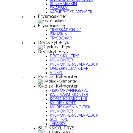
SLUSHMASKIN
SNABBKYL
VARMDRYCKDISPENSER
Frysmaskiner
Frysmaskiner
FRYSSKÅP GN 2-1
ISMASKIN
FRYSBOXAR
Dryck kyl -Frys
Dryckkyl -Frys
DRYCK-KYL-FRYS
KYLMONTER
KYLMONTER-SJÄLVPLOCK
UNDERKYLBÄNK-BAR
VINKYL
Kyldisk -Kylmonter
Kyldisk -Kylmonter
FISKFÖRVARINGSKYL
KALL-VARM-MONTER
KONDITORIMONTER
KYLDISK-KÖTT
KYLDISK-VISNING-FISK
KYLMONTER
KYLMONTER-SJÄLVPLOCK
SUSHIKYL
TAPASKYL
BUTIKSKYL-FRYS