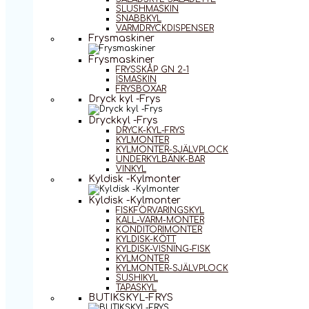
SLUSHMASKIN
SNABBKYL
VARMDRYCKDISPENSER
Frysmaskiner
Frysmaskiner
FRYSSKÅP GN 2-1
ISMASKIN
FRYSBOXAR
Dryck kyl -Frys
Dryckkyl -Frys
DRYCK-KYL-FRYS
KYLMONTER
KYLMONTER-SJÄLVPLOCK
UNDERKYLBÄNK-BAR
VINKYL
Kyldisk -Kylmonter
Kyldisk -Kylmonter
FISKFÖRVARINGSKYL
KALL-VARM-MONTER
KONDITORIMONTER
KYLDISK-KÖTT
KYLDISK-VISNING-FISK
KYLMONTER
KYLMONTER-SJÄLVPLOCK
SUSHIKYL
TAPASKYL
BUTIKSKYL-FRYS