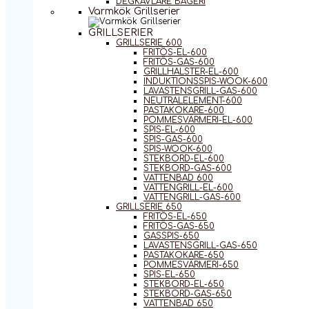
DEGKAVLARE BAGERI
Varmkök Grillserier
GRILLSERIER
GRILLSERIE 600
FRITÖS-EL-600
FRITÖS-GAS-600
GRILLHALSTER-EL-600
INDUKTIONSSPIS-WOOK-600
LAVASTENSGRILL-GAS-600
NEUTRALELEMENT-600
PASTAKOKARE-600
POMMESVÄRMERI-EL-600
SPIS-EL-600
SPIS-GAS-600
SPIS-WOOK-600
STEKBORD-EL-600
STEKBORD-GAS-600
VATTENBAD 600
VATTENGRILL-EL-600
VATTENGRILL-GAS-600
GRILLSERIE 650
FRITÖS-EL-650
FRITÖS-GAS-650
GASSPIS-650
LAVASTENSGRILL-GAS-650
PASTAKOKARE-650
POMMESVÄRMERI-650
SPIS-EL-650
STEKBORD-EL-650
STEKBORD-GAS-650
VATTENBAD 650