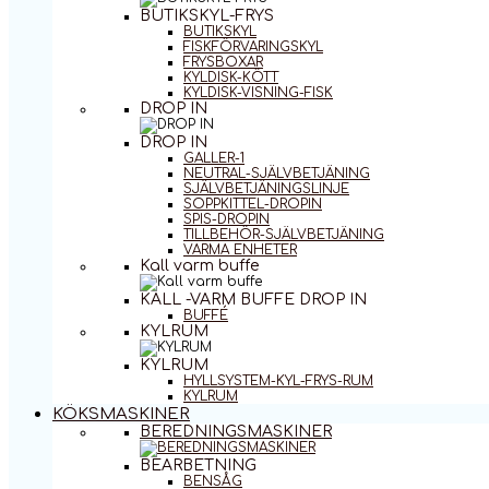
BUTIKSKYL-FRYS
BUTIKSKYL
FISKFÖRVARINGSKYL
FRYSBOXAR
KYLDISK-KÖTT
KYLDISK-VISNING-FISK
DROP IN
DROP IN
GALLER-1
NEUTRAL-SJÄLVBETJÄNING
SJÄLVBETJÄNINGSLINJE
SOPPKITTEL-DROPIN
SPIS-DROPIN
TILLBEHÖR-SJÄLVBETJÄNING
VARMA ENHETER
Kall varm buffe
KALL -VARM BUFFE DROP IN
BUFFÉ
KYLRUM
KYLRUM
HYLLSYSTEM-KYL-FRYS-RUM
KYLRUM
KÖKSMASKINER
BEREDNINGSMASKINER
BEARBETNING
BENSÅG