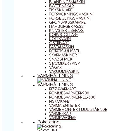
BLANDINGSMASKIN
BOTTENSKÅP
FISKSKALARE
FÖRPACKNINGSMASKIN
FÖRSEGLINGSMASKIN
GRÖNSAKSSKÄRARE
HAMBURGERPRESS
KNIVSTERILISERARE
KORVSTOPPARE
KÖTTKVARN
OSTRIVARE
PASTAMASKIN
POTATIS-MUSSEL
SKÄRMASKINER
SNABBHACK
STAVMIXER /VISP
VÅGAR
VAKUUMMASKIN
VARMHÅLLNING
VARMHÅLLNING
PIZZAVÄRMARE
POMMESVÄRMERI-900
POMMESVÄRMERI-EL-600
RISKOKARE
VARMA ENHETER
VÄRMEMONTER-HJUL-STÅENDE
VÄRMESKÅP
VÄRMEVAGNAR
Paketering