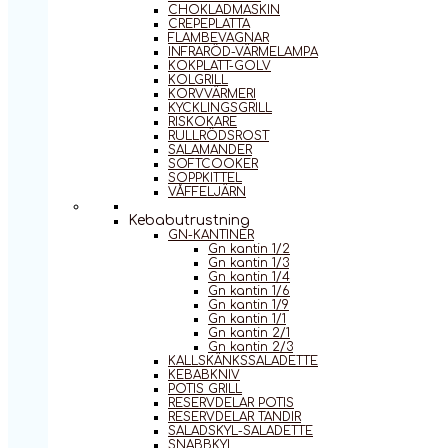
CHOKLADMASKIN
CREPEPLATTA
FLAMBEVAGNAR
INFRARÖD-VÄRMELAMPA
KOKPLATT-GOLV
KOLGRILL
KORVVÄRMERI
KYCKLINGSGRILL
RISKOKARE
RULLRÖDSROST
SALAMANDER
SOFTCOOKER
SOPPKITTEL
VÅFFELJÄRN
Kebabutrustning
GN-KANTINER
Gn kantin 1/2
Gn kantin 1/3
Gn kantin 1/4
Gn kantin 1/6
Gn kantin 1/9
Gn kantin 1/1
Gn kantin 2/1
Gn kantin 2/3
KALLSKÄNKSSALADETTE
KEBABKNIV
POTIS GRILL
RESERVDELAR POTIS
RESERVDELAR TANDIR
SALADSKYL-SALADETTE
SNABBKYL