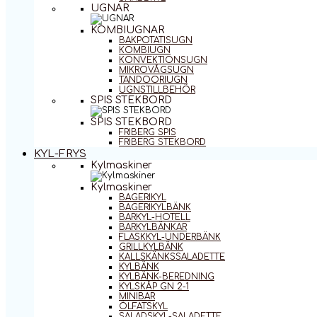
UGNAR
KOMBIUGNAR
BAKPOTATISUGN
KOMBIUGN
KONVEKTIONSUGN
MIKROVÅGSUGN
TANDOORIUGN
UGNSTILLBEHÖR
SPIS STEKBORD
SPIS STEKBORD
FRIBERG SPIS
FRIBERG STEKBORD
KYL-FRYS
Kylmaskiner
Kylmaskiner
BAGERIKYL
BAGERIKYLBÄNK
BARKYL-HOTELL
BARKYLBÄNKAR
FLASKKYL-UNDERBÄNK
GRILLKYLBÄNK
KALLSKÄNKSSALADETTE
KYLBÄNK
KYLBÄNK-BEREDNING
KYLSKÅP GN 2-1
MINIBAR
ÖLFATSKYL
SALADSKYL-SALADETTE