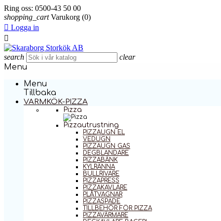
Ring oss:
0500-43 50 00
shopping_cart
Varukorg
(0)

Logga in

search
clear
Menu
Menu
Tillbaka
VARMKÖK-PIZZA
Pizza
Pizzautrustning
PIZZAUGN EL
VEDUGN
PIZZAUGN GAS
DEGBLANDARE
PIZZABÄNK
KYLRÄNNA
BULLRIVARE
PIZZAPRESS
PIZZAKAVLARE
PLÅTVAGNAR
PIZZASPADE
TILLBEHÖR FÖR PIZZA
PIZZAVÄRMARE