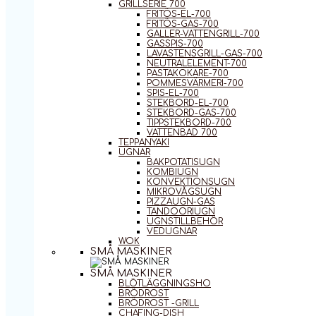
GRILLSERIE 700
FRITÖS-EL-700
FRITÖS-GAS-700
GALLER-VATTENGRILL-700
GASSPIS-700
LAVASTENSGRILL-GAS-700
NEUTRALELEMENT-700
PASTAKOKARE-700
POMMESVÄRMERI-700
SPIS-EL-700
STEKBORD-EL-700
STEKBORD-GAS-700
TIPPSTEKBORD-700
VATTENBAD 700
TEPPANYAKI
UGNAR
BAKPOTATISUGN
KOMBIUGN
KONVEKTIONSUGN
MIKROVÅGSUGN
PIZZAUGN-GAS
TANDOORIUGN
UGNSTILLBEHÖR
VEDUGNAR
WOK
SMÅ MASKINER
SMÅ MASKINER
BLÖTLÄGGNINGSHO
BRÖDROST
BRÖDROST -GRILL
CHAFING-DISH