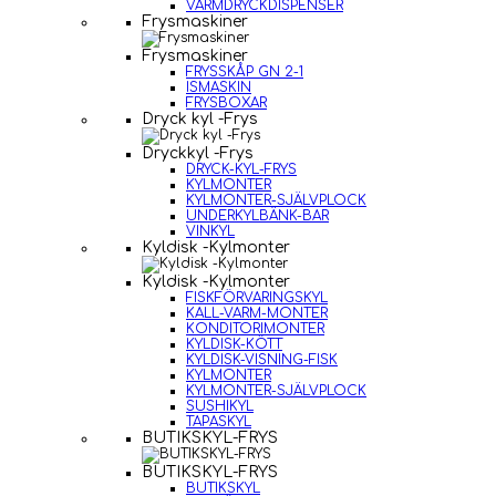
VARMDRYCKDISPENSER
Frysmaskiner
Frysmaskiner
FRYSSKÅP GN 2-1
ISMASKIN
FRYSBOXAR
Dryck kyl -Frys
Dryckkyl -Frys
DRYCK-KYL-FRYS
KYLMONTER
KYLMONTER-SJÄLVPLOCK
UNDERKYLBÄNK-BAR
VINKYL
Kyldisk -Kylmonter
Kyldisk -Kylmonter
FISKFÖRVARINGSKYL
KALL-VARM-MONTER
KONDITORIMONTER
KYLDISK-KÖTT
KYLDISK-VISNING-FISK
KYLMONTER
KYLMONTER-SJÄLVPLOCK
SUSHIKYL
TAPASKYL
BUTIKSKYL-FRYS
BUTIKSKYL-FRYS
BUTIKSKYL