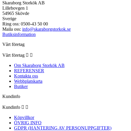
Skaraborg Storkök AB
Lillebovgen 1
54965 Skövde
Sverige
Ring oss:
0500-43 50 00
Maila oss:
info@skaraborgstorkok.se
Butiksinformation
Vårt företag
Vårt företag


Om Skaraborg Storkök AB
REFERENSER
Kontakta oss
Webbplatskarta
Butiker
Kundinfo
Kundinfo


Köpvillkor
ÖVRIG INFO
GDPR (HANTERING AV PERSONUPPGIFTER)