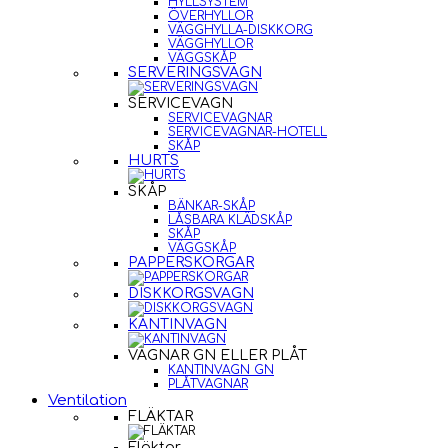
HYLLSYSTEM
ÖVERHYLLOR
VÄGGHYLLA-DISKKORG
VÄGGHYLLOR
VÄGGSKÅP
SERVERINGSVAGN
SERVICEVAGN
SERVICEVAGNAR
SERVICEVAGNAR-HOTELL
SKÅP
HURTS
SKÅP
BÄNKAR-SKÅP
LÅSBARA KLÄDSKÅP
SKÅP
VÄGGSKÅP
PAPPERSKORGAR
DISKKORGSVAGN
KANTINVAGN
VAGNAR GN ELLER PLÅT
KANTINVAGN GN
PLÅTVAGNAR
Ventilation
FLÄKTAR
Fläktar