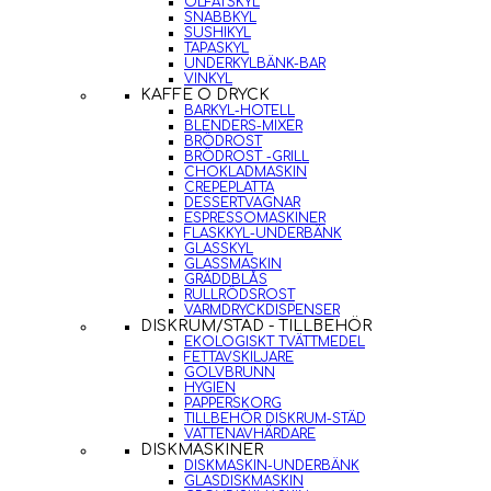
ÖLFATSKYL
SNABBKYL
SUSHIKYL
TAPASKYL
UNDERKYLBÄNK-BAR
VINKYL
KAFFE O DRYCK
BARKYL-HOTELL
BLENDERS-MIXER
BRÖDROST
BRÖDROST -GRILL
CHOKLADMASKIN
CREPEPLATTA
DESSERTVAGNAR
ESPRESSOMASKINER
FLASKKYL-UNDERBÄNK
GLASSKYL
GLASSMASKIN
GRÄDDBLÅS
RULLRÖDSROST
VARMDRYCKDISPENSER
DISKRUM/STÄD - TILLBEHÖR
EKOLOGISKT TVÄTTMEDEL
FETTAVSKILJARE
GOLVBRUNN
HYGIEN
PAPPERSKORG
TILLBEHÖR DISKRUM-STÄD
VATTENAVHÄRDARE
DISKMASKINER
DISKMASKIN-UNDERBÄNK
GLASDISKMASKIN