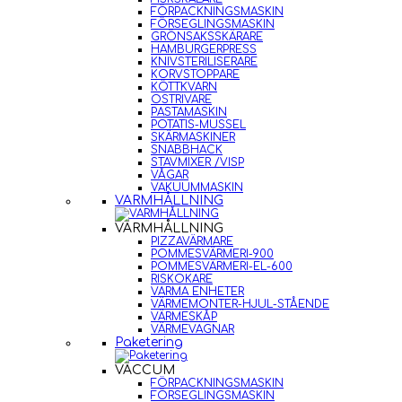
FÖRPACKNINGSMASKIN
FÖRSEGLINGSMASKIN
GRÖNSAKSSKÄRARE
HAMBURGERPRESS
KNIVSTERILISERARE
KORVSTOPPARE
KÖTTKVARN
OSTRIVARE
PASTAMASKIN
POTATIS-MUSSEL
SKÄRMASKINER
SNABBHACK
STAVMIXER /VISP
VÅGAR
VAKUUMMASKIN
VARMHÅLLNING
VARMHÅLLNING
PIZZAVÄRMARE
POMMESVÄRMERI-900
POMMESVÄRMERI-EL-600
RISKOKARE
VARMA ENHETER
VÄRMEMONTER-HJUL-STÅENDE
VÄRMESKÅP
VÄRMEVAGNAR
Paketering
VACCUM
FÖRPACKNINGSMASKIN
FÖRSEGLINGSMASKIN