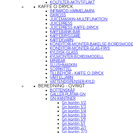
KOLFILTER-AKTIVT-FLÄKT
KAFFE O DRYCK
INFRARÖD-VÄRMELAMPA
ISKROSS
JUICEMASKIN-MULTIFUNKTION
JUICEPRESS
JUICEPRESS-KAFFE-DRYCK
KAFFEBÄNK-BAR
KAFFEBRYGGARE
KAFFEKVARN
KONDITORI-MONTER-BAKELSE-BORDSMODE
KONDITORI-MONTER-GLAS-FRYS
KYLDISK-GLASS
KYLMONTER-BORDSMODELL
MINIBAR
SLUSHMASKIN
SOPPKITTEL
TILLBEHÖR - KAFFE O DRYCK
VÅFFELJÄRN
VATTENDISPENSER-KYLD
BEREDNING - ÖVRIGT
BOTTENSKÅP
GALLER-PLÅTAR-GN
GN-KANTINER
Gn kantin 1/2
Gn kantin 1/3
Gn kantin 1/4
Gn kantin 1/6
Gn kantin 1/9
Gn kantin 1/1
Gn kantin 2/1
Gn kantin 2/3