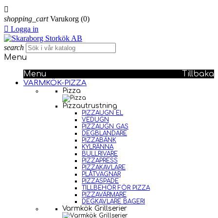

shopping_cart
Varukorg
(0)

Logga in
search
Menu
Menu
Tillbaka
VARMKÖK-PIZZA
Pizza
Pizzautrustning
PIZZAUGN EL
VEDUGN
PIZZAUGN GAS
DEGBLANDARE
PIZZABÄNK
KYLRÄNNA
BULLRIVARE
PIZZAPRESS
PIZZAKAVLARE
PLÅTVAGNAR
PIZZASPADE
TILLBEHÖR FÖR PIZZA
PIZZAVÄRMARE
DEGKAVLARE BAGERI
Varmkök Grillserier