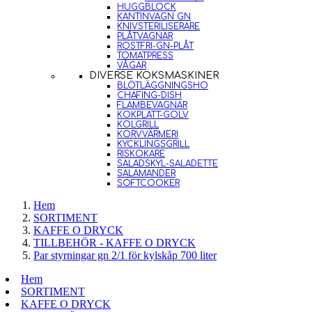
HUGGBLOCK
KANTINVAGN GN
KNIVSTERILISERARE
PLÅTVAGNAR
ROSTFRI-GN-PLÅT
TOMATPRESS
VÅGAR
DIVERSE KÖKSMASKINER
BLÖTLÄGGNINGSHO
CHAFING-DISH
FLAMBEVAGNAR
KOKPLATT-GOLV
KOLGRILL
KORVVÄRMERI
KYCKLINGSGRILL
RISKOKARE
SALADSKYL-SALADETTE
SALAMANDER
SOFTCOOKER
Hem
SORTIMENT
KAFFE O DRYCK
TILLBEHÖR - KAFFE O DRYCK
Par styrningar gn 2/1 för kylskåp 700 liter
Hem
SORTIMENT
KAFFE O DRYCK