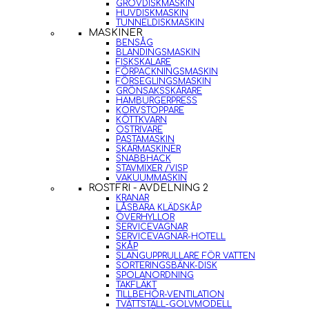
GROVDISKMASKIN
HUVDISKMASKIN
TUNNELDISKMASKIN
MASKINER
BENSÅG
BLANDINGSMASKIN
FISKSKALARE
FÖRPACKNINGSMASKIN
FÖRSEGLINGSMASKIN
GRÖNSAKSSKÄRARE
HAMBURGERPRESS
KORVSTOPPARE
KÖTTKVARN
OSTRIVARE
PASTAMASKIN
SKÄRMASKINER
SNABBHACK
STAVMIXER /VISP
VAKUUMMASKIN
ROSTFRI - AVDELNING 2
KRANAR
LÅSBARA KLÄDSKÅP
ÖVERHYLLOR
SERVICEVAGNAR
SERVICEVAGNAR-HOTELL
SKÅP
SLANGUPPRULLARE FÖR VATTEN
SORTERINGSBÄNK-DISK
SPOLANORDNING
TAKFLÄKT
TILLBEHÖR-VENTILATION
TVÄTTSTÄLL-GOLVMODELL