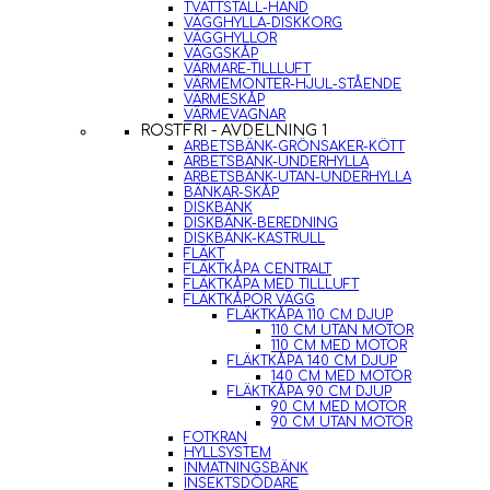
TVÄTTSTÄLL-HAND
VÄGGHYLLA-DISKKORG
VÄGGHYLLOR
VÄGGSKÅP
VÄRMARE-TILLLUFT
VÄRMEMONTER-HJUL-STÅENDE
VÄRMESKÅP
VÄRMEVAGNAR
ROSTFRI - AVDELNING 1
ARBETSBÄNK-GRÖNSAKER-KÖTT
ARBETSBÄNK-UNDERHYLLA
ARBETSBÄNK-UTAN-UNDERHYLLA
BÄNKAR-SKÅP
DISKBÄNK
DISKBÄNK-BEREDNING
DISKBÄNK-KASTRULL
FLÄKT
FLÄKTKÅPA CENTRALT
FLÄKTKÅPA MED TILLLUFT
FLÄKTKÅPOR VÄGG
FLÄKTKÅPA 110 CM DJUP
110 CM UTAN MOTOR
110 CM MED MOTOR
FLÄKTKÅPA 140 CM DJUP
140 CM MED MOTOR
FLÄKTKÅPA 90 CM DJUP
90 CM MED MOTOR
90 CM UTAN MOTOR
FOTKRAN
HYLLSYSTEM
INMATNINGSBÄNK
INSEKTSDÖDARE