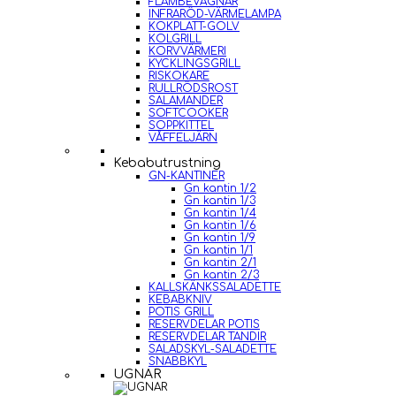
FLAMBEVAGNAR
INFRARÖD-VÄRMELAMPA
KOKPLATT-GOLV
KOLGRILL
KORVVÄRMERI
KYCKLINGSGRILL
RISKOKARE
RULLRÖDSROST
SALAMANDER
SOFTCOOKER
SOPPKITTEL
VÅFFELJÄRN
Kebabutrustning
GN-KANTINER
Gn kantin 1/2
Gn kantin 1/3
Gn kantin 1/4
Gn kantin 1/6
Gn kantin 1/9
Gn kantin 1/1
Gn kantin 2/1
Gn kantin 2/3
KALLSKÄNKSSALADETTE
KEBABKNIV
POTIS GRILL
RESERVDELAR POTIS
RESERVDELAR TANDIR
SALADSKYL-SALADETTE
SNABBKYL
UGNAR