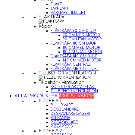
FLÄKT
TAKFLÄKT
VÄRMARE-TILLLUFT
FLÄKTKÅPA
Kåpor
FLÄKTKÅPA 90 CM DJUP
90 CM MED MOTOR
90 CM UTAN MOTOR
FLÄKTKÅPA 110 CM DJUP
110 CM MED MOTOR
110 CM UTAN MOTOR
FLÄKTKÅPA 140 CM DJUP
140 CM MED MOTOR
FLÄKTKÅPA CENTRALT
FLÄKTKÅPA MED TILLLUFT
TILLBEHÖR VENTILATION
Tillbehör - Ventilation
KOLFILTER-AKTIVT-FLÄKT
TILLBEHÖR-VENTILATION
ALLA PRODUKTER
4000 ST VAROR
PIZZERIA 1
BULLRIVARE
DEGBLANDARE
DEGKAVLARE BAGERI
KYLRÄNNA
PIZZAKAVLARE
PIZZAPRESS
PIZZERIA 2