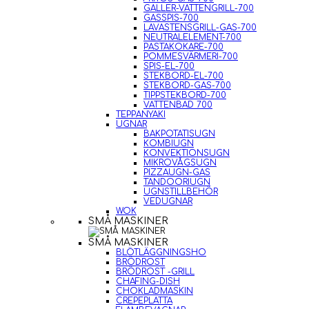
GALLER-VATTENGRILL-700
GASSPIS-700
LAVASTENSGRILL-GAS-700
NEUTRALELEMENT-700
PASTAKOKARE-700
POMMESVÄRMERI-700
SPIS-EL-700
STEKBORD-EL-700
STEKBORD-GAS-700
TIPPSTEKBORD-700
VATTENBAD 700
TEPPANYAKI
UGNAR
BAKPOTATISUGN
KOMBIUGN
KONVEKTIONSUGN
MIKROVÅGSUGN
PIZZAUGN-GAS
TANDOORIUGN
UGNSTILLBEHÖR
VEDUGNAR
WOK
SMÅ MASKINER
SMÅ MASKINER
BLÖTLÄGGNINGSHO
BRÖDROST
BRÖDROST -GRILL
CHAFING-DISH
CHOKLADMASKIN
CREPEPLATTA