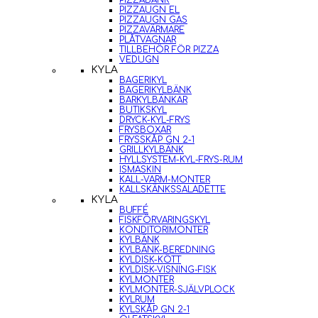
PIZZABÄNK
PIZZAUGN EL
PIZZAUGN GAS
PIZZAVÄRMARE
PLÅTVAGNAR
TILLBEHÖR FÖR PIZZA
VEDUGN
KYLA
BAGERIKYL
BAGERIKYLBÄNK
BARKYLBÄNKAR
BUTIKSKYL
DRYCK-KYL-FRYS
FRYSBOXAR
FRYSSKÅP GN 2-1
GRILLKYLBÄNK
HYLLSYSTEM-KYL-FRYS-RUM
ISMASKIN
KALL-VARM-MONTER
KALLSKÄNKSSALADETTE
KYLA
BUFFÉ
FISKFÖRVARINGSKYL
KONDITORIMONTER
KYLBÄNK
KYLBÄNK-BEREDNING
KYLDISK-KÖTT
KYLDISK-VISNING-FISK
KYLMONTER
KYLMONTER-SJÄLVPLOCK
KYLRUM
KYLSKÅP GN 2-1