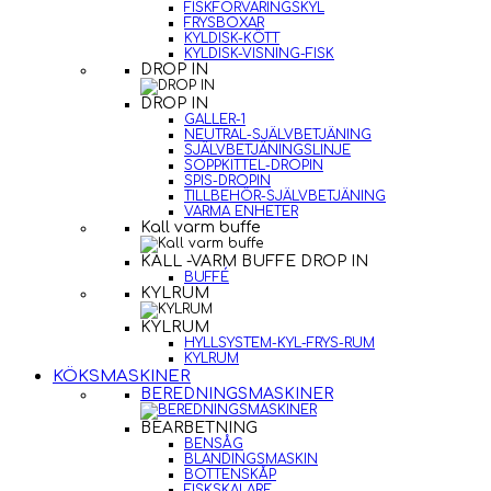
FISKFÖRVARINGSKYL
FRYSBOXAR
KYLDISK-KÖTT
KYLDISK-VISNING-FISK
DROP IN
DROP IN
GALLER-1
NEUTRAL-SJÄLVBETJÄNING
SJÄLVBETJÄNINGSLINJE
SOPPKITTEL-DROPIN
SPIS-DROPIN
TILLBEHÖR-SJÄLVBETJÄNING
VARMA ENHETER
Kall varm buffe
KALL -VARM BUFFE DROP IN
BUFFÉ
KYLRUM
KYLRUM
HYLLSYSTEM-KYL-FRYS-RUM
KYLRUM
KÖKSMASKINER
BEREDNINGSMASKINER
BEARBETNING
BENSÅG
BLANDINGSMASKIN
BOTTENSKÅP
FISKSKALARE