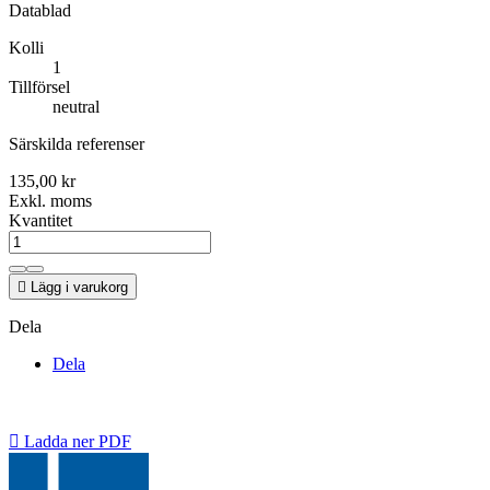
Datablad
Kolli
1
Tillförsel
neutral
Särskilda referenser
135,00 kr
Exkl. moms
Kvantitet

Lägg i varukorg
Dela
Dela

Ladda ner PDF