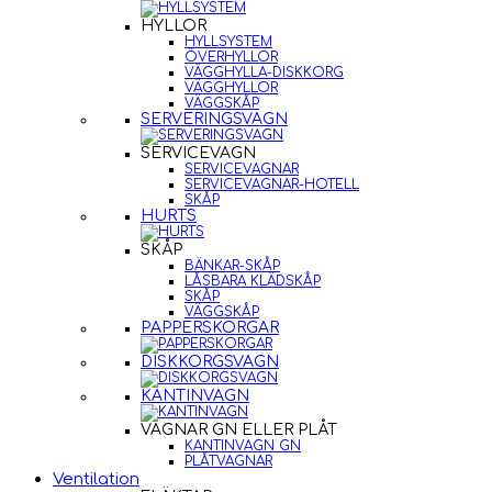
HYLLOR
HYLLSYSTEM
ÖVERHYLLOR
VÄGGHYLLA-DISKKORG
VÄGGHYLLOR
VÄGGSKÅP
SERVERINGSVAGN
SERVICEVAGN
SERVICEVAGNAR
SERVICEVAGNAR-HOTELL
SKÅP
HURTS
SKÅP
BÄNKAR-SKÅP
LÅSBARA KLÄDSKÅP
SKÅP
VÄGGSKÅP
PAPPERSKORGAR
DISKKORGSVAGN
KANTINVAGN
VAGNAR GN ELLER PLÅT
KANTINVAGN GN
PLÅTVAGNAR
Ventilation