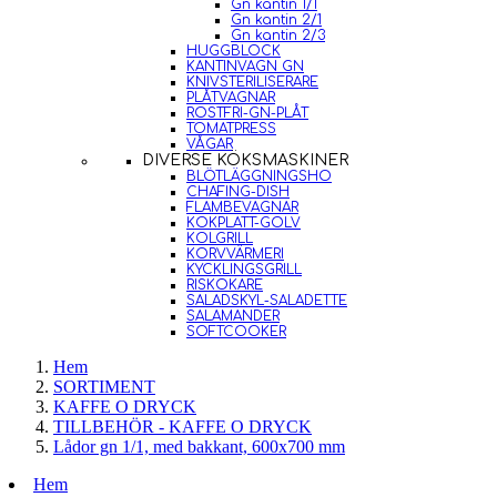
Gn kantin 1/1
Gn kantin 2/1
Gn kantin 2/3
HUGGBLOCK
KANTINVAGN GN
KNIVSTERILISERARE
PLÅTVAGNAR
ROSTFRI-GN-PLÅT
TOMATPRESS
VÅGAR
DIVERSE KÖKSMASKINER
BLÖTLÄGGNINGSHO
CHAFING-DISH
FLAMBEVAGNAR
KOKPLATT-GOLV
KOLGRILL
KORVVÄRMERI
KYCKLINGSGRILL
RISKOKARE
SALADSKYL-SALADETTE
SALAMANDER
SOFTCOOKER
Hem
SORTIMENT
KAFFE O DRYCK
TILLBEHÖR - KAFFE O DRYCK
Lådor gn 1/1, med bakkant, 600x700 mm
Hem