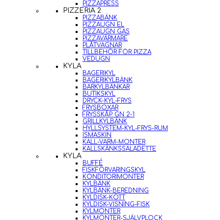
PIZZAPRESS
PIZZERIA 2
PIZZABÄNK
PIZZAUGN EL
PIZZAUGN GAS
PIZZAVÄRMARE
PLÅTVAGNAR
TILLBEHÖR FÖR PIZZA
VEDUGN
KYLA
BAGERIKYL
BAGERIKYLBÄNK
BARKYLBÄNKAR
BUTIKSKYL
DRYCK-KYL-FRYS
FRYSBOXAR
FRYSSKÅP GN 2-1
GRILLKYLBÄNK
HYLLSYSTEM-KYL-FRYS-RUM
ISMASKIN
KALL-VARM-MONTER
KALLSKÄNKSSALADETTE
KYLA
BUFFÉ
FISKFÖRVARINGSKYL
KONDITORIMONTER
KYLBÄNK
KYLBÄNK-BEREDNING
KYLDISK-KÖTT
KYLDISK-VISNING-FISK
KYLMONTER
KYLMONTER-SJÄLVPLOCK