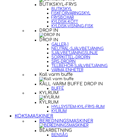
BUTIKSKYL-FRYS
BUTIKSKYL
FISKFÖRVARINGSKYL
FRYSBOXAR
KYLDISK-KÖTT
KYLDISK-VISNING-FISK
DROP IN
DROP IN
GALLER-1
NEUTRAL-SJÄLVBETJÄNING
SJÄLVBETJÄNINGSLINJE
SOPPKITTEL-DROPIN
SPIS-DROPIN
TILLBEHÖR-SJÄLVBETJÄNING
VARMA ENHETER
Kall varm buffe
KALL -VARM BUFFE DROP IN
BUFFÉ
KYLRUM
KYLRUM
HYLLSYSTEM-KYL-FRYS-RUM
KYLRUM
KÖKSMASKINER
BEREDNINGSMASKINER
BEARBETNING
BENSÅG