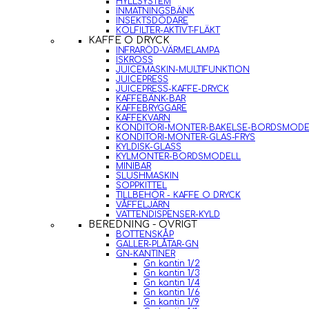
HYLLSYSTEM
INMATNINGSBÄNK
INSEKTSDÖDARE
KOLFILTER-AKTIVT-FLÄKT
KAFFE O DRYCK
INFRARÖD-VÄRMELAMPA
ISKROSS
JUICEMASKIN-MULTIFUNKTION
JUICEPRESS
JUICEPRESS-KAFFE-DRYCK
KAFFEBÄNK-BAR
KAFFEBRYGGARE
KAFFEKVARN
KONDITORI-MONTER-BAKELSE-BORDSMODE
KONDITORI-MONTER-GLAS-FRYS
KYLDISK-GLASS
KYLMONTER-BORDSMODELL
MINIBAR
SLUSHMASKIN
SOPPKITTEL
TILLBEHÖR - KAFFE O DRYCK
VÅFFELJÄRN
VATTENDISPENSER-KYLD
BEREDNING - ÖVRIGT
BOTTENSKÅP
GALLER-PLÅTAR-GN
GN-KANTINER
Gn kantin 1/2
Gn kantin 1/3
Gn kantin 1/4
Gn kantin 1/6
Gn kantin 1/9