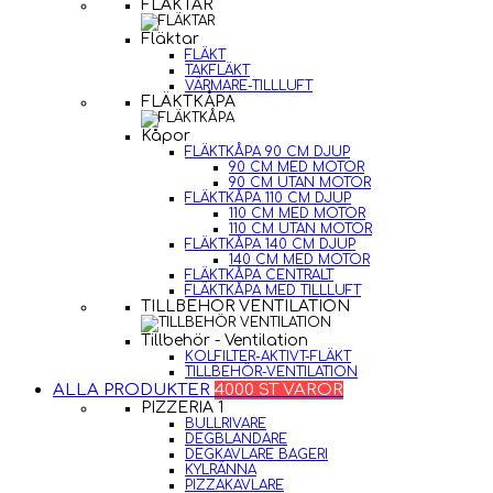
FLÄKTAR
Fläktar
FLÄKT
TAKFLÄKT
VÄRMARE-TILLLUFT
FLÄKTKÅPA
Kåpor
FLÄKTKÅPA 90 CM DJUP
90 CM MED MOTOR
90 CM UTAN MOTOR
FLÄKTKÅPA 110 CM DJUP
110 CM MED MOTOR
110 CM UTAN MOTOR
FLÄKTKÅPA 140 CM DJUP
140 CM MED MOTOR
FLÄKTKÅPA CENTRALT
FLÄKTKÅPA MED TILLLUFT
TILLBEHÖR VENTILATION
Tillbehör - Ventilation
KOLFILTER-AKTIVT-FLÄKT
TILLBEHÖR-VENTILATION
ALLA PRODUKTER
4000 ST VAROR
PIZZERIA 1
BULLRIVARE
DEGBLANDARE
DEGKAVLARE BAGERI
KYLRÄNNA
PIZZAKAVLARE