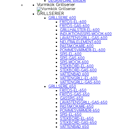
DEGKAVLARE BAGERI
Varmkök Grillserier
GRILLSERIER
GRILLSERIE 600
FRITÖS-EL-600
FRITÖS-GAS-600
GRILLHALSTER-EL-600
INDUKTIONSSPIS-WOOK-600
LAVASTENSGRILL-GAS-600
NEUTRALELEMENT-600
PASTAKOKARE-600
POMMESVÄRMERI-EL-600
SPIS-EL-600
SPIS-GAS-600
SPIS-WOOK-600
STEKBORD-EL-600
STEKBORD-GAS-600
VATTENBAD 600
VATTENGRILL-EL-600
VATTENGRILL-GAS-600
GRILLSERIE 650
FRITÖS-EL-650
FRITÖS-GAS-650
GASSPIS-650
LAVASTENSGRILL-GAS-650
PASTAKOKARE-650
POMMESVÄRMERI-650
SPIS-EL-650
STEKBORD-EL-650
STEKBORD-GAS-650
VATTENBAD 650