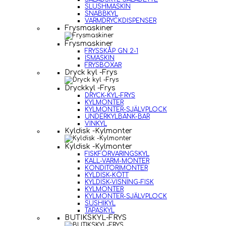
SLUSHMASKIN
SNABBKYL
VARMDRYCKDISPENSER
Frysmaskiner
Frysmaskiner
FRYSSKÅP GN 2-1
ISMASKIN
FRYSBOXAR
Dryck kyl -Frys
Dryckkyl -Frys
DRYCK-KYL-FRYS
KYLMONTER
KYLMONTER-SJÄLVPLOCK
UNDERKYLBÄNK-BAR
VINKYL
Kyldisk -Kylmonter
Kyldisk -Kylmonter
FISKFÖRVARINGSKYL
KALL-VARM-MONTER
KONDITORIMONTER
KYLDISK-KÖTT
KYLDISK-VISNING-FISK
KYLMONTER
KYLMONTER-SJÄLVPLOCK
SUSHIKYL
TAPASKYL
BUTIKSKYL-FRYS