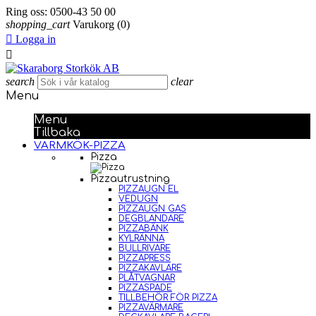
Ring oss:
0500-43 50 00
shopping_cart
Varukorg
(0)

Logga in

search
clear
Menu
Menu
Tillbaka
VARMKÖK-PIZZA
Pizza
Pizzautrustning
PIZZAUGN EL
VEDUGN
PIZZAUGN GAS
DEGBLANDARE
PIZZABÄNK
KYLRÄNNA
BULLRIVARE
PIZZAPRESS
PIZZAKAVLARE
PLÅTVAGNAR
PIZZASPADE
TILLBEHÖR FÖR PIZZA
PIZZAVÄRMARE