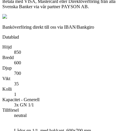
Betala med VISA, Mastercard eller Direktöverföring från alla
Svenska Banker via vår partner PAYSON AB.
Banköverföring direkt till oss via IBAN/Bankgiro
Datablad
Höjd
850
Bredd
600
Djup
700
Vikt
35
Kolli
1
Kapacitet - Generell
3x GN 1/1
Tillförsel
neutral
Lådor gn 1/1, med bakkant, 600x700 mm