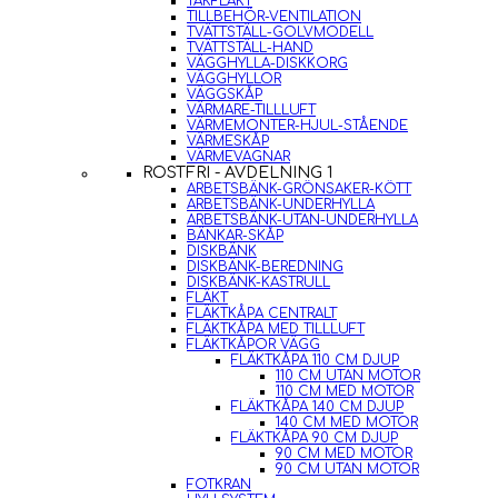
TAKFLÄKT
TILLBEHÖR-VENTILATION
TVÄTTSTÄLL-GOLVMODELL
TVÄTTSTÄLL-HAND
VÄGGHYLLA-DISKKORG
VÄGGHYLLOR
VÄGGSKÅP
VÄRMARE-TILLLUFT
VÄRMEMONTER-HJUL-STÅENDE
VÄRMESKÅP
VÄRMEVAGNAR
ROSTFRI - AVDELNING 1
ARBETSBÄNK-GRÖNSAKER-KÖTT
ARBETSBÄNK-UNDERHYLLA
ARBETSBÄNK-UTAN-UNDERHYLLA
BÄNKAR-SKÅP
DISKBÄNK
DISKBÄNK-BEREDNING
DISKBÄNK-KASTRULL
FLÄKT
FLÄKTKÅPA CENTRALT
FLÄKTKÅPA MED TILLLUFT
FLÄKTKÅPOR VÄGG
FLÄKTKÅPA 110 CM DJUP
110 CM UTAN MOTOR
110 CM MED MOTOR
FLÄKTKÅPA 140 CM DJUP
140 CM MED MOTOR
FLÄKTKÅPA 90 CM DJUP
90 CM MED MOTOR
90 CM UTAN MOTOR
FOTKRAN