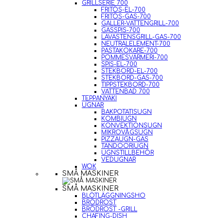
GRILLSERIE 700
FRITÖS-EL-700
FRITÖS-GAS-700
GALLER-VATTENGRILL-700
GASSPIS-700
LAVASTENSGRILL-GAS-700
NEUTRALELEMENT-700
PASTAKOKARE-700
POMMESVÄRMERI-700
SPIS-EL-700
STEKBORD-EL-700
STEKBORD-GAS-700
TIPPSTEKBORD-700
VATTENBAD 700
TEPPANYAKI
UGNAR
BAKPOTATISUGN
KOMBIUGN
KONVEKTIONSUGN
MIKROVÅGSUGN
PIZZAUGN-GAS
TANDOORIUGN
UGNSTILLBEHÖR
VEDUGNAR
WOK
SMÅ MASKINER
SMÅ MASKINER
BLÖTLÄGGNINGSHO
BRÖDROST
BRÖDROST -GRILL
CHAFING-DISH