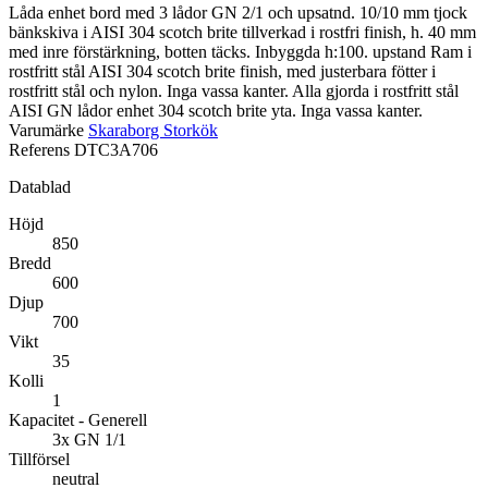
Låda enhet bord med 3 lådor GN 2/1 och upsatnd. 10/10 mm tjock
bänkskiva i AISI 304 scotch brite tillverkad i rostfri finish, h. 40 mm
med inre förstärkning, botten täcks. Inbyggda h:100. upstand Ram i
rostfritt stål AISI 304 scotch brite finish, med justerbara fötter i
rostfritt stål och nylon. Inga vassa kanter. Alla gjorda i rostfritt stål
AISI GN lådor enhet 304 scotch brite yta. Inga vassa kanter.
Varumärke
Skaraborg Storkök
Referens
DTC3A706
Datablad
Höjd
850
Bredd
600
Djup
700
Vikt
35
Kolli
1
Kapacitet - Generell
3x GN 1/1
Tillförsel
neutral