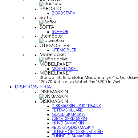
BAROSTOL
BORDSTATIV
Soffor
SOFFA
SOFFOR
Utemöbler
UTEMÖBLER
UTEMÖBLER
Möbelpaket
MÖBELPAKET
MÖBELPAKET
MÖBELPAKET
Blanda fritt 16 st stolar Madonna lyx 4 st bordskiv
120x70 4 st stativ dubbel Pris 18900 kr /set
DISK-ROSTFRIA
DISKMASKIN
DISKMASKIN
DISKMASKIN-UNDERBÄNK
FETTAVSKILJARE
GLASDISKMASKIN
GROVDISKMASKIN
HUVDISKMASKIN
REDSKAPSDISKMASKIN
TILLBEHÖR DISKRUM-STÄD
TUNNELDISKMASKIN