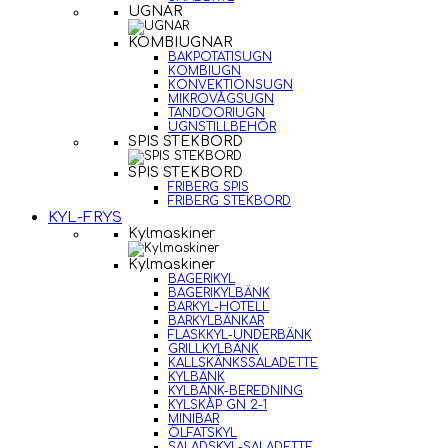
UGNAR
KOMBIUGNAR
BAKPOTATISUGN
KOMBIUGN
KONVEKTIONSUGN
MIKROVÅGSUGN
TANDOORIUGN
UGNSTILLBEHÖR
SPIS STEKBORD
SPIS STEKBORD
FRIBERG SPIS
FRIBERG STEKBORD
KYL-FRYS
Kylmaskiner
Kylmaskiner
BAGERIKYL
BAGERIKYLBÄNK
BARKYL-HOTELL
BARKYLBÄNKAR
FLASKKYL-UNDERBÄNK
GRILLKYLBÄNK
KALLSKÄNKSSALADETTE
KYLBÄNK
KYLBÄNK-BEREDNING
KYLSKÅP GN 2-1
MINIBAR
ÖLFATSKYL
SALADSKYL-SALADETTE