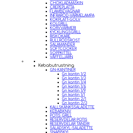
CHOKLADMASKIN
CREPEPLATTA
FLAMBEVAGNAR
INFRARÖD-VÄRMELAMPA
KOKPLATT-GOLV
KOLGRILL
KORVVÄRMERI
KYCKLINGSGRILL
RISKOKARE
RULLRÖDSROST
SALAMANDER
SOFTCOOKER
SOPPKITTEL
VÅFFELJÄRN
Kebabutrustning
GN-KANTINER
Gn kantin 1/2
Gn kantin 1/3
Gn kantin 1/4
Gn kantin 1/6
Gn kantin 1/9
Gn kantin 1/1
Gn kantin 2/1
Gn kantin 2/3
KALLSKÄNKSSALADETTE
KEBABKNIV
POTIS GRILL
RESERVDELAR POTIS
RESERVDELAR TANDIR
SALADSKYL-SALADETTE
SNABBKYL