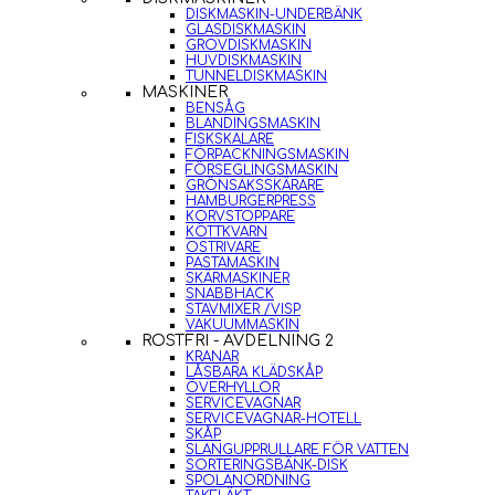
DISKMASKIN-UNDERBÄNK
GLASDISKMASKIN
GROVDISKMASKIN
HUVDISKMASKIN
TUNNELDISKMASKIN
MASKINER
BENSÅG
BLANDINGSMASKIN
FISKSKALARE
FÖRPACKNINGSMASKIN
FÖRSEGLINGSMASKIN
GRÖNSAKSSKÄRARE
HAMBURGERPRESS
KORVSTOPPARE
KÖTTKVARN
OSTRIVARE
PASTAMASKIN
SKÄRMASKINER
SNABBHACK
STAVMIXER /VISP
VAKUUMMASKIN
ROSTFRI - AVDELNING 2
KRANAR
LÅSBARA KLÄDSKÅP
ÖVERHYLLOR
SERVICEVAGNAR
SERVICEVAGNAR-HOTELL
SKÅP
SLANGUPPRULLARE FÖR VATTEN
SORTERINGSBÄNK-DISK
SPOLANORDNING