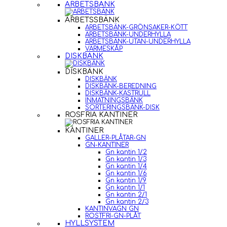
ARBETSBÄNK
ARBETSSBÄNK
ARBETSBÄNK-GRÖNSAKER-KÖTT
ARBETSBÄNK-UNDERHYLLA
ARBETSBÄNK-UTAN-UNDERHYLLA
VÄRMESKÅP
DISKBÄNK
DISKBÄNK
DISKBÄNK
DISKBÄNK-BEREDNING
DISKBÄNK-KASTRULL
INMATNINGSBÄNK
SORTERINGSBÄNK-DISK
ROSFRIA KANTINER
KANTINER
GALLER-PLÅTAR-GN
GN-KANTINER
Gn kantin 1/2
Gn kantin 1/3
Gn kantin 1/4
Gn kantin 1/6
Gn kantin 1/9
Gn kantin 1/1
Gn kantin 2/1
Gn kantin 2/3
KANTINVAGN GN
ROSTFRI-GN-PLÅT
HYLLSYSTEM