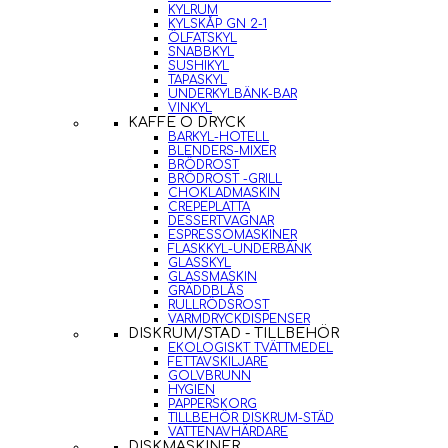
KYLRUM
KYLSKÅP GN 2-1
ÖLFATSKYL
SNABBKYL
SUSHIKYL
TAPASKYL
UNDERKYLBÄNK-BAR
VINKYL
KAFFE O DRYCK
BARKYL-HOTELL
BLENDERS-MIXER
BRÖDROST
BRÖDROST -GRILL
CHOKLADMASKIN
CREPEPLATTA
DESSERTVAGNAR
ESPRESSOMASKINER
FLASKKYL-UNDERBÄNK
GLASSKYL
GLASSMASKIN
GRÄDDBLÅS
RULLRÖDSROST
VARMDRYCKDISPENSER
DISKRUM/STÄD - TILLBEHÖR
EKOLOGISKT TVÄTTMEDEL
FETTAVSKILJARE
GOLVBRUNN
HYGIEN
PAPPERSKORG
TILLBEHÖR DISKRUM-STÄD
VATTENAVHÄRDARE
DISKMASKINER