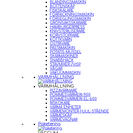
BLANDINGSMASKIN
BOTTENSKÅP
FISKSKALARE
FÖRPACKNINGSMASKIN
FÖRSEGLINGSMASKIN
GRÖNSAKSSKÄRARE
HAMBURGERPRESS
KNIVSTERILISERARE
KORVSTOPPARE
KÖTTKVARN
OSTRIVARE
PASTAMASKIN
POTATIS-MUSSEL
SKÄRMASKINER
SNABBHACK
STAVMIXER /VISP
VÅGAR
VAKUUMMASKIN
VARMHÅLLNING
VARMHÅLLNING
PIZZAVÄRMARE
POMMESVÄRMERI-900
POMMESVÄRMERI-EL-600
RISKOKARE
VARMA ENHETER
VÄRMEMONTER-HJUL-STÅENDE
VÄRMESKÅP
VÄRMEVAGNAR
Paketering