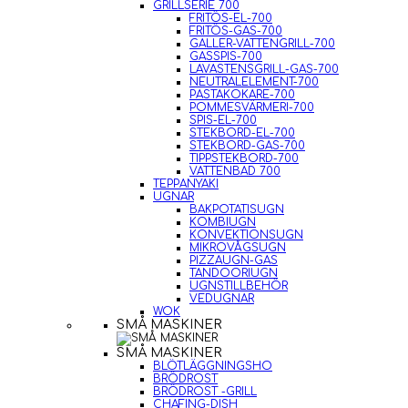
GRILLSERIE 700
FRITÖS-EL-700
FRITÖS-GAS-700
GALLER-VATTENGRILL-700
GASSPIS-700
LAVASTENSGRILL-GAS-700
NEUTRALELEMENT-700
PASTAKOKARE-700
POMMESVÄRMERI-700
SPIS-EL-700
STEKBORD-EL-700
STEKBORD-GAS-700
TIPPSTEKBORD-700
VATTENBAD 700
TEPPANYAKI
UGNAR
BAKPOTATISUGN
KOMBIUGN
KONVEKTIONSUGN
MIKROVÅGSUGN
PIZZAUGN-GAS
TANDOORIUGN
UGNSTILLBEHÖR
VEDUGNAR
WOK
SMÅ MASKINER
SMÅ MASKINER
BLÖTLÄGGNINGSHO
BRÖDROST
BRÖDROST -GRILL
CHAFING-DISH