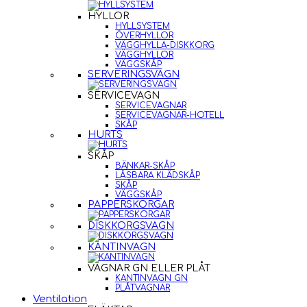
HYLLOR
HYLLSYSTEM
ÖVERHYLLOR
VÄGGHYLLA-DISKKORG
VÄGGHYLLOR
VÄGGSKÅP
SERVERINGSVAGN
SERVICEVAGN
SERVICEVAGNAR
SERVICEVAGNAR-HOTELL
SKÅP
HURTS
SKÅP
BÄNKAR-SKÅP
LÅSBARA KLÄDSKÅP
SKÅP
VÄGGSKÅP
PAPPERSKORGAR
DISKKORGSVAGN
KANTINVAGN
VAGNAR GN ELLER PLÅT
KANTINVAGN GN
PLÅTVAGNAR
Ventilation