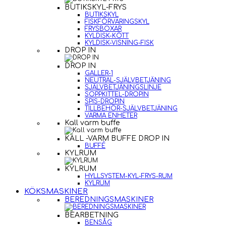
BUTIKSKYL-FRYS
BUTIKSKYL
FISKFÖRVARINGSKYL
FRYSBOXAR
KYLDISK-KÖTT
KYLDISK-VISNING-FISK
DROP IN
DROP IN
GALLER-1
NEUTRAL-SJÄLVBETJÄNING
SJÄLVBETJÄNINGSLINJE
SOPPKITTEL-DROPIN
SPIS-DROPIN
TILLBEHÖR-SJÄLVBETJÄNING
VARMA ENHETER
Kall varm buffe
KALL -VARM BUFFE DROP IN
BUFFÉ
KYLRUM
KYLRUM
HYLLSYSTEM-KYL-FRYS-RUM
KYLRUM
KÖKSMASKINER
BEREDNINGSMASKINER
BEARBETNING
BENSÅG