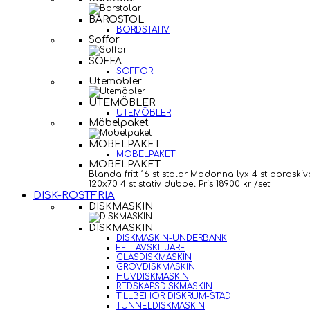
BAROSTOL
BORDSTATIV
Soffor
SOFFA
SOFFOR
Utemöbler
UTEMÖBLER
UTEMÖBLER
Möbelpaket
MÖBELPAKET
MÖBELPAKET
MÖBELPAKET
Blanda fritt 16 st stolar Madonna lyx 4 st bordskiv
120x70 4 st stativ dubbel Pris 18900 kr /set
DISK-ROSTFRIA
DISKMASKIN
DISKMASKIN
DISKMASKIN-UNDERBÄNK
FETTAVSKILJARE
GLASDISKMASKIN
GROVDISKMASKIN
HUVDISKMASKIN
REDSKAPSDISKMASKIN
TILLBEHÖR DISKRUM-STÄD
TUNNELDISKMASKIN