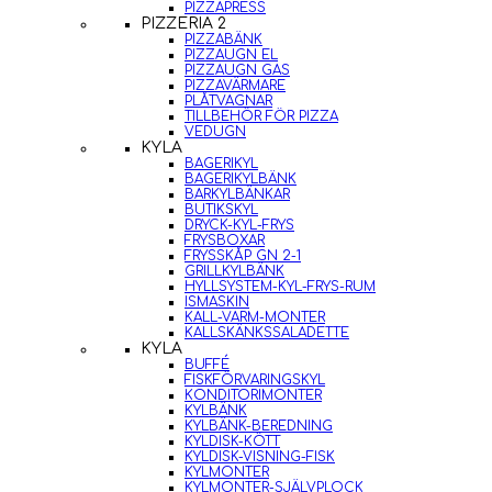
PIZZAPRESS
PIZZERIA 2
PIZZABÄNK
PIZZAUGN EL
PIZZAUGN GAS
PIZZAVÄRMARE
PLÅTVAGNAR
TILLBEHÖR FÖR PIZZA
VEDUGN
KYLA
BAGERIKYL
BAGERIKYLBÄNK
BARKYLBÄNKAR
BUTIKSKYL
DRYCK-KYL-FRYS
FRYSBOXAR
FRYSSKÅP GN 2-1
GRILLKYLBÄNK
HYLLSYSTEM-KYL-FRYS-RUM
ISMASKIN
KALL-VARM-MONTER
KALLSKÄNKSSALADETTE
KYLA
BUFFÉ
FISKFÖRVARINGSKYL
KONDITORIMONTER
KYLBÄNK
KYLBÄNK-BEREDNING
KYLDISK-KÖTT
KYLDISK-VISNING-FISK
KYLMONTER
KYLMONTER-SJÄLVPLOCK