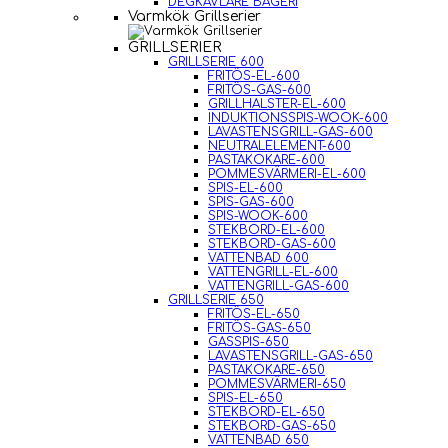
DEGKAVLARE BAGERI
Varmkök Grillserier
GRILLSERIER
GRILLSERIE 600
FRITÖS-EL-600
FRITÖS-GAS-600
GRILLHALSTER-EL-600
INDUKTIONSSPIS-WOOK-600
LAVASTENSGRILL-GAS-600
NEUTRALELEMENT-600
PASTAKOKARE-600
POMMESVÄRMERI-EL-600
SPIS-EL-600
SPIS-GAS-600
SPIS-WOOK-600
STEKBORD-EL-600
STEKBORD-GAS-600
VATTENBAD 600
VATTENGRILL-EL-600
VATTENGRILL-GAS-600
GRILLSERIE 650
FRITÖS-EL-650
FRITÖS-GAS-650
GASSPIS-650
LAVASTENSGRILL-GAS-650
PASTAKOKARE-650
POMMESVÄRMERI-650
SPIS-EL-650
STEKBORD-EL-650
STEKBORD-GAS-650
VATTENBAD 650