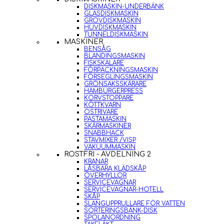
DISKMASKIN-UNDERBÄNK
GLASDISKMASKIN
GROVDISKMASKIN
HUVDISKMASKIN
TUNNELDISKMASKIN
MASKINER
BENSÅG
BLANDINGSMASKIN
FISKSKALARE
FÖRPACKNINGSMASKIN
FÖRSEGLINGSMASKIN
GRÖNSAKSSKÄRARE
HAMBURGERPRESS
KORVSTOPPARE
KÖTTKVARN
OSTRIVARE
PASTAMASKIN
SKÄRMASKINER
SNABBHACK
STAVMIXER /VISP
VAKUUMMASKIN
ROSTFRI - AVDELNING 2
KRANAR
LÅSBARA KLÄDSKÅP
ÖVERHYLLOR
SERVICEVAGNAR
SERVICEVAGNAR-HOTELL
SKÅP
SLANGUPPRULLARE FÖR VATTEN
SORTERINGSBÄNK-DISK
SPOLANORDNING