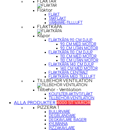
FLÄKTAR
Fläktar
FLÄKT
TAKFLÄKT
VÄRMARE-TILLLUFT
FLÄKTKÅPA
Kåpor
FLÄKTKÅPA 90 CM DJUP
90 CM MED MOTOR
90 CM UTAN MOTOR
FLÄKTKÅPA 110 CM DJUP
110 CM MED MOTOR
110 CM UTAN MOTOR
FLÄKTKÅPA 140 CM DJUP
140 CM MED MOTOR
FLÄKTKÅPA CENTRALT
FLÄKTKÅPA MED TILLLUFT
TILLBEHÖR VENTILATION
Tillbehör - Ventilation
KOLFILTER-AKTIVT-FLÄKT
TILLBEHÖR-VENTILATION
ALLA PRODUKTER
4000 ST VAROR
PIZZERIA 1
BULLRIVARE
DEGBLANDARE
DEGKAVLARE BAGERI
KYLRÄNNA
PIZZAKAVLARE