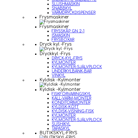
SLUSHMASKIN
SNABBKYL
VARMDRYCKDISPENSER
Frysmaskiner
Frysmaskiner
FRYSSKÅP GN 2-1
ISMASKIN
FRYSBOXAR
Dryck kyl -Frys
Dryckkyl -Frys
DRYCK-KYL-FRYS
KYLMONTER
KYLMONTER-SJÄLVPLOCK
UNDERKYLBÄNK-BAR
VINKYL
Kyldisk -Kylmonter
Kyldisk -Kylmonter
FISKFÖRVARINGSKYL
KALL-VARM-MONTER
KONDITORIMONTER
KYLDISK-KÖTT
KYLDISK-VISNING-FISK
KYLMONTER
KYLMONTER-SJÄLVPLOCK
SUSHIKYL
TAPASKYL
BUTIKSKYL-FRYS