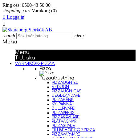
Ring oss:
0500-43 50 00
shopping_cart
Varukorg
(0)

Logga in

search
clear
Menu
Menu
Tillbaka
VARMKÖK-PIZZA
Pizza
Pizzautrustning
PIZZAUGN EL
VEDUGN
PIZZAUGN GAS
DEGBLANDARE
PIZZABÄNK
KYLRÄNNA
BULLRIVARE
PIZZAPRESS
PIZZAKAVLARE
PLÅTVAGNAR
PIZZASPADE
TILLBEHÖR FÖR PIZZA
PIZZAVÄRMARE