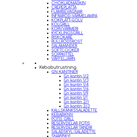
CHOKLADMASKIN
CREPEPLATTA
FLAMBEVAGNAR
INFRARÖD-VÄRMELAMPA
KOKPLATT-GOLV
KOLGRILL
KORVVÄRMERI
KYCKLINGSGRILL
RISKOKARE
RULLRÖDSROST
SALAMANDER
SOFTCOOKER
SOPPKITTEL
VÅFFELJÄRN
Kebabutrustning
GN-KANTINER
Gn kantin 1/2
Gn kantin 1/3
Gn kantin 1/4
Gn kantin 1/6
Gn kantin 1/9
Gn kantin 1/1
Gn kantin 2/1
Gn kantin 2/3
KALLSKÄNKSSALADETTE
KEBABKNIV
POTIS GRILL
RESERVDELAR POTIS
RESERVDELAR TANDIR
SALADSKYL-SALADETTE
SNABBKYL