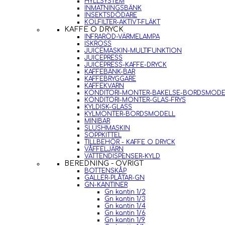
HYLLSYSTEM
INMATNINGSBÄNK
INSEKTSDÖDARE
KOLFILTER-AKTIVT-FLÄKT
KAFFE O DRYCK
INFRARÖD-VÄRMELAMPA
ISKROSS
JUICEMASKIN-MULTIFUNKTION
JUICEPRESS
JUICEPRESS-KAFFE-DRYCK
KAFFEBÄNK-BAR
KAFFEBRYGGARE
KAFFEKVARN
KONDITORI-MONTER-BAKELSE-BORDSMODE
KONDITORI-MONTER-GLAS-FRYS
KYLDISK-GLASS
KYLMONTER-BORDSMODELL
MINIBAR
SLUSHMASKIN
SOPPKITTEL
TILLBEHÖR - KAFFE O DRYCK
VÅFFELJÄRN
VATTENDISPENSER-KYLD
BEREDNING - ÖVRIGT
BOTTENSKÅP
GALLER-PLÅTAR-GN
GN-KANTINER
Gn kantin 1/2
Gn kantin 1/3
Gn kantin 1/4
Gn kantin 1/6
Gn kantin 1/9