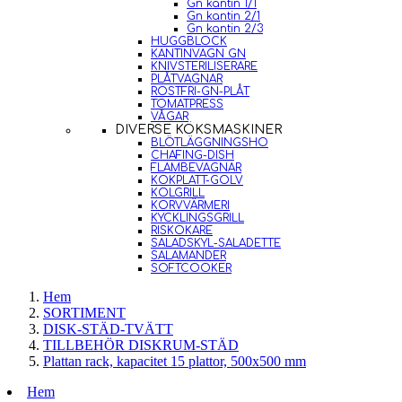
Gn kantin 1/1
Gn kantin 2/1
Gn kantin 2/3
HUGGBLOCK
KANTINVAGN GN
KNIVSTERILISERARE
PLÅTVAGNAR
ROSTFRI-GN-PLÅT
TOMATPRESS
VÅGAR
DIVERSE KÖKSMASKINER
BLÖTLÄGGNINGSHO
CHAFING-DISH
FLAMBEVAGNAR
KOKPLATT-GOLV
KOLGRILL
KORVVÄRMERI
KYCKLINGSGRILL
RISKOKARE
SALADSKYL-SALADETTE
SALAMANDER
SOFTCOOKER
Hem
SORTIMENT
DISK-STÄD-TVÄTT
TILLBEHÖR DISKRUM-STÄD
Plattan rack, kapacitet 15 plattor, 500x500 mm
Hem