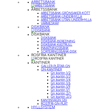
ARBETSBÄNK
ARBETSSBÄNK
ARBETSBÄNK-GRÖNSAKER-KÖTT
ARBETSBÄNK-UNDERHYLLA
ARBETSBÄNK-UTAN-UNDERHYLLA
VÄRMESKÅP
DISKBÄNK
DISKBÄNK
DISKBÄNK
DISKBÄNK-BEREDNING
DISKBÄNK-KASTRULL
INMATNINGSBÄNK
SORTERINGSBÄNK-DISK
ROSFRIA KANTINER
KANTINER
GALLER-PLÅTAR-GN
GN-KANTINER
Gn kantin 1/2
Gn kantin 1/3
Gn kantin 1/4
Gn kantin 1/6
Gn kantin 1/9
Gn kantin 1/1
Gn kantin 2/1
Gn kantin 2/3
KANTINVAGN GN
ROSTFRI-GN-PLÅT
HYLLSYSTEM