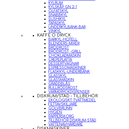
KYLRUM
KYLSKÅP GN 2-1
ÖLFATSKYL
SNABBKYL
SUSHIKYL
TAPASKYL
UNDERKYLBÄNK-BAR
VINKYL
KAFFE O DRYCK
BARKYL-HOTELL
BLENDERS-MIXER
BRÖDROST
BRÖDROST -GRILL
CHOKLADMASKIN
CREPEPLATTA
DESSERTVAGNAR
ESPRESSOMASKINER
FLASKKYL-UNDERBÄNK
GLASSKYL
GLASSMASKIN
GRÄDDBLÅS
RULLRÖDSROST
VARMDRYCKDISPENSER
DISKRUM/STÄD - TILLBEHÖR
EKOLOGISKT TVÄTTMEDEL
FETTAVSKILJARE
GOLVBRUNN
HYGIEN
PAPPERSKORG
TILLBEHÖR DISKRUM-STÄD
VATTENAVHÄRDARE
DISKMASKINER