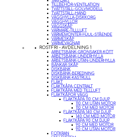
TAKFLÄKT
TILLBEHÖR-VENTILATION
TVÄTTSTÄLL-GOLVMODELL
TVÄTTSTÄLL-HAND
VÄGGHYLLA-DISKKORG
VÄGGHYLLOR
VÄGGSKÅP
VÄRMARE-TILLLUFT
VÄRMEMONTER-HJUL-STÅENDE
VÄRMESKÅP
VÄRMEVAGNAR
ROSTFRI - AVDELNING 1
ARBETSBÄNK-GRÖNSAKER-KÖTT
ARBETSBÄNK-UNDERHYLLA
ARBETSBÄNK-UTAN-UNDERHYLLA
BÄNKAR-SKÅP
DISKBÄNK
DISKBÄNK-BEREDNING
DISKBÄNK-KASTRULL
FLÄKT
FLÄKTKÅPA CENTRALT
FLÄKTKÅPA MED TILLLUFT
FLÄKTKÅPOR VÄGG
FLÄKTKÅPA 110 CM DJUP
110 CM UTAN MOTOR
110 CM MED MOTOR
FLÄKTKÅPA 140 CM DJUP
140 CM MED MOTOR
FLÄKTKÅPA 90 CM DJUP
90 CM MED MOTOR
90 CM UTAN MOTOR
FOTKRAN