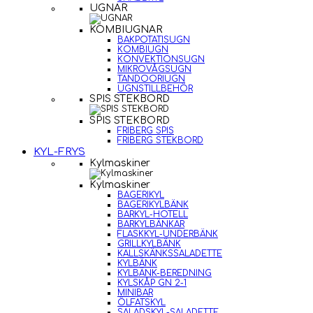
UGNAR
KOMBIUGNAR
BAKPOTATISUGN
KOMBIUGN
KONVEKTIONSUGN
MIKROVÅGSUGN
TANDOORIUGN
UGNSTILLBEHÖR
SPIS STEKBORD
SPIS STEKBORD
FRIBERG SPIS
FRIBERG STEKBORD
KYL-FRYS
Kylmaskiner
Kylmaskiner
BAGERIKYL
BAGERIKYLBÄNK
BARKYL-HOTELL
BARKYLBÄNKAR
FLASKKYL-UNDERBÄNK
GRILLKYLBÄNK
KALLSKÄNKSSALADETTE
KYLBÄNK
KYLBÄNK-BEREDNING
KYLSKÅP GN 2-1
MINIBAR
ÖLFATSKYL
SALADSKYL-SALADETTE