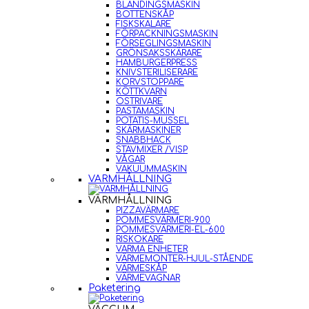
BLANDINGSMASKIN
BOTTENSKÅP
FISKSKALARE
FÖRPACKNINGSMASKIN
FÖRSEGLINGSMASKIN
GRÖNSAKSSKÄRARE
HAMBURGERPRESS
KNIVSTERILISERARE
KORVSTOPPARE
KÖTTKVARN
OSTRIVARE
PASTAMASKIN
POTATIS-MUSSEL
SKÄRMASKINER
SNABBHACK
STAVMIXER /VISP
VÅGAR
VAKUUMMASKIN
VARMHÅLLNING
VARMHÅLLNING
PIZZAVÄRMARE
POMMESVÄRMERI-900
POMMESVÄRMERI-EL-600
RISKOKARE
VARMA ENHETER
VÄRMEMONTER-HJUL-STÅENDE
VÄRMESKÅP
VÄRMEVAGNAR
Paketering