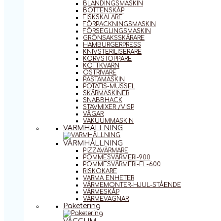
BLANDINGSMASKIN
BOTTENSKÅP
FISKSKALARE
FÖRPACKNINGSMASKIN
FÖRSEGLINGSMASKIN
GRÖNSAKSSKÄRARE
HAMBURGERPRESS
KNIVSTERILISERARE
KORVSTOPPARE
KÖTTKVARN
OSTRIVARE
PASTAMASKIN
POTATIS-MUSSEL
SKÄRMASKINER
SNABBHACK
STAVMIXER /VISP
VÅGAR
VAKUUMMASKIN
VARMHÅLLNING
VARMHÅLLNING
PIZZAVÄRMARE
POMMESVÄRMERI-900
POMMESVÄRMERI-EL-600
RISKOKARE
VARMA ENHETER
VÄRMEMONTER-HJUL-STÅENDE
VÄRMESKÅP
VÄRMEVAGNAR
Paketering