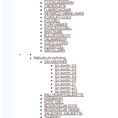
CHOKLADMASKIN
CREPEPLATTA
FLAMBEVAGNAR
INFRARÖD-VÄRMELAMPA
KOKPLATT-GOLV
KOLGRILL
KORVVÄRMERI
KYCKLINGSGRILL
RISKOKARE
RULLRÖDSROST
SALAMANDER
SOFTCOOKER
SOPPKITTEL
VÅFFELJÄRN
Kebabutrustning
GN-KANTINER
Gn kantin 1/2
Gn kantin 1/3
Gn kantin 1/4
Gn kantin 1/6
Gn kantin 1/9
Gn kantin 1/1
Gn kantin 2/1
Gn kantin 2/3
KALLSKÄNKSSALADETTE
KEBABKNIV
POTIS GRILL
RESERVDELAR POTIS
RESERVDELAR TANDIR
SALADSKYL-SALADETTE
SNABBKYL