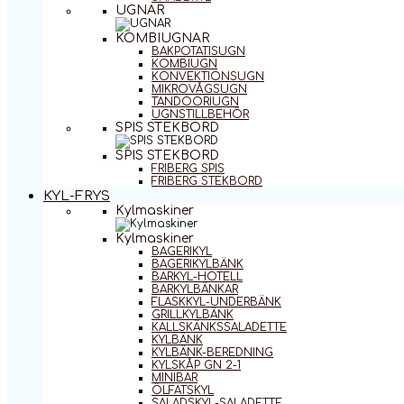
UGNAR
KOMBIUGNAR
BAKPOTATISUGN
KOMBIUGN
KONVEKTIONSUGN
MIKROVÅGSUGN
TANDOORIUGN
UGNSTILLBEHÖR
SPIS STEKBORD
SPIS STEKBORD
FRIBERG SPIS
FRIBERG STEKBORD
KYL-FRYS
Kylmaskiner
Kylmaskiner
BAGERIKYL
BAGERIKYLBÄNK
BARKYL-HOTELL
BARKYLBÄNKAR
FLASKKYL-UNDERBÄNK
GRILLKYLBÄNK
KALLSKÄNKSSALADETTE
KYLBÄNK
KYLBÄNK-BEREDNING
KYLSKÅP GN 2-1
MINIBAR
ÖLFATSKYL
SALADSKYL-SALADETTE