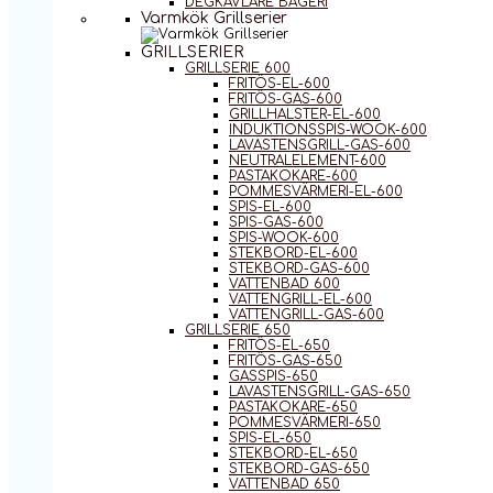
DEGKAVLARE BAGERI
Varmkök Grillserier
GRILLSERIER
GRILLSERIE 600
FRITÖS-EL-600
FRITÖS-GAS-600
GRILLHALSTER-EL-600
INDUKTIONSSPIS-WOOK-600
LAVASTENSGRILL-GAS-600
NEUTRALELEMENT-600
PASTAKOKARE-600
POMMESVÄRMERI-EL-600
SPIS-EL-600
SPIS-GAS-600
SPIS-WOOK-600
STEKBORD-EL-600
STEKBORD-GAS-600
VATTENBAD 600
VATTENGRILL-EL-600
VATTENGRILL-GAS-600
GRILLSERIE 650
FRITÖS-EL-650
FRITÖS-GAS-650
GASSPIS-650
LAVASTENSGRILL-GAS-650
PASTAKOKARE-650
POMMESVÄRMERI-650
SPIS-EL-650
STEKBORD-EL-650
STEKBORD-GAS-650
VATTENBAD 650