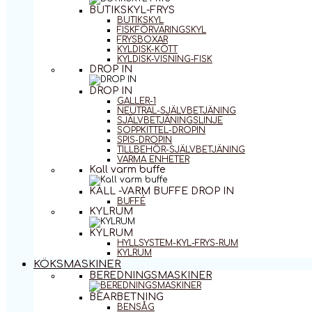
BUTIKSKYL-FRYS
BUTIKSKYL
FISKFÖRVARINGSKYL
FRYSBOXAR
KYLDISK-KÖTT
KYLDISK-VISNING-FISK
DROP IN
DROP IN
GALLER-1
NEUTRAL-SJÄLVBETJÄNING
SJÄLVBETJÄNINGSLINJE
SOPPKITTEL-DROPIN
SPIS-DROPIN
TILLBEHÖR-SJÄLVBETJÄNING
VARMA ENHETER
Kall varm buffe
KALL -VARM BUFFE DROP IN
BUFFÉ
KYLRUM
KYLRUM
HYLLSYSTEM-KYL-FRYS-RUM
KYLRUM
KÖKSMASKINER
BEREDNINGSMASKINER
BEARBETNING
BENSÅG