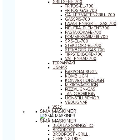
GRILLSERIE 700
FRITÖS-EL-700
FRITÖS-GAS-700
GALLER-VATTENGRILL-700
GASSPIS-700
LAVASTENSGRILL-GAS-700
NEUTRALELEMENT-700
PASTAKOKARE-700
POMMESVÄRMERI-700
SPIS-EL-700
STEKBORD-EL-700
STEKBORD-GAS-700
TIPPSTEKBORD-700
VATTENBAD 700
TEPPANYAKI
UGNAR
BAKPOTATISUGN
KOMBIUGN
KONVEKTIONSUGN
MIKROVÅGSUGN
PIZZAUGN-GAS
TANDOORIUGN
UGNSTILLBEHÖR
VEDUGNAR
WOK
SMÅ MASKINER
SMÅ MASKINER
BLÖTLÄGGNINGSHO
BRÖDROST
BRÖDROST -GRILL
CHAFING-DISH