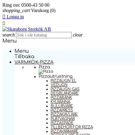
Ring oss:
0500-43 50 00
shopping_cart
Varukorg
(0)

Logga in

search
clear
Menu
Menu
Tillbaka
VARMKÖK-PIZZA
Pizza
Pizzautrustning
PIZZAUGN EL
VEDUGN
PIZZAUGN GAS
DEGBLANDARE
PIZZABÄNK
KYLRÄNNA
BULLRIVARE
PIZZAPRESS
PIZZAKAVLARE
PLÅTVAGNAR
PIZZASPADE
TILLBEHÖR FÖR PIZZA
PIZZAVÄRMARE