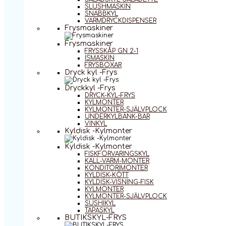
SLUSHMASKIN
SNABBKYL
VARMDRYCKDISPENSER
Frysmaskiner
Frysmaskiner
FRYSSKÅP GN 2-1
ISMASKIN
FRYSBOXAR
Dryck kyl -Frys
Dryckkyl -Frys
DRYCK-KYL-FRYS
KYLMONTER
KYLMONTER-SJÄLVPLOCK
UNDERKYLBÄNK-BAR
VINKYL
Kyldisk -Kylmonter
Kyldisk -Kylmonter
FISKFÖRVARINGSKYL
KALL-VARM-MONTER
KONDITORIMONTER
KYLDISK-KÖTT
KYLDISK-VISNING-FISK
KYLMONTER
KYLMONTER-SJÄLVPLOCK
SUSHIKYL
TAPASKYL
BUTIKSKYL-FRYS