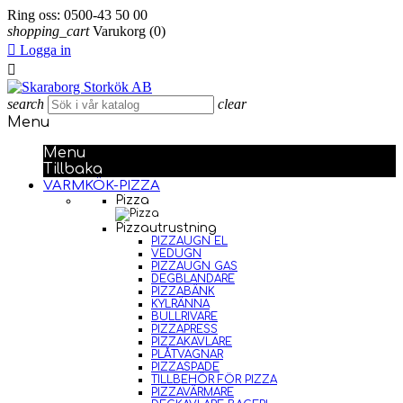
Ring oss:
0500-43 50 00
shopping_cart
Varukorg
(0)

Logga in

search
clear
Menu
Menu
Tillbaka
VARMKÖK-PIZZA
Pizza
Pizzautrustning
PIZZAUGN EL
VEDUGN
PIZZAUGN GAS
DEGBLANDARE
PIZZABÄNK
KYLRÄNNA
BULLRIVARE
PIZZAPRESS
PIZZAKAVLARE
PLÅTVAGNAR
PIZZASPADE
TILLBEHÖR FÖR PIZZA
PIZZAVÄRMARE