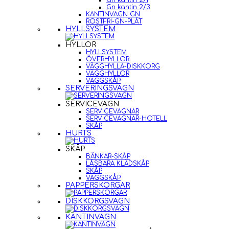
Gn kantin 2/1
Gn kantin 2/3
KANTINVAGN GN
ROSTFRI-GN-PLÅT
HYLLSYSTEM
HYLLOR
HYLLSYSTEM
ÖVERHYLLOR
VÄGGHYLLA-DISKKORG
VÄGGHYLLOR
VÄGGSKÅP
SERVERINGSVAGN
SERVICEVAGN
SERVICEVAGNAR
SERVICEVAGNAR-HOTELL
SKÅP
HURTS
SKÅP
BÄNKAR-SKÅP
LÅSBARA KLÄDSKÅP
SKÅP
VÄGGSKÅP
PAPPERSKORGAR
DISKKORGSVAGN
KANTINVAGN