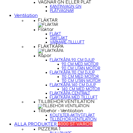
VAGNAR GN ELLER PLÅT
KANTINVAGN GN
PLÅTVAGNAR
Ventilation
FLÄKTAR
Fläktar
FLÄKT
TAKFLÄKT
VÄRMARE-TILLLUFT
FLÄKTKÅPA
Kåpor
FLÄKTKÅPA 90 CM DJUP
90 CM MED MOTOR
90 CM UTAN MOTOR
FLÄKTKÅPA 110 CM DJUP
110 CM MED MOTOR
110 CM UTAN MOTOR
FLÄKTKÅPA 140 CM DJUP
140 CM MED MOTOR
FLÄKTKÅPA CENTRALT
FLÄKTKÅPA MED TILLLUFT
TILLBEHÖR VENTILATION
Tillbehör - Ventilation
KOLFILTER-AKTIVT-FLÄKT
TILLBEHÖR-VENTILATION
ALLA PRODUKTER
4000 ST VAROR
PIZZERIA 1