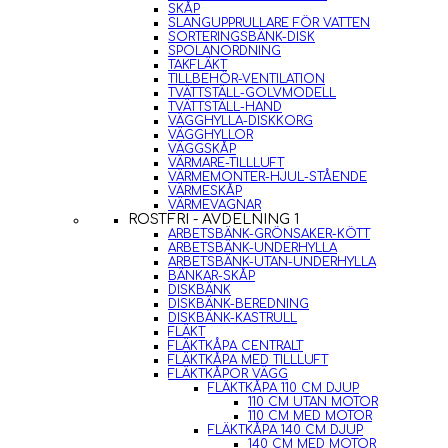
SKÅP
SLANGUPPRULLARE FÖR VATTEN
SORTERINGSBÄNK-DISK
SPOLANORDNING
TAKFLÄKT
TILLBEHÖR-VENTILATION
TVÄTTSTÄLL-GOLVMODELL
TVÄTTSTÄLL-HAND
VÄGGHYLLA-DISKKORG
VÄGGHYLLOR
VÄGGSKÅP
VÄRMARE-TILLLUFT
VÄRMEMONTER-HJUL-STÅENDE
VÄRMESKÅP
VÄRMEVAGNAR
ROSTFRI - AVDELNING 1
ARBETSBÄNK-GRÖNSAKER-KÖTT
ARBETSBÄNK-UNDERHYLLA
ARBETSBÄNK-UTAN-UNDERHYLLA
BÄNKAR-SKÅP
DISKBÄNK
DISKBÄNK-BEREDNING
DISKBÄNK-KASTRULL
FLÄKT
FLÄKTKÅPA CENTRALT
FLÄKTKÅPA MED TILLLUFT
FLÄKTKÅPOR VÄGG
FLÄKTKÅPA 110 CM DJUP
110 CM UTAN MOTOR
110 CM MED MOTOR
FLÄKTKÅPA 140 CM DJUP
140 CM MED MOTOR