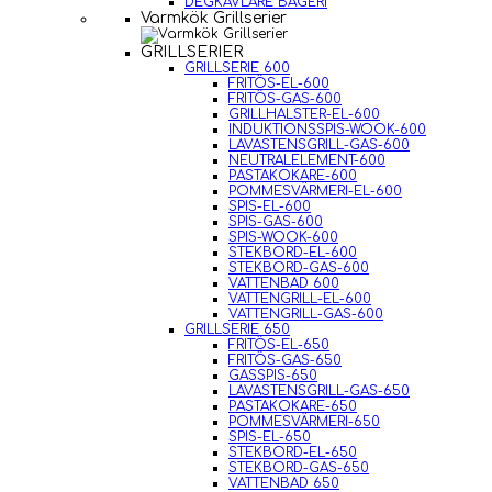
DEGKAVLARE BAGERI
Varmkök Grillserier
GRILLSERIER
GRILLSERIE 600
FRITÖS-EL-600
FRITÖS-GAS-600
GRILLHALSTER-EL-600
INDUKTIONSSPIS-WOOK-600
LAVASTENSGRILL-GAS-600
NEUTRALELEMENT-600
PASTAKOKARE-600
POMMESVÄRMERI-EL-600
SPIS-EL-600
SPIS-GAS-600
SPIS-WOOK-600
STEKBORD-EL-600
STEKBORD-GAS-600
VATTENBAD 600
VATTENGRILL-EL-600
VATTENGRILL-GAS-600
GRILLSERIE 650
FRITÖS-EL-650
FRITÖS-GAS-650
GASSPIS-650
LAVASTENSGRILL-GAS-650
PASTAKOKARE-650
POMMESVÄRMERI-650
SPIS-EL-650
STEKBORD-EL-650
STEKBORD-GAS-650
VATTENBAD 650