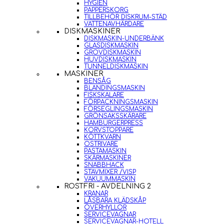
HYGIEN
PAPPERSKORG
TILLBEHÖR DISKRUM-STÄD
VATTENAVHÄRDARE
DISKMASKINER
DISKMASKIN-UNDERBÄNK
GLASDISKMASKIN
GROVDISKMASKIN
HUVDISKMASKIN
TUNNELDISKMASKIN
MASKINER
BENSÅG
BLANDINGSMASKIN
FISKSKALARE
FÖRPACKNINGSMASKIN
FÖRSEGLINGSMASKIN
GRÖNSAKSSKÄRARE
HAMBURGERPRESS
KORVSTOPPARE
KÖTTKVARN
OSTRIVARE
PASTAMASKIN
SKÄRMASKINER
SNABBHACK
STAVMIXER /VISP
VAKUUMMASKIN
ROSTFRI - AVDELNING 2
KRANAR
LÅSBARA KLÄDSKÅP
ÖVERHYLLOR
SERVICEVAGNAR
SERVICEVAGNAR-HOTELL