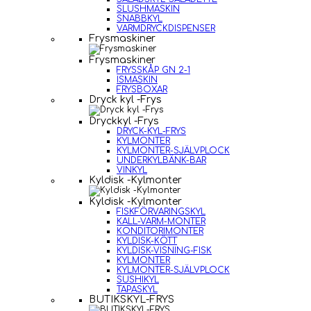
SLUSHMASKIN
SNABBKYL
VARMDRYCKDISPENSER
Frysmaskiner
Frysmaskiner
FRYSSKÅP GN 2-1
ISMASKIN
FRYSBOXAR
Dryck kyl -Frys
Dryckkyl -Frys
DRYCK-KYL-FRYS
KYLMONTER
KYLMONTER-SJÄLVPLOCK
UNDERKYLBÄNK-BAR
VINKYL
Kyldisk -Kylmonter
Kyldisk -Kylmonter
FISKFÖRVARINGSKYL
KALL-VARM-MONTER
KONDITORIMONTER
KYLDISK-KÖTT
KYLDISK-VISNING-FISK
KYLMONTER
KYLMONTER-SJÄLVPLOCK
SUSHIKYL
TAPASKYL
BUTIKSKYL-FRYS