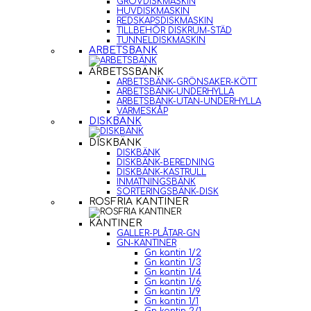
GROVDISKMASKIN
HUVDISKMASKIN
REDSKAPSDISKMASKIN
TILLBEHÖR DISKRUM-STÄD
TUNNELDISKMASKIN
ARBETSBÄNK
ARBETSSBÄNK
ARBETSBÄNK-GRÖNSAKER-KÖTT
ARBETSBÄNK-UNDERHYLLA
ARBETSBÄNK-UTAN-UNDERHYLLA
VÄRMESKÅP
DISKBÄNK
DISKBÄNK
DISKBÄNK
DISKBÄNK-BEREDNING
DISKBÄNK-KASTRULL
INMATNINGSBÄNK
SORTERINGSBÄNK-DISK
ROSFRIA KANTINER
KANTINER
GALLER-PLÅTAR-GN
GN-KANTINER
Gn kantin 1/2
Gn kantin 1/3
Gn kantin 1/4
Gn kantin 1/6
Gn kantin 1/9
Gn kantin 1/1