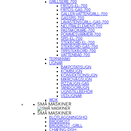
GRILLSERIE 700
FRITÖS-EL-700
FRITÖS-GAS-700
GALLER-VATTENGRILL-700
GASSPIS-700
LAVASTENSGRILL-GAS-700
NEUTRALELEMENT-700
PASTAKOKARE-700
POMMESVÄRMERI-700
SPIS-EL-700
STEKBORD-EL-700
STEKBORD-GAS-700
TIPPSTEKBORD-700
VATTENBAD 700
TEPPANYAKI
UGNAR
BAKPOTATISUGN
KOMBIUGN
KONVEKTIONSUGN
MIKROVÅGSUGN
PIZZAUGN-GAS
TANDOORIUGN
UGNSTILLBEHÖR
VEDUGNAR
WOK
SMÅ MASKINER
SMÅ MASKINER
BLÖTLÄGGNINGSHO
BRÖDROST
BRÖDROST -GRILL
CHAFING-DISH