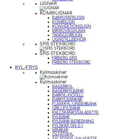
UGNAR
KOMBIUGNAR
BAKPOTATISUGN
KOMBIUGN
KONVEKTIONSUGN
MIKROVÅGSUGN
TANDOORIUGN
UGNSTILLBEHÖR
SPIS STEKBORD
SPIS STEKBORD
FRIBERG SPIS
FRIBERG STEKBORD
KYL-FRYS
Kylmaskiner
Kylmaskiner
BAGERIKYL
BAGERIKYLBÄNK
BARKYL-HOTELL
BARKYLBÄNKAR
FLASKKYL-UNDERBÄNK
GRILLKYLBÄNK
KALLSKÄNKSSALADETTE
KYLBÄNK
KYLBÄNK-BEREDNING
KYLSKÅP GN 2-1
MINIBAR
ÖLFATSKYL
SALADSKYL-SALADETTE