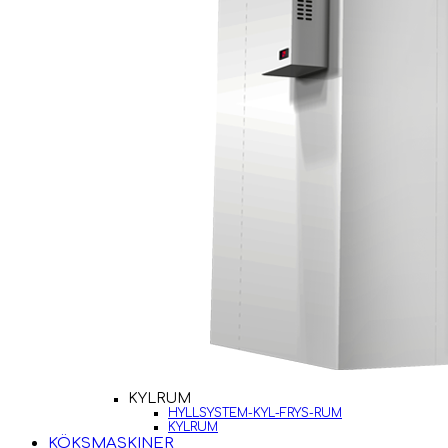
KYLRUM
HYLLSYSTEM-KYL-FRYS-RUM
KYLRUM
KÖKSMASKINER