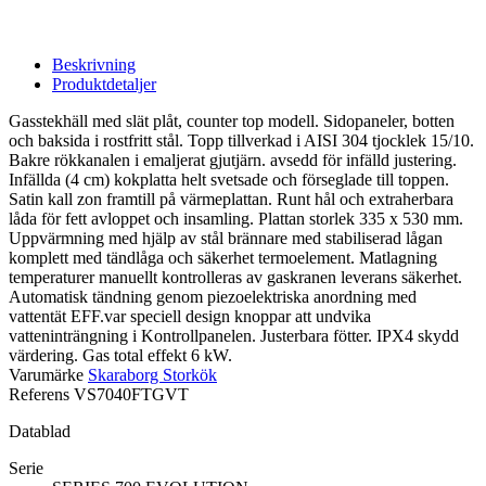
Beskrivning
Produktdetaljer
Gasstekhäll med slät plåt, counter top modell. Sidopaneler, botten
och baksida i rostfritt stål. Topp tillverkad i AISI 304 tjocklek 15/10.
Bakre rökkanalen i emaljerat gjutjärn. avsedd för infälld justering.
Infällda (4 cm) kokplatta helt svetsade och förseglade till toppen.
Satin kall zon framtill på värmeplattan. Runt hål och extraherbara
låda för fett avloppet och insamling. Plattan storlek 335 x 530 mm.
Uppvärmning med hjälp av stål brännare med stabiliserad lågan
komplett med tändlåga och säkerhet termoelement. Matlagning
temperaturer manuellt kontrolleras av gaskranen leverans säkerhet.
Automatisk tändning genom piezoelektriska anordning med
vattentät EFF.var speciell design knoppar att undvika
vatteninträngning i Kontrollpanelen. Justerbara fötter. IPX4 skydd
värdering. Gas total effekt 6 kW.
Varumärke
Skaraborg Storkök
Referens
VS7040FTGVT
Datablad
Serie