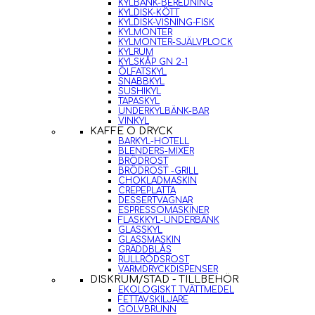
KYLBÄNK-BEREDNING
KYLDISK-KÖTT
KYLDISK-VISNING-FISK
KYLMONTER
KYLMONTER-SJÄLVPLOCK
KYLRUM
KYLSKÅP GN 2-1
ÖLFATSKYL
SNABBKYL
SUSHIKYL
TAPASKYL
UNDERKYLBÄNK-BAR
VINKYL
KAFFE O DRYCK
BARKYL-HOTELL
BLENDERS-MIXER
BRÖDROST
BRÖDROST -GRILL
CHOKLADMASKIN
CREPEPLATTA
DESSERTVAGNAR
ESPRESSOMASKINER
FLASKKYL-UNDERBÄNK
GLASSKYL
GLASSMASKIN
GRÄDDBLÅS
RULLRÖDSROST
VARMDRYCKDISPENSER
DISKRUM/STÄD - TILLBEHÖR
EKOLOGISKT TVÄTTMEDEL
FETTAVSKILJARE
GOLVBRUNN