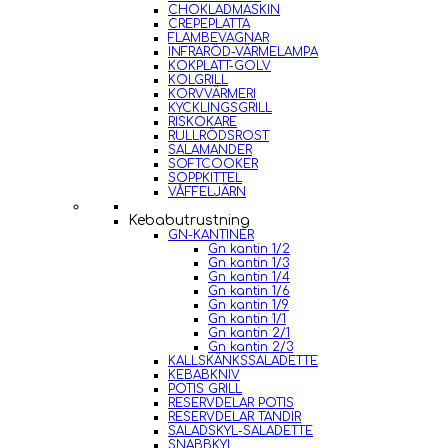
CHOKLADMASKIN
CREPEPLATTA
FLAMBEVAGNAR
INFRARÖD-VÄRMELAMPA
KOKPLATT-GOLV
KOLGRILL
KORVVÄRMERI
KYCKLINGSGRILL
RISKOKARE
RULLRÖDSROST
SALAMANDER
SOFTCOOKER
SOPPKITTEL
VÅFFELJÄRN
Kebabutrustning
GN-KANTINER
Gn kantin 1/2
Gn kantin 1/3
Gn kantin 1/4
Gn kantin 1/6
Gn kantin 1/9
Gn kantin 1/1
Gn kantin 2/1
Gn kantin 2/3
KALLSKÄNKSSALADETTE
KEBABKNIV
POTIS GRILL
RESERVDELAR POTIS
RESERVDELAR TANDIR
SALADSKYL-SALADETTE
SNABBKYL