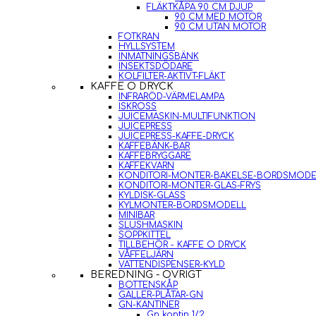
FLÄKTKÅPA 90 CM DJUP
90 CM MED MOTOR
90 CM UTAN MOTOR
FOTKRAN
HYLLSYSTEM
INMATNINGSBÄNK
INSEKTSDÖDARE
KOLFILTER-AKTIVT-FLÄKT
KAFFE O DRYCK
INFRARÖD-VÄRMELAMPA
ISKROSS
JUICEMASKIN-MULTIFUNKTION
JUICEPRESS
JUICEPRESS-KAFFE-DRYCK
KAFFEBÄNK-BAR
KAFFEBRYGGARE
KAFFEKVARN
KONDITORI-MONTER-BAKELSE-BORDSMODE
KONDITORI-MONTER-GLAS-FRYS
KYLDISK-GLASS
KYLMONTER-BORDSMODELL
MINIBAR
SLUSHMASKIN
SOPPKITTEL
TILLBEHÖR - KAFFE O DRYCK
VÅFFELJÄRN
VATTENDISPENSER-KYLD
BEREDNING - ÖVRIGT
BOTTENSKÅP
GALLER-PLÅTAR-GN
GN-KANTINER
Gn kantin 1/2