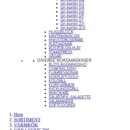
Gn kantin 1/3
Gn kantin 1/4
Gn kantin 1/6
Gn kantin 1/9
Gn kantin 1/1
Gn kantin 2/1
Gn kantin 2/3
HUGGBLOCK
KANTINVAGN GN
KNIVSTERILISERARE
PLÅTVAGNAR
ROSTFRI-GN-PLÅT
TOMATPRESS
VÅGAR
DIVERSE KÖKSMASKINER
BLÖTLÄGGNINGSHO
CHAFING-DISH
FLAMBEVAGNAR
KOKPLATT-GOLV
KOLGRILL
KORVVÄRMERI
KYCKLINGSGRILL
RISKOKARE
SALADSKYL-SALADETTE
SALAMANDER
SOFTCOOKER
Hem
SORTIMENT
VARMKÖK