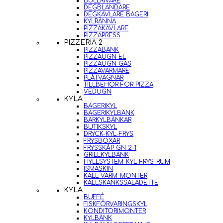
BULLRIVARE
DEGBLANDARE
DEGKAVLARE BAGERI
KYLRÄNNA
PIZZAKAVLARE
PIZZAPRESS
PIZZERIA 2
PIZZABÄNK
PIZZAUGN EL
PIZZAUGN GAS
PIZZAVÄRMARE
PLÅTVAGNAR
TILLBEHÖR FÖR PIZZA
VEDUGN
KYLA
BAGERIKYL
BAGERIKYLBÄNK
BARKYLBÄNKAR
BUTIKSKYL
DRYCK-KYL-FRYS
FRYSBOXAR
FRYSSKÅP GN 2-1
GRILLKYLBÄNK
HYLLSYSTEM-KYL-FRYS-RUM
ISMASKIN
KALL-VARM-MONTER
KALLSKÄNKSSALADETTE
KYLA
BUFFÉ
FISKFÖRVARINGSKYL
KONDITORIMONTER
KYLBÄNK