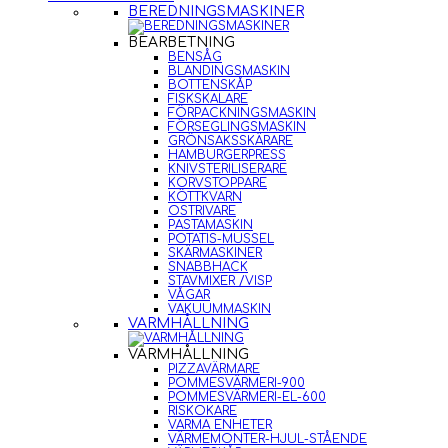
BEREDNINGSMASKINER
BEARBETNING
BENSÅG
BLANDINGSMASKIN
BOTTENSKÅP
FISKSKALARE
FÖRPACKNINGSMASKIN
FÖRSEGLINGSMASKIN
GRÖNSAKSSKÄRARE
HAMBURGERPRESS
KNIVSTERILISERARE
KORVSTOPPARE
KÖTTKVARN
OSTRIVARE
PASTAMASKIN
POTATIS-MUSSEL
SKÄRMASKINER
SNABBHACK
STAVMIXER /VISP
VÅGAR
VAKUUMMASKIN
VARMHÅLLNING
VARMHÅLLNING
PIZZAVÄRMARE
POMMESVÄRMERI-900
POMMESVÄRMERI-EL-600
RISKOKARE
VARMA ENHETER
VÄRMEMONTER-HJUL-STÅENDE