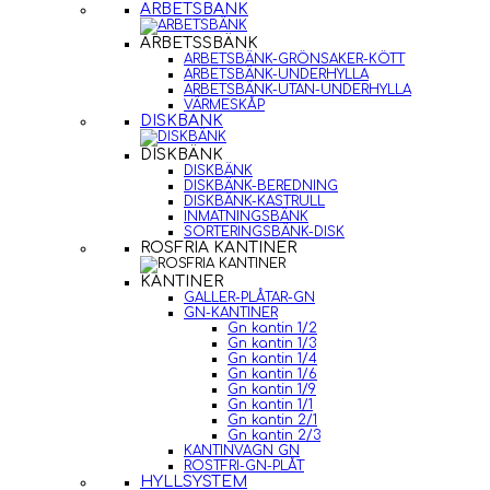
ARBETSBÄNK
ARBETSSBÄNK
ARBETSBÄNK-GRÖNSAKER-KÖTT
ARBETSBÄNK-UNDERHYLLA
ARBETSBÄNK-UTAN-UNDERHYLLA
VÄRMESKÅP
DISKBÄNK
DISKBÄNK
DISKBÄNK
DISKBÄNK-BEREDNING
DISKBÄNK-KASTRULL
INMATNINGSBÄNK
SORTERINGSBÄNK-DISK
ROSFRIA KANTINER
KANTINER
GALLER-PLÅTAR-GN
GN-KANTINER
Gn kantin 1/2
Gn kantin 1/3
Gn kantin 1/4
Gn kantin 1/6
Gn kantin 1/9
Gn kantin 1/1
Gn kantin 2/1
Gn kantin 2/3
KANTINVAGN GN
ROSTFRI-GN-PLÅT
HYLLSYSTEM