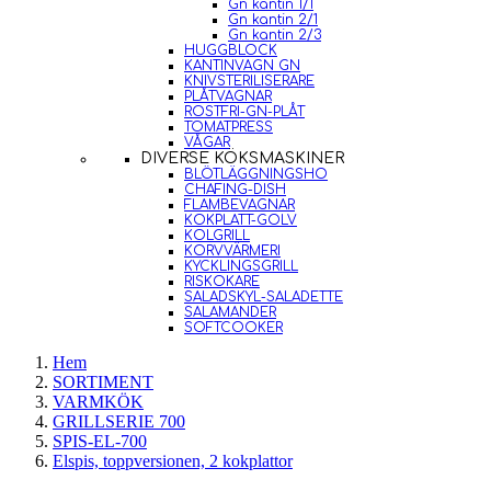
Gn kantin 1/1
Gn kantin 2/1
Gn kantin 2/3
HUGGBLOCK
KANTINVAGN GN
KNIVSTERILISERARE
PLÅTVAGNAR
ROSTFRI-GN-PLÅT
TOMATPRESS
VÅGAR
DIVERSE KÖKSMASKINER
BLÖTLÄGGNINGSHO
CHAFING-DISH
FLAMBEVAGNAR
KOKPLATT-GOLV
KOLGRILL
KORVVÄRMERI
KYCKLINGSGRILL
RISKOKARE
SALADSKYL-SALADETTE
SALAMANDER
SOFTCOOKER
Hem
SORTIMENT
VARMKÖK
GRILLSERIE 700
SPIS-EL-700
Elspis, toppversionen, 2 kokplattor