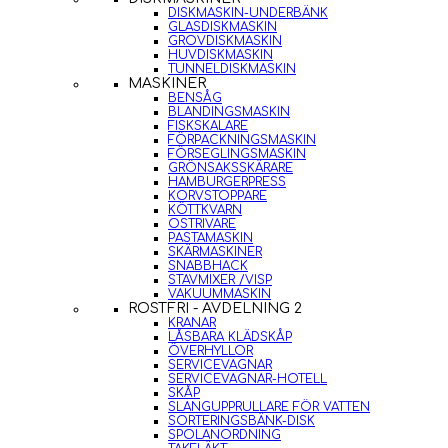
DISKMASKIN-UNDERBÄNK
GLASDISKMASKIN
GROVDISKMASKIN
HUVDISKMASKIN
TUNNELDISKMASKIN
MASKINER
BENSÅG
BLANDINGSMASKIN
FISKSKALARE
FÖRPACKNINGSMASKIN
FÖRSEGLINGSMASKIN
GRÖNSAKSSKÄRARE
HAMBURGERPRESS
KORVSTOPPARE
KÖTTKVARN
OSTRIVARE
PASTAMASKIN
SKÄRMASKINER
SNABBHACK
STAVMIXER /VISP
VAKUUMMASKIN
ROSTFRI - AVDELNING 2
KRANAR
LÅSBARA KLÄDSKÅP
ÖVERHYLLOR
SERVICEVAGNAR
SERVICEVAGNAR-HOTELL
SKÅP
SLANGUPPRULLARE FÖR VATTEN
SORTERINGSBÄNK-DISK
SPOLANORDNING