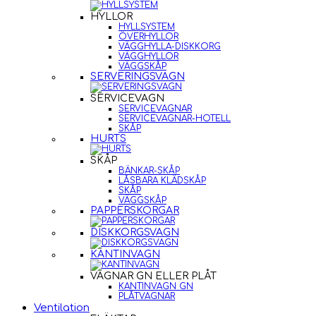
HYLLOR
HYLLSYSTEM
ÖVERHYLLOR
VÄGGHYLLA-DISKKORG
VÄGGHYLLOR
VÄGGSKÅP
SERVERINGSVAGN
SERVICEVAGN
SERVICEVAGNAR
SERVICEVAGNAR-HOTELL
SKÅP
HURTS
SKÅP
BÄNKAR-SKÅP
LÅSBARA KLÄDSKÅP
SKÅP
VÄGGSKÅP
PAPPERSKORGAR
DISKKORGSVAGN
KANTINVAGN
VAGNAR GN ELLER PLÅT
KANTINVAGN GN
PLÅTVAGNAR
Ventilation