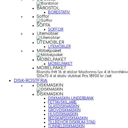
BAROSTOL
BORDSTATIV
Soffor
SOFFA
SOFFOR
Utemöbler
UTEMÖBLER
UTEMÖBLER
Möbelpaket
MÖBELPAKET
MÖBELPAKET
MÖBELPAKET
Blanda fritt 16 st stolar Madonna lyx 4 st bordskiv
120x70 4 st stativ dubbel Pris 18900 kr /set
DISK-ROSTFRIA
DISKMASKIN
DISKMASKIN
DISKMASKIN-UNDERBÄNK
FETTAVSKILJARE
GLASDISKMASKIN
GROVDISKMASKIN
HUVDISKMASKIN
REDSKAPSDISKMASKIN
TILLBEHÖR DISKRUM-STÄD
TUNNELDISKMASKIN