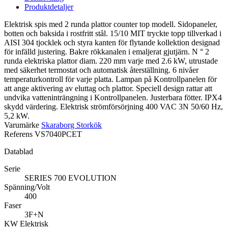
Produktdetaljer
Elektrisk spis med 2 runda plattor counter top modell. Sidopaneler,
botten och baksida i rostfritt stål. 15/10 MIT tryckte topp tillverkad i
AISI 304 tjocklek och styra kanten för flytande kollektion designad
för infälld justering. Bakre rökkanalen i emaljerat gjutjärn. N ° 2
runda elektriska plattor diam. 220 mm varje med 2.6 kW, utrustade
med säkerhet termostat och automatisk återställning. 6 nivåer
temperaturkontroll för varje platta. Lampan på Kontrollpanelen för
att ange aktivering av eluttag och plattor. Speciell design rattar att
undvika vatteninträngning i Kontrollpanelen. Justerbara fötter. IPX4
skydd värdering. Elektrisk strömförsörjning 400 VAC 3N 50/60 Hz,
5,2 kW.
Varumärke
Skaraborg Storkök
Referens
VS7040PCET
Datablad
Serie
SERIES 700 EVOLUTION
Spänning/Volt
400
Faser
3F+N
KW Elektrisk