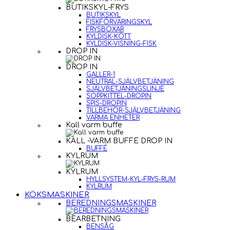
BUTIKSKYL-FRYS
BUTIKSKYL
FISKFÖRVARINGSKYL
FRYSBOXAR
KYLDISK-KÖTT
KYLDISK-VISNING-FISK
DROP IN
DROP IN
GALLER-1
NEUTRAL-SJÄLVBETJÄNING
SJÄLVBETJÄNINGSLINJE
SOPPKITTEL-DROPIN
SPIS-DROPIN
TILLBEHÖR-SJÄLVBETJÄNING
VARMA ENHETER
Kall varm buffe
KALL -VARM BUFFE DROP IN
BUFFÉ
KYLRUM
KYLRUM
HYLLSYSTEM-KYL-FRYS-RUM
KYLRUM
KÖKSMASKINER
BEREDNINGSMASKINER
BEARBETNING
BENSÅG