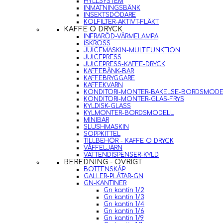
HYLLSYSTEM
INMATNINGSBÄNK
INSEKTSDÖDARE
KOLFILTER-AKTIVT-FLÄKT
KAFFE O DRYCK
INFRARÖD-VÄRMELAMPA
ISKROSS
JUICEMASKIN-MULTIFUNKTION
JUICEPRESS
JUICEPRESS-KAFFE-DRYCK
KAFFEBÄNK-BAR
KAFFEBRYGGARE
KAFFEKVARN
KONDITORI-MONTER-BAKELSE-BORDSMODE
KONDITORI-MONTER-GLAS-FRYS
KYLDISK-GLASS
KYLMONTER-BORDSMODELL
MINIBAR
SLUSHMASKIN
SOPPKITTEL
TILLBEHÖR - KAFFE O DRYCK
VÅFFELJÄRN
VATTENDISPENSER-KYLD
BEREDNING - ÖVRIGT
BOTTENSKÅP
GALLER-PLÅTAR-GN
GN-KANTINER
Gn kantin 1/2
Gn kantin 1/3
Gn kantin 1/4
Gn kantin 1/6
Gn kantin 1/9