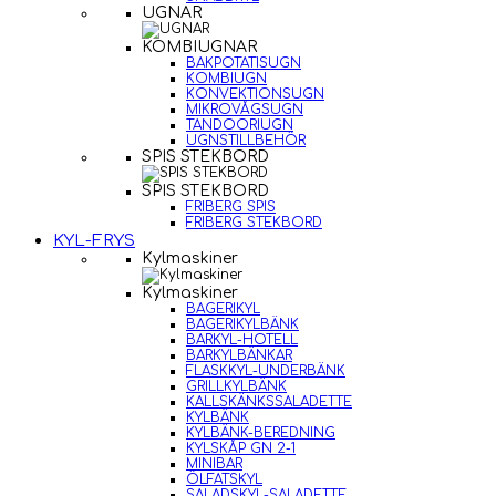
UGNAR
KOMBIUGNAR
BAKPOTATISUGN
KOMBIUGN
KONVEKTIONSUGN
MIKROVÅGSUGN
TANDOORIUGN
UGNSTILLBEHÖR
SPIS STEKBORD
SPIS STEKBORD
FRIBERG SPIS
FRIBERG STEKBORD
KYL-FRYS
Kylmaskiner
Kylmaskiner
BAGERIKYL
BAGERIKYLBÄNK
BARKYL-HOTELL
BARKYLBÄNKAR
FLASKKYL-UNDERBÄNK
GRILLKYLBÄNK
KALLSKÄNKSSALADETTE
KYLBÄNK
KYLBÄNK-BEREDNING
KYLSKÅP GN 2-1
MINIBAR
ÖLFATSKYL
SALADSKYL-SALADETTE