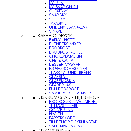
KYLRUM
KYLSKÅP GN 2-1
ÖLFATSKYL
SNABBKYL
SUSHIKYL
TAPASKYL
UNDERKYLBÄNK-BAR
VINKYL
KAFFE O DRYCK
BARKYL-HOTELL
BLENDERS-MIXER
BRÖDROST
BRÖDROST -GRILL
CHOKLADMASKIN
CREPEPLATTA
DESSERTVAGNAR
ESPRESSOMASKINER
FLASKKYL-UNDERBÄNK
GLASSKYL
GLASSMASKIN
GRÄDDBLÅS
RULLRÖDSROST
VARMDRYCKDISPENSER
DISKRUM/STÄD - TILLBEHÖR
EKOLOGISKT TVÄTTMEDEL
FETTAVSKILJARE
GOLVBRUNN
HYGIEN
PAPPERSKORG
TILLBEHÖR DISKRUM-STÄD
VATTENAVHÄRDARE
DISKMASKINER