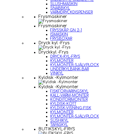
SLUSHMASKIN
SNABBKYL
VARMDRYCKDISPENSER
Frysmaskiner
Frysmaskiner
FRYSSKÅP GN 2-1
ISMASKIN
FRYSBOXAR
Dryck kyl -Frys
Dryckkyl -Frys
DRYCK-KYL-FRYS
KYLMONTER
KYLMONTER-SJÄLVPLOCK
UNDERKYLBÄNK-BAR
VINKYL
Kyldisk -Kylmonter
Kyldisk -Kylmonter
FISKFÖRVARINGSKYL
KALL-VARM-MONTER
KONDITORIMONTER
KYLDISK-KÖTT
KYLDISK-VISNING-FISK
KYLMONTER
KYLMONTER-SJÄLVPLOCK
SUSHIKYL
TAPASKYL
BUTIKSKYL-FRYS