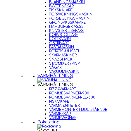
BLANDINGSMASKIN
BOTTENSKÅP
FISKSKALARE
FÖRPACKNINGSMASKIN
FÖRSEGLINGSMASKIN
GRÖNSAKSSKÄRARE
HAMBURGERPRESS
KNIVSTERILISERARE
KORVSTOPPARE
KÖTTKVARN
OSTRIVARE
PASTAMASKIN
POTATIS-MUSSEL
SKÄRMASKINER
SNABBHACK
STAVMIXER /VISP
VÅGAR
VAKUUMMASKIN
VARMHÅLLNING
VARMHÅLLNING
PIZZAVÄRMARE
POMMESVÄRMERI-900
POMMESVÄRMERI-EL-600
RISKOKARE
VARMA ENHETER
VÄRMEMONTER-HJUL-STÅENDE
VÄRMESKÅP
VÄRMEVAGNAR
Paketering