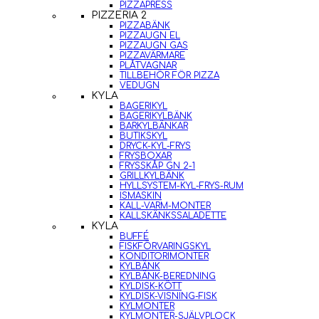
PIZZAPRESS
PIZZERIA 2
PIZZABÄNK
PIZZAUGN EL
PIZZAUGN GAS
PIZZAVÄRMARE
PLÅTVAGNAR
TILLBEHÖR FÖR PIZZA
VEDUGN
KYLA
BAGERIKYL
BAGERIKYLBÄNK
BARKYLBÄNKAR
BUTIKSKYL
DRYCK-KYL-FRYS
FRYSBOXAR
FRYSSKÅP GN 2-1
GRILLKYLBÄNK
HYLLSYSTEM-KYL-FRYS-RUM
ISMASKIN
KALL-VARM-MONTER
KALLSKÄNKSSALADETTE
KYLA
BUFFÉ
FISKFÖRVARINGSKYL
KONDITORIMONTER
KYLBÄNK
KYLBÄNK-BEREDNING
KYLDISK-KÖTT
KYLDISK-VISNING-FISK
KYLMONTER
KYLMONTER-SJÄLVPLOCK