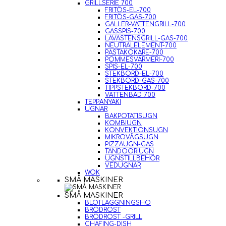
GRILLSERIE 700
FRITÖS-EL-700
FRITÖS-GAS-700
GALLER-VATTENGRILL-700
GASSPIS-700
LAVASTENSGRILL-GAS-700
NEUTRALELEMENT-700
PASTAKOKARE-700
POMMESVÄRMERI-700
SPIS-EL-700
STEKBORD-EL-700
STEKBORD-GAS-700
TIPPSTEKBORD-700
VATTENBAD 700
TEPPANYAKI
UGNAR
BAKPOTATISUGN
KOMBIUGN
KONVEKTIONSUGN
MIKROVÅGSUGN
PIZZAUGN-GAS
TANDOORIUGN
UGNSTILLBEHÖR
VEDUGNAR
WOK
SMÅ MASKINER
SMÅ MASKINER
BLÖTLÄGGNINGSHO
BRÖDROST
BRÖDROST -GRILL
CHAFING-DISH