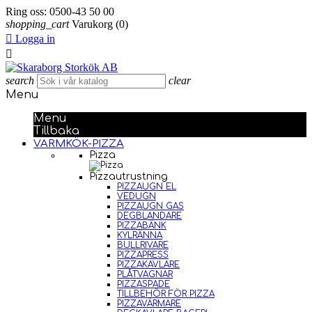
Ring oss:
0500-43 50 00
shopping_cart
Varukorg
(0)

Logga in

search
clear
Menu
Menu
Tillbaka
VARMKÖK-PIZZA
Pizza
Pizzautrustning
PIZZAUGN EL
VEDUGN
PIZZAUGN GAS
DEGBLANDARE
PIZZABÄNK
KYLRÄNNA
BULLRIVARE
PIZZAPRESS
PIZZAKAVLARE
PLÅTVAGNAR
PIZZASPADE
TILLBEHÖR FÖR PIZZA
PIZZAVÄRMARE