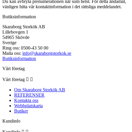
Du kan avbryta prenumerationen när som helst. För detta ändamål,
vänligen hitta vår kontaktinformation i det rättsliga meddelandet.
Butiksinformation
Skaraborg Storkök AB
Lillebovgen 1
54965 Skövde
Sverige
Ring oss:
0500-43 50 00
Maila oss:
info@skaraborgstorkok.se
Butiksinformation
Vårt företag
Vårt företag


Om Skaraborg Storkök AB
REFERENSER
Kontakta oss
Webbplatskarta
Butiker
Kundinfo
Kundinfo

