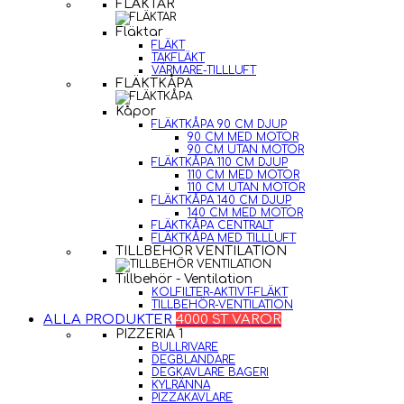
FLÄKTAR
Fläktar
FLÄKT
TAKFLÄKT
VÄRMARE-TILLLUFT
FLÄKTKÅPA
Kåpor
FLÄKTKÅPA 90 CM DJUP
90 CM MED MOTOR
90 CM UTAN MOTOR
FLÄKTKÅPA 110 CM DJUP
110 CM MED MOTOR
110 CM UTAN MOTOR
FLÄKTKÅPA 140 CM DJUP
140 CM MED MOTOR
FLÄKTKÅPA CENTRALT
FLÄKTKÅPA MED TILLLUFT
TILLBEHÖR VENTILATION
Tillbehör - Ventilation
KOLFILTER-AKTIVT-FLÄKT
TILLBEHÖR-VENTILATION
ALLA PRODUKTER
4000 ST VAROR
PIZZERIA 1
BULLRIVARE
DEGBLANDARE
DEGKAVLARE BAGERI
KYLRÄNNA
PIZZAKAVLARE