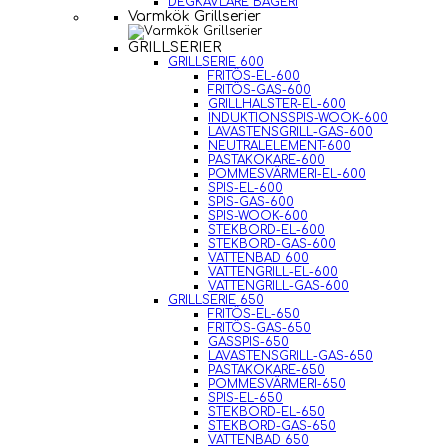
DEGKAVLARE BAGERI
Varmkök Grillserier
GRILLSERIER
GRILLSERIE 600
FRITÖS-EL-600
FRITÖS-GAS-600
GRILLHALSTER-EL-600
INDUKTIONSSPIS-WOOK-600
LAVASTENSGRILL-GAS-600
NEUTRALELEMENT-600
PASTAKOKARE-600
POMMESVÄRMERI-EL-600
SPIS-EL-600
SPIS-GAS-600
SPIS-WOOK-600
STEKBORD-EL-600
STEKBORD-GAS-600
VATTENBAD 600
VATTENGRILL-EL-600
VATTENGRILL-GAS-600
GRILLSERIE 650
FRITÖS-EL-650
FRITÖS-GAS-650
GASSPIS-650
LAVASTENSGRILL-GAS-650
PASTAKOKARE-650
POMMESVÄRMERI-650
SPIS-EL-650
STEKBORD-EL-650
STEKBORD-GAS-650
VATTENBAD 650