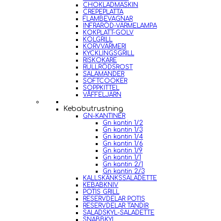
CHOKLADMASKIN
CREPEPLATTA
FLAMBEVAGNAR
INFRARÖD-VÄRMELAMPA
KOKPLATT-GOLV
KOLGRILL
KORVVÄRMERI
KYCKLINGSGRILL
RISKOKARE
RULLRÖDSROST
SALAMANDER
SOFTCOOKER
SOPPKITTEL
VÅFFELJÄRN
Kebabutrustning
GN-KANTINER
Gn kantin 1/2
Gn kantin 1/3
Gn kantin 1/4
Gn kantin 1/6
Gn kantin 1/9
Gn kantin 1/1
Gn kantin 2/1
Gn kantin 2/3
KALLSKÄNKSSALADETTE
KEBABKNIV
POTIS GRILL
RESERVDELAR POTIS
RESERVDELAR TANDIR
SALADSKYL-SALADETTE
SNABBKYL