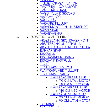
TAKFLÄKT
TILLBEHÖR-VENTILATION
TVÄTTSTÄLL-GOLVMODELL
TVÄTTSTÄLL-HAND
VÄGGHYLLA-DISKKORG
VÄGGHYLLOR
VÄGGSKÅP
VÄRMARE-TILLLUFT
VÄRMEMONTER-HJUL-STÅENDE
VÄRMESKÅP
VÄRMEVAGNAR
ROSTFRI - AVDELNING 1
ARBETSBÄNK-GRÖNSAKER-KÖTT
ARBETSBÄNK-UNDERHYLLA
ARBETSBÄNK-UTAN-UNDERHYLLA
BÄNKAR-SKÅP
DISKBÄNK
DISKBÄNK-BEREDNING
DISKBÄNK-KASTRULL
FLÄKT
FLÄKTKÅPA CENTRALT
FLÄKTKÅPA MED TILLLUFT
FLÄKTKÅPOR VÄGG
FLÄKTKÅPA 110 CM DJUP
110 CM UTAN MOTOR
110 CM MED MOTOR
FLÄKTKÅPA 140 CM DJUP
140 CM MED MOTOR
FLÄKTKÅPA 90 CM DJUP
90 CM MED MOTOR
90 CM UTAN MOTOR
FOTKRAN