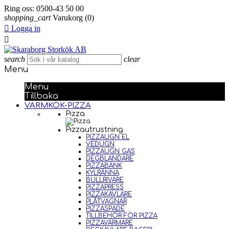
Ring oss:
0500-43 50 00
shopping_cart
Varukorg
(0)

Logga in

search
clear
Menu
Menu
Tillbaka
VARMKÖK-PIZZA
Pizza
Pizzautrustning
PIZZAUGN EL
VEDUGN
PIZZAUGN GAS
DEGBLANDARE
PIZZABÄNK
KYLRÄNNA
BULLRIVARE
PIZZAPRESS
PIZZAKAVLARE
PLÅTVAGNAR
PIZZASPADE
TILLBEHÖR FÖR PIZZA
PIZZAVÄRMARE