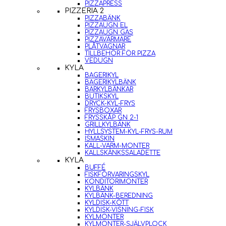
PIZZAPRESS
PIZZERIA 2
PIZZABÄNK
PIZZAUGN EL
PIZZAUGN GAS
PIZZAVÄRMARE
PLÅTVAGNAR
TILLBEHÖR FÖR PIZZA
VEDUGN
KYLA
BAGERIKYL
BAGERIKYLBÄNK
BARKYLBÄNKAR
BUTIKSKYL
DRYCK-KYL-FRYS
FRYSBOXAR
FRYSSKÅP GN 2-1
GRILLKYLBÄNK
HYLLSYSTEM-KYL-FRYS-RUM
ISMASKIN
KALL-VARM-MONTER
KALLSKÄNKSSALADETTE
KYLA
BUFFÉ
FISKFÖRVARINGSKYL
KONDITORIMONTER
KYLBÄNK
KYLBÄNK-BEREDNING
KYLDISK-KÖTT
KYLDISK-VISNING-FISK
KYLMONTER
KYLMONTER-SJÄLVPLOCK