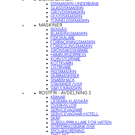
DISKMASKIN-UNDERBÄNK
GLASDISKMASKIN
GROVDISKMASKIN
HUVDISKMASKIN
TUNNELDISKMASKIN
MASKINER
BENSÅG
BLANDINGSMASKIN
FISKSKALARE
FÖRPACKNINGSMASKIN
FÖRSEGLINGSMASKIN
GRÖNSAKSSKÄRARE
HAMBURGERPRESS
KORVSTOPPARE
KÖTTKVARN
OSTRIVARE
PASTAMASKIN
SKÄRMASKINER
SNABBHACK
STAVMIXER /VISP
VAKUUMMASKIN
ROSTFRI - AVDELNING 2
KRANAR
LÅSBARA KLÄDSKÅP
ÖVERHYLLOR
SERVICEVAGNAR
SERVICEVAGNAR-HOTELL
SKÅP
SLANGUPPRULLARE FÖR VATTEN
SORTERINGSBÄNK-DISK
SPOLANORDNING