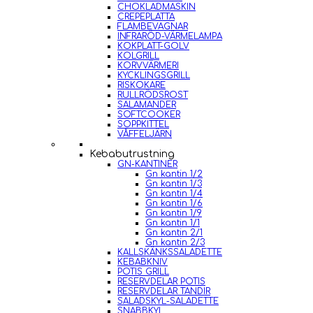
CHOKLADMASKIN
CREPEPLATTA
FLAMBEVAGNAR
INFRARÖD-VÄRMELAMPA
KOKPLATT-GOLV
KOLGRILL
KORVVÄRMERI
KYCKLINGSGRILL
RISKOKARE
RULLRÖDSROST
SALAMANDER
SOFTCOOKER
SOPPKITTEL
VÅFFELJÄRN
Kebabutrustning
GN-KANTINER
Gn kantin 1/2
Gn kantin 1/3
Gn kantin 1/4
Gn kantin 1/6
Gn kantin 1/9
Gn kantin 1/1
Gn kantin 2/1
Gn kantin 2/3
KALLSKÄNKSSALADETTE
KEBABKNIV
POTIS GRILL
RESERVDELAR POTIS
RESERVDELAR TANDIR
SALADSKYL-SALADETTE
SNABBKYL