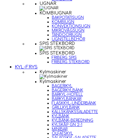
UGNAR
KOMBIUGNAR
BAKPOTATISUGN
KOMBIUGN
KONVEKTIONSUGN
MIKROVÅGSUGN
TANDOORIUGN
UGNSTILLBEHÖR
SPIS STEKBORD
SPIS STEKBORD
FRIBERG SPIS
FRIBERG STEKBORD
KYL-FRYS
Kylmaskiner
Kylmaskiner
BAGERIKYL
BAGERIKYLBÄNK
BARKYL-HOTELL
BARKYLBÄNKAR
FLASKKYL-UNDERBÄNK
GRILLKYLBÄNK
KALLSKÄNKSSALADETTE
KYLBÄNK
KYLBÄNK-BEREDNING
KYLSKÅP GN 2-1
MINIBAR
ÖLFATSKYL
SALADSKYL-SALADETTE