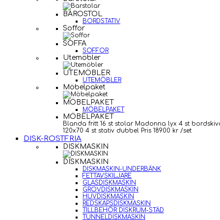
BAROSTOL
BORDSTATIV
Soffor
SOFFA
SOFFOR
Utemöbler
UTEMÖBLER
UTEMÖBLER
Möbelpaket
MÖBELPAKET
MÖBELPAKET
MÖBELPAKET
Blanda fritt 16 st stolar Madonna lyx 4 st bordskiv
120x70 4 st stativ dubbel Pris 18900 kr /set
DISK-ROSTFRIA
DISKMASKIN
DISKMASKIN
DISKMASKIN-UNDERBÄNK
FETTAVSKILJARE
GLASDISKMASKIN
GROVDISKMASKIN
HUVDISKMASKIN
REDSKAPSDISKMASKIN
TILLBEHÖR DISKRUM-STÄD
TUNNELDISKMASKIN