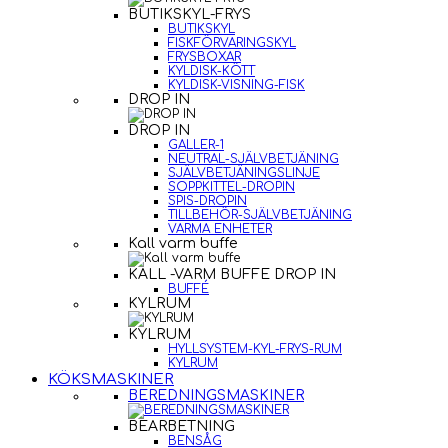
BUTIKSKYL-FRYS
BUTIKSKYL
FISKFÖRVARINGSKYL
FRYSBOXAR
KYLDISK-KÖTT
KYLDISK-VISNING-FISK
DROP IN
DROP IN
GALLER-1
NEUTRAL-SJÄLVBETJÄNING
SJÄLVBETJÄNINGSLINJE
SOPPKITTEL-DROPIN
SPIS-DROPIN
TILLBEHÖR-SJÄLVBETJÄNING
VARMA ENHETER
Kall varm buffe
KALL -VARM BUFFE DROP IN
BUFFÉ
KYLRUM
KYLRUM
HYLLSYSTEM-KYL-FRYS-RUM
KYLRUM
KÖKSMASKINER
BEREDNINGSMASKINER
BEARBETNING
BENSÅG