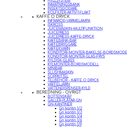
HYLLSYSTEM
INMATNINGSBÄNK
INSEKTSDÖDARE
KOLFILTER-AKTIVT-FLÄKT
KAFFE O DRYCK
INFRARÖD-VÄRMELAMPA
ISKROSS
JUICEMASKIN-MULTIFUNKTION
JUICEPRESS
JUICEPRESS-KAFFE-DRYCK
KAFFEBÄNK-BAR
KAFFEBRYGGARE
KAFFEKVARN
KONDITORI-MONTER-BAKELSE-BORDSMODE
KONDITORI-MONTER-GLAS-FRYS
KYLDISK-GLASS
KYLMONTER-BORDSMODELL
MINIBAR
SLUSHMASKIN
SOPPKITTEL
TILLBEHÖR - KAFFE O DRYCK
VÅFFELJÄRN
VATTENDISPENSER-KYLD
BEREDNING - ÖVRIGT
BOTTENSKÅP
GALLER-PLÅTAR-GN
GN-KANTINER
Gn kantin 1/2
Gn kantin 1/3
Gn kantin 1/4
Gn kantin 1/6
Gn kantin 1/9