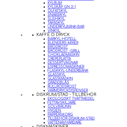
KYLRUM
KYLSKÅP GN 2-1
ÖLFATSKYL
SNABBKYL
SUSHIKYL
TAPASKYL
UNDERKYLBÄNK-BAR
VINKYL
KAFFE O DRYCK
BARKYL-HOTELL
BLENDERS-MIXER
BRÖDROST
BRÖDROST -GRILL
CHOKLADMASKIN
CREPEPLATTA
DESSERTVAGNAR
ESPRESSOMASKINER
FLASKKYL-UNDERBÄNK
GLASSKYL
GLASSMASKIN
GRÄDDBLÅS
RULLRÖDSROST
VARMDRYCKDISPENSER
DISKRUM/STÄD - TILLBEHÖR
EKOLOGISKT TVÄTTMEDEL
FETTAVSKILJARE
GOLVBRUNN
HYGIEN
PAPPERSKORG
TILLBEHÖR DISKRUM-STÄD
VATTENAVHÄRDARE
DISKMASKINER