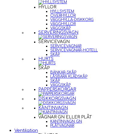
HYLLOR
HYLLSYSTEM
ÖVERHYLLOR
VÄGGHYLLA-DISKKORG
VÄGGHYLLOR
VÄGGSKÅP
SERVERINGSVAGN
SERVICEVAGN
SERVICEVAGNAR
SERVICEVAGNAR-HOTELL
SKÅP
HURTS
SKÅP
BÄNKAR-SKÅP
LÅSBARA KLÄDSKÅP
SKÅP
VÄGGSKÅP
PAPPERSKORGAR
DISKKORGSVAGN
KANTINVAGN
VAGNAR GN ELLER PLÅT
KANTINVAGN GN
PLÅTVAGNAR
Ventilation