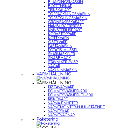
BLANDINGSMASKIN
BOTTENSKÅP
FISKSKALARE
FÖRPACKNINGSMASKIN
FÖRSEGLINGSMASKIN
GRÖNSAKSSKÄRARE
HAMBURGERPRESS
KNIVSTERILISERARE
KORVSTOPPARE
KÖTTKVARN
OSTRIVARE
PASTAMASKIN
POTATIS-MUSSEL
SKÄRMASKINER
SNABBHACK
STAVMIXER /VISP
VÅGAR
VAKUUMMASKIN
VARMHÅLLNING
VARMHÅLLNING
PIZZAVÄRMARE
POMMESVÄRMERI-900
POMMESVÄRMERI-EL-600
RISKOKARE
VARMA ENHETER
VÄRMEMONTER-HJUL-STÅENDE
VÄRMESKÅP
VÄRMEVAGNAR
Paketering