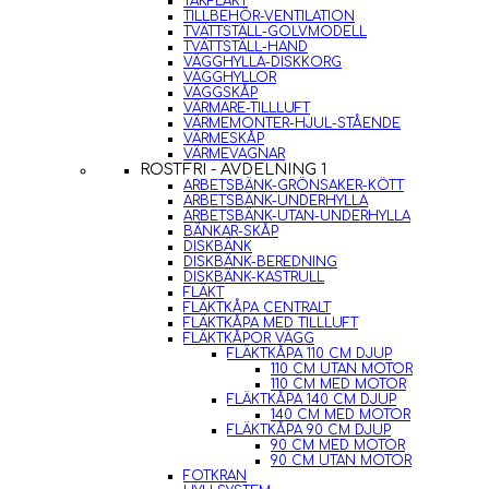
TAKFLÄKT
TILLBEHÖR-VENTILATION
TVÄTTSTÄLL-GOLVMODELL
TVÄTTSTÄLL-HAND
VÄGGHYLLA-DISKKORG
VÄGGHYLLOR
VÄGGSKÅP
VÄRMARE-TILLLUFT
VÄRMEMONTER-HJUL-STÅENDE
VÄRMESKÅP
VÄRMEVAGNAR
ROSTFRI - AVDELNING 1
ARBETSBÄNK-GRÖNSAKER-KÖTT
ARBETSBÄNK-UNDERHYLLA
ARBETSBÄNK-UTAN-UNDERHYLLA
BÄNKAR-SKÅP
DISKBÄNK
DISKBÄNK-BEREDNING
DISKBÄNK-KASTRULL
FLÄKT
FLÄKTKÅPA CENTRALT
FLÄKTKÅPA MED TILLLUFT
FLÄKTKÅPOR VÄGG
FLÄKTKÅPA 110 CM DJUP
110 CM UTAN MOTOR
110 CM MED MOTOR
FLÄKTKÅPA 140 CM DJUP
140 CM MED MOTOR
FLÄKTKÅPA 90 CM DJUP
90 CM MED MOTOR
90 CM UTAN MOTOR
FOTKRAN