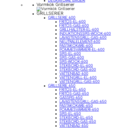
DEGKAVLARE BAGERI
Varmkök Grillserier
GRILLSERIER
GRILLSERIE 600
FRITÖS-EL-600
FRITÖS-GAS-600
GRILLHALSTER-EL-600
INDUKTIONSSPIS-WOOK-600
LAVASTENSGRILL-GAS-600
NEUTRALELEMENT-600
PASTAKOKARE-600
POMMESVÄRMERI-EL-600
SPIS-EL-600
SPIS-GAS-600
SPIS-WOOK-600
STEKBORD-EL-600
STEKBORD-GAS-600
VATTENBAD 600
VATTENGRILL-EL-600
VATTENGRILL-GAS-600
GRILLSERIE 650
FRITÖS-EL-650
FRITÖS-GAS-650
GASSPIS-650
LAVASTENSGRILL-GAS-650
PASTAKOKARE-650
POMMESVÄRMERI-650
SPIS-EL-650
STEKBORD-EL-650
STEKBORD-GAS-650
VATTENBAD 650