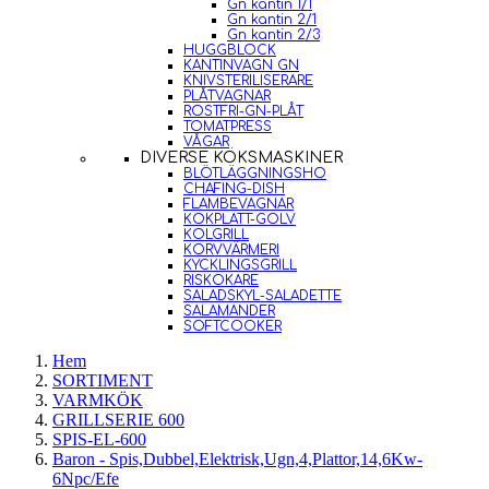
Gn kantin 1/1
Gn kantin 2/1
Gn kantin 2/3
HUGGBLOCK
KANTINVAGN GN
KNIVSTERILISERARE
PLÅTVAGNAR
ROSTFRI-GN-PLÅT
TOMATPRESS
VÅGAR
DIVERSE KÖKSMASKINER
BLÖTLÄGGNINGSHO
CHAFING-DISH
FLAMBEVAGNAR
KOKPLATT-GOLV
KOLGRILL
KORVVÄRMERI
KYCKLINGSGRILL
RISKOKARE
SALADSKYL-SALADETTE
SALAMANDER
SOFTCOOKER
Hem
SORTIMENT
VARMKÖK
GRILLSERIE 600
SPIS-EL-600
Baron - Spis,Dubbel,Elektrisk,Ugn,4,Plattor,14,6Kw-
6Npc/Efe