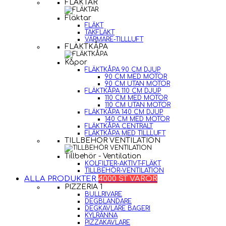
FLÄKTAR
Fläktar
FLÄKT
TAKFLÄKT
VÄRMARE-TILLLUFT
FLÄKTKÅPA
Kåpor
FLÄKTKÅPA 90 CM DJUP
90 CM MED MOTOR
90 CM UTAN MOTOR
FLÄKTKÅPA 110 CM DJUP
110 CM MED MOTOR
110 CM UTAN MOTOR
FLÄKTKÅPA 140 CM DJUP
140 CM MED MOTOR
FLÄKTKÅPA CENTRALT
FLÄKTKÅPA MED TILLLUFT
TILLBEHÖR VENTILATION
Tillbehör - Ventilation
KOLFILTER-AKTIVT-FLÄKT
TILLBEHÖR-VENTILATION
ALLA PRODUKTER
4000 ST VAROR
PIZZERIA 1
BULLRIVARE
DEGBLANDARE
DEGKAVLARE BAGERI
KYLRÄNNA
PIZZAKAVLARE