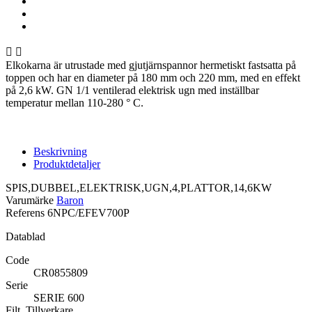


Elkokarna är utrustade med gjutjärnspannor hermetiskt fastsatta på
toppen och har en diameter på 180 mm och 220 mm, med en effekt
på 2,6 kW. GN 1/1 ventilerad elektrisk ugn med inställbar
temperatur mellan 110-280 ° C.
Beskrivning
Produktdetaljer
SPIS,DUBBEL,ELEKTRISK,UGN,4,PLATTOR,14,6KW
Varumärke
Baron
Referens
6NPC/EFEV700P
Datablad
Code
CR0855809
Serie
SERIE 600
Filt_Tillverkare