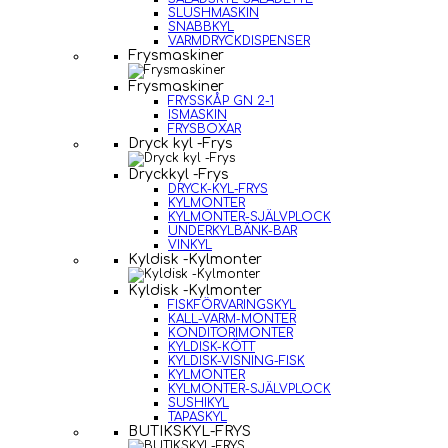
SLUSHMASKIN
SNABBKYL
VARMDRYCKDISPENSER
Frysmaskiner
Frysmaskiner
FRYSSKÅP GN 2-1
ISMASKIN
FRYSBOXAR
Dryck kyl -Frys
Dryckkyl -Frys
DRYCK-KYL-FRYS
KYLMONTER
KYLMONTER-SJÄLVPLOCK
UNDERKYLBÄNK-BAR
VINKYL
Kyldisk -Kylmonter
Kyldisk -Kylmonter
FISKFÖRVARINGSKYL
KALL-VARM-MONTER
KONDITORIMONTER
KYLDISK-KÖTT
KYLDISK-VISNING-FISK
KYLMONTER
KYLMONTER-SJÄLVPLOCK
SUSHIKYL
TAPASKYL
BUTIKSKYL-FRYS