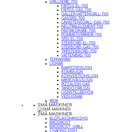
GRILLSERIE 700
FRITÖS-EL-700
FRITÖS-GAS-700
GALLER-VATTENGRILL-700
GASSPIS-700
LAVASTENSGRILL-GAS-700
NEUTRALELEMENT-700
PASTAKOKARE-700
POMMESVÄRMERI-700
SPIS-EL-700
STEKBORD-EL-700
STEKBORD-GAS-700
TIPPSTEKBORD-700
VATTENBAD 700
TEPPANYAKI
UGNAR
BAKPOTATISUGN
KOMBIUGN
KONVEKTIONSUGN
MIKROVÅGSUGN
PIZZAUGN-GAS
TANDOORIUGN
UGNSTILLBEHÖR
VEDUGNAR
WOK
SMÅ MASKINER
SMÅ MASKINER
BLÖTLÄGGNINGSHO
BRÖDROST
BRÖDROST -GRILL
CHAFING-DISH