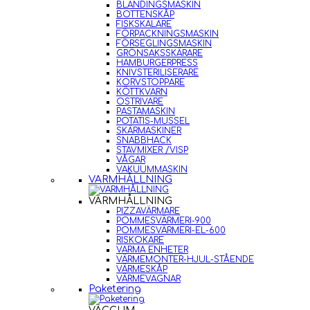
BLANDINGSMASKIN
BOTTENSKÅP
FISKSKALARE
FÖRPACKNINGSMASKIN
FÖRSEGLINGSMASKIN
GRÖNSAKSSKÄRARE
HAMBURGERPRESS
KNIVSTERILISERARE
KORVSTOPPARE
KÖTTKVARN
OSTRIVARE
PASTAMASKIN
POTATIS-MUSSEL
SKÄRMASKINER
SNABBHACK
STAVMIXER /VISP
VÅGAR
VAKUUMMASKIN
VARMHÅLLNING
VARMHÅLLNING
PIZZAVÄRMARE
POMMESVÄRMERI-900
POMMESVÄRMERI-EL-600
RISKOKARE
VARMA ENHETER
VÄRMEMONTER-HJUL-STÅENDE
VÄRMESKÅP
VÄRMEVAGNAR
Paketering