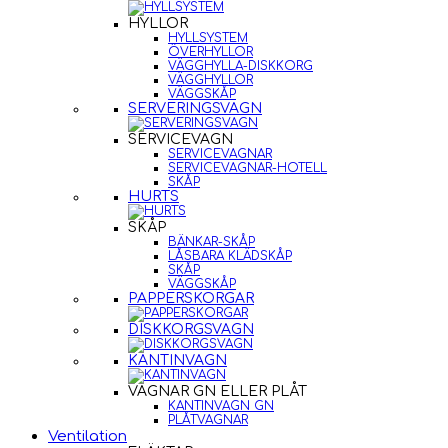
HYLLOR
HYLLSYSTEM
ÖVERHYLLOR
VÄGGHYLLA-DISKKORG
VÄGGHYLLOR
VÄGGSKÅP
SERVERINGSVAGN
SERVICEVAGN
SERVICEVAGNAR
SERVICEVAGNAR-HOTELL
SKÅP
HURTS
SKÅP
BÄNKAR-SKÅP
LÅSBARA KLÄDSKÅP
SKÅP
VÄGGSKÅP
PAPPERSKORGAR
DISKKORGSVAGN
KANTINVAGN
VAGNAR GN ELLER PLÅT
KANTINVAGN GN
PLÅTVAGNAR
Ventilation