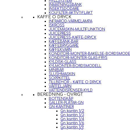
HYLLSYSTEM
INMATNINGSBÄNK
INSEKTSDÖDARE
KOLFILTER-AKTIVT-FLÄKT
KAFFE O DRYCK
INFRARÖD-VÄRMELAMPA
ISKROSS
JUICEMASKIN-MULTIFUNKTION
JUICEPRESS
JUICEPRESS-KAFFE-DRYCK
KAFFEBÄNK-BAR
KAFFEBRYGGARE
KAFFEKVARN
KONDITORI-MONTER-BAKELSE-BORDSMODE
KONDITORI-MONTER-GLAS-FRYS
KYLDISK-GLASS
KYLMONTER-BORDSMODELL
MINIBAR
SLUSHMASKIN
SOPPKITTEL
TILLBEHÖR - KAFFE O DRYCK
VÅFFELJÄRN
VATTENDISPENSER-KYLD
BEREDNING - ÖVRIGT
BOTTENSKÅP
GALLER-PLÅTAR-GN
GN-KANTINER
Gn kantin 1/2
Gn kantin 1/3
Gn kantin 1/4
Gn kantin 1/6
Gn kantin 1/9