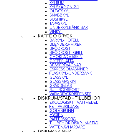
KYLRUM
KYLSKÅP GN 2-1
ÖLFATSKYL
SNABBKYL
SUSHIKYL
TAPASKYL
UNDERKYLBÄNK-BAR
VINKYL
KAFFE O DRYCK
BARKYL-HOTELL
BLENDERS-MIXER
BRÖDROST
BRÖDROST -GRILL
CHOKLADMASKIN
CREPEPLATTA
DESSERTVAGNAR
ESPRESSOMASKINER
FLASKKYL-UNDERBÄNK
GLASSKYL
GLASSMASKIN
GRÄDDBLÅS
RULLRÖDSROST
VARMDRYCKDISPENSER
DISKRUM/STÄD - TILLBEHÖR
EKOLOGISKT TVÄTTMEDEL
FETTAVSKILJARE
GOLVBRUNN
HYGIEN
PAPPERSKORG
TILLBEHÖR DISKRUM-STÄD
VATTENAVHÄRDARE
DISKMASKINER