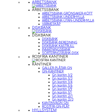
ARBETSBÄNK
ARBETSSBÄNK
ARBETSBÄNK-GRÖNSAKER-KÖTT
ARBETSBÄNK-UNDERHYLLA
ARBETSBÄNK-UTAN-UNDERHYLLA
VÄRMESKÅP
DISKBÄNK
DISKBÄNK
DISKBÄNK
DISKBÄNK-BEREDNING
DISKBÄNK-KASTRULL
INMATNINGSBÄNK
SORTERINGSBÄNK-DISK
ROSFRIA KANTINER
KANTINER
GALLER-PLÅTAR-GN
GN-KANTINER
Gn kantin 1/2
Gn kantin 1/3
Gn kantin 1/4
Gn kantin 1/6
Gn kantin 1/9
Gn kantin 1/1
Gn kantin 2/1
Gn kantin 2/3
KANTINVAGN GN
ROSTFRI-GN-PLÅT
HYLLSYSTEM