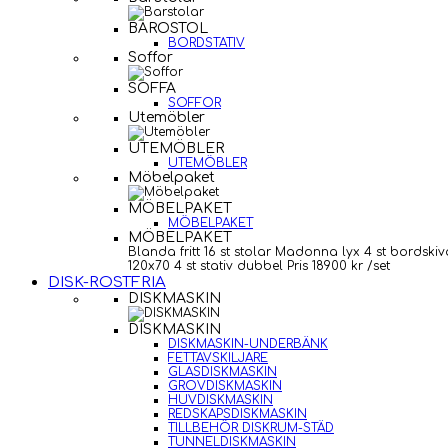
BAROSTOL
BORDSTATIV
Soffor
SOFFA
SOFFOR
Utemöbler
UTEMÖBLER
UTEMÖBLER
Möbelpaket
MÖBELPAKET
MÖBELPAKET
MÖBELPAKET
Blanda fritt 16 st stolar Madonna lyx 4 st bordskiv
120x70 4 st stativ dubbel Pris 18900 kr /set
DISK-ROSTFRIA
DISKMASKIN
DISKMASKIN
DISKMASKIN-UNDERBÄNK
FETTAVSKILJARE
GLASDISKMASKIN
GROVDISKMASKIN
HUVDISKMASKIN
REDSKAPSDISKMASKIN
TILLBEHÖR DISKRUM-STÄD
TUNNELDISKMASKIN