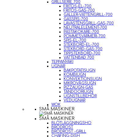
GRILLSERIE 700
FRITÖS-EL-700
FRITÖS-GAS-700
GALLER-VATTENGRILL-700
GASSPIS-700
LAVASTENSGRILL-GAS-700
NEUTRALELEMENT-700
PASTAKOKARE-700
POMMESVÄRMERI-700
SPIS-EL-700
STEKBORD-EL-700
STEKBORD-GAS-700
TIPPSTEKBORD-700
VATTENBAD 700
TEPPANYAKI
UGNAR
BAKPOTATISUGN
KOMBIUGN
KONVEKTIONSUGN
MIKROVÅGSUGN
PIZZAUGN-GAS
TANDOORIUGN
UGNSTILLBEHÖR
VEDUGNAR
WOK
SMÅ MASKINER
SMÅ MASKINER
BLÖTLÄGGNINGSHO
BRÖDROST
BRÖDROST -GRILL
CHAFING-DISH