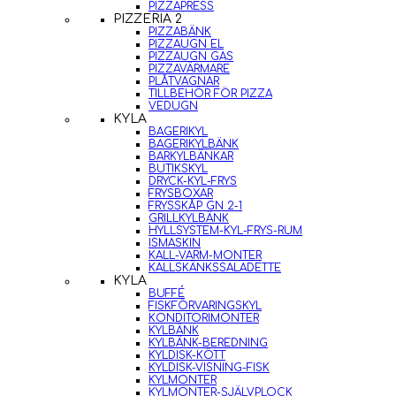
PIZZAPRESS
PIZZERIA 2
PIZZABÄNK
PIZZAUGN EL
PIZZAUGN GAS
PIZZAVÄRMARE
PLÅTVAGNAR
TILLBEHÖR FÖR PIZZA
VEDUGN
KYLA
BAGERIKYL
BAGERIKYLBÄNK
BARKYLBÄNKAR
BUTIKSKYL
DRYCK-KYL-FRYS
FRYSBOXAR
FRYSSKÅP GN 2-1
GRILLKYLBÄNK
HYLLSYSTEM-KYL-FRYS-RUM
ISMASKIN
KALL-VARM-MONTER
KALLSKÄNKSSALADETTE
KYLA
BUFFÉ
FISKFÖRVARINGSKYL
KONDITORIMONTER
KYLBÄNK
KYLBÄNK-BEREDNING
KYLDISK-KÖTT
KYLDISK-VISNING-FISK
KYLMONTER
KYLMONTER-SJÄLVPLOCK