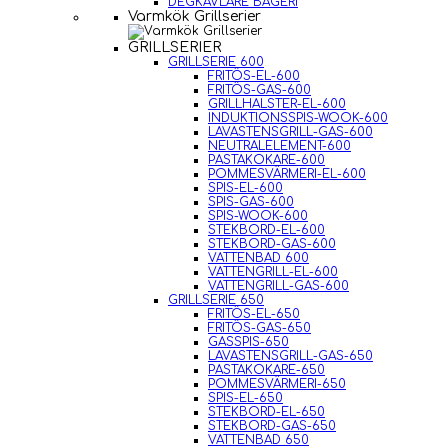
DEGKAVLARE BAGERI
Varmkök Grillserier
GRILLSERIER
GRILLSERIE 600
FRITÖS-EL-600
FRITÖS-GAS-600
GRILLHALSTER-EL-600
INDUKTIONSSPIS-WOOK-600
LAVASTENSGRILL-GAS-600
NEUTRALELEMENT-600
PASTAKOKARE-600
POMMESVÄRMERI-EL-600
SPIS-EL-600
SPIS-GAS-600
SPIS-WOOK-600
STEKBORD-EL-600
STEKBORD-GAS-600
VATTENBAD 600
VATTENGRILL-EL-600
VATTENGRILL-GAS-600
GRILLSERIE 650
FRITÖS-EL-650
FRITÖS-GAS-650
GASSPIS-650
LAVASTENSGRILL-GAS-650
PASTAKOKARE-650
POMMESVÄRMERI-650
SPIS-EL-650
STEKBORD-EL-650
STEKBORD-GAS-650
VATTENBAD 650