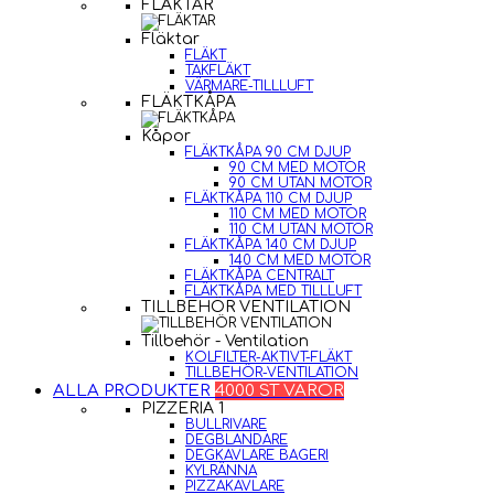
FLÄKTAR
Fläktar
FLÄKT
TAKFLÄKT
VÄRMARE-TILLLUFT
FLÄKTKÅPA
Kåpor
FLÄKTKÅPA 90 CM DJUP
90 CM MED MOTOR
90 CM UTAN MOTOR
FLÄKTKÅPA 110 CM DJUP
110 CM MED MOTOR
110 CM UTAN MOTOR
FLÄKTKÅPA 140 CM DJUP
140 CM MED MOTOR
FLÄKTKÅPA CENTRALT
FLÄKTKÅPA MED TILLLUFT
TILLBEHÖR VENTILATION
Tillbehör - Ventilation
KOLFILTER-AKTIVT-FLÄKT
TILLBEHÖR-VENTILATION
ALLA PRODUKTER
4000 ST VAROR
PIZZERIA 1
BULLRIVARE
DEGBLANDARE
DEGKAVLARE BAGERI
KYLRÄNNA
PIZZAKAVLARE