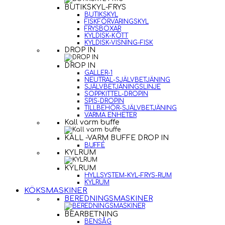
BUTIKSKYL-FRYS
BUTIKSKYL
FISKFÖRVARINGSKYL
FRYSBOXAR
KYLDISK-KÖTT
KYLDISK-VISNING-FISK
DROP IN
DROP IN
GALLER-1
NEUTRAL-SJÄLVBETJÄNING
SJÄLVBETJÄNINGSLINJE
SOPPKITTEL-DROPIN
SPIS-DROPIN
TILLBEHÖR-SJÄLVBETJÄNING
VARMA ENHETER
Kall varm buffe
KALL -VARM BUFFE DROP IN
BUFFÉ
KYLRUM
KYLRUM
HYLLSYSTEM-KYL-FRYS-RUM
KYLRUM
KÖKSMASKINER
BEREDNINGSMASKINER
BEARBETNING
BENSÅG