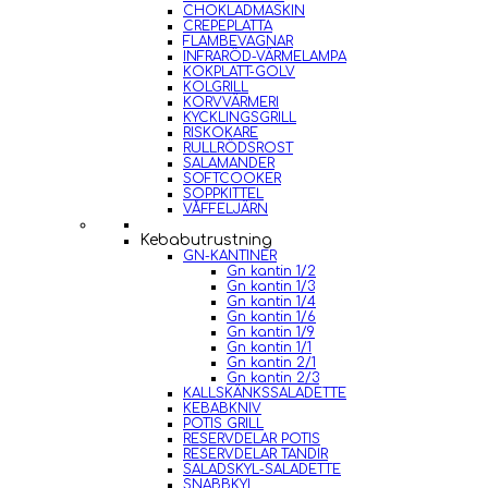
CHOKLADMASKIN
CREPEPLATTA
FLAMBEVAGNAR
INFRARÖD-VÄRMELAMPA
KOKPLATT-GOLV
KOLGRILL
KORVVÄRMERI
KYCKLINGSGRILL
RISKOKARE
RULLRÖDSROST
SALAMANDER
SOFTCOOKER
SOPPKITTEL
VÅFFELJÄRN
Kebabutrustning
GN-KANTINER
Gn kantin 1/2
Gn kantin 1/3
Gn kantin 1/4
Gn kantin 1/6
Gn kantin 1/9
Gn kantin 1/1
Gn kantin 2/1
Gn kantin 2/3
KALLSKÄNKSSALADETTE
KEBABKNIV
POTIS GRILL
RESERVDELAR POTIS
RESERVDELAR TANDIR
SALADSKYL-SALADETTE
SNABBKYL