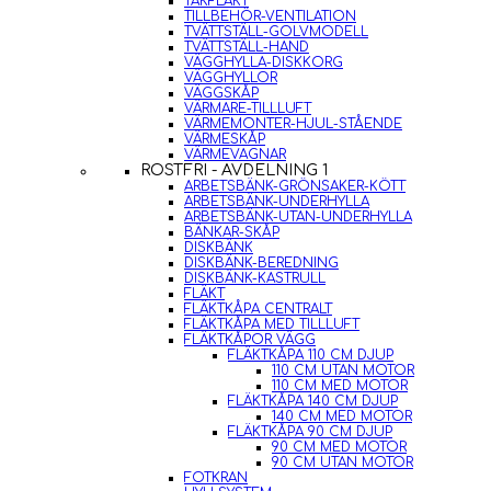
TAKFLÄKT
TILLBEHÖR-VENTILATION
TVÄTTSTÄLL-GOLVMODELL
TVÄTTSTÄLL-HAND
VÄGGHYLLA-DISKKORG
VÄGGHYLLOR
VÄGGSKÅP
VÄRMARE-TILLLUFT
VÄRMEMONTER-HJUL-STÅENDE
VÄRMESKÅP
VÄRMEVAGNAR
ROSTFRI - AVDELNING 1
ARBETSBÄNK-GRÖNSAKER-KÖTT
ARBETSBÄNK-UNDERHYLLA
ARBETSBÄNK-UTAN-UNDERHYLLA
BÄNKAR-SKÅP
DISKBÄNK
DISKBÄNK-BEREDNING
DISKBÄNK-KASTRULL
FLÄKT
FLÄKTKÅPA CENTRALT
FLÄKTKÅPA MED TILLLUFT
FLÄKTKÅPOR VÄGG
FLÄKTKÅPA 110 CM DJUP
110 CM UTAN MOTOR
110 CM MED MOTOR
FLÄKTKÅPA 140 CM DJUP
140 CM MED MOTOR
FLÄKTKÅPA 90 CM DJUP
90 CM MED MOTOR
90 CM UTAN MOTOR
FOTKRAN