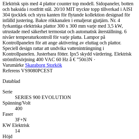
Elektrisk spis med 4 plattor counter top modell. Sidopaneler, botten
och baksida i rostfritt stål. 20/10 MIT tryckte topp tillverkad i AISI
304 tjocklek och styra kanten för flytande kollektion designad för
infälld justering. Bakre rökkanalen i emaljerat gjutjärn. Nr. 4
fyrkantiga elektriska plattor 300 x 300 mm varje med 3,5 kW,
utrustade med säkerhet termostat och automatisk återställning. 6
nivåer temperaturkontroll för varje platta. Lampor på
Kontrollpanelen för att ange aktivering av eluttag och plattor.
Speciell design rattar att undvika vatteninträngning i
Kontrollpanelen. Justerbara fötter. Ipx5 skydd värdering. Elektrisk
strömförsörjning 400 VAC 60 Hz â € ”50ö3N ·
Varumärke
Skaraborg Storkök
Referens
VS9080PCEST
Datablad
Serie
SERIES 900 EVOLUTION
Spänning/Volt
400
Faser
3F+N
KW Elektrisk
14
Höjd