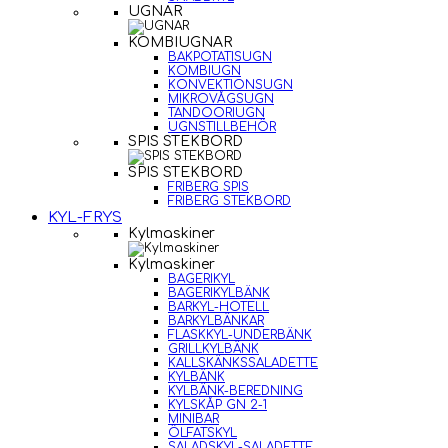
UGNAR
KOMBIUGNAR
BAKPOTATISUGN
KOMBIUGN
KONVEKTIONSUGN
MIKROVÅGSUGN
TANDOORIUGN
UGNSTILLBEHÖR
SPIS STEKBORD
SPIS STEKBORD
FRIBERG SPIS
FRIBERG STEKBORD
KYL-FRYS
Kylmaskiner
Kylmaskiner
BAGERIKYL
BAGERIKYLBÄNK
BARKYL-HOTELL
BARKYLBÄNKAR
FLASKKYL-UNDERBÄNK
GRILLKYLBÄNK
KALLSKÄNKSSALADETTE
KYLBÄNK
KYLBÄNK-BEREDNING
KYLSKÅP GN 2-1
MINIBAR
ÖLFATSKYL
SALADSKYL-SALADETTE