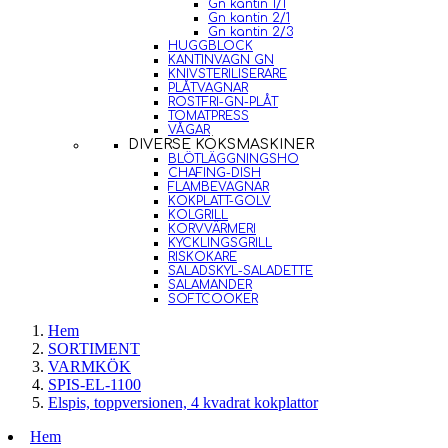
Gn kantin 1/1
Gn kantin 2/1
Gn kantin 2/3
HUGGBLOCK
KANTINVAGN GN
KNIVSTERILISERARE
PLÅTVAGNAR
ROSTFRI-GN-PLÅT
TOMATPRESS
VÅGAR
DIVERSE KÖKSMASKINER
BLÖTLÄGGNINGSHO
CHAFING-DISH
FLAMBEVAGNAR
KOKPLATT-GOLV
KOLGRILL
KORVVÄRMERI
KYCKLINGSGRILL
RISKOKARE
SALADSKYL-SALADETTE
SALAMANDER
SOFTCOOKER
Hem
SORTIMENT
VARMKÖK
SPIS-EL-1100
Elspis, toppversionen, 4 kvadrat kokplattor
Hem