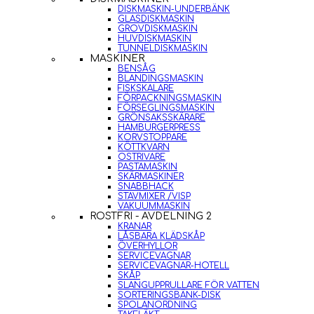
DISKMASKIN-UNDERBÄNK
GLASDISKMASKIN
GROVDISKMASKIN
HUVDISKMASKIN
TUNNELDISKMASKIN
MASKINER
BENSÅG
BLANDINGSMASKIN
FISKSKALARE
FÖRPACKNINGSMASKIN
FÖRSEGLINGSMASKIN
GRÖNSAKSSKÄRARE
HAMBURGERPRESS
KORVSTOPPARE
KÖTTKVARN
OSTRIVARE
PASTAMASKIN
SKÄRMASKINER
SNABBHACK
STAVMIXER /VISP
VAKUUMMASKIN
ROSTFRI - AVDELNING 2
KRANAR
LÅSBARA KLÄDSKÅP
ÖVERHYLLOR
SERVICEVAGNAR
SERVICEVAGNAR-HOTELL
SKÅP
SLANGUPPRULLARE FÖR VATTEN
SORTERINGSBÄNK-DISK
SPOLANORDNING