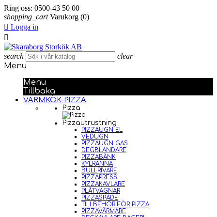
Ring oss:
0500-43 50 00
shopping_cart
Varukorg
(0)

Logga in

search
clear
Menu
Menu
Tillbaka
VARMKÖK-PIZZA
Pizza
Pizzautrustning
PIZZAUGN EL
VEDUGN
PIZZAUGN GAS
DEGBLANDARE
PIZZABÄNK
KYLRÄNNA
BULLRIVARE
PIZZAPRESS
PIZZAKAVLARE
PLÅTVAGNAR
PIZZASPADE
TILLBEHÖR FÖR PIZZA
PIZZAVÄRMARE