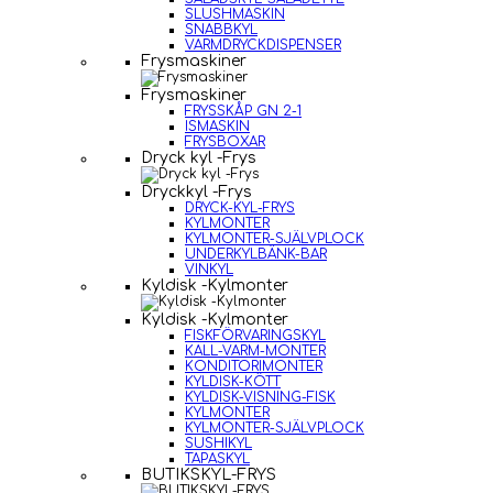
SLUSHMASKIN
SNABBKYL
VARMDRYCKDISPENSER
Frysmaskiner
Frysmaskiner
FRYSSKÅP GN 2-1
ISMASKIN
FRYSBOXAR
Dryck kyl -Frys
Dryckkyl -Frys
DRYCK-KYL-FRYS
KYLMONTER
KYLMONTER-SJÄLVPLOCK
UNDERKYLBÄNK-BAR
VINKYL
Kyldisk -Kylmonter
Kyldisk -Kylmonter
FISKFÖRVARINGSKYL
KALL-VARM-MONTER
KONDITORIMONTER
KYLDISK-KÖTT
KYLDISK-VISNING-FISK
KYLMONTER
KYLMONTER-SJÄLVPLOCK
SUSHIKYL
TAPASKYL
BUTIKSKYL-FRYS