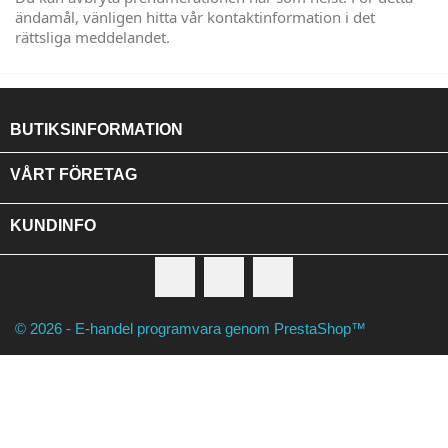
ändamål, vänligen hitta vår kontaktinformation i det
rättsliga meddelandet.
BUTIKSINFORMATION

VÅRT FÖRETAG

KUNDINFO
Facebook
RSS
Instagram
© 2026 - E-handel programvara genom PrestaShop™