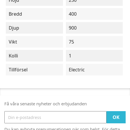
Höjd
250
Bredd
400
Djup
900
Vikt
75
Kolli
1
Tillförsel
Electric
Få våra senaste nyheter och erbjudanden
Du kan avbryta prenumerationen när som helst. För detta