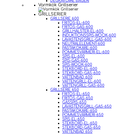
DEGKAVLARE BAGERI
Varmkök Grillserier
GRILLSERIER
GRILLSERIE 600
FRITÖS-EL-600
FRITÖS-GAS-600
GRILLHALSTER-EL-600
INDUKTIONSSPIS-WOOK-600
LAVASTENSGRILL-GAS-600
NEUTRALELEMENT-600
PASTAKOKARE-600
POMMESVÄRMERI-EL-600
SPIS-EL-600
SPIS-GAS-600
SPIS-WOOK-600
STEKBORD-EL-600
STEKBORD-GAS-600
VATTENBAD 600
VATTENGRILL-EL-600
VATTENGRILL-GAS-600
GRILLSERIE 650
FRITÖS-EL-650
FRITÖS-GAS-650
GASSPIS-650
LAVASTENSGRILL-GAS-650
PASTAKOKARE-650
POMMESVÄRMERI-650
SPIS-EL-650
STEKBORD-EL-650
STEKBORD-GAS-650
VATTENBAD 650