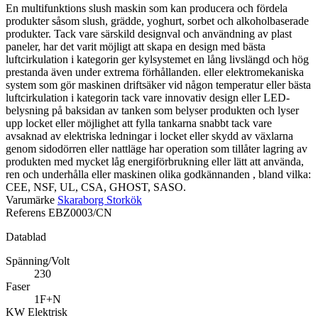
En multifunktions slush maskin som kan producera och fördela
produkter såsom slush, grädde, yoghurt, sorbet och alkoholbaserade
produkter. Tack vare särskild designval och användning av plast
paneler, har det varit möjligt att skapa en design med bästa
luftcirkulation i kategorin ger kylsystemet en lång livslängd och hög
prestanda även under extrema förhållanden. eller elektromekaniska
system som gör maskinen driftsäker vid någon temperatur eller bästa
luftcirkulation i kategorin tack vare innovativ design eller LED-
belysning på baksidan av tanken som belyser produkten och lyser
upp locket eller möjlighet att fylla tankarna snabbt tack vare
avsaknad av elektriska ledningar i locket eller skydd av växlarna
genom sidodörren eller nattläge har operation som tillåter lagring av
produkten med mycket låg energiförbrukning eller lätt att använda,
ren och underhålla eller maskinen olika godkännanden , bland vilka:
CEE, NSF, UL, CSA, GHOST, SASO.
Varumärke
Skaraborg Storkök
Referens
EBZ0003/CN
Datablad
Spänning/Volt
230
Faser
1F+N
KW Elektrisk