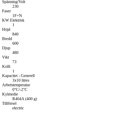
Spänning/Volt
230
Faser
1F+N
KW Elektrisk
1
Höjd
840
Bredd
600
Djup
480
Vikt
73
Kolli
1
Kapacitet - Generell
3x10 litres
Arbetstemperatur
0°C/-2°C
Kylmedie
R404A (400 g)
Tillförsel
electric