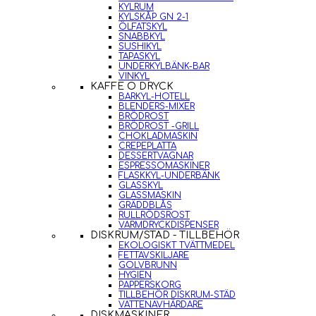
KYLRUM
KYLSKÅP GN 2-1
ÖLFATSKYL
SNABBKYL
SUSHIKYL
TAPASKYL
UNDERKYLBÄNK-BAR
VINKYL
KAFFE O DRYCK
BARKYL-HOTELL
BLENDERS-MIXER
BRÖDROST
BRÖDROST -GRILL
CHOKLADMASKIN
CREPEPLATTA
DESSERTVAGNAR
ESPRESSOMASKINER
FLASKKYL-UNDERBÄNK
GLASSKYL
GLASSMASKIN
GRÄDDBLÅS
RULLRÖDSROST
VARMDRYCKDISPENSER
DISKRUM/STÄD - TILLBEHÖR
EKOLOGISKT TVÄTTMEDEL
FETTAVSKILJARE
GOLVBRUNN
HYGIEN
PAPPERSKORG
TILLBEHÖR DISKRUM-STÄD
VATTENAVHÄRDARE
DISKMASKINER