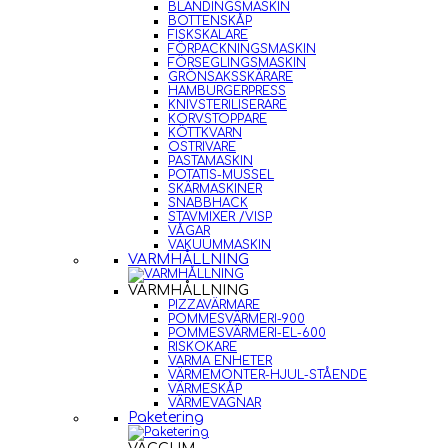
BLANDINGSMASKIN
BOTTENSKÅP
FISKSKALARE
FÖRPACKNINGSMASKIN
FÖRSEGLINGSMASKIN
GRÖNSAKSSKÄRARE
HAMBURGERPRESS
KNIVSTERILISERARE
KORVSTOPPARE
KÖTTKVARN
OSTRIVARE
PASTAMASKIN
POTATIS-MUSSEL
SKÄRMASKINER
SNABBHACK
STAVMIXER /VISP
VÅGAR
VAKUUMMASKIN
VARMHÅLLNING
VARMHÅLLNING
PIZZAVÄRMARE
POMMESVÄRMERI-900
POMMESVÄRMERI-EL-600
RISKOKARE
VARMA ENHETER
VÄRMEMONTER-HJUL-STÅENDE
VÄRMESKÅP
VÄRMEVAGNAR
Paketering