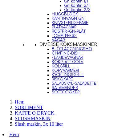
Gn kantin 1/1
Gn kantin 2/1
Gn kantin 2/3
HUGGBLOCK
KANTINVAGN GN
KNIVSTERILISERARE
PLÅTVAGNAR
ROSTFRI-GN-PLÅT
TOMATPRESS
VÅGAR
DIVERSE KÖKSMASKINER
BLÖTLÄGGNINGSHO
CHAFING-DISH
FLAMBEVAGNAR
KOKPLATT-GOLV
KOLGRILL
KORVVÄRMERI
KYCKLINGSGRILL
RISKOKARE
SALADSKYL-SALADETTE
SALAMANDER
SOFTCOOKER
Hem
SORTIMENT
KAFFE O DRYCK
SLUSHMASKIN
Slush maskin, 3x 10 liter
Hem