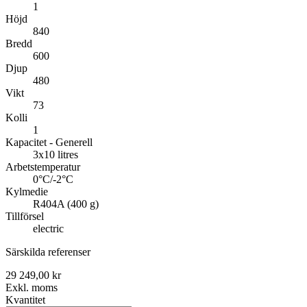
1
Höjd
840
Bredd
600
Djup
480
Vikt
73
Kolli
1
Kapacitet - Generell
3x10 litres
Arbetstemperatur
0°C/-2°C
Kylmedie
R404A (400 g)
Tillförsel
electric
Särskilda referenser
29 249,00 kr
Exkl. moms
Kvantitet