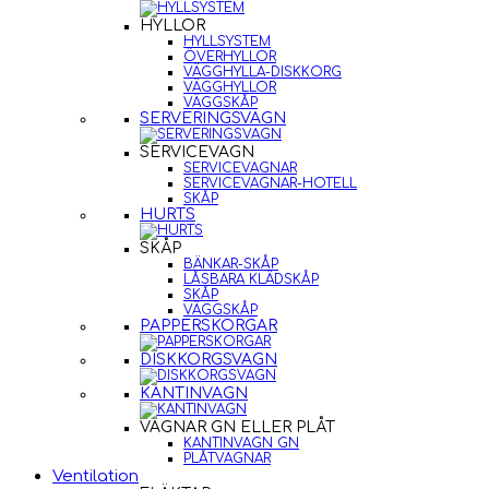
HYLLOR
HYLLSYSTEM
ÖVERHYLLOR
VÄGGHYLLA-DISKKORG
VÄGGHYLLOR
VÄGGSKÅP
SERVERINGSVAGN
SERVICEVAGN
SERVICEVAGNAR
SERVICEVAGNAR-HOTELL
SKÅP
HURTS
SKÅP
BÄNKAR-SKÅP
LÅSBARA KLÄDSKÅP
SKÅP
VÄGGSKÅP
PAPPERSKORGAR
DISKKORGSVAGN
KANTINVAGN
VAGNAR GN ELLER PLÅT
KANTINVAGN GN
PLÅTVAGNAR
Ventilation