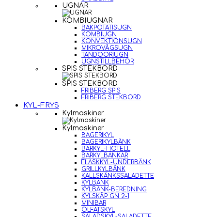
UGNAR
KOMBIUGNAR
BAKPOTATISUGN
KOMBIUGN
KONVEKTIONSUGN
MIKROVÅGSUGN
TANDOORIUGN
UGNSTILLBEHÖR
SPIS STEKBORD
SPIS STEKBORD
FRIBERG SPIS
FRIBERG STEKBORD
KYL-FRYS
Kylmaskiner
Kylmaskiner
BAGERIKYL
BAGERIKYLBÄNK
BARKYL-HOTELL
BARKYLBÄNKAR
FLASKKYL-UNDERBÄNK
GRILLKYLBÄNK
KALLSKÄNKSSALADETTE
KYLBÄNK
KYLBÄNK-BEREDNING
KYLSKÅP GN 2-1
MINIBAR
ÖLFATSKYL
SALADSKYL-SALADETTE