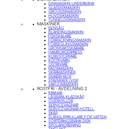
DISKMASKIN-UNDERBÄNK
GLASDISKMASKIN
GROVDISKMASKIN
HUVDISKMASKIN
TUNNELDISKMASKIN
MASKINER
BENSÅG
BLANDINGSMASKIN
FISKSKALARE
FÖRPACKNINGSMASKIN
FÖRSEGLINGSMASKIN
GRÖNSAKSSKÄRARE
HAMBURGERPRESS
KORVSTOPPARE
KÖTTKVARN
OSTRIVARE
PASTAMASKIN
SKÄRMASKINER
SNABBHACK
STAVMIXER /VISP
VAKUUMMASKIN
ROSTFRI - AVDELNING 2
KRANAR
LÅSBARA KLÄDSKÅP
ÖVERHYLLOR
SERVICEVAGNAR
SERVICEVAGNAR-HOTELL
SKÅP
SLANGUPPRULLARE FÖR VATTEN
SORTERINGSBÄNK-DISK
SPOLANORDNING