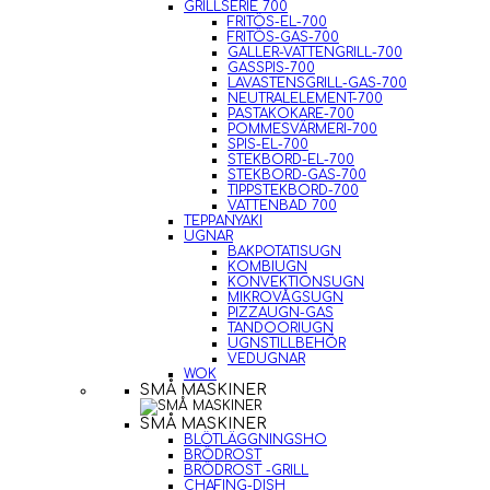
GRILLSERIE 700
FRITÖS-EL-700
FRITÖS-GAS-700
GALLER-VATTENGRILL-700
GASSPIS-700
LAVASTENSGRILL-GAS-700
NEUTRALELEMENT-700
PASTAKOKARE-700
POMMESVÄRMERI-700
SPIS-EL-700
STEKBORD-EL-700
STEKBORD-GAS-700
TIPPSTEKBORD-700
VATTENBAD 700
TEPPANYAKI
UGNAR
BAKPOTATISUGN
KOMBIUGN
KONVEKTIONSUGN
MIKROVÅGSUGN
PIZZAUGN-GAS
TANDOORIUGN
UGNSTILLBEHÖR
VEDUGNAR
WOK
SMÅ MASKINER
SMÅ MASKINER
BLÖTLÄGGNINGSHO
BRÖDROST
BRÖDROST -GRILL
CHAFING-DISH