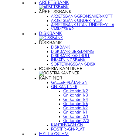
ARBETSBÄNK
ARBETSSBÄNK
ARBETSBÄNK-GRÖNSAKER-KÖTT
ARBETSBÄNK-UNDERHYLLA
ARBETSBÄNK-UTAN-UNDERHYLLA
VÄRMESKÅP
DISKBÄNK
DISKBÄNK
DISKBÄNK
DISKBÄNK-BEREDNING
DISKBÄNK-KASTRULL
INMATNINGSBÄNK
SORTERINGSBÄNK-DISK
ROSFRIA KANTINER
KANTINER
GALLER-PLÅTAR-GN
GN-KANTINER
Gn kantin 1/2
Gn kantin 1/3
Gn kantin 1/4
Gn kantin 1/6
Gn kantin 1/9
Gn kantin 1/1
Gn kantin 2/1
Gn kantin 2/3
KANTINVAGN GN
ROSTFRI-GN-PLÅT
HYLLSYSTEM