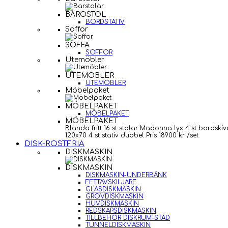
BAROSTOL
BORDSTATIV
Soffor
SOFFA
SOFFOR
Utemöbler
UTEMÖBLER
UTEMÖBLER
Möbelpaket
MÖBELPAKET
MÖBELPAKET
MÖBELPAKET
Blanda fritt 16 st stolar Madonna lyx 4 st bordskiv
120x70 4 st stativ dubbel Pris 18900 kr /set
DISK-ROSTFRIA
DISKMASKIN
DISKMASKIN
DISKMASKIN-UNDERBÄNK
FETTAVSKILJARE
GLASDISKMASKIN
GROVDISKMASKIN
HUVDISKMASKIN
REDSKAPSDISKMASKIN
TILLBEHÖR DISKRUM-STÄD
TUNNELDISKMASKIN