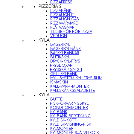
PIZZAPRESS
PIZZERIA 2
PIZZABÄNK
PIZZAUGN EL
PIZZAUGN GAS
PIZZAVÄRMARE
PLÅTVAGNAR
TILLBEHÖR FÖR PIZZA
VEDUGN
KYLA
BAGERIKYL
BAGERIKYLBÄNK
BARKYLBÄNKAR
BUTIKSKYL
DRYCK-KYL-FRYS
FRYSBOXAR
FRYSSKÅP GN 2-1
GRILLKYLBÄNK
HYLLSYSTEM-KYL-FRYS-RUM
ISMASKIN
KALL-VARM-MONTER
KALLSKÄNKSSALADETTE
KYLA
BUFFÉ
FISKFÖRVARINGSKYL
KONDITORIMONTER
KYLBÄNK
KYLBÄNK-BEREDNING
KYLDISK-KÖTT
KYLDISK-VISNING-FISK
KYLMONTER
KYLMONTER-SJÄLVPLOCK