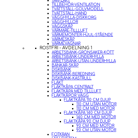
TAKFLÄKT
TILLBEHÖR-VENTILATION
TVÄTTSTÄLL-GOLVMODELL
TVÄTTSTÄLL-HAND
VÄGGHYLLA-DISKKORG
VÄGGHYLLOR
VÄGGSKÅP
VÄRMARE-TILLLUFT
VÄRMEMONTER-HJUL-STÅENDE
VÄRMESKÅP
VÄRMEVAGNAR
ROSTFRI - AVDELNING 1
ARBETSBÄNK-GRÖNSAKER-KÖTT
ARBETSBÄNK-UNDERHYLLA
ARBETSBÄNK-UTAN-UNDERHYLLA
BÄNKAR-SKÅP
DISKBÄNK
DISKBÄNK-BEREDNING
DISKBÄNK-KASTRULL
FLÄKT
FLÄKTKÅPA CENTRALT
FLÄKTKÅPA MED TILLLUFT
FLÄKTKÅPOR VÄGG
FLÄKTKÅPA 110 CM DJUP
110 CM UTAN MOTOR
110 CM MED MOTOR
FLÄKTKÅPA 140 CM DJUP
140 CM MED MOTOR
FLÄKTKÅPA 90 CM DJUP
90 CM MED MOTOR
90 CM UTAN MOTOR
FOTKRAN