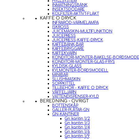
HYLLSYSTEM
INMATNINGSBÄNK
INSEKTSDÖDARE
KOLFILTER-AKTIVT-FLÄKT
KAFFE O DRYCK
INFRARÖD-VÄRMELAMPA
ISKROSS
JUICEMASKIN-MULTIFUNKTION
JUICEPRESS
JUICEPRESS-KAFFE-DRYCK
KAFFEBÄNK-BAR
KAFFEBRYGGARE
KAFFEKVARN
KONDITORI-MONTER-BAKELSE-BORDSMODE
KONDITORI-MONTER-GLAS-FRYS
KYLDISK-GLASS
KYLMONTER-BORDSMODELL
MINIBAR
SLUSHMASKIN
SOPPKITTEL
TILLBEHÖR - KAFFE O DRYCK
VÅFFELJÄRN
VATTENDISPENSER-KYLD
BEREDNING - ÖVRIGT
BOTTENSKÅP
GALLER-PLÅTAR-GN
GN-KANTINER
Gn kantin 1/2
Gn kantin 1/3
Gn kantin 1/4
Gn kantin 1/6
Gn kantin 1/9