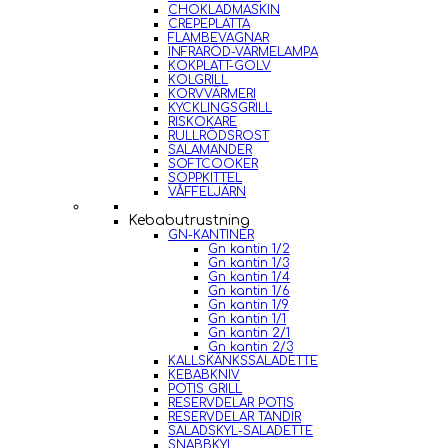
CHOKLADMASKIN
CREPEPLATTA
FLAMBEVAGNAR
INFRARÖD-VÄRMELAMPA
KOKPLATT-GOLV
KOLGRILL
KORVVÄRMERI
KYCKLINGSGRILL
RISKOKARE
RULLRÖDSROST
SALAMANDER
SOFTCOOKER
SOPPKITTEL
VÅFFELJÄRN
Kebabutrustning
GN-KANTINER
Gn kantin 1/2
Gn kantin 1/3
Gn kantin 1/4
Gn kantin 1/6
Gn kantin 1/9
Gn kantin 1/1
Gn kantin 2/1
Gn kantin 2/3
KALLSKÄNKSSALADETTE
KEBABKNIV
POTIS GRILL
RESERVDELAR POTIS
RESERVDELAR TANDIR
SALADSKYL-SALADETTE
SNABBKYL