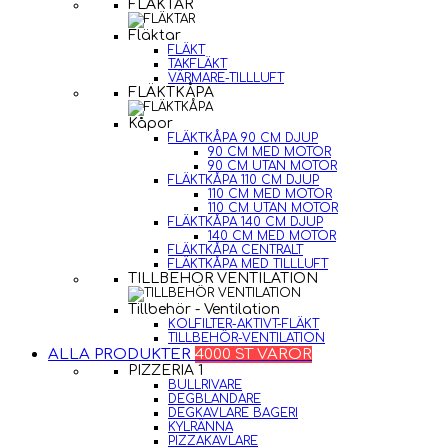
FLÄKTAR
Fläktar
FLÄKT
TAKFLÄKT
VÄRMARE-TILLLUFT
FLÄKTKÅPA
Kåpor
FLÄKTKÅPA 90 CM DJUP
90 CM MED MOTOR
90 CM UTAN MOTOR
FLÄKTKÅPA 110 CM DJUP
110 CM MED MOTOR
110 CM UTAN MOTOR
FLÄKTKÅPA 140 CM DJUP
140 CM MED MOTOR
FLÄKTKÅPA CENTRALT
FLÄKTKÅPA MED TILLLUFT
TILLBEHÖR VENTILATION
Tillbehör - Ventilation
KOLFILTER-AKTIVT-FLÄKT
TILLBEHÖR-VENTILATION
ALLA PRODUKTER
4000 ST VAROR
PIZZERIA 1
BULLRIVARE
DEGBLANDARE
DEGKAVLARE BAGERI
KYLRÄNNA
PIZZAKAVLARE