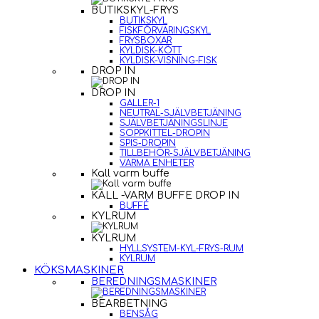
BUTIKSKYL-FRYS
BUTIKSKYL
FISKFÖRVARINGSKYL
FRYSBOXAR
KYLDISK-KÖTT
KYLDISK-VISNING-FISK
DROP IN
DROP IN
GALLER-1
NEUTRAL-SJÄLVBETJÄNING
SJÄLVBETJÄNINGSLINJE
SOPPKITTEL-DROPIN
SPIS-DROPIN
TILLBEHÖR-SJÄLVBETJÄNING
VARMA ENHETER
Kall varm buffe
KALL -VARM BUFFE DROP IN
BUFFÉ
KYLRUM
KYLRUM
HYLLSYSTEM-KYL-FRYS-RUM
KYLRUM
KÖKSMASKINER
BEREDNINGSMASKINER
BEARBETNING
BENSÅG