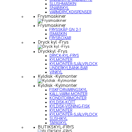
SLUSHMASKIN
SNABBKYL
VARMDRYCKDISPENSER
Frysmaskiner
Frysmaskiner
FRYSSKÅP GN 2-1
ISMASKIN
FRYSBOXAR
Dryck kyl -Frys
Dryckkyl -Frys
DRYCK-KYL-FRYS
KYLMONTER
KYLMONTER-SJÄLVPLOCK
UNDERKYLBÄNK-BAR
VINKYL
Kyldisk -Kylmonter
Kyldisk -Kylmonter
FISKFÖRVARINGSKYL
KALL-VARM-MONTER
KONDITORIMONTER
KYLDISK-KÖTT
KYLDISK-VISNING-FISK
KYLMONTER
KYLMONTER-SJÄLVPLOCK
SUSHIKYL
TAPASKYL
BUTIKSKYL-FRYS