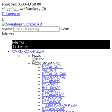
Ring oss:
0500-43 50 00
shopping_cart
Varukorg
(0)

Logga in

search
clear
Menu
Menu
Tillbaka
VARMKÖK-PIZZA
Pizza
Pizzautrustning
PIZZAUGN EL
VEDUGN
PIZZAUGN GAS
DEGBLANDARE
PIZZABÄNK
KYLRÄNNA
BULLRIVARE
PIZZAPRESS
PIZZAKAVLARE
PLÅTVAGNAR
PIZZASPADE
TILLBEHÖR FÖR PIZZA
PIZZAVÄRMARE