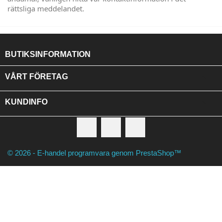
rättsliga meddelandet.
BUTIKSINFORMATION

VÅRT FÖRETAG

KUNDINFO
Facebook
RSS
Instagram
© 2026 - E-handel programvara genom PrestaShop™