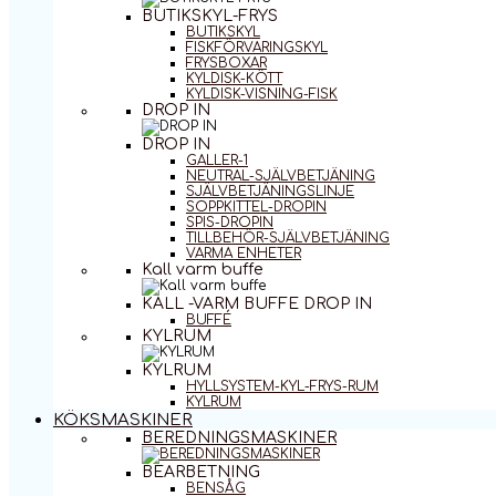
BUTIKSKYL-FRYS
BUTIKSKYL
FISKFÖRVARINGSKYL
FRYSBOXAR
KYLDISK-KÖTT
KYLDISK-VISNING-FISK
DROP IN
DROP IN
GALLER-1
NEUTRAL-SJÄLVBETJÄNING
SJÄLVBETJÄNINGSLINJE
SOPPKITTEL-DROPIN
SPIS-DROPIN
TILLBEHÖR-SJÄLVBETJÄNING
VARMA ENHETER
Kall varm buffe
KALL -VARM BUFFE DROP IN
BUFFÉ
KYLRUM
KYLRUM
HYLLSYSTEM-KYL-FRYS-RUM
KYLRUM
KÖKSMASKINER
BEREDNINGSMASKINER
BEARBETNING
BENSÅG