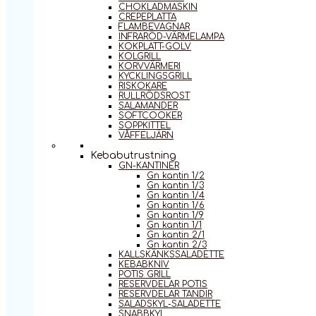
CHOKLADMASKIN
CREPEPLATTA
FLAMBEVAGNAR
INFRARÖD-VÄRMELAMPA
KOKPLATT-GOLV
KOLGRILL
KORVVÄRMERI
KYCKLINGSGRILL
RISKOKARE
RULLRÖDSROST
SALAMANDER
SOFTCOOKER
SOPPKITTEL
VÅFFELJÄRN
Kebabutrustning
GN-KANTINER
Gn kantin 1/2
Gn kantin 1/3
Gn kantin 1/4
Gn kantin 1/6
Gn kantin 1/9
Gn kantin 1/1
Gn kantin 2/1
Gn kantin 2/3
KALLSKÄNKSSALADETTE
KEBABKNIV
POTIS GRILL
RESERVDELAR POTIS
RESERVDELAR TANDIR
SALADSKYL-SALADETTE
SNABBKYL