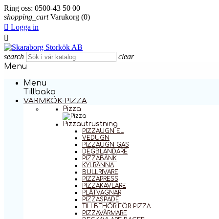
Ring oss:
0500-43 50 00
shopping_cart
Varukorg
(0)

Logga in

search
clear
Menu
Menu
Tillbaka
VARMKÖK-PIZZA
Pizza
Pizzautrustning
PIZZAUGN EL
VEDUGN
PIZZAUGN GAS
DEGBLANDARE
PIZZABÄNK
KYLRÄNNA
BULLRIVARE
PIZZAPRESS
PIZZAKAVLARE
PLÅTVAGNAR
PIZZASPADE
TILLBEHÖR FÖR PIZZA
PIZZAVÄRMARE