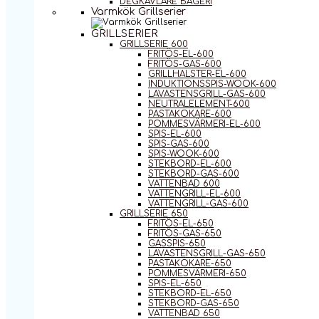
DEGKAVLARE BAGERI
Varmkök Grillserier
GRILLSERIER
GRILLSERIE 600
FRITÖS-EL-600
FRITÖS-GAS-600
GRILLHALSTER-EL-600
INDUKTIONSSPIS-WOOK-600
LAVASTENSGRILL-GAS-600
NEUTRALELEMENT-600
PASTAKOKARE-600
POMMESVÄRMERI-EL-600
SPIS-EL-600
SPIS-GAS-600
SPIS-WOOK-600
STEKBORD-EL-600
STEKBORD-GAS-600
VATTENBAD 600
VATTENGRILL-EL-600
VATTENGRILL-GAS-600
GRILLSERIE 650
FRITÖS-EL-650
FRITÖS-GAS-650
GASSPIS-650
LAVASTENSGRILL-GAS-650
PASTAKOKARE-650
POMMESVÄRMERI-650
SPIS-EL-650
STEKBORD-EL-650
STEKBORD-GAS-650
VATTENBAD 650