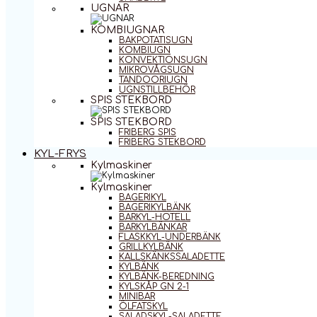
UGNAR
KOMBIUGNAR
BAKPOTATISUGN
KOMBIUGN
KONVEKTIONSUGN
MIKROVÅGSUGN
TANDOORIUGN
UGNSTILLBEHÖR
SPIS STEKBORD
SPIS STEKBORD
FRIBERG SPIS
FRIBERG STEKBORD
KYL-FRYS
Kylmaskiner
Kylmaskiner
BAGERIKYL
BAGERIKYLBÄNK
BARKYL-HOTELL
BARKYLBÄNKAR
FLASKKYL-UNDERBÄNK
GRILLKYLBÄNK
KALLSKÄNKSSALADETTE
KYLBÄNK
KYLBÄNK-BEREDNING
KYLSKÅP GN 2-1
MINIBAR
ÖLFATSKYL
SALADSKYL-SALADETTE