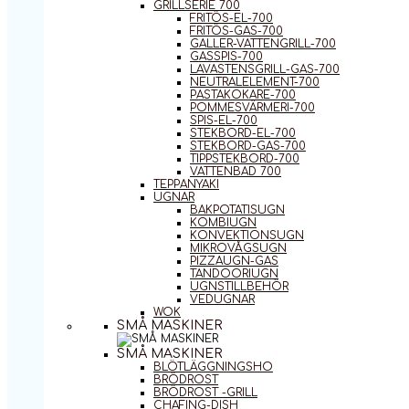
GRILLSERIE 700
FRITÖS-EL-700
FRITÖS-GAS-700
GALLER-VATTENGRILL-700
GASSPIS-700
LAVASTENSGRILL-GAS-700
NEUTRALELEMENT-700
PASTAKOKARE-700
POMMESVÄRMERI-700
SPIS-EL-700
STEKBORD-EL-700
STEKBORD-GAS-700
TIPPSTEKBORD-700
VATTENBAD 700
TEPPANYAKI
UGNAR
BAKPOTATISUGN
KOMBIUGN
KONVEKTIONSUGN
MIKROVÅGSUGN
PIZZAUGN-GAS
TANDOORIUGN
UGNSTILLBEHÖR
VEDUGNAR
WOK
SMÅ MASKINER
SMÅ MASKINER
BLÖTLÄGGNINGSHO
BRÖDROST
BRÖDROST -GRILL
CHAFING-DISH