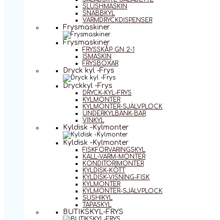
SLUSHMASKIN
SNABBKYL
VARMDRYCKDISPENSER
Frysmaskiner
Frysmaskiner
FRYSSKÅP GN 2-1
ISMASKIN
FRYSBOXAR
Dryck kyl -Frys
Dryckkyl -Frys
DRYCK-KYL-FRYS
KYLMONTER
KYLMONTER-SJÄLVPLOCK
UNDERKYLBÄNK-BAR
VINKYL
Kyldisk -Kylmonter
Kyldisk -Kylmonter
FISKFÖRVARINGSKYL
KALL-VARM-MONTER
KONDITORIMONTER
KYLDISK-KÖTT
KYLDISK-VISNING-FISK
KYLMONTER
KYLMONTER-SJÄLVPLOCK
SUSHIKYL
TAPASKYL
BUTIKSKYL-FRYS